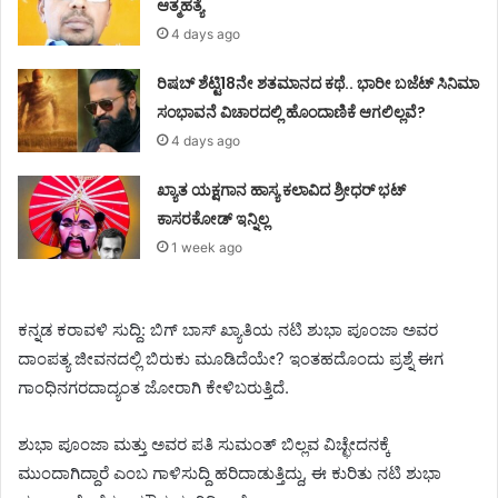
ಆತ್ಮಹತ್ಯೆ
4 days ago
ರಿಷಬ್ ಶೆಟ್ಟಿ18ನೇ ಶತಮಾನದ ಕಥೆ.. ಭಾರೀ ಬಜೆಟ್ ಸಿನಿಮಾ
ಸಂಭಾವನೆ ವಿಚಾರದಲ್ಲಿ ಹೊಂದಾಣಿಕೆ ಆಗಲಿಲ್ಲವೆ?
4 days ago
ಖ್ಯಾತ ಯಕ್ಷಗಾನ ಹಾಸ್ಯ ಕಲಾವಿದ ಶ್ರೀಧರ್ ಭಟ್
ಕಾಸರಕೋಡ್ ಇನ್ನಿಲ್ಲ
1 week ago
ಕನ್ನಡ ಕರಾವಳಿ ಸುದ್ದಿ: ಬಿಗ್ ಬಾಸ್ ಖ್ಯಾತಿಯ ನಟಿ ಶುಭಾ ಪೂಂಜಾ ಅವರ
ದಾಂಪತ್ಯ ಜೀವನದಲ್ಲಿ ಬಿರುಕು ಮೂಡಿದೆಯೇ? ಇಂತಹದೊಂದು ಪ್ರಶ್ನೆ ಈಗ
ಗಾಂಧಿನಗರದಾದ್ಯಂತ ಜೋರಾಗಿ ಕೇಳಿಬರುತ್ತಿದೆ.
ಶುಭಾ ಪೂಂಜಾ ಮತ್ತು ಅವರ ಪತಿ ಸುಮಂತ್ ಬಿಲ್ಲವ ವಿಚ್ಛೇದನಕ್ಕೆ
ಮುಂದಾಗಿದ್ದಾರೆ ಎಂಬ ಗಾಳಿಸುದ್ದಿ ಹರಿದಾಡುತ್ತಿದ್ದು, ಈ ಕುರಿತು ನಟಿ ಶುಭಾ