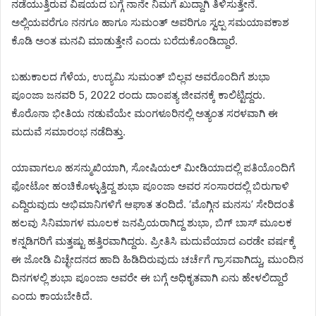
ನಡೆಯುತ್ತಿರುವ ವಿಷಯದ ಬಗ್ಗೆ ನಾನೇ ನಿಮಗೆ ಖುದ್ದಾಗಿ ತಿಳಿಸುತ್ತೇನೆ.
ಅಲ್ಲಿಯವರೆಗೂ ನನಗೂ ಹಾಗೂ ಸುಮಂತ್ ಅವರಿಗೂ ಸ್ವಲ್ಪ ಸಮಯಾವಕಾಶ
ಕೊಡಿ ಅಂತ ಮನವಿ ಮಾಡುತ್ತೇನೆ ಎಂದು ಬರೆದುಕೊಂಡಿದ್ದಾರೆ.
ಬಹುಕಾಲದ ಗೆಳೆಯ, ಉದ್ಯಮಿ ಸುಮಂತ್ ಬಿಲ್ಲವ ಅವರೊಂದಿಗೆ ಶುಭಾ
ಪೂಂಜಾ ಜನವರಿ 5, 2022 ರಂದು ದಾಂಪತ್ಯ ಜೀವನಕ್ಕೆ ಕಾಲಿಟ್ಟಿದ್ದರು.
ಕೊರೊನಾ ಭೀತಿಯ ನಡುವೆಯೇ ಮಂಗಳೂರಿನಲ್ಲಿ ಅತ್ಯಂತ ಸರಳವಾಗಿ ಈ
ಮದುವೆ ಸಮಾರಂಭ ನಡೆದಿತ್ತು.
ಯಾವಾಗಲೂ ಹಸನ್ಮುಖಿಯಾಗಿ, ಸೋಷಿಯಲ್ ಮೀಡಿಯಾದಲ್ಲಿ ಪತಿಯೊಂದಿಗೆ
ಫೋಟೋ ಹಂಚಿಕೊಳ್ಳುತ್ತಿದ್ದ ಶುಭಾ ಪೂಂಜಾ ಅವರ ಸಂಸಾರದಲ್ಲಿ ಬಿರುಗಾಳಿ
ಎದ್ದಿರುವುದು ಅಭಿಮಾನಿಗಳಿಗೆ ಆಘಾತ ತಂದಿದೆ. ‘ಮೊಗ್ಗಿನ ಮನಸು’ ಸೇರಿದಂತೆ
ಹಲವು ಸಿನಿಮಾಗಳ ಮೂಲಕ ಜನಪ್ರಿಯರಾಗಿದ್ದ ಶುಭಾ, ಬಿಗ್ ಬಾಸ್ ಮೂಲಕ
ಕನ್ನಡಿಗರಿಗೆ ಮತ್ತಷ್ಟು ಹತ್ತಿರವಾಗಿದ್ದರು. ಪ್ರೀತಿಸಿ ಮದುವೆಯಾದ ಎರಡೇ ವರ್ಷಕ್ಕೆ
ಈ ಜೋಡಿ ವಿಚ್ಛೇದನದ ಹಾದಿ ಹಿಡಿದಿರುವುದು ಚರ್ಚೆಗೆ ಗ್ರಾಸವಾಗಿದ್ದು, ಮುಂದಿನ
ದಿನಗಳಲ್ಲಿ ಶುಭಾ ಪೂಂಜಾ ಅವರೇ ಈ ಬಗ್ಗೆ ಅಧಿಕೃತವಾಗಿ ಏನು ಹೇಳಲಿದ್ದಾರೆ
ಎಂದು ಕಾಯಬೇಕಿದೆ.