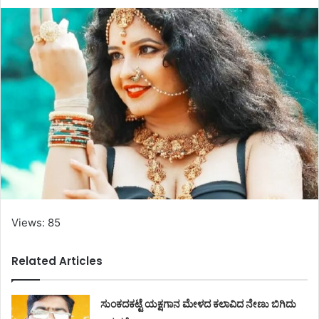
Views: 85
Related Articles
ಸುಂಕದಕಟ್ಟೆ ಯಕ್ಷಗಾನ ಮೇಳದ ಕಲಾವಿದ ನೇಣು ಬಿಗಿದು