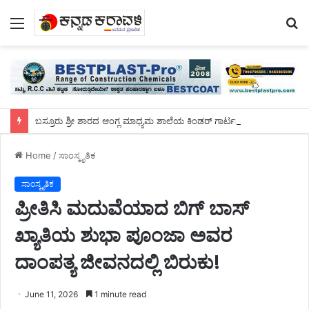
Menu
S
fo
ಬಸ್ರೂರು ಶ್ರೀ ಶಾರದ ಆಂಗ್ಲ ಮಾಧ್ಯಮ ಶಾಲೆಯ ಕಿಂಡರ್ ಗಾರ್ಟನ್ ನಲ್ಲಿ “ಫ್ರೂಟ್ಸ್ ಡೇ”ಮತ್ತು “ಟ್ರೆಡಿಷನಲ್ ಡೇ”
Home
/
ಸಾಂಸ್ಕೃತಿಕ
ಸಾಂಸ್ಕೃತಿಕ
ಪ್ರೀತಿಸಿ ಮದುವೆಯಾದ ಬಿಗ್ ಬಾಸ್
ಖ್ಯಾತಿಯ ಶುಭಾ ಪೂಂಜಾ ಅವರ
ದಾಂಪತ್ಯ ಜೀವನದಲ್ಲಿ ಬಿರುಕು!
June 11, 2026
1 minute read