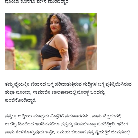
ಪೂಂಜಾ ಕೊನೆಗೂ ಮೌನ ಮುರಿದಿದ್ದಾರೆ.
ತಮ್ಮ ವೈಯಕ್ತಿಕ ಜೀವನದ ಬಗ್ಗೆ ಹರಿದಾಡುತ್ತಿರುವ ಸುದ್ದಿಗಳ ಬಗ್ಗೆ ಪ್ರತಿಕ್ರಿಯಿಸಿರುವ
ಶುಭಾ ಪೂಂಜಾ, ಸಾಮಾಜಿಕ ಜಾಲತಾಣದಲ್ಲಿ ಪೋಸ್ಟ್ ಒಂದನ್ನು
ಹಂಚಿಕೊಂಡಿದ್ದಾರೆ.
ನನ್ನೆಲ್ಲಾ ಆತ್ಮೀಯ ಮಾಧ್ಯಮ ಮಿತ್ರರಿಗೆ ನಮಸ್ಕಾರಗಳು.. ನಾನು ಚಿತ್ರರಂಗಕ್ಕೆ
ಕಾಲಿಟ್ಟ ದಿನದಿಂದ ಇಂದಿನವರೆಗೂ ನನ್ನನ್ನು ಬೆಂಬಲಿಸುತ್ತಾ ಬಂದಿದ್ದೀರಿ. ಇದೀಗ
ನಾನು ಕೇಳಿಕೊಳ್ಳುವುದು ಇಷ್ಟೇ, ಸಮಯ ಬಂದಾಗ ನನ್ನ ವೈಯಕ್ತಿಕ ಜೀವನದಲ್ಲಿ