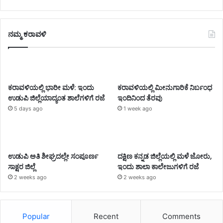
ನಮ್ಮ ಕರಾವಳಿ
ಕರಾವಳಿಯಲ್ಲಿ ಭಾರೀ ಮಳೆ: ಇಂದು
ಕರಾವಳಿಯಲ್ಲಿ ಮೀನುಗಾರಿಕೆ ನಿರ್ಬಂಧ
ಉಡುಪಿ ಜಿಲ್ಲೆಯಾದ್ಯಂತ ಶಾಲೆಗಳಿಗೆ ರಜೆ
ಇಂದಿನಿಂದ ತೆರವು
5 days ago
1 week ago
ಉಡುಪಿ ಅತಿ ಶೀಘ್ರದಲ್ಲೇ ಸಂಪೂರ್ಣ
ದಕ್ಷಿಣ ಕನ್ನಡ ಜಿಲ್ಲೆಯಲ್ಲಿ ಮಳೆ ಜೋರು,
ಸಾಕ್ಷರ ಜಿಲ್ಲೆ
ಇಂದು ಶಾಲಾ ಕಾಲೇಜುಗಳಿಗೆ ರಜೆ
2 weeks ago
2 weeks ago
Popular
Recent
Comments