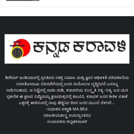
ಡಿಜಿಟಲ್ ಇಂಡಿಯಾದಲ್ಲಿ ಪ್ರಗತಿಪರ ಸಶಕ್ತ ಸಮಾಜ ಮತ್ತು ಜ್ಞಾನ ಆಥಿ೯ಕತೆ ಪರಿವತ೯ನೆಯ
ಸವ೯ತೋಮುಖ ಬೆಳವಣಿಗೆಯಲ್ಲಿ ಜನರ ಮನೋಬಲ ವೃದ್ಧಿಸಿದರೆ ಏನನ್ನೂ
ಸಾಧಿಸಬಹುದು. ಆ ನಿಟ್ಟಿನಲ್ಲಿ ನಾಡು-ನುಡಿ, ಕರಾವಳಿಯ ಸಂಸ್ಕೃತಿ ಸತ್ಯ -ನಿತ್ಯ, ಜನ-ಮನ
ಪ್ರಕಾಶಿತ ಈ ಕ್ಷಣದ ಸುದ್ಧಿಯನ್ನು ಕ್ಷಣಮಾತ್ರದಲ್ಲಿ ತಲುಪಿಸಿ, ಕರಾವಳಿ ಜನರ ಕೀತಿ೯ ಪತಾಕೆ
ಎತ್ತರಕ್ಕೆ ಹಾರಿಸುವಲ್ಲಿ ನಾವು ಹೆಚ್ಚಿಸಿದ ದೀಪ ಜನರ ಮುಂದೆ ಬೆಳಗಲಿ...
-ಸುಧಾಕರ ವಕ್ವಾಡಿ MA.BEd.
(ರಾಜಕೀಯಶಾಸ್ತ್ರ ಉಪನ್ಯಾಸಕರು)
ಸಂಪಾದಕರು ಕನ್ನಡಕರಾವಳಿ