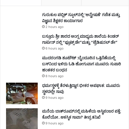
ಗುರುಕುಲ ಪಬ್ಲಿಕ್ ಸ್ಕೂಲ್‌ನಲ್ಲಿ ‘ಅನ್ವೇಷಣೆ’ ಗಣಿತ ಮತ್ತು
ವಿಜ್ಞಾನ ಶಿಕ್ಷಕರ ಕಾರ್ಯಾಗಾರ
2 hours ago
ಬಸ್ರೂರು ಶ್ರೀ ಶಾರದ ಆಂಗ್ಲ ಮಾಧ್ಯಮ ಶಾಲೆಯ ಕಿಂಡರ್
ಗಾರ್ಟನ್ ನಲ್ಲಿ “ಫ್ರೂಟ್ಸ್ ಡೇ”ಮತ್ತು “ಟ್ರೆಡಿಷನಲ್ ಡೇ”
6 hours ago
ಮುದರಂಗಡಿ ಶೂಟೌಟ್ :ಬೈಂದೂರಿನ ಒತ್ತಿನೆಣೆಯಲ್ಲಿ
ಬಸ್‌ನಿಂದ ಇಳಿದು ಓಡಿ ಹೋಗುವಾಗ ಮೂವರು ಸುಪಾರಿ
ಹಂತಕರ ಬಂಧನ
8 hours ago
ಧರ್ಮಸ್ಥಳಕ್ಕೆ ತೆರಳುತ್ತಿದ್ದಾಗ ಭೀಕರ ಅಪಘಾತ: ಮೂವರು
ಸ್ಥಳದಲ್ಲೇ ಸಾವು
9 hours ago
ಮನೆಯ ಬಾತ್‌ರೂಮ್‌ನಲ್ಲಿ ಮಹಿಳೆಯ ಅಸ್ಥಿಪಂಜರ ಪತ್ತೆ:
ಕೊಲೆಯೋ..ಆಕಸ್ಮಿಕ ಸಾವಾ? ತೀವ್ರ ತನಿಖೆ
9 hours ago