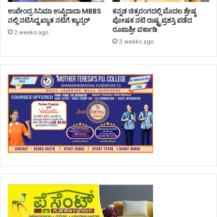
ಉಪೇಂದ್ರ ಸಿನಿಮಾ ಉಪ್ಪಿದಾದಾ MBBS
ಕನ್ನಡ ಚಿತ್ರರಂಗದಲ್ಲಿ ಮೊದಲ ಶ್ರೇಷ್ಠ
ನಲ್ಲಿ ನಟಿಸಿದ್ದ ಖ್ಯಾತ ನಟಿಗೆ ಕ್ಯಾನ್ಸರ್
ಪೋಷಕ ನಟಿ ರಾಷ್ಟ್ರಪ್ರಶಸ್ತಿ ಪಡೆದ
ರೂಪಾಶ್ರೀ ವರ್ಕಾಡಿ
2 weeks ago
3 weeks ago