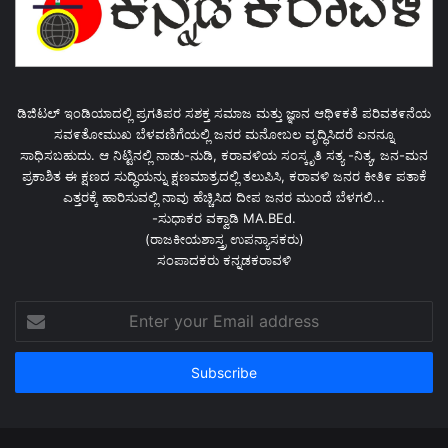
ಡಿಜಿಟಲ್ ಇಂಡಿಯಾದಲ್ಲಿ ಪ್ರಗತಿಪರ ಸಶಕ್ತ ಸಮಾಜ ಮತ್ತು ಜ್ಞಾನ ಆಥಿ೯ಕತೆ ಪರಿವತ೯ನೆಯ
ಸವ೯ತೋಮುಖ ಬೆಳವಣಿಗೆಯಲ್ಲಿ ಜನರ ಮನೋಬಲ ವೃದ್ಧಿಸಿದರೆ ಏನನ್ನೂ
ಸಾಧಿಸಬಹುದು. ಆ ನಿಟ್ಟಿನಲ್ಲಿ ನಾಡು-ನುಡಿ, ಕರಾವಳಿಯ ಸಂಸ್ಕೃತಿ ಸತ್ಯ -ನಿತ್ಯ, ಜನ-ಮನ
ಪ್ರಕಾಶಿತ ಈ ಕ್ಷಣದ ಸುದ್ಧಿಯನ್ನು ಕ್ಷಣಮಾತ್ರದಲ್ಲಿ ತಲುಪಿಸಿ, ಕರಾವಳಿ ಜನರ ಕೀತಿ೯ ಪತಾಕೆ
ಎತ್ತರಕ್ಕೆ ಹಾರಿಸುವಲ್ಲಿ ನಾವು ಹೆಚ್ಚಿಸಿದ ದೀಪ ಜನರ ಮುಂದೆ ಬೆಳಗಲಿ...
-ಸುಧಾಕರ ವಕ್ವಾಡಿ MA.BEd.
(ರಾಜಕೀಯಶಾಸ್ತ್ರ ಉಪನ್ಯಾಸಕರು)
ಸಂಪಾದಕರು ಕನ್ನಡಕರಾವಳಿ
Enter
your
Email
address