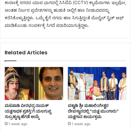
ಕಾರಣಕ್ಕೆ ನಗರದ ಯಾವ ಭಾಗದಲ್ಲಿ ಸಿಸಿಟಿವಿ (CCTV) ಕ್ಯಾಮೆರಾಗಳು ಇಲ್ಲವೋ,
ಅಂತಹ ನಿರ್ಜನ ಪ್ರದೇಶಗಳನ್ನು ಹುಡುಕಿ ಅಲ್ಲಿಗೆ ಹಣ ನೀಡುವವರನ್ನು
ಕರೆಸಿಕೊಳ್ಳುತ್ತಿದ್ದಳು. ಒಮ್ಮೆ ಕೈಗೆ ನಗದು ಹಣ ಸಿಗುತ್ತಿದ್ದಂತೆ ಮೊಬೈಲ್ ಸ್ವಿಚ್ ಆಫ್
ಮಾಡಿಕೊಂಡು ಸಂಪರ್ಕಕ್ಕೆ ಸಿಗದೆ ಪರಾರಿಯಾಗುತ್ತಿದ್ದಳು.
Related Articles
ಮಟಪಾಡಿ ವೀರಭದ್ರ ನಾಯಕ್
ವಕ್ವಾಡಿ ಶ್ರೀ ಮಹಾಲಿಂಗೇಶ್ವರ
ಯಕ್ಷಸಾಧಕ ಪ್ರಶಸ್ತಿ’ಗೆ ಯಲಗುಪ್ಪ
ದೇವಸ್ಥಾನದಲ್ಲಿ “ಯಕ್ಷ ಮುಂಗಾರು”
ಸುಬ್ರಹ್ಮಣ್ಯ ಹೆಗಡೆ ಆಯ್ಕೆ
ಯಕ್ಷಗಾನ ಕಾರ್ಯಕ್ರಮ
1 week ago
1 week ago