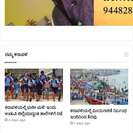
ನಮ್ಮ ಕರಾವಳಿ
ಕರಾವಳಿಯಲ್ಲಿ ಭಾರೀ ಮಳೆ: ಇಂದು
ಕರಾವಳಿಯಲ್ಲಿ ಮೀನುಗಾರಿಕೆ ನಿರ್ಬಂಧ
ಉಡುಪಿ ಜಿಲ್ಲೆಯಾದ್ಯಂತ ಶಾಲೆಗಳಿಗೆ ರಜೆ
ಇಂದಿನಿಂದ ತೆರವು
4 days ago
7 days ago