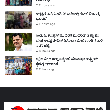
ಸಮಾರಂಭ
11 hours ago
ಆಸ್ಪತ್ರೆಗೆ ನುಗ್ಗಿ ರೋಗಿಗಳ ಎದುರಲ್ಲೇ ಕೋಳಿ ವಿಚಾರಕ್ಕೆ
ಧಾಂದಲೆ!
11 hours ago
ಉಡುಪಿ: ಕಾಂಗ್ರೆಸ್‌ ಮುಖಂಡ ಮುದರಂಗಡಿ ಗ್ರಾ.ಪಂ
ಮಾಜಿ ಅಧ್ಯಕ್ಷ ಡೇವಿಡ್‌ ಡಿಸೋಜಾ ಮೇಲೆ ಗುಂಡಿನ ದಾಳಿ
ನಡೆಸಿ ಹತ್ಯೆ
12 hours ago
ದಕ್ಷಿಣ ಕನ್ನಡ ಜಿಲ್ಲಾ ಪದ್ಮಶಾಲಿ ಮಹಾಸಭಾ ರಾಷ್ಟ್ರೀಯ
ಕೈಮಗ್ಗ ದಿನಾಚರಣೆ
12 hours ago