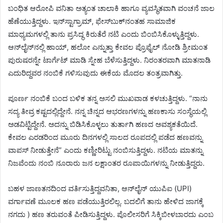
ಬಂಧಿತ ಆರೋಪಿ ವನಿತಾ ಅತ್ಯಂತ ಚಾಲಾಕಿ ಹಾಗೂ ವ್ಯವಸ್ಥಿತವಾಗಿ ವಂಚನೆ ಜಾಲ
ಹೆಣೆಯುತ್ತಿದ್ದಳು. ಇನ್‌ಸ್ಟಾಗ್ರಾಮ್, ಫೇಸ್‌ಬುಕ್‌ನಂತಹ ಸಾಮಾಜಿಕ
ಮಾಧ್ಯಮಗಳಲ್ಲಿ ತಾನು ಪ್ರಸಿದ್ಧ ಕಿರುತೆರೆ ನಟಿ ಎಂದು ಬಿಂಬಿಸಿಕೊಳ್ಳುತ್ತಿದ್ದಳು.
ಆನ್‌ಲೈನ್‌ನಲ್ಲಿ ಹಾಯ್, ಹಲೋ ಎನ್ನುತ್ತಾ ಕೇವಲ ಪ್ರೊಫೈಲ್ ನೋಡಿ ಶ್ರೀಮಂತ
ಪುರುಷರನ್ನೇ ಟಾರ್ಗೆಟ್ ಮಾಡಿ ಸ್ನೇಹ ಬೆಳೆಸುತ್ತಿದ್ದಳು. ನಿರಂತರವಾಗಿ ಮಾತನಾಡಿ
ಎದುರಿದ್ದವರ ನಂಬಿಕೆ ಗಳಿಸುವುದು ಈಕೆಯ ಮೊದಲ ತಂತ್ರವಾಗಿತ್ತು.
ಪೂರ್ಣ ನಂಬಿಕೆ ಬಂದ ಬಳಿಕ ತನ್ನ ಅಸಲಿ ಮುಖವಾಡ ಕಳಚುತ್ತಿದ್ದಳು. “ನಾನು
ಸದ್ಯ ತೀವ್ರ ಕಷ್ಟದಲ್ಲಿದ್ದೇನೆ. ನನ್ನ ಚಿನ್ನದ ಆಭರಣಗಳನ್ನು ಹಣಕಾಸು ಸಂಸ್ಥೆಯಲ್ಲಿ
ಅಡವಿಟ್ಟಿದ್ದೇನೆ. ಅದನ್ನು ಬಿಡಿಸಿಕೊಳ್ಳಲು ತುರ್ತಾಗಿ ಹಣದ ಅವಶ್ಯಕತೆಯಿದೆ.
ಕೇವಲ ಎರಡರಿಂದ ಮೂರು ದಿನಗಳಲ್ಲಿ ಸಾಲದ ರೂಪದಲ್ಲಿ ಪಡೆದ ಹಣವನ್ನು
ವಾಪಸ್ ನೀಡುತ್ತೇನೆ” ಎಂದು ಕಣ್ಣೀರಿಟ್ಟು ನಂಬಿಸುತ್ತಿದ್ದಳು. ನಟಿಯ ಮಾತನ್ನು
ನಿಜವೆಂದು ನಂಬಿ ನೂರಾರು ಜನ ಲಕ್ಷಾಂತರ ರೂಪಾಯಿಗಳನ್ನು ನೀಡುತ್ತಿದ್ದರು.
ಬಹಳ ಜಾಣತನದಿಂದ ವರ್ತಿಸುತ್ತಿದ್ದವನಿತಾ, ಆನ್‌ಲೈನ್ ಯುಪಿಐ (UPI)
ವರ್ಗಾವಣೆ ಮೂಲಕ ಹಣ ಪಡೆಯುತ್ತಿರಲಿಲ್ಲ. ಬದಲಿಗೆ ತಾನು ಹೇಳಿದ ಜಾಗಕ್ಕೆ
ನಗದು ) ಹಣ ತರುವಂತೆ ಪೀಡಿಸುತ್ತಿದ್ದಳು. ಪೊಲೀಸರಿಗೆ ಸಿಕ್ಕಿಬೀಳಬಾರದು ಎಂಬ