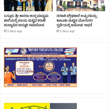
ಬಸ್ರೂರು ಶ್ರೀ ಶಾರದಾ ಆಂಗ್ಲ ಮಾಧ್ಯಮ
ಸರಕಾರಿ ಪ್ರೌಢಶಾಲೆ ಉಪ್ಪಿನಕುದ್ರು:
ಶಾಲೆಯಲ್ಲಿ ವಲಯ ಮಟ್ಟದ ಕರಾಟೆ
ತಾಲೂಕು ಮಟ್ಟದ ಯೋಗಾಸನ
ಪಂದ್ಯಾಟದ ಅದ್ದೂರಿ ಸಮಾರೋಪ
ಸ್ಪರ್ಧೆಯಲ್ಲಿ ಅಮೋಘ ಸಾಧನೆ
3 days ago
3 days ago