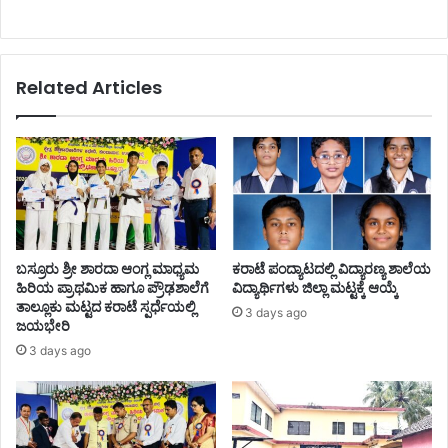
Related Articles
ಬಸ್ರೂರು ಶ್ರೀ ಶಾರದಾ ಆಂಗ್ಲ ಮಾಧ್ಯಮ
ಕರಾಟೆ ಪಂದ್ಯಾಟದಲ್ಲಿ ವಿದ್ಯಾರಣ್ಯ ಶಾಲೆಯ
ಹಿರಿಯ ಪ್ರಾಥಮಿಕ ಹಾಗೂ ಪ್ರೌಢಶಾಲೆಗೆ
ವಿದ್ಯಾರ್ಥಿಗಳು ಜಿಲ್ಲಾ ಮಟ್ಟಕ್ಕೆ ಆಯ್ಕೆ
ತಾಲ್ಲೂಕು ಮಟ್ಟದ ಕರಾಟೆ ಸ್ಪರ್ಧೆಯಲ್ಲಿ
3 days ago
ಜಯಭೇರಿ
3 days ago