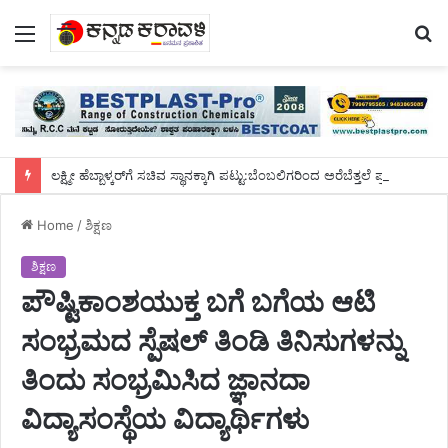
Menu
S
fo
ಲಕ್ಷ್ಮೀ ಹೆಬ್ಬಾಳ್ಕರ್‌ಗೆ ಸಚಿವ ಸ್ಥಾನಕ್ಕಾಗಿ ಪಟ್ಟು:ಬೆಂಬಲಿಗರಿಂದ ಅರೆಬೆತ್ತಲೆ ಪ್ರತಿಭಟನೆ ನಡೆಸಿ ಆಕ್ರೋಶ
Home
/
ಶಿಕ್ಷಣ
ಶಿಕ್ಷಣ
ಪೌಷ್ಟಿಕಾಂಶಯುಕ್ತ ಬಗೆ ಬಗೆಯ ಆಟಿ
ಸಂಭ್ರಮದ ಸ್ಪೆಷಲ್ ತಿಂಡಿ ತಿನಿಸುಗಳನ್ನು
ತಿಂದು ಸಂಭ್ರಮಿಸಿದ ಜ್ಞಾನದಾ
ವಿದ್ಯಾಸಂಸ್ಥೆಯ ವಿದ್ಯಾರ್ಥಿಗಳು