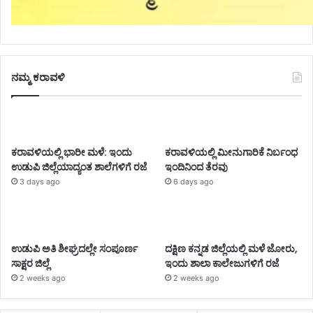
ನಮ್ಮ ಕರಾವಳಿ
ಕರಾವಳಿಯಲ್ಲಿ ಭಾರೀ ಮಳೆ: ಇಂದು
ಕರಾವಳಿಯಲ್ಲಿ ಮೀನುಗಾರಿಕೆ ನಿರ್ಬಂಧ
ಉಡುಪಿ ಜಿಲ್ಲೆಯಾದ್ಯಂತ ಶಾಲೆಗಳಿಗೆ ರಜೆ
ಇಂದಿನಿಂದ ತೆರವು
3 days ago
6 days ago
ಉಡುಪಿ ಅತಿ ಶೀಘ್ರದಲ್ಲೇ ಸಂಪೂರ್ಣ
ದಕ್ಷಿಣ ಕನ್ನಡ ಜಿಲ್ಲೆಯಲ್ಲಿ ಮಳೆ ಜೋರು,
ಸಾಕ್ಷರ ಜಿಲ್ಲೆ
ಇಂದು ಶಾಲಾ ಕಾಲೇಜುಗಳಿಗೆ ರಜೆ
2 weeks ago
2 weeks ago