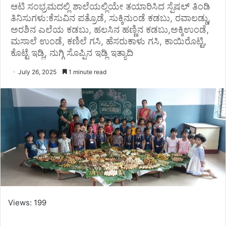
ಆಟಿ ಸಂಭ್ರಮದಲ್ಲಿ ಶಾಲೆಯಲ್ಲಿಯೇ ತಯಾರಿಸಿದ ಸ್ಪೆಷಲ್ ತಿಂಡಿ
ತಿನಿಸುಗಳು:ಕೆಸುವಿನ ಪತ್ರೊಡೆ, ಸುಕ್ಕಿನುಂಡೆ ಕಡಬು, ರವಾಲಡ್ಡು,
ಅರಶಿನ ಎಲೆಯ ಕಡಬು, ಹಲಸಿನ ಹಣ್ಣಿನ ಕಡಬು,ಅಕ್ಕಿಉಂಡೆ,
ಮಸಾಲೆ ಉಂಡೆ, ಕಣಿಲೆ ಗಸಿ, ಹೆಸರುಕಾಳು ಗಸಿ, ಕಾಯಿರೊಟ್ಟಿ,
ಕೊಟ್ಟೆ ಇಡ್ಲಿ, ನುಗ್ಗಿ ಸೊಪ್ಪಿನ ಇಡ್ಲಿ ಇತ್ಯಾದಿ
July 26, 2025
1 minute read
Views: 199