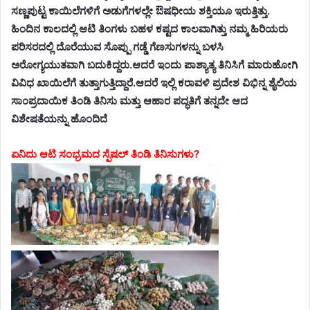
ಸಣ್ಣಪುಟ್ಟ ಕಾಯಿಲೆಗಳಿಗೆ ಅಡುಗೆಗಳಲ್ಲೇ ಔಷಧೀಯ ಶಕ್ತಿಯೂ ಇರುತ್ತಿತ್ತು.
ಹಿಂದಿನ ಕಾಲದಲ್ಲಿ ಆಟಿ ತಿಂಗಳು ಬಹಳ ಕಷ್ಟದ ಕಾಲವಾಗಿತ್ತು ನಮ್ಮ ಹಿರಿಯರು
ಪರಿಸರದಲ್ಲಿ ದೊರೆಯುವ ಸೊಪ್ಪು ಗಡ್ಡೆ ಗೆಣಸುಗಳನ್ನು ಬಳಸಿ
ಅರೋಗ್ಯಯುತವಾಗಿ ಬದುಕಿದ್ದರು.ಆದರೆ ಇಂದು ಪಾಶ್ಯಾತ್ಯ ತಿನಿಸಿಗೆ ಮಾರುಹೋಗಿ
ವಿವಿಧ ಖಾಯಿಲೆಗೆ ತುತ್ತಾಗುತ್ತಿದ್ದಾರೆ.ಆದರೆ ಇಲ್ಲಿ ಕರಾವಳಿ ಪ್ರದೇಶ ವಿಭಿನ್ನ ಶೈಲಿಯ
ಸಾಂಪ್ರದಾಯಿಕ ತಿಂಡಿ ತಿನಿಸು ಮತ್ತು ಆಹಾರ ಪದ್ಧತಿಗೆ ತನ್ನದೇ ಆದ
ವಿಶೇಷತೆಯನ್ನು ಹೊಂದಿದೆ
ಏನಿದು ಆಟಿ ಸಂಭ್ರಮದ ಸ್ಪೆಷಲ್ ತಿಂಡಿ ತಿನಿಸುಗಳು?