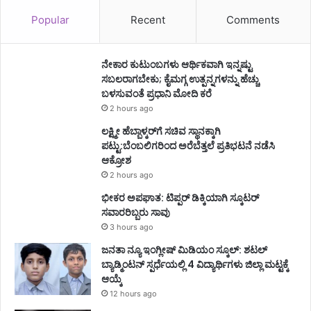
Popular
Recent
Comments
ನೇಕಾರ ಕುಟುಂಬಗಳು ಆರ್ಥಿಕವಾಗಿ ಇನ್ನಷ್ಟು
ಸಬಲರಾಗಬೇಕು; ಕೈಮಗ್ಗ ಉತ್ಪನ್ನಗಳನ್ನು ಹೆಚ್ಚು
ಬಳಸುವಂತೆ ಪ್ರಧಾನಿ ಮೋದಿ ಕರೆ
2 hours ago
ಲಕ್ಷ್ಮೀ ಹೆಬ್ಬಾಳ್ಕರ್‌ಗೆ ಸಚಿವ ಸ್ಥಾನಕ್ಕಾಗಿ
ಪಟ್ಟು:ಬೆಂಬಲಿಗರಿಂದ ಅರೆಬೆತ್ತಲೆ ಪ್ರತಿಭಟನೆ ನಡೆಸಿ
ಆಕ್ರೋಶ
2 hours ago
ಭೀಕರ ಅಪಘಾತ: ಟಿಪ್ಪರ್ ಡಿಕ್ಕಿಯಾಗಿ ಸ್ಕೂಟರ್
ಸವಾರರಿಬ್ಬರು ಸಾವು
3 hours ago
ಜನತಾ ನ್ಯೂ ಇಂಗ್ಲೀಷ್ ಮಿಡಿಯಂ ಸ್ಕೂಲ್: ಶಟಲ್
ಬ್ಯಾಡ್ಮಿಂಟನ್ ಸ್ಪರ್ಧೆಯಲ್ಲಿ 4 ವಿದ್ಯಾರ್ಥಿಗಳು ಜಿಲ್ಲಾ ಮಟ್ಟಕ್ಕೆ
ಆಯ್ಕೆ
12 hours ago