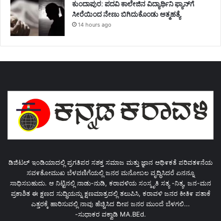
ಕುಂದಾಪುರ: ಪದವಿ ಕಾಲೇಜಿನ ವಿದ್ಯಾರ್ಥಿನಿ ಫ್ಯಾನ್‌ಗೆ
ಸೀರೆಯಿಂದ ನೇಣು ಬಿಗಿದುಕೊಂಡು ಆತ್ಮಹತ್ಯೆ
14 hours ago
ಡಿಜಿಟಲ್ ಇಂಡಿಯಾದಲ್ಲಿ ಪ್ರಗತಿಪರ ಸಶಕ್ತ ಸಮಾಜ ಮತ್ತು ಜ್ಞಾನ ಆಥಿ೯ಕತೆ ಪರಿವತ೯ನೆಯ
ಸವ೯ತೋಮುಖ ಬೆಳವಣಿಗೆಯಲ್ಲಿ ಜನರ ಮನೋಬಲ ವೃದ್ಧಿಸಿದರೆ ಏನನ್ನೂ
ಸಾಧಿಸಬಹುದು. ಆ ನಿಟ್ಟಿನಲ್ಲಿ ನಾಡು-ನುಡಿ, ಕರಾವಳಿಯ ಸಂಸ್ಕೃತಿ ಸತ್ಯ -ನಿತ್ಯ, ಜನ-ಮನ
ಪ್ರಕಾಶಿತ ಈ ಕ್ಷಣದ ಸುದ್ಧಿಯನ್ನು ಕ್ಷಣಮಾತ್ರದಲ್ಲಿ ತಲುಪಿಸಿ, ಕರಾವಳಿ ಜನರ ಕೀತಿ೯ ಪತಾಕೆ
ಎತ್ತರಕ್ಕೆ ಹಾರಿಸುವಲ್ಲಿ ನಾವು ಹೆಚ್ಚಿಸಿದ ದೀಪ ಜನರ ಮುಂದೆ ಬೆಳಗಲಿ...
-ಸುಧಾಕರ ವಕ್ವಾಡಿ MA.BEd.