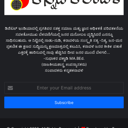
ಡಿಜಿಟಲ್ ಇಂಡಿಯಾದಲ್ಲಿ ಪ್ರಗತಿಪರ ಸಶಕ್ತ ಸಮಾಜ ಮತ್ತು ಜ್ಞಾನ ಆಥಿ೯ಕತೆ ಪರಿವತ೯ನೆಯ
ಸವ೯ತೋಮುಖ ಬೆಳವಣಿಗೆಯಲ್ಲಿ ಜನರ ಮನೋಬಲ ವೃದ್ಧಿಸಿದರೆ ಏನನ್ನೂ
ಸಾಧಿಸಬಹುದು. ಆ ನಿಟ್ಟಿನಲ್ಲಿ ನಾಡು-ನುಡಿ, ಕರಾವಳಿಯ ಸಂಸ್ಕೃತಿ ಸತ್ಯ -ನಿತ್ಯ, ಜನ-ಮನ
ಪ್ರಕಾಶಿತ ಈ ಕ್ಷಣದ ಸುದ್ಧಿಯನ್ನು ಕ್ಷಣಮಾತ್ರದಲ್ಲಿ ತಲುಪಿಸಿ, ಕರಾವಳಿ ಜನರ ಕೀತಿ೯ ಪತಾಕೆ
ಎತ್ತರಕ್ಕೆ ಹಾರಿಸುವಲ್ಲಿ ನಾವು ಹೆಚ್ಚಿಸಿದ ದೀಪ ಜನರ ಮುಂದೆ ಬೆಳಗಲಿ...
-ಸುಧಾಕರ ವಕ್ವಾಡಿ MA.BEd.
(ರಾಜಕೀಯಶಾಸ್ತ್ರ ಉಪನ್ಯಾಸಕರು)
ಸಂಪಾದಕರು ಕನ್ನಡಕರಾವಳಿ
Enter
your
Email
address