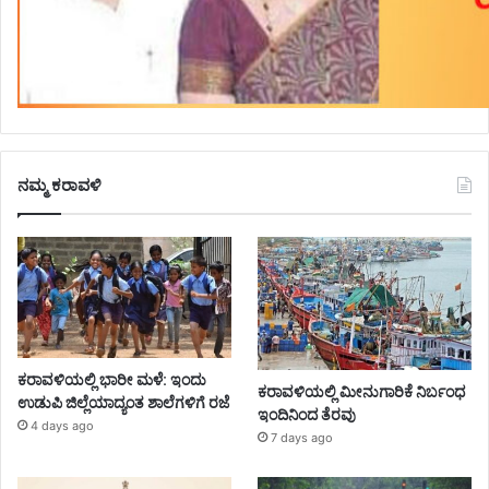
ನಮ್ಮ ಕರಾವಳಿ
ಕರಾವಳಿಯಲ್ಲಿ ಭಾರೀ ಮಳೆ: ಇಂದು
ಕರಾವಳಿಯಲ್ಲಿ ಮೀನುಗಾರಿಕೆ ನಿರ್ಬಂಧ
ಉಡುಪಿ ಜಿಲ್ಲೆಯಾದ್ಯಂತ ಶಾಲೆಗಳಿಗೆ ರಜೆ
ಇಂದಿನಿಂದ ತೆರವು
4 days ago
7 days ago