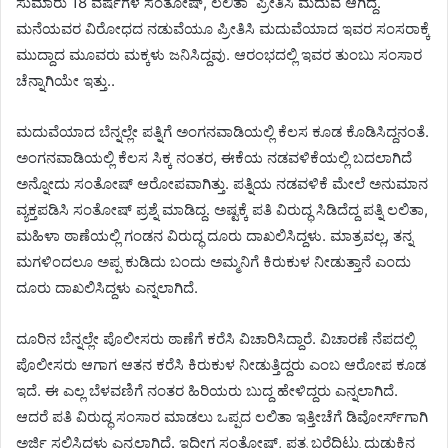
ಸುಮಾರು 18 ವರ್ಷಗಳ ಸಂತೋಷ್, ಲಲಿತಾ ಪ್ರೀತಿಸಿ ಮದುವೆ ಆಗಿದ್ದ.
ಮನೆಯವರ ವಿರೋಧದ ನಡುವೆಯೂ ಪ್ರೀತಿಸಿ ಮದುವೆಯಾದ ಇವರ ಸಂಸರಾಕ್ಕೆ
ಮುದ್ದಾದ ಮೂವರು ಮಕ್ಕಳು ಜನಿಸಿದ್ದವು. ಆರಂಭದಲ್ಲಿ ಇವರ ತುಂಬು ಸಂಸಾರ
ಚೆನ್ನಾಗಿಯೇ ಇತ್ತು..
ಮದುವೆಯಾದ ಬೆನ್ನಲ್ಲೇ ಪತ್ನಿಗೆ ಅಂಗನವಾಡಿಯಲ್ಲಿ ಕೆಲಸ ಕೂಡ ಕೊಡಿಸಿದ್ದನಂತೆ.
ಅಂಗನವಾಡಿಯಲ್ಲಿ ಕೆಲಸ ಸಿಕ್ಕ ನಂತರ, ಈಕೆಯ ನಡವಳಿಕೆಯಲ್ಲಿ ಬದಲಾಗಿದೆ
ಅನ್ನೋದು ಸಂತೋಷ್‌ ಆರೋಪವಾಗಿತ್ತು. ಪತ್ನಿಯ ನಡವಳಿಕೆ ಮೇಲೆ ಅನುಮಾನ
ವ್ಯಕ್ತಪಡಿಸಿ ಸಂತೋಷ್ ಪ್ರಶ್ನೆ ಮಾಡಿದ್ದ. ಅಷ್ಟಕ್ಕೆ ಪತಿ ವಿರುದ್ಧ ಸಿಡಿದೆದ್ದ ಪತ್ನಿ ಲಲಿತಾ,
ಮಹಿಳಾ ಠಾಣೆಯಲ್ಲಿ ಗಂಡನ ವಿರುದ್ಧ ದೂರು ದಾಖಲಿಸಿದ್ದಳು. ಮಾತ್ರವಲ್ಲ, ತನ್ನ
ಮಗಳಿಂದಲೂ ಅಪ್ಪ ಕುಡಿದು ಬಂದು ಅಮ್ಮನಿಗೆ ಕಿರುಕುಳ ನೀಡುತ್ತಾನೆ ಎಂದು
ದೂರು ದಾಖಲಿಸಿದ್ದಳು ಎನ್ನಲಾಗಿದೆ.
ದೂರಿನ ಬೆನ್ನಲ್ಲೇ ಪೊಲೀಸರು ಠಾಣೆಗೆ ಕರೆಸಿ ವಿಚಾರಿಸಿದ್ದಾರೆ. ವಿಚಾರಣೆ ನೆಪದಲ್ಲಿ
ಪೊಲೀಸರು ಆಗಾಗ ಆತನ ಕರೆಸಿ ಕಿರುಕುಳ ನೀಡುತ್ತಿದ್ದರು ಎಂಬ ಆರೋಪ ಕೂಡ
ಇದೆ. ಈ ಎಲ್ಲ ಬೆಳವಣಿಗೆ ನಂತರ ಹಿರಿಯರು ಬುದ್ದ ಹೇಳಿದ್ದರು ಎನ್ನಲಾಗಿದೆ.
ಆದರೆ ಪತಿ ವಿರುದ್ಧ ಸಂಸಾರ ಮಾಡಲು ಒಪ್ಪದ ಲಲಿತಾ ಇತ್ತೀಚೆಗೆ ಡಿವೋರ್ಸ್‌ಗಾಗಿ
ಅರ್ಜಿ ಸಲ್ಲಿಸಿದ್ದಳು ಎನ್ನಲಾಗಿದೆ. ಇದೀಗ ಸಂತೋಷ್, ಪತ್ರ ಬರೆದಿಟ್ಟು ದುಡುಕಿನ