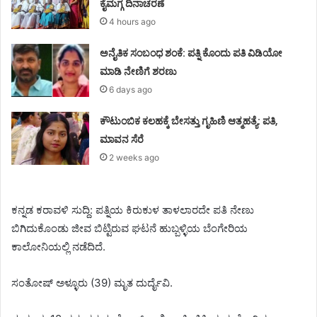
ಕೈಮಗ್ಗ ದಿನಾಚರಣೆ
4 hours ago
ಅನೈತಿಕ ಸಂಬಂಧ ಶಂಕೆ: ಪತ್ನಿ ಕೊಂದು ಪತಿ ವಿಡಿಯೋ
ಮಾಡಿ ನೇಣಿಗೆ ಶರಣು
6 days ago
ಕೌಟುಂಬಿಕ ಕಲಹಕ್ಕೆ ಬೇಸತ್ತು ಗೃಹಿಣಿ ಆತ್ಮಹತ್ಯೆ: ಪತಿ,
ಮಾವನ ಸೆರೆ
2 weeks ago
ಕನ್ನಡ ಕರಾವಳಿ ಸುದ್ದಿ: ಪತ್ನಿಯ ಕಿರುಕುಳ ತಾಳಲಾರದೇ ಪತಿ ನೇಣು
ಬಿಗಿದುಕೊಂಡು ಜೀವ ಬಿಟ್ಟಿರುವ ಘಟನೆ ಹುಬ್ಬಳ್ಳಿಯ ಬೆಂಗೇರಿಯ
ಕಾಲೋನಿಯಲ್ಲಿ ನಡೆದಿದೆ.
ಸಂತೋಷ್ ಅಳ್ಳೂರು (39) ಮೃತ ದುರ್ದೈವಿ.