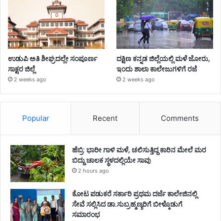
ಉಡುಪಿ ಅತಿ ಶೀಘ್ರದಲ್ಲೇ ಸಂಪೂರ್ಣ
ದಕ್ಷಿಣ ಕನ್ನಡ ಜಿಲ್ಲೆಯಲ್ಲಿ ಮಳೆ ಜೋರು,
ಸಾಕ್ಷರ ಜಿಲ್ಲೆ
ಇಂದು ಶಾಲಾ ಕಾಲೇಜುಗಳಿಗೆ ರಜೆ
2 weeks ago
2 weeks ago
Popular
Recent
Comments
ಹೆಬ್ರಿ: ಭಾರೀ ಗಾಳಿ ಮಳೆ, ಚಲಿಸುತ್ತಿದ್ದ ಕಾರಿನ ಮೇಲೆ ಮರ
ಬಿದ್ದು ಚಾಲಕ ಸ್ಥಳದಲ್ಲಿಯೇ ಸಾವು
2 hours ago
ಕೋಟ ಪಡುಕರೆ ಸರ್ಕಾರಿ ಪ್ರಥಮ ದರ್ಜೆ ಕಾಲೇಜಿನಲ್ಲಿ
ಸೇವೆ ಸಲ್ಲಿಸಿದ ಡಾ.ಸುಬ್ರಹ್ಮಣ್ಯರಿಗೆ ಬೀಳ್ಕೊಡುಗೆ
ಸಮಾರಂಭ