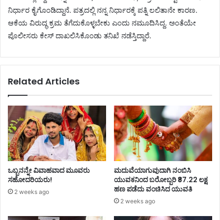
ನಿರ್ಧಾರ ಕೈಗೊಂಡಿದ್ದಾನೆ. ಪತ್ರದಲ್ಲಿ ನನ್ನ ನಿರ್ಧಾರಕ್ಕೆ ಪತ್ನಿ ಲಲಿತಾನೇ ಕಾರಣ.
ಆಕೆಯ ವಿರುದ್ಧ ಕ್ರಮ ತೆಗೆದುಕೊಳ್ಳಬೇಕು ಎಂದು ನಮೂದಿಸಿದ್ದ. ಅಂತೆಯೇ
ಪೊಲೀಸರು ಕೇಸ್ ದಾಖಲಿಸಿಕೊಂಡು ತನಿಖೆ ನಡೆಸ್ತಿದ್ದಾರೆ.
Related Articles
ಒಬ್ಬನನ್ನೇ ವಿವಾಹವಾದ ಮೂವರು
ಮದುವೆಯಾಗುವುದಾಗಿ ನಂಬಿಸಿ
ಸಹೋದರಿಯರು!
ಯುವಕನಿಂದ ಬರೋಬ್ಬರಿ ₹87.22 ಲಕ್ಷ
ಹಣ ಪಡೆದು ವಂಚಿಸಿದ ಯುವತಿ
2 weeks ago
2 weeks ago