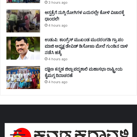
3 hours ago
ಆಸ್ಪತ್ರೆಗೆ ನುಗ್ಗಿ ರೋಗಿಗಳ ಎದುರಲ್ಲೇ ಕೋಳಿ ವಿಚಾರಕ್ಕೆ
ಧಾಂದಲೆ!
4 hours ago
ಉಡುಪಿ: ಕಾಂಗ್ರೆಸ್‌ ಮುಖಂಡ ಮುದರಂಗಡಿ ಗ್ರಾ.ಪಂ
ಮಾಜಿ ಅಧ್ಯಕ್ಷ ಡೇವಿಡ್‌ ಡಿಸೋಜಾ ಮೇಲೆ ಗುಂಡಿನ ದಾಳಿ
ನಡೆಸಿ ಹತ್ಯೆ
4 hours ago
ದಕ್ಷಿಣ ಕನ್ನಡ ಜಿಲ್ಲಾ ಪದ್ಮಶಾಲಿ ಮಹಾಸಭಾ ರಾಷ್ಟ್ರೀಯ
ಕೈಮಗ್ಗ ದಿನಾಚರಣೆ
4 hours ago