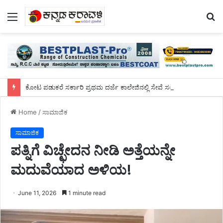
Menu
S
fo
ಕೋಟ ಪಡುಕರೆ ಸರ್ಕಾರಿ ಪ್ರಥಮ ದರ್ಜೆ ಕಾಲೇಜಿನಲ್ಲಿ ಸೇವೆ ಸಲ್ಲಿಸಿದ ಡಾ.ಸುಬ್ರಹ್ಮಣ್ಯರಿಗೆ ಬೀಳ್ಕೊಡುಗೆ ಸಮಾರಂಭ
Home
/
ಸಾಮಾಜಿಕ
ಸಾಮಾಜಿಕ
ಪತ್ನಿಗೆ ವಿಚ್ಛೇದನ ನೀಡಿ ಅತ್ತೆಯನ್ನೇ
ಮದುವೆಯಾದ ಅಳಿಯ!
June 11, 2026
1 minute read