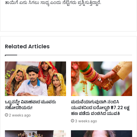
ತಾಯಿಗೆ ಏನು ಸಿಗಲು ಸಾಧ್ಯ ಎಂದು ನೆಟ್ಟಿಗರು ಪ್ರಶ್ನಿಸುತ್ತಿದ್ದಾರೆ.
Related Articles
ಒಬ್ಬನನ್ನೇ ವಿವಾಹವಾದ ಮೂವರು
ಮದುವೆಯಾಗುವುದಾಗಿ ನಂಬಿಸಿ
ಸಹೋದರಿಯರು!
ಯುವಕನಿಂದ ಬರೋಬ್ಬರಿ ₹87.22 ಲಕ್ಷ
ಹಣ ಪಡೆದು ವಂಚಿಸಿದ ಯುವತಿ
2 weeks ago
3 weeks ago