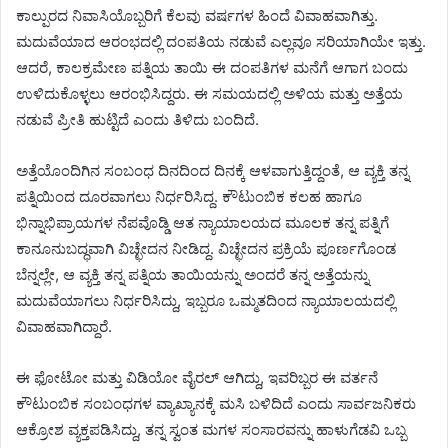
ಕಾಲ್ಪುರದ ನಿವಾಸಿಯೊಬ್ಬರಿಗೆ ಕೆಲವು ವರ್ಷಗಳ ಹಿಂದೆ ವಿವಾಹವಾಗಿತ್ತು.
ಮದುವೆಯಾದ ಆರಂಭದಲ್ಲಿ ದಂಪತಿಯ ನಡುವೆ ಎಲ್ಲವೂ ಸರಿಯಾಗಿಯೇ ಇತ್ತು.
ಆದರೆ, ಕಾಲಕ್ರಮೇಣ ಪತ್ನಿಯ ತಾಯಿ ಈ ದಂಪತಿಗಳ ಮನೆಗೆ ಆಗಾಗ ಬಂದು
ಉಳಿದುಕೊಳ್ಳಲು ಆರಂಭಿಸಿದ್ದರು. ಈ ಸಮಯದಲ್ಲಿ ಅಳಿಯ ಮತ್ತು ಅತ್ತೆಯ
ನಡುವೆ ಪ್ರೀತಿ ಹುಟ್ಟಿದೆ ಎಂದು ತಿಳಿದು ಬಂದಿದೆ.
ಅತ್ತೆಯೊಂದಿಗಿನ ಸಂಬಂಧ ದಿನದಿಂದ ದಿನಕ್ಕೆ ಆಳವಾಗುತ್ತಿದ್ದಂತೆ, ಆ ವ್ಯಕ್ತಿ ತನ್ನ
ಪತ್ನಿಯಿಂದ ದೂರವಾಗಲು ನಿರ್ಧರಿಸಿದ್ದ. ಕೌಟುಂಬಿಕ ಕಲಹ ಹಾಗೂ
ಭಿನ್ನಾಭಿಪ್ರಾಯಗಳ ನೆಪವೊಡ್ಡಿ ಆತ ನ್ಯಾಯಾಲಯದ ಮೂಲಕ ತನ್ನ ಪತ್ನಿಗೆ
ಕಾನೂನುಬದ್ಧವಾಗಿ ವಿಚ್ಛೇದನ ನೀಡಿದ್ದ. ವಿಚ್ಛೇದನ ಪ್ರಕ್ರಿಯೆ ಪೂರ್ಣಗೊಂಡ
ಬೆನ್ನಲ್ಲೇ, ಆ ವ್ಯಕ್ತಿ ತನ್ನ ಪತ್ನಿಯ ತಾಯಿಯನ್ನು ಅಂದರೆ ತನ್ನ ಅತ್ತೆಯನ್ನು
ಮದುವೆಯಾಗಲು ನಿರ್ಧರಿಸಿದ್ದು, ಇಬ್ಬರೂ ಒಮ್ಮತದಿಂದ ನ್ಯಾಯಾಲಯದಲ್ಲಿ
ವಿವಾಹವಾಗಿದ್ದಾರೆ.
ಈ ಫೋಟೋ ಮತ್ತು ವಿಡಿಯೋ ವೈರಲ್ ಆಗಿದ್ದು, ಇವರಿಬ್ಬರ ಈ ವರ್ತನೆ
ಕೌಟುಂಬಿಕ ಸಂಬಂಧಗಳ ವ್ಯಾಖ್ಯಾನಕ್ಕೆ ಮಸಿ ಬಳಿದಿದೆ ಎಂದು ಸಾರ್ವಜನಿಕರು
ಆಕ್ರೋಶ ವ್ಯಕ್ತಪಡಿಸಿದ್ದು, ತನ್ನ ಸ್ವಂತ ಮಗಳ ಸಂಸಾರವನ್ನು ಹಾಳುಗೆಡವಿ ಒಬ್ಬ