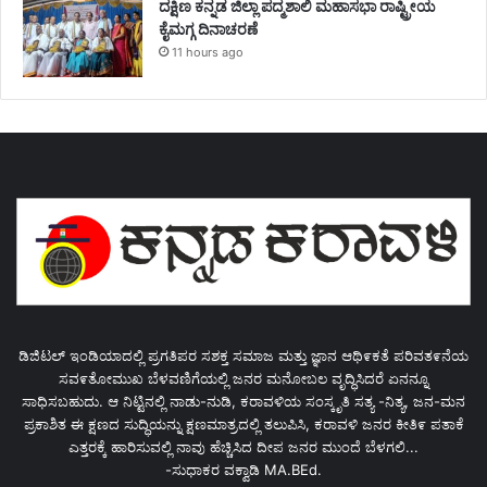
ದಕ್ಷಿಣ ಕನ್ನಡ ಜಿಲ್ಲಾ ಪದ್ಮಶಾಲಿ ಮಹಾಸಭಾ ರಾಷ್ಟ್ರೀಯ
ಕೈಮಗ್ಗ ದಿನಾಚರಣೆ
11 hours ago
ಡಿಜಿಟಲ್ ಇಂಡಿಯಾದಲ್ಲಿ ಪ್ರಗತಿಪರ ಸಶಕ್ತ ಸಮಾಜ ಮತ್ತು ಜ್ಞಾನ ಆಥಿ೯ಕತೆ ಪರಿವತ೯ನೆಯ
ಸವ೯ತೋಮುಖ ಬೆಳವಣಿಗೆಯಲ್ಲಿ ಜನರ ಮನೋಬಲ ವೃದ್ಧಿಸಿದರೆ ಏನನ್ನೂ
ಸಾಧಿಸಬಹುದು. ಆ ನಿಟ್ಟಿನಲ್ಲಿ ನಾಡು-ನುಡಿ, ಕರಾವಳಿಯ ಸಂಸ್ಕೃತಿ ಸತ್ಯ -ನಿತ್ಯ, ಜನ-ಮನ
ಪ್ರಕಾಶಿತ ಈ ಕ್ಷಣದ ಸುದ್ಧಿಯನ್ನು ಕ್ಷಣಮಾತ್ರದಲ್ಲಿ ತಲುಪಿಸಿ, ಕರಾವಳಿ ಜನರ ಕೀತಿ೯ ಪತಾಕೆ
ಎತ್ತರಕ್ಕೆ ಹಾರಿಸುವಲ್ಲಿ ನಾವು ಹೆಚ್ಚಿಸಿದ ದೀಪ ಜನರ ಮುಂದೆ ಬೆಳಗಲಿ...
-ಸುಧಾಕರ ವಕ್ವಾಡಿ MA.BEd.