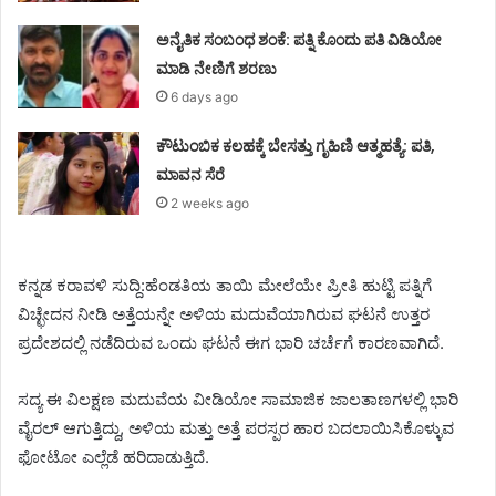
ಅನೈತಿಕ ಸಂಬಂಧ ಶಂಕೆ: ಪತ್ನಿ ಕೊಂದು ಪತಿ ವಿಡಿಯೋ
ಮಾಡಿ ನೇಣಿಗೆ ಶರಣು
6 days ago
ಕೌಟುಂಬಿಕ ಕಲಹಕ್ಕೆ ಬೇಸತ್ತು ಗೃಹಿಣಿ ಆತ್ಮಹತ್ಯೆ: ಪತಿ,
ಮಾವನ ಸೆರೆ
2 weeks ago
ಕನ್ನಡ ಕರಾವಳಿ ಸುದ್ದಿ:ಹೆಂಡತಿಯ ತಾಯಿ ಮೇಲೆಯೇ ಪ್ರೀತಿ ಹುಟ್ಟಿ ಪತ್ನಿಗೆ
ವಿಚ್ಛೇದನ ನೀಡಿ ಅತ್ತೆಯನ್ನೇ ಅಳಿಯ ಮದುವೆಯಾಗಿರುವ ಘಟನೆ ಉತ್ತರ
ಪ್ರದೇಶದಲ್ಲಿ ನಡೆದಿರುವ ಒಂದು ಘಟನೆ ಈಗ ಭಾರಿ ಚರ್ಚೆಗೆ ಕಾರಣವಾಗಿದೆ.
ಸದ್ಯ ಈ ವಿಲಕ್ಷಣ ಮದುವೆಯ ವೀಡಿಯೋ ಸಾಮಾಜಿಕ ಜಾಲತಾಣಗಳಲ್ಲಿ ಭಾರಿ
ವೈರಲ್ ಆಗುತ್ತಿದ್ದು, ಅಳಿಯ ಮತ್ತು ಅತ್ತೆ ಪರಸ್ಪರ ಹಾರ ಬದಲಾಯಿಸಿಕೊಳ್ಳುವ
ಫೋಟೋ ಎಲ್ಲೆಡೆ ಹರಿದಾಡುತ್ತಿದೆ.