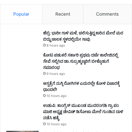
Popular
Recent
Comments
ಹೆಬ್ರಿ: ಭಾರೀ ಗಾಳಿ ಮಳೆ, ಚಲಿಸುತ್ತಿದ್ದ ಕಾರಿನ ಮೇಲೆ ಮರ
ಬಿದ್ದು ಚಾಲಕ ಸ್ಥಳದಲ್ಲಿಯೇ ಸಾವು
8 hours ago
ಕೋಟ ಪಡುಕರೆ ಸರ್ಕಾರಿ ಪ್ರಥಮ ದರ್ಜೆ ಕಾಲೇಜಿನಲ್ಲಿ
ಸೇವೆ ಸಲ್ಲಿಸಿದ ಡಾ.ಸುಬ್ರಹ್ಮಣ್ಯರಿಗೆ ಬೀಳ್ಕೊಡುಗೆ
ಸಮಾರಂಭ
9 hours ago
ಆಸ್ಪತ್ರೆಗೆ ನುಗ್ಗಿ ರೋಗಿಗಳ ಎದುರಲ್ಲೇ ಕೋಳಿ ವಿಚಾರಕ್ಕೆ
ಧಾಂದಲೆ!
10 hours ago
ಉಡುಪಿ: ಕಾಂಗ್ರೆಸ್‌ ಮುಖಂಡ ಮುದರಂಗಡಿ ಗ್ರಾ.ಪಂ
ಮಾಜಿ ಅಧ್ಯಕ್ಷ ಡೇವಿಡ್‌ ಡಿಸೋಜಾ ಮೇಲೆ ಗುಂಡಿನ ದಾಳಿ
ನಡೆಸಿ ಹತ್ಯೆ
10 hours ago