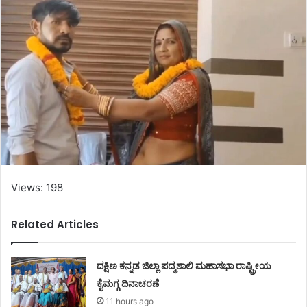
Views: 198
Related Articles
ದಕ್ಷಿಣ ಕನ್ನಡ ಜಿಲ್ಲಾ ಪದ್ಮಶಾಲಿ ಮಹಾಸಭಾ ರಾಷ್ಟ್ರೀಯ
ಕೈಮಗ್ಗ ದಿನಾಚರಣೆ
11 hours ago