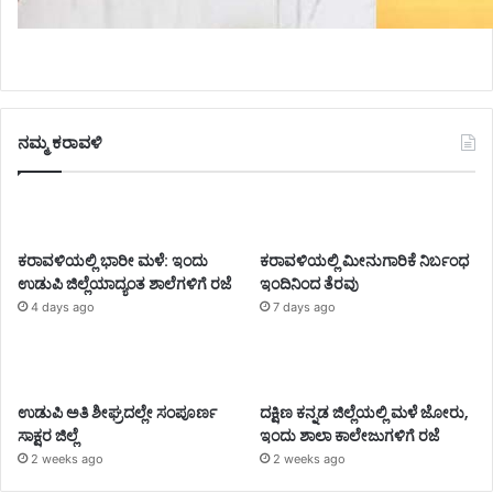
ನಮ್ಮ ಕರಾವಳಿ
ಕರಾವಳಿಯಲ್ಲಿ ಭಾರೀ ಮಳೆ: ಇಂದು
ಕರಾವಳಿಯಲ್ಲಿ ಮೀನುಗಾರಿಕೆ ನಿರ್ಬಂಧ
ಉಡುಪಿ ಜಿಲ್ಲೆಯಾದ್ಯಂತ ಶಾಲೆಗಳಿಗೆ ರಜೆ
ಇಂದಿನಿಂದ ತೆರವು
4 days ago
7 days ago
ಉಡುಪಿ ಅತಿ ಶೀಘ್ರದಲ್ಲೇ ಸಂಪೂರ್ಣ
ದಕ್ಷಿಣ ಕನ್ನಡ ಜಿಲ್ಲೆಯಲ್ಲಿ ಮಳೆ ಜೋರು,
ಸಾಕ್ಷರ ಜಿಲ್ಲೆ
ಇಂದು ಶಾಲಾ ಕಾಲೇಜುಗಳಿಗೆ ರಜೆ
2 weeks ago
2 weeks ago