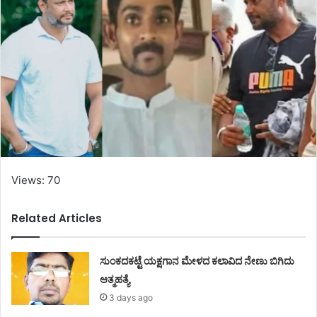
Views: 70
Related Articles
ಸುಂಕದಕಟ್ಟೆ ಯಕ್ಷಗಾನ ಮೇಳದ ಕಲಾವಿದ ನೇಣು ಬಿಗಿದು
ಆತ್ಮಹತ್ಯೆ
3 days ago