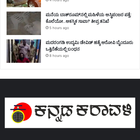
ಮನೆಯ ಬಾತ್‌ರೂಮ್‌ನಲ್ಲಿ ಮಹಿಳೆಯ ಅಸ್ಥಿಪಂಜರ ಪತ್ತೆ:
ಕೊಲೆಯೋ..ಆಕಸ್ಮಿಕ ಸಾವಾ? ತೀವ್ರ ತನಿಖೆ
5 hours ago
ಮದರಂಗಡಿ ಉದ್ಯಮಿ ಡೇವಿಡ್ ಹತ್ಯೆ ಆರೋಪಿ ಬೈಂದೂರು
ಒತ್ತಿನೆಣೆಯಲ್ಲಿ ಬಂಧನ
8 hours ago