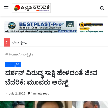
Menu
S
fo
ಧರ್ಮಸ್ಥಳಕ್ಕೆ ತೆರಳುತ್ತಿದ್ದಾಗ ಭೀಕರ ಅಪಘಾತ: ಮೂವರು ಸ್ಥಳದಲ್ಲೇ ಸಾವು
Home
/
ಸಾಂಸ್ಕೃತಿಕ
ಸಾಂಸ್ಕೃತಿಕ
ದರ್ಶನ್ ವಿರುದ್ಧ ಸಾಕ್ಷಿ ಹೇಳದಂತೆ ಜೀವ
ಬೆದರಿಕೆ: ಮೂವರು ಅರೆಸ್ಟ್
July 2, 2026
1 minute read