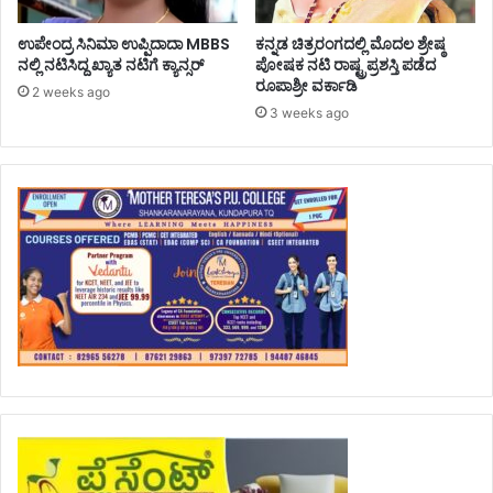
ಉಪೇಂದ್ರ ಸಿನಿಮಾ ಉಪ್ಪಿದಾದಾ MBBS
ಕನ್ನಡ ಚಿತ್ರರಂಗದಲ್ಲಿ ಮೊದಲ ಶ್ರೇಷ್ಠ
ನಲ್ಲಿ ನಟಿಸಿದ್ದ ಖ್ಯಾತ ನಟಿಗೆ ಕ್ಯಾನ್ಸರ್
ಪೋಷಕ ನಟಿ ರಾಷ್ಟ್ರಪ್ರಶಸ್ತಿ ಪಡೆದ
ರೂಪಾಶ್ರೀ ವರ್ಕಾಡಿ
2 weeks ago
3 weeks ago