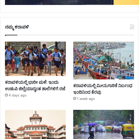
ನಮ್ಮ ಕರಾವಳಿ
ಕರಾವಳಿಯಲ್ಲಿ ಭಾರೀ ಮಳೆ: ಇಂದು
ಕರಾವಳಿಯಲ್ಲಿ ಮೀನುಗಾರಿಕೆ ನಿರ್ಬಂಧ
ಉಡುಪಿ ಜಿಲ್ಲೆಯಾದ್ಯಂತ ಶಾಲೆಗಳಿಗೆ ರಜೆ
ಇಂದಿನಿಂದ ತೆರವು
4 days ago
1 week ago