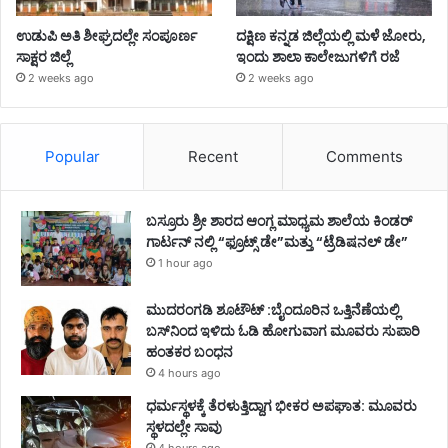
ಉಡುಪಿ ಅತಿ ಶೀಘ್ರದಲ್ಲೇ ಸಂಪೂರ್ಣ
ದಕ್ಷಿಣ ಕನ್ನಡ ಜಿಲ್ಲೆಯಲ್ಲಿ ಮಳೆ ಜೋರು,
ಸಾಕ್ಷರ ಜಿಲ್ಲೆ
ಇಂದು ಶಾಲಾ ಕಾಲೇಜುಗಳಿಗೆ ರಜೆ
2 weeks ago
2 weeks ago
Popular
Recent
Comments
ಬಸ್ರೂರು ಶ್ರೀ ಶಾರದ ಆಂಗ್ಲ ಮಾಧ್ಯಮ ಶಾಲೆಯ ಕಿಂಡರ್
ಗಾರ್ಟನ್ ನಲ್ಲಿ “ಫ್ರೂಟ್ಸ್ ಡೇ”ಮತ್ತು “ಟ್ರೆಡಿಷನಲ್ ಡೇ”
1 hour ago
ಮುದರಂಗಡಿ ಶೂಟೌಟ್ :ಬೈಂದೂರಿನ ಒತ್ತಿನೆಣೆಯಲ್ಲಿ
ಬಸ್‌ನಿಂದ ಇಳಿದು ಓಡಿ ಹೋಗುವಾಗ ಮೂವರು ಸುಪಾರಿ
ಹಂತಕರ ಬಂಧನ
4 hours ago
ಧರ್ಮಸ್ಥಳಕ್ಕೆ ತೆರಳುತ್ತಿದ್ದಾಗ ಭೀಕರ ಅಪಘಾತ: ಮೂವರು
ಸ್ಥಳದಲ್ಲೇ ಸಾವು
4 hours ago