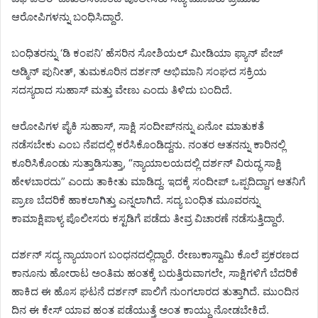
ಆರೋಪಿಗಳನ್ನು ಬಂಧಿಸಿದ್ದಾರೆ.
ಬಂಧಿತರನ್ನು ‘ಡಿ ಕಂಪನಿ’ ಹೆಸರಿನ ಸೋಶಿಯಲ್ ಮೀಡಿಯಾ ಫ್ಯಾನ್ ಪೇಜ್
ಅಡ್ಮಿನ್‌ ಪುನೀತ್, ತುಮಕೂರಿನ ದರ್ಶನ್ ಅಭಿಮಾನಿ ಸಂಘದ ಸಕ್ರಿಯ
ಸದಸ್ಯರಾದ ಸುಹಾಸ್ ಮತ್ತು ವೇಣು ಎಂದು ತಿಳಿದು ಬಂದಿದೆ.
ಆರೋಪಿಗಳ ಪೈಕಿ ಸುಹಾಸ್, ಸಾಕ್ಷಿ ಸಂದೀಪ್‌ನನ್ನು ಏನೋ ಮಾತುಕತೆ
ನಡೆಸಬೇಕು ಎಂಬ ನೆಪದಲ್ಲಿ ಕರೆಸಿಕೊಂಡಿದ್ದನು. ನಂತರ ಆತನನ್ನು ಕಾರಿನಲ್ಲಿ
ಕೂರಿಸಿಕೊಂಡು ಸುತ್ತಾಡಿಸುತ್ತಾ, “ನ್ಯಾಯಾಲಯದಲ್ಲಿ ದರ್ಶನ್ ವಿರುದ್ಧ ಸಾಕ್ಷಿ
ಹೇಳಬಾರದು” ಎಂದು ತಾಕೀತು ಮಾಡಿದ್ದ. ಇದಕ್ಕೆ ಸಂದೀಪ್ ಒಪ್ಪದಿದ್ದಾಗ ಆತನಿಗೆ
ಪ್ರಾಣ ಬೆದರಿಕೆ ಹಾಕಲಾಗಿತ್ತು ಎನ್ನಲಾಗಿದೆ. ಸದ್ಯ ಬಂಧಿತ ಮೂವರನ್ನು
ಕಾಮಾಕ್ಷಿಪಾಳ್ಯ ಪೊಲೀಸರು ಕಸ್ಟಡಿಗೆ ಪಡೆದು ತೀವ್ರ ವಿಚಾರಣೆ ನಡೆಸುತ್ತಿದ್ದಾರೆ.
ದರ್ಶನ್ ಸದ್ಯ ನ್ಯಾಯಾಂಗ ಬಂಧನದಲ್ಲಿದ್ದಾರೆ. ರೇಣುಕಾಸ್ವಾಮಿ ಕೊಲೆ ಪ್ರಕರಣದ
ಕಾನೂನು ಹೋರಾಟ ಅಂತಿಮ ಹಂತಕ್ಕೆ ಬರುತ್ತಿರುವಾಗಲೇ, ಸಾಕ್ಷಿಗಳಿಗೆ ಬೆದರಿಕೆ
ಹಾಕಿದ ಈ ಹೊಸ ಘಟನೆ ದರ್ಶನ್ ಪಾಲಿಗೆ ನುಂಗಲಾರದ ತುತ್ತಾಗಿದೆ. ಮುಂದಿನ
ದಿನ ಈ ಕೇಸ್‌ ಯಾವ ಹಂತ ಪಡೆಯುತ್ತೆ ಅಂತ ಕಾಯ್ದು ನೋಡಬೇಕಿದೆ.