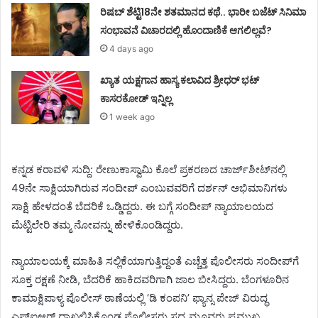
ರಿಷಬ್ ಶೆಟ್ಟಿ18ನೇ ಶತಮಾನದ ಕಥೆ.. ಭಾರೀ ಬಜೆಟ್ ಸಿನಿಮಾ
ಸಂಭಾವನೆ ವಿಚಾರದಲ್ಲಿ ಹೊಂದಾಣಿಕೆ ಆಗಲಿಲ್ಲವೆ?
4 days ago
ಖ್ಯಾತ ಯಕ್ಷಗಾನ ಹಾಸ್ಯ ಕಲಾವಿದ ಶ್ರೀಧರ್ ಭಟ್
ಕಾಸರಕೋಡ್ ಇನ್ನಿಲ್ಲ
1 week ago
ಕನ್ನಡ ಕರಾವಳಿ ಸುದ್ದಿ: ರೇಣುಕಾಸ್ವಾಮಿ ಕೊಲೆ ಪ್ರಕರಣದ ಚಾರ್ಜ್‌ಶೀಟ್‌ನಲ್ಲಿ
49ನೇ ಸಾಕ್ಷಿಯಾಗಿರುವ ಸಂದೀಪ್ ಎಂಬುವವರಿಗೆ ದರ್ಶನ್ ಅಭಿಮಾನಿಗಳು
ಸಾಕ್ಷಿ ಹೇಳದಂತೆ ಬೆದರಿಕೆ ಒಡ್ಡಿದ್ದರು. ಈ ಬಗ್ಗೆ ಸಂದೀಪ್ ನ್ಯಾಯಾಲಯದ
ಮೆಟ್ಟಿಲೇರಿ ತಮ್ಮ ನೋವನ್ನು ಹೇಳಿಕೊಂಡಿದ್ದರು.
ನ್ಯಾಯಾಲಯಕ್ಕೆ ಮಾಹಿತಿ ಸಲ್ಲಿಕೆಯಾಗುತ್ತಿದ್ದಂತೆ ಎಚ್ಚೆತ್ತ ಪೊಲೀಸರು ಸಂದೀಪ್‌ಗೆ
ಸೂಕ್ತ ರಕ್ಷಣೆ ನೀಡಿ, ಬೆದರಿಕೆ ಹಾಕಿದವರಿಗಾಗಿ ಜಾಲ ಬೀಸಿದ್ದರು. ಬೆಂಗಳೂರಿನ
ಕಾಮಾಕ್ಷಿಪಾಳ್ಯ ಪೊಲೀಸ್ ಠಾಣೆಯಲ್ಲಿ ‘ಡಿ ಕಂಪನಿ’ ಫ್ಯಾನ್ಸ ಪೇಜ್‌ ವಿರುದ್ಧ
ಎಫ್‌ಐಆರ್ ದಾಖಲಿಸಿಕೊಂಡ ಪೊಲೀಸರು ಸದ್ಯ ಮೂವರು ಪ್ರಮುಖ