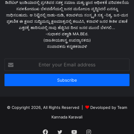
ಡಿಜಿಟಲ್ ಇಂಡಿಯಾದಲ್ಲಿ ಪ್ರಗತಿಪರ ಸಶಕ್ತ ಸಮಾಜ ಮತ್ತು ಜ್ಞಾನ ಆಥಿ೯ಕತೆ ಪರಿವತ೯ನೆಯ
ಸವ೯ತೋಮುಖ ಬೆಳವಣಿಗೆಯಲ್ಲಿ ಜನರ ಮನೋಬಲ ವೃದ್ಧಿಸಿದರೆ ಏನನ್ನೂ
ಸಾಧಿಸಬಹುದು. ಆ ನಿಟ್ಟಿನಲ್ಲಿ ನಾಡು-ನುಡಿ, ಕರಾವಳಿಯ ಸಂಸ್ಕೃತಿ ಸತ್ಯ -ನಿತ್ಯ, ಜನ-ಮನ
ಪ್ರಕಾಶಿತ ಈ ಕ್ಷಣದ ಸುದ್ಧಿಯನ್ನು ಕ್ಷಣಮಾತ್ರದಲ್ಲಿ ತಲುಪಿಸಿ, ಕರಾವಳಿ ಜನರ ಕೀತಿ೯ ಪತಾಕೆ
ಎತ್ತರಕ್ಕೆ ಹಾರಿಸುವಲ್ಲಿ ನಾವು ಹೆಚ್ಚಿಸಿದ ದೀಪ ಜನರ ಮುಂದೆ ಬೆಳಗಲಿ...
-ಸುಧಾಕರ ವಕ್ವಾಡಿ MA.BEd.
(ರಾಜಕೀಯಶಾಸ್ತ್ರ ಉಪನ್ಯಾಸಕರು)
ಸಂಪಾದಕರು ಕನ್ನಡಕರಾವಳಿ
Enter
your
Email
address
© Copyright 2026, All Rights Reserved |
Devoloped by Team
Kannada Karavali
Facebook
Twitter
YouTube
Instagram