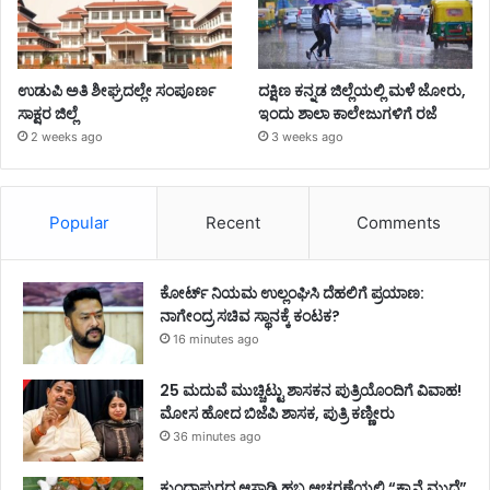
ಉಡುಪಿ ಅತಿ ಶೀಘ್ರದಲ್ಲೇ ಸಂಪೂರ್ಣ
ದಕ್ಷಿಣ ಕನ್ನಡ ಜಿಲ್ಲೆಯಲ್ಲಿ ಮಳೆ ಜೋರು,
ಸಾಕ್ಷರ ಜಿಲ್ಲೆ
ಇಂದು ಶಾಲಾ ಕಾಲೇಜುಗಳಿಗೆ ರಜೆ
2 weeks ago
3 weeks ago
Popular
Recent
Comments
ಕೋರ್ಟ್ ನಿಯಮ ಉಲ್ಲಂಘಿಸಿ ದೆಹಲಿಗೆ ಪ್ರಯಾಣ:
ನಾಗೇಂದ್ರ ಸಚಿವ ಸ್ಥಾನಕ್ಕೆ ಕಂಟಕ?
16 minutes ago
25 ಮದುವೆ ಮುಚ್ಚಿಟ್ಟು ಶಾಸಕನ ಪುತ್ರಿಯೊಂದಿಗೆ ವಿವಾಹ!
ಮೋಸ ಹೋದ ಬಿಜೆಪಿ ಶಾಸಕ, ಪುತ್ರಿ ಕಣ್ಣೀರು
36 minutes ago
ಕುಂದಾಪುರದ ಆಸಾಡಿ ಹಬ್ಬ ಆಚರಣೆಯಲ್ಲಿ “ಕ್ಯಾನೆ ಮುದ್ದೆ”