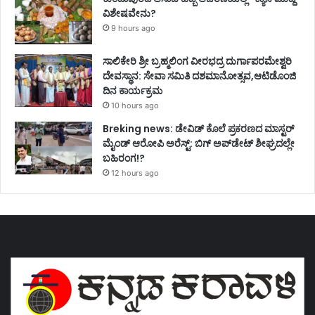
ವಿಶೇಷವೇನು?
9 hours ago
ಸಾಲಿಕೇರಿ ಶ್ರೀ ಬ್ರಹ್ಮಲಿಂಗ ವೀರಭದ್ರ ದುರ್ಗಾಪರಮೇಶ್ವರಿ
ದೇವಸ್ಥಾನ: ಸೇವಾ ಸಮಿತಿ ದಶಮಾನೋತ್ಸವ,ಆಟಿಡೊಂಜಿ
ದಿನ ಕಾರ್ಯಕ್ರಮ
10 hours ago
Breking news: ಡೇವಿಡ್ ಕೊಲೆ ಪ್ರಕರಣದ ಮಾಸ್ಟರ್
ಮೈಂಡ್ ಆರೋಪಿ ಅರೆಸ್ಟ್: ಬಿಗ್ ಅಪ್‌ಡೇಟ್ ಶೀಘ್ರದಲ್ಲೇ
ಬಹಿರಂಗ!?
12 hours ago