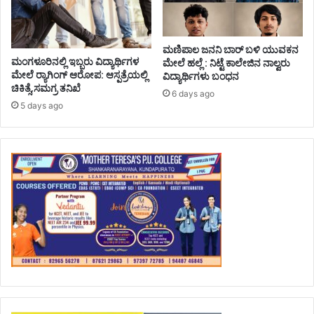
ಮಣಿಪಾಲ ಜನನಿ ಬಾರ್‌ ಬಳಿ ಯುವಕನ
ಮಂಗಳೂರಿನಲ್ಲಿ ಇಬ್ಬರು ವಿದ್ಯಾರ್ಥಿಗಳ
ಮೇಲೆ ಹಲ್ಲೆ : ನಿಟ್ಟೆ ಕಾಲೇಜಿನ ನಾಲ್ವರು
ಮೇಲೆ ರ್‍ಯಾಗಿಂಗ್ ಆರೋಪ: ಆಸ್ಪತ್ರೆಯಲ್ಲಿ
ವಿದ್ಯಾರ್ಥಿಗಳು ಬಂಧನ
ಚಿಕಿತ್ಸೆ,ಸಮಗ್ರ ತನಿಖೆ
6 days ago
5 days ago