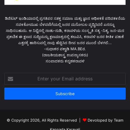
ಡಿಜಿಟಲ್ ಇಂಡಿಯಾದಲ್ಲಿ ಪ್ರಗತಿಪರ ಸಶಕ್ತ ಸಮಾಜ ಮತ್ತು ಜ್ಞಾನ ಆಥಿ೯ಕತೆ ಪರಿವತ೯ನೆಯ
ಸವ೯ತೋಮುಖ ಬೆಳವಣಿಗೆಯಲ್ಲಿ ಜನರ ಮನೋಬಲ ವೃದ್ಧಿಸಿದರೆ ಏನನ್ನೂ
ಸಾಧಿಸಬಹುದು. ಆ ನಿಟ್ಟಿನಲ್ಲಿ ನಾಡು-ನುಡಿ, ಕರಾವಳಿಯ ಸಂಸ್ಕೃತಿ ಸತ್ಯ -ನಿತ್ಯ, ಜನ-ಮನ
ಪ್ರಕಾಶಿತ ಈ ಕ್ಷಣದ ಸುದ್ಧಿಯನ್ನು ಕ್ಷಣಮಾತ್ರದಲ್ಲಿ ತಲುಪಿಸಿ, ಕರಾವಳಿ ಜನರ ಕೀತಿ೯ ಪತಾಕೆ
ಎತ್ತರಕ್ಕೆ ಹಾರಿಸುವಲ್ಲಿ ನಾವು ಹೆಚ್ಚಿಸಿದ ದೀಪ ಜನರ ಮುಂದೆ ಬೆಳಗಲಿ...
-ಸುಧಾಕರ ವಕ್ವಾಡಿ MA.BEd.
(ರಾಜಕೀಯಶಾಸ್ತ್ರ ಉಪನ್ಯಾಸಕರು)
ಸಂಪಾದಕರು ಕನ್ನಡಕರಾವಳಿ
Enter
your
Email
address
© Copyright 2026, All Rights Reserved |
Devoloped by Team
Kannada Karavali