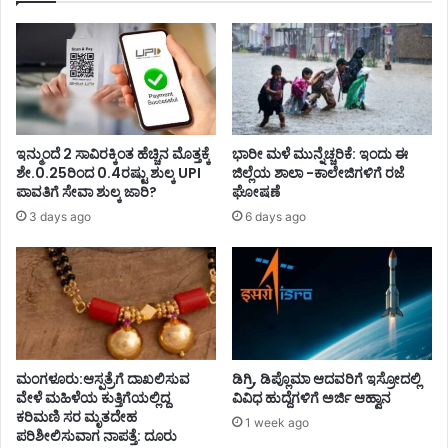
ಇನ್ಮುಂದೆ 2 ಸಾವಿರಕ್ಕಿಂತ ಹೆಚ್ಚಿನ ಮೊತ್ತಕ್ಕೆ
ಭಾರೀ ಮಳೆ ಮುನ್ನೆಚ್ಚರಿಕೆ: ಇಂದು ಈ
ಶೇ.0.25ರಿಂದ 0.4ರಷ್ಟು ಶುಲ್ಕ UPI
ಜಿಲ್ಲೆಯ ಶಾಲಾ -ಕಾಲೇಜಿಗಳಿಗೆ ರಜೆ
ಪಾವತಿಗೆ ಸೇವಾ ಶುಲ್ಕ ಜಾರಿ?
ಘೋಷಣೆ
3 days ago
6 days ago
ಮಂಗಳೂರು:ಆಸ್ಪತ್ರೆಗೆ ದಾಖಲಿಸುವ
ಡಿಗ್ರಿ, ಡಿಪ್ಲೊಮಾ ಆದವರಿಗೆ ಇಸ್ರೋದಲ್ಲಿ
ವೇಳೆ ಮಹಿಳೆಯ ಕುತ್ತಿಗೆಯಲ್ಲಿದ್ದ
ವಿವಿಧ ಹುದ್ದೆಗಳಿಗೆ ಅರ್ಜಿ ಆಹ್ವಾನ
ಕರಿಮಣಿ ಸರ ಮೃತದೇಹ
1 week ago
ಪರಿಶೀಲಿಸುವಾಗ ನಾಪತ್ತೆ: ದೂರು