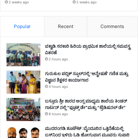
2 weeks ago
2 weeks ago
Popular
Recent
Comments
ವಕ್ವಾಡಿ ಸರಕಾರಿ ಹಿರಿಯ ಪ್ರಾಥಮಿಕ ಶಾಲೆಯಲ್ಲಿ ಸಮವಸ್ತ್ರ
ವಿತರಣೆ
2 hours ago
ಗುರುಕುಲ ಪಬ್ಲಿಕ್ ಸ್ಕೂಲ್‌ನಲ್ಲಿ ‘ಅನ್ವೇಷಣೆ’ ಗಣಿತ ಮತ್ತು
ವಿಜ್ಞಾನ ಶಿಕ್ಷಕರ ಕಾರ್ಯಾಗಾರ
4 hours ago
ಬಸ್ರೂರು ಶ್ರೀ ಶಾರದ ಆಂಗ್ಲ ಮಾಧ್ಯಮ ಶಾಲೆಯ ಕಿಂಡರ್
ಗಾರ್ಟನ್ ನಲ್ಲಿ “ಫ್ರೂಟ್ಸ್ ಡೇ”ಮತ್ತು “ಟ್ರೆಡಿಷನಲ್ ಡೇ”
8 hours ago
ಮುದರಂಗಡಿ ಶೂಟೌಟ್ :ಬೈಂದೂರಿನ ಒತ್ತಿನೆಣೆಯಲ್ಲಿ
ಬಸ್‌ನಿಂದ ಇಳಿದು ಓಡಿ ಹೋಗುವಾಗ ಮೂವರು ಸುಪಾರಿ