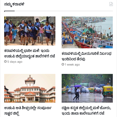
ನಮ್ಮ ಕರಾವಳಿ
ಕರಾವಳಿಯಲ್ಲಿ ಭಾರೀ ಮಳೆ: ಇಂದು
ಕರಾವಳಿಯಲ್ಲಿ ಮೀನುಗಾರಿಕೆ ನಿರ್ಬಂಧ
ಉಡುಪಿ ಜಿಲ್ಲೆಯಾದ್ಯಂತ ಶಾಲೆಗಳಿಗೆ ರಜೆ
ಇಂದಿನಿಂದ ತೆರವು
5 days ago
1 week ago
ಉಡುಪಿ ಅತಿ ಶೀಘ್ರದಲ್ಲೇ ಸಂಪೂರ್ಣ
ದಕ್ಷಿಣ ಕನ್ನಡ ಜಿಲ್ಲೆಯಲ್ಲಿ ಮಳೆ ಜೋರು,
ಸಾಕ್ಷರ ಜಿಲ್ಲೆ
ಇಂದು ಶಾಲಾ ಕಾಲೇಜುಗಳಿಗೆ ರಜೆ