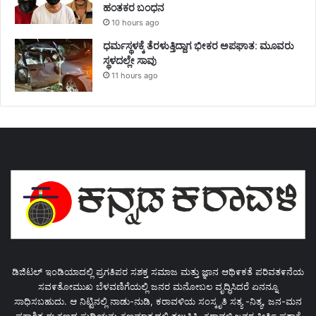
ಹಂತಕರ ಬಂಧನ
10 hours ago
ಧರ್ಮಸ್ಥಳಕ್ಕೆ ತೆರಳುತ್ತಿದ್ದಾಗ ಭೀಕರ ಅಪಘಾತ: ಮೂವರು
ಸ್ಥಳದಲ್ಲೇ ಸಾವು
11 hours ago
ಡಿಜಿಟಲ್ ಇಂಡಿಯಾದಲ್ಲಿ ಪ್ರಗತಿಪರ ಸಶಕ್ತ ಸಮಾಜ ಮತ್ತು ಜ್ಞಾನ ಆಥಿ೯ಕತೆ ಪರಿವತ೯ನೆಯ
ಸವ೯ತೋಮುಖ ಬೆಳವಣಿಗೆಯಲ್ಲಿ ಜನರ ಮನೋಬಲ ವೃದ್ಧಿಸಿದರೆ ಏನನ್ನೂ
ಸಾಧಿಸಬಹುದು. ಆ ನಿಟ್ಟಿನಲ್ಲಿ ನಾಡು-ನುಡಿ, ಕರಾವಳಿಯ ಸಂಸ್ಕೃತಿ ಸತ್ಯ -ನಿತ್ಯ, ಜನ-ಮನ