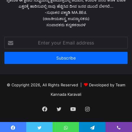
ಪ್ರಕಾಶಿತ ಈ ಕ್ಷಣದ ಸುದ್ಧಿಯನ್ನು ಕ್ಷಣಮಾತ್ರದಲ್ಲಿ ತಲುಪಿಸಿ, ಕರಾವಳಿ ಜನರ ಕೀತಿ೯ ಪತಾಕೆ
ಎತ್ತರಕ್ಕೆ ಹಾರಿಸುವಲ್ಲಿ ನಾವು ಹೆಚ್ಚಿಸಿದ ದೀಪ ಜನರ ಮುಂದೆ ಬೆಳಗಲಿ...
-ಸುಧಾಕರ ವಕ್ವಾಡಿ MA.BEd.
(ರಾಜಕೀಯಶಾಸ್ತ್ರ ಉಪನ್ಯಾಸಕರು)
ಸಂಪಾದಕರು ಕನ್ನಡಕರಾವಳಿ
Enter
your
Email
address
© Copyright 2026, All Rights Reserved |
Devoloped by Team
Kannada Karavali
Facebook
Twitter
YouTube
Instagram