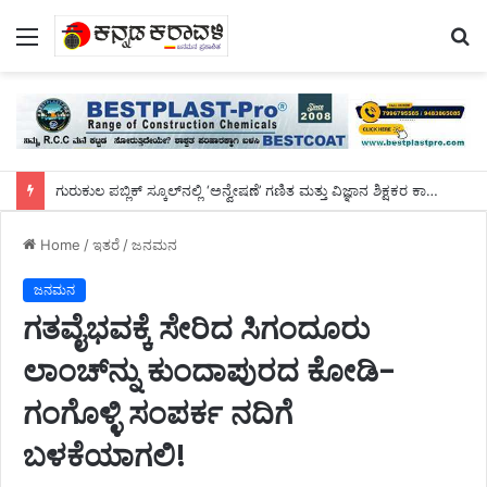
Menu
S
fo
ಗುರುಕುಲ ಪಬ್ಲಿಕ್ ಸ್ಕೂಲ್‌ನಲ್ಲಿ ‘ಅನ್ವೇಷಣೆ’ ಗಣಿತ ಮತ್ತು ವಿಜ್ಞಾನ ಶಿಕ್ಷಕರ ಕಾರ್ಯಾಗಾರ
Home
/
ಇತರೆ
/
ಜನಮನ
ಜನಮನ
ಗತವೈಭವಕ್ಕೆ ಸೇರಿದ ಸಿಗಂದೂರು
ಲಾಂಚ್‌ನ್ನು ಕುಂದಾಪುರದ ಕೋಡಿ-
ಗಂಗೊಳ್ಳಿ ಸಂಪರ್ಕ ನದಿಗೆ
ಬಳಕೆಯಾಗಲಿ!