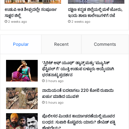
ಉಡುಪಿ ಅತಿ ಶೀಘ್ರದಲ್ಲೇ ಸಂಪೂರ್ಣ
ದಕ್ಷಿಣ ಕನ್ನಡ ಜಿಲ್ಲೆಯಲ್ಲಿ ಮಳೆ ಜೋರು,
ಸಾಕ್ಷರ ಜಿಲ್ಲೆ
ಇಂದು ಶಾಲಾ ಕಾಲೇಜುಗಳಿಗೆ ರಜೆ
2 weeks ago
2 weeks ago
Popular
Recent
Comments
‘ಸ್ಪಿರಿಟ್ ಆಫ್ ಯೂಥ್’ ಡ್ಯಾನ್ಸ್ ಮತ್ತು ‘ಮ್ಯೂಸಿಕ್
ಫೆಸ್ಟಿವಲ್ ಗೆ’ ಯುಕ್ತಿ ಉಡುಪ ಬಳ್ಕೂರು ಆಯ್ಕೆಯಾಗಿ
ಭರತನಾಟ್ಯ ಪ್ರದರ್ಶನ
3 hours ago
ನಾಯಿಯಂತೆ ಬದಲಾಗಲು 220 ಕೋಟಿ ರುಪಾಯಿ
ಖರ್ಚು ಮಾಡಿದ ಯುವಕ!
5 hours ago
ಪೊಲೀಸರ ಮಿಂಚಿನ ಕಾರ್ಯಾಚರಣೆಯಲ್ಲಿ ಮೂವರ
ಬಂಧನ: ಸುಪಾರಿ ಕೊಟ್ಟವರು ಯಾರು? ಡೇವಿಡ್ ಪತ್ನಿ
ಹೇಳಿದ್ದೇನು?