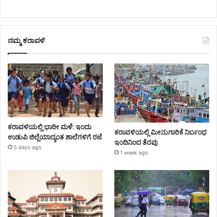
ನಮ್ಮ ಕರಾವಳಿ
ಕರಾವಳಿಯಲ್ಲಿ ಭಾರೀ ಮಳೆ: ಇಂದು
ಕರಾವಳಿಯಲ್ಲಿ ಮೀನುಗಾರಿಕೆ ನಿರ್ಬಂಧ
ಉಡುಪಿ ಜಿಲ್ಲೆಯಾದ್ಯಂತ ಶಾಲೆಗಳಿಗೆ ರಜೆ
ಇಂದಿನಿಂದ ತೆರವು
5 days ago
1 week ago