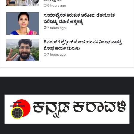
6 hours ago
ಸೂಪರ್‌ವೈಸರ್‌ ಕಿರುಕುಳ ಆರೋಪ: ಡೆತ್‌ನೋಟ್‌
ಬರೆದಿಟ್ಟು ಮಹಿಳೆ ಆತ್ಮಹತ್ಯೆ
7 hours ago
ಶಿವಗಂಗೆಗೆ ಟ್ರೆಕ್ಕಿಂಗ್‌ ಹೋದ ಯುವಕ ನಿಗೂಢ ನಾಪತ್ತೆ,
ಶೋಧ ಕಾರ್ಯ ಚುರುಕು
7 hours ago