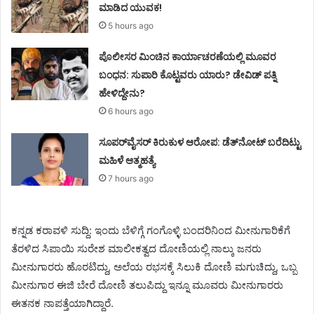
ಮಾಡಿದ ಯುವಕ!
5 hours ago
ಪೊಲೀಸರ ಮಿಂಚಿನ ಕಾರ್ಯಾಚರಣೆಯಲ್ಲಿ ಮೂವರ
ಬಂಧನ: ಸುಪಾರಿ ಕೊಟ್ಟವರು ಯಾರು? ಡೇವಿಡ್ ಪತ್ನಿ
ಹೇಳಿದ್ದೇನು?
6 hours ago
ಸೂಪರ್‌ವೈಸರ್‌ ಕಿರುಕುಳ ಆರೋಪ: ಡೆತ್‌ನೋಟ್‌ ಬರೆದಿಟ್ಟು
ಮಹಿಳೆ ಆತ್ಮಹತ್ಯೆ
7 hours ago
ಕನ್ನಡ ಕರಾವಳಿ ಸುದ್ದಿ: ಇಂದು ಬೆಳಿಗ್ಗೆ ಗಂಗೊಳ್ಳಿ ಬಂದರಿನಿಂದ ಮೀನುಗಾರಿಕೆಗೆ
ತೆರಳಿದ ಸಿಪಾಯಿ ಸುರೇಶ ಮಾಲೀಕತ್ವದ ದೋಣಿಯಲ್ಲಿ ನಾಲ್ಕು ಜನರು
ಮೀನುಗಾರರು ಹೊರಟಿದ್ದು, ಅಲೆಯ ರಭಸಕ್ಕೆ ಸಿಲುಕಿ ದೋಣಿ ಮಗುಚಿದ್ದು, ಒಬ್ಬ
ಮೀನುಗಾರ ಈಜಿ ಬೇರೆ ದೋಣಿ ತಲುಪಿದ್ದು ಇನ್ನೂ ಮೂವರು ಮೀನುಗಾರರು
ಈತನಕ ನಾಪತ್ತೆಯಾಗಿದ್ದಾರೆ.