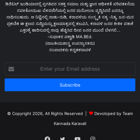
ಡಿಜಿಟಲ್ ಇಂಡಿಯಾದಲ್ಲಿ ಪ್ರಗತಿಪರ ಸಶಕ್ತ ಸಮಾಜ ಮತ್ತು ಜ್ಞಾನ ಆಥಿ೯ಕತೆ ಪರಿವತ೯ನೆಯ
ಸವ೯ತೋಮುಖ ಬೆಳವಣಿಗೆಯಲ್ಲಿ ಜನರ ಮನೋಬಲ ವೃದ್ಧಿಸಿದರೆ ಏನನ್ನೂ
ಸಾಧಿಸಬಹುದು. ಆ ನಿಟ್ಟಿನಲ್ಲಿ ನಾಡು-ನುಡಿ, ಕರಾವಳಿಯ ಸಂಸ್ಕೃತಿ ಸತ್ಯ -ನಿತ್ಯ, ಜನ-ಮನ
ಪ್ರಕಾಶಿತ ಈ ಕ್ಷಣದ ಸುದ್ಧಿಯನ್ನು ಕ್ಷಣಮಾತ್ರದಲ್ಲಿ ತಲುಪಿಸಿ, ಕರಾವಳಿ ಜನರ ಕೀತಿ೯ ಪತಾಕೆ
ಎತ್ತರಕ್ಕೆ ಹಾರಿಸುವಲ್ಲಿ ನಾವು ಹೆಚ್ಚಿಸಿದ ದೀಪ ಜನರ ಮುಂದೆ ಬೆಳಗಲಿ...
-ಸುಧಾಕರ ವಕ್ವಾಡಿ MA.BEd.
(ರಾಜಕೀಯಶಾಸ್ತ್ರ ಉಪನ್ಯಾಸಕರು)
ಸಂಪಾದಕರು ಕನ್ನಡಕರಾವಳಿ
Enter
your
Email
address
© Copyright 2026, All Rights Reserved |
Devoloped by Team
Kannada Karavali
Facebook
Twitter
YouTube
Instagram