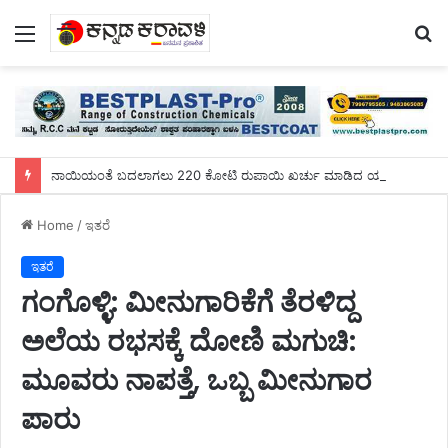
Menu
S
fo
ನಾಯಿಯಂತೆ ಬದಲಾಗಲು 220 ಕೋಟಿ ರುಪಾಯಿ ಖರ್ಚು ಮಾಡಿದ ಯುವಕ!
Home
/
ಇತರೆ
ಇತರೆ
ಗಂಗೊಳ್ಳಿ: ಮೀನುಗಾರಿಕೆಗೆ ತೆರಳಿದ್ದ
ಅಲೆಯ ರಭಸಕ್ಕೆ ದೋಣಿ ಮಗುಚಿ:
ಮೂವರು ನಾಪತ್ತೆ, ಒಬ್ಬ ಮೀನುಗಾರ
ಪಾರು