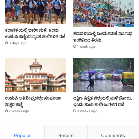
ಕರಾವಳಿಯಲ್ಲಿ ಭಾರೀ ಮಳೆ: ಇಂದು
ಕರಾವಳಿಯಲ್ಲಿ ಮೀನುಗಾರಿಕೆ ನಿರ್ಬಂಧ
ಉಡುಪಿ ಜಿಲ್ಲೆಯಾದ್ಯಂತ ಶಾಲೆಗಳಿಗೆ ರಜೆ
ಇಂದಿನಿಂದ ತೆರವು
6 days ago
1 week ago
ಉಡುಪಿ ಅತಿ ಶೀಘ್ರದಲ್ಲೇ ಸಂಪೂರ್ಣ
ದಕ್ಷಿಣ ಕನ್ನಡ ಜಿಲ್ಲೆಯಲ್ಲಿ ಮಳೆ ಜೋರು,
ಸಾಕ್ಷರ ಜಿಲ್ಲೆ
ಇಂದು ಶಾಲಾ ಕಾಲೇಜುಗಳಿಗೆ ರಜೆ
2 weeks ago
3 weeks ago
Popular
Recent
Comments