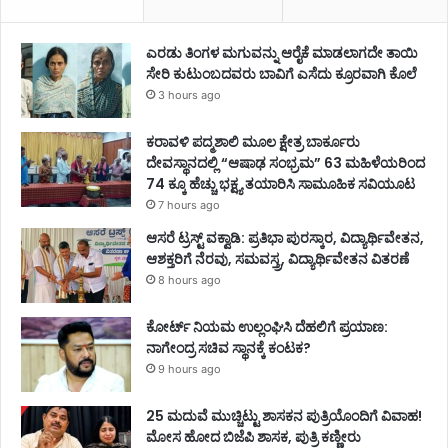
ಎರಡು ತಿಂಗಳ ಮಗುವನ್ನು ಆರೈಕೆ ಮಾಡಲಾಗದೇ ತಾಯಿ
ಸೇರಿ ಕುಟುಂಬದವರು ಬಾವಿಗೆ ಎಸೆದು ಕ್ರೂರವಾಗಿ ಕೊಲೆ
3 hours ago
ಕರಾವಳಿ ಪದ್ಮಶಾಲಿ ಮೂಲ ಕ್ಷೇತ್ರ ಬಾರ್ಕೂರು
ದೇವಸ್ಥಾನದಲ್ಲಿ “ಆಷಾಢ ಸಂಭ್ರಮ” 63 ಮಹಿಳೆಯರಿಂದ
74 ಕ್ಕೂ ಹೆಚ್ಚು ಭಕ್ಷ್ಯ ತಯಾರಿಸಿ ಸಾಮೂಹಿಕ ಸವಿಯೂಟ
7 hours ago
ಆಸರೆ ಟ್ರಸ್ಟ್‌ ವಕ್ವಾಡಿ: ಪ್ರತಿಭಾ ಪುರಸ್ಕಾರ, ವಿದ್ಯಾರ್ಥಿವೇತನ,
ಆಶಕ್ತರಿಗೆ ನೆರವು, ಸಮವಸ್ತ್ರ, ವಿದ್ಯಾರ್ಥಿವೇತನ ವಿತರಣೆ
8 hours ago
ಕೋರ್ಟ್ ನಿಯಮ ಉಲ್ಲಂಘಿಸಿ ದೆಹಲಿಗೆ ಪ್ರಯಾಣ:
ನಾಗೇಂದ್ರ ಸಚಿವ ಸ್ಥಾನಕ್ಕೆ ಕಂಟಕ?
9 hours ago
25 ಮದುವೆ ಮುಚ್ಚಿಟ್ಟು ಶಾಸಕನ ಪುತ್ರಿಯೊಂದಿಗೆ ವಿವಾಹ!
ಮೋಸ ಹೋದ ಬಿಜೆಪಿ ಶಾಸಕ, ಪುತ್ರಿ ಕಣ್ಣೀರು