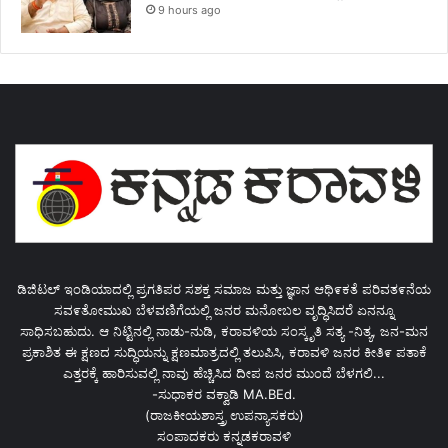
9 hours ago
ಡಿಜಿಟಲ್ ಇಂಡಿಯಾದಲ್ಲಿ ಪ್ರಗತಿಪರ ಸಶಕ್ತ ಸಮಾಜ ಮತ್ತು ಜ್ಞಾನ ಆಥಿ೯ಕತೆ ಪರಿವತ೯ನೆಯ
ಸವ೯ತೋಮುಖ ಬೆಳವಣಿಗೆಯಲ್ಲಿ ಜನರ ಮನೋಬಲ ವೃದ್ಧಿಸಿದರೆ ಏನನ್ನೂ
ಸಾಧಿಸಬಹುದು. ಆ ನಿಟ್ಟಿನಲ್ಲಿ ನಾಡು-ನುಡಿ, ಕರಾವಳಿಯ ಸಂಸ್ಕೃತಿ ಸತ್ಯ -ನಿತ್ಯ, ಜನ-ಮನ
ಪ್ರಕಾಶಿತ ಈ ಕ್ಷಣದ ಸುದ್ಧಿಯನ್ನು ಕ್ಷಣಮಾತ್ರದಲ್ಲಿ ತಲುಪಿಸಿ, ಕರಾವಳಿ ಜನರ ಕೀತಿ೯ ಪತಾಕೆ
ಎತ್ತರಕ್ಕೆ ಹಾರಿಸುವಲ್ಲಿ ನಾವು ಹೆಚ್ಚಿಸಿದ ದೀಪ ಜನರ ಮುಂದೆ ಬೆಳಗಲಿ...
-ಸುಧಾಕರ ವಕ್ವಾಡಿ MA.BEd.
(ರಾಜಕೀಯಶಾಸ್ತ್ರ ಉಪನ್ಯಾಸಕರು)
ಸಂಪಾದಕರು ಕನ್ನಡಕರಾವಳಿ