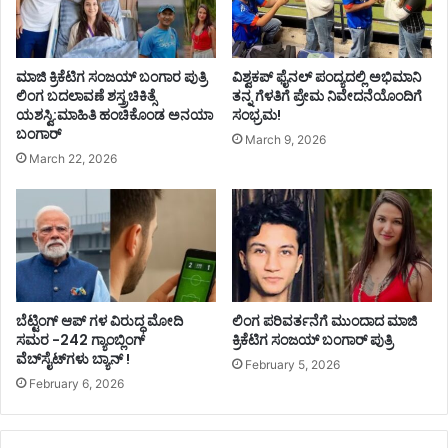
ಮಾಜಿ ಕ್ರಿಕೆಟಿಗ ಸಂಜಯ್ ಬಂಗಾರ ಪುತ್ರಿ
ವಿಶ್ವಕಪ್ ಫೈನಲ್‌ ಪಂದ್ಯದಲ್ಲಿ ಅಭಿಮಾನಿ
ಲಿಂಗ ಬದಲಾವಣೆ ಶಸ್ತ್ರಚಿಕಿತ್ಸೆ
ತನ್ನ ಗೆಳತಿಗೆ ಪ್ರೇಮ ನಿವೇದನೆಯೊಂದಿಗೆ
ಯಶಸ್ವಿ:ಮಾಹಿತಿ ಹಂಚಿಕೊಂಡ ಅನಯಾ
ಸಂಭ್ರಮ!
ಬಂಗಾರ್
March 9, 2026
March 22, 2026
ಬೆಟ್ಟಿಂಗ್ ಆಪ್ ಗಳ ವಿರುದ್ಧ ಮೋದಿ
ಲಿಂಗ ಪರಿವರ್ತನೆಗೆ ಮುಂದಾದ ಮಾಜಿ
ಸಮರ -242 ಗ್ಯಾಂಬ್ಲಿಂಗ್‌
ಕ್ರಿಕೆಟಿಗ ಸಂಜಯ್‌ ಬಂಗಾರ್‌ ಪುತ್ರಿ
ವೆಬ್‌ಸೈಟ್‌ಗಳು ಬ್ಯಾನ್ !
February 5, 2026
February 6, 2026