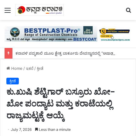
Menu
S
fo
ಕರಾವಳಿ ಪದ್ಮಶಾಲಿ ಮೂಲ ಕ್ಷೇತ್ರ ಬಾರ್ಕೂರು ದೇವಸ್ಥಾನದಲ್ಲಿ “ಆಷಾಢ ಸಂಭ್ರಮ” 63 ಮಹಿಳೆಯರಿಂದ 74 ಕ್ಕೂ ಹೆಚ್ಚು ಭಕ್ಷ್ಯ ತಯಾರಿಸಿ ಸಾಮೂಹಿಕ ಸವಿಯೂಟ
Home
/
ಇತರೆ
/
ಕ್ರೀಡೆ
ಕ್ರೀಡೆ
ಕು.ಖುಷಿ ಶೆಟ್ಟಿಗಾರ್ ಬಸ್ರೂರು ಖೋ-
ಖೋ ಪಂದ್ಯಾಟ ಮತ್ತು ಕರಾಟೆಯಲ್ಲಿ
ರಾಜ್ಯಮಟ್ಟಕ್ಕೆ ಆಯ್ಕೆ
July 7, 2026
Less than a minute