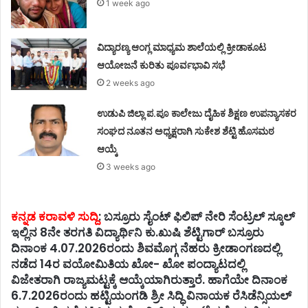
1 week ago
ವಿದ್ಯಾರಣ್ಯ ಆಂಗ್ಲ ಮಾಧ್ಯಮ ಶಾಲೆಯಲ್ಲಿ ಕ್ರೀಡಾಕೂಟ
ಆಯೋಜನೆ ಕುರಿತು ಪೂರ್ವಭಾವಿ ಸಭೆ
2 weeks ago
ಉಡುಪಿ ಜಿಲ್ಲಾ ಪ.ಪೂ ಕಾಲೇಜು ದೈಹಿಕ ಶಿಕ್ಷಣ ಉಪನ್ಯಾಸಕರ
ಸಂಘದ ನೂತನ ಅಧ್ಯಕ್ಷರಾಗಿ ಸುಕೇಶ ಶೆಟ್ಟಿ ಹೊಸಮಠ
ಆಯ್ಕೆ
3 weeks ago
ಕನ್ನಡ ಕರಾವಳಿ ಸುದ್ದಿ
: ಬಸ್ರೂರು ಸೈಂಟ್ ಫಿಲಿಪ್ ನೇರಿ ಸೆಂಟ್ರಲ್ ಸ್ಕೂಲ್
ಇಲ್ಲಿನ 8ನೇ ತರಗತಿ ವಿದ್ಯಾರ್ಥಿನಿ ಕು.ಖುಷಿ ಶೆಟ್ಟಿಗಾರ್ ಬಸ್ರೂರು
ದಿನಾಂಕ 4.07.2026ರಂದು ಶಿವಮೊಗ್ಗ ನೆಹರು ಕ್ರೀಡಾಂಗಣದಲ್ಲಿ
ನಡೆದ 14ರ ವಯೋಮಿತಿಯ ಖೋ- ಖೋ ಪಂದ್ಯಾಟದಲ್ಲಿ
ವಿಜೇತರಾಗಿ ರಾಜ್ಯಮಟ್ಟಕ್ಕೆ ಆಯ್ಕೆಯಾಗಿರುತ್ತಾರೆ. ಹಾಗೆಯೇ ದಿನಾಂಕ
6.7.2026ರಂದು ಹಟ್ಟಿಯಂಗಡಿ ಶ್ರೀ ಸಿದ್ಧಿ ವಿನಾಯಕ ರೆಸಿಡೆನ್ಸಿಯಲ್