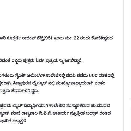
ಿಕಾರಿ ಕೊಕ್ಕರ್ಣೆ ರಾಜೀವ್ ಶೆಟ್ಟಿ(95) ಇಂದು ಮೇ. 22 ರಂದು ಕೋಟೇಶ್ವರದ
ದಂತೆ ಇಬ್ಬರು ಪುತ್ರರು ಓರ್ವ ಪುತ್ರಿಯನ್ನು ಅಗಲಿದ್ದಾರೆ.
ಗಳೂರು ಸೈಂಟ್ ಅಲೋಸಿಸ್ ಕಾಲೇಜಿನಲ್ಲಿ ಪದವಿ ಪಡೆದು 60ರ ದಶಕದಲ್ಲಿ
ಕ್ಷಕರಾಗಿ, ಸಿದ್ದಾಪುರದ ಹೈಸ್ಕೂಲ್ ನಲ್ಲಿ ಮುಖ್ಯೋಪಾಧ್ಯಾಯರಾಗಿ ನಂತರ
ತ್ತಮ ಹೆಸರುಗಳಿಸಿದ್ದರು.
ಪ್ರಥಮ ಬ್ಯಾಚ್ ವಿದ್ಯಾರ್ಥಿಯಾಗಿ ಕಾಲೇಜಿನ ಸಂಸ್ಥಾಪಕರಾದ ಡಾ.ಮಾಧವ
ಂಡ್‌ ಮಾಜಿ ರಾಜ್ಯಪಾಲ ದಿ.ಪಿ.ಬಿ.ಆಚಾರ್ಯ ಪ್ರೊ.ಶ್ರೀಶ ಬಲ್ಲಾಳ್ ರಂತಹ
ವರಿಗೆ ಸಲ್ಲುತ್ತದೆ