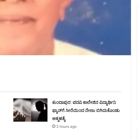
ಕುಂದಾಪುರ: ಪದವಿ ಕಾಲೇಜಿನ ವಿದ್ಯಾರ್ಥಿನಿ
ಫ್ಯಾನ್‌ಗೆ ಸೀರೆಯಿಂದ ನೇಣು ಬಿಗಿದುಕೊಂಡು
ಆತ್ಮಹತ್ಯೆ
3 hours ago