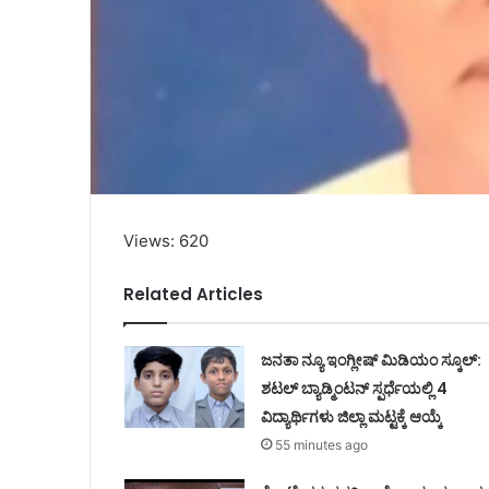
Views: 620
Related Articles
ಜನತಾ ನ್ಯೂ ಇಂಗ್ಲೀಷ್ ಮಿಡಿಯಂ ಸ್ಕೂಲ್:
ಶಟಲ್ ಬ್ಯಾಡ್ಮಿಂಟನ್ ಸ್ಪರ್ಧೆಯಲ್ಲಿ 4
ವಿದ್ಯಾರ್ಥಿಗಳು ಜಿಲ್ಲಾ ಮಟ್ಟಕ್ಕೆ ಆಯ್ಕೆ
55 minutes ago