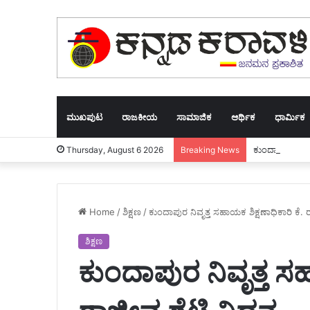
ಮುಖಪುಟ
ರಾಜಕೀಯ
ಸಾಮಾಜಿಕ
ಆರ್ಥಿಕ
ಧಾರ್ಮಿಕ
ಕುಂದಾಪುರ: ಪದವಿ
Thursday, August 6 2026
Breaking News
Home
/
ಶಿಕ್ಷಣ
/
ಕುಂದಾಪುರ ನಿವೃತ್ತ ಸಹಾಯಕ ಶಿಕ್ಷಣಾಧಿಕಾರಿ ಕೆ. 
ಶಿಕ್ಷಣ
ಕುಂದಾಪುರ ನಿವೃತ್ತ ಸಹ