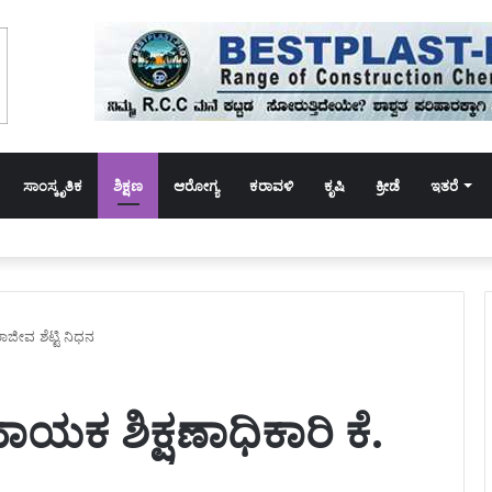
ಸಾಂಸ್ಕೃತಿಕ
ಶಿಕ್ಷಣ
ಆರೋಗ್ಯ
ಕರಾವಳಿ
ಕೃಷಿ
ಕ್ರೀಡೆ
ಇತರೆ
 ಕಾಲೇಜಿನ ವಿದ್ಯಾರ್ಥಿನಿ ಫ್ಯಾನ್‌ಗೆ ಸೀರೆಯಿಂದ ನೇಣು ಬಿಗಿದುಕೊಂಡು ಆತ್ಮಹತ್ಯೆ
ರಾಜೀವ ಶೆಟ್ಟಿ ನಿಧನ
ಾಯಕ ಶಿಕ್ಷಣಾಧಿಕಾರಿ ಕೆ.