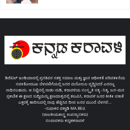
ಡಿಜಿಟಲ್ ಇಂಡಿಯಾದಲ್ಲಿ ಪ್ರಗತಿಪರ ಸಶಕ್ತ ಸಮಾಜ ಮತ್ತು ಜ್ಞಾನ ಆಥಿ೯ಕತೆ ಪರಿವತ೯ನೆಯ
ಸವ೯ತೋಮುಖ ಬೆಳವಣಿಗೆಯಲ್ಲಿ ಜನರ ಮನೋಬಲ ವೃದ್ಧಿಸಿದರೆ ಏನನ್ನೂ
ಸಾಧಿಸಬಹುದು. ಆ ನಿಟ್ಟಿನಲ್ಲಿ ನಾಡು-ನುಡಿ, ಕರಾವಳಿಯ ಸಂಸ್ಕೃತಿ ಸತ್ಯ -ನಿತ್ಯ, ಜನ-ಮನ
ಪ್ರಕಾಶಿತ ಈ ಕ್ಷಣದ ಸುದ್ಧಿಯನ್ನು ಕ್ಷಣಮಾತ್ರದಲ್ಲಿ ತಲುಪಿಸಿ, ಕರಾವಳಿ ಜನರ ಕೀತಿ೯ ಪತಾಕೆ
ಎತ್ತರಕ್ಕೆ ಹಾರಿಸುವಲ್ಲಿ ನಾವು ಹೆಚ್ಚಿಸಿದ ದೀಪ ಜನರ ಮುಂದೆ ಬೆಳಗಲಿ...
-ಸುಧಾಕರ ವಕ್ವಾಡಿ MA.BEd.
(ರಾಜಕೀಯಶಾಸ್ತ್ರ ಉಪನ್ಯಾಸಕರು)
ಸಂಪಾದಕರು ಕನ್ನಡಕರಾವಳಿ