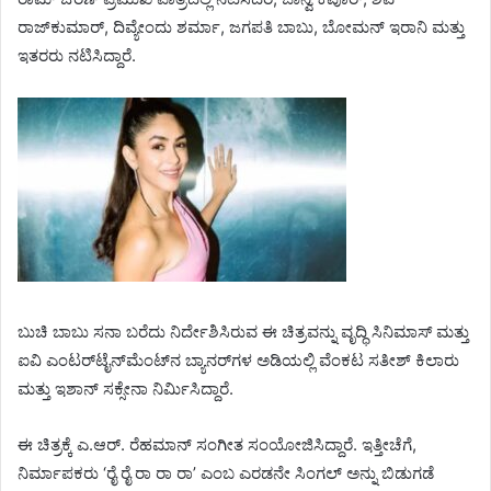
ರಾಜ್‌ಕುಮಾರ್, ದಿವ್ಯೇಂದು ಶರ್ಮಾ, ಜಗಪತಿ ಬಾಬು, ಬೋಮನ್ ಇರಾನಿ ಮತ್ತು
ಇತರರು ನಟಿಸಿದ್ದಾರೆ.
ಬುಚಿ ಬಾಬು ಸನಾ ಬರೆದು ನಿರ್ದೇಶಿಸಿರುವ ಈ ಚಿತ್ರವನ್ನು ವೃದ್ಧಿ ಸಿನಿಮಾಸ್ ಮತ್ತು
ಐವಿ ಎಂಟರ್‌ಟೈನ್‌ಮೆಂಟ್‌ನ ಬ್ಯಾನರ್‌ಗಳ ಅಡಿಯಲ್ಲಿ ವೆಂಕಟ ಸತೀಶ್ ಕಿಲಾರು
ಮತ್ತು ಇಶಾನ್ ಸಕ್ಸೇನಾ ನಿರ್ಮಿಸಿದ್ದಾರೆ.
ಈ ಚಿತ್ರಕ್ಕೆ ಎ.ಆರ್. ರೆಹಮಾನ್ ಸಂಗೀತ ಸಂಯೋಜಿಸಿದ್ದಾರೆ. ಇತ್ತೀಚೆಗೆ,
ನಿರ್ಮಾಪಕರು ‘ರೈ ರೈ ರಾ ರಾ ರಾ’ ಎಂಬ ಎರಡನೇ ಸಿಂಗಲ್ ಅನ್ನು ಬಿಡುಗಡೆ