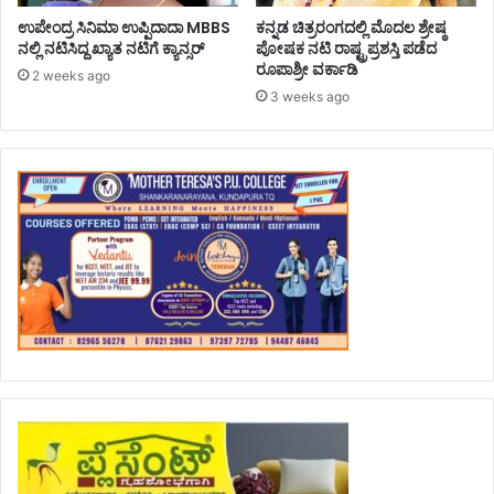
ಉಪೇಂದ್ರ ಸಿನಿಮಾ ಉಪ್ಪಿದಾದಾ MBBS
ಕನ್ನಡ ಚಿತ್ರರಂಗದಲ್ಲಿ ಮೊದಲ ಶ್ರೇಷ್ಠ
ನಲ್ಲಿ ನಟಿಸಿದ್ದ ಖ್ಯಾತ ನಟಿಗೆ ಕ್ಯಾನ್ಸರ್
ಪೋಷಕ ನಟಿ ರಾಷ್ಟ್ರಪ್ರಶಸ್ತಿ ಪಡೆದ
ರೂಪಾಶ್ರೀ ವರ್ಕಾಡಿ
2 weeks ago
3 weeks ago