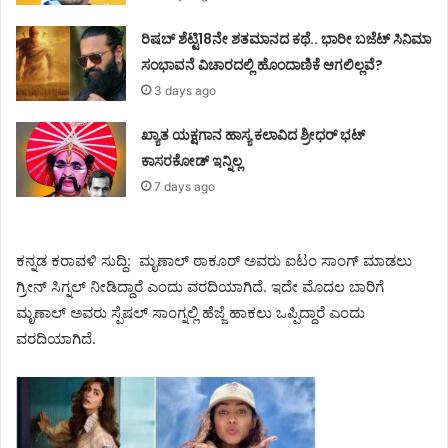
ರಿಷಬ್ ಶೆಟ್ಟಿ18ನೇ ಶತಮಾನದ ಕಥೆ.. ಭಾರೀ ಬಜೆಟ್ ಸಿನಿಮಾ
ಸಂಭಾವನೆ ವಿಚಾರದಲ್ಲಿ ಹೊಂದಾಣಿಕೆ ಆಗಲಿಲ್ಲವೆ?
3 days ago
ಖ್ಯಾತ ಯಕ್ಷಗಾನ ಹಾಸ್ಯ ಕಲಾವಿದ ಶ್ರೀಧರ್ ಭಟ್
ಕಾಸರಕೋಡ್ ಇನ್ನಿಲ್ಲ
7 days ago
ಕನ್ನಡ ಕರಾವಳಿ ಸುದ್ದಿ: ಮೃಣಾಲ್ ಠಾಕೂರ್ ಅವರು ಐಟಂ ಸಾಂಗ್ ಮಾಡಲು
ಗ್ರೀನ್ ಸಿಗ್ನಲ್ ನೀಡಿದ್ದಾರೆ ಎಂದು ವರದಿಯಾಗಿದೆ. ಇದೇ ಮೊದಲ ಬಾರಿಗೆ
ಮೃಣಾಲ್ ಅವರು ಸ್ಪೆಷಲ್ ಸಾಂಗ್ನಲ್ಲಿ ಹೆಜ್ಜೆ ಹಾಕಲು ಒಪ್ಪಿದ್ದಾರೆ ಎಂದು
ವರದಿಯಾಗಿದೆ.