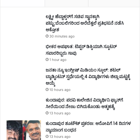
ಲಕ್ಷ್ಮೀ ಹೆಬ್ಬಾಳ್ಕರ್‌ಗೆ ಸಚಿವ ಸ್ಥಾನಕ್ಕಾಗಿ
ಪಟ್ಟು:ಬೆಂಬಲಿಗರಿಂದ ಅರೆಬೆತ್ತಲೆ ಪ್ರತಿಭಟನೆ ನಡೆಸಿ
ಆಕ್ರೋಶ
30 minutes ago
ಭೀಕರ ಅಪಘಾತ: ಟಿಪ್ಪರ್ ಡಿಕ್ಕಿಯಾಗಿ ಸ್ಕೂಟರ್
ಸವಾರರಿಬ್ಬರು ಸಾವು
1 hour ago
ಜನತಾ ನ್ಯೂ ಇಂಗ್ಲೀಷ್ ಮಿಡಿಯಂ ಸ್ಕೂಲ್: ಶಟಲ್
ಬ್ಯಾಡ್ಮಿಂಟನ್ ಸ್ಪರ್ಧೆಯಲ್ಲಿ 4 ವಿದ್ಯಾರ್ಥಿಗಳು ಜಿಲ್ಲಾ ಮಟ್ಟಕ್ಕೆ
ಆಯ್ಕೆ
10 hours ago
ಕುಂದಾಪುರ: ಪದವಿ ಕಾಲೇಜಿನ ವಿದ್ಯಾರ್ಥಿನಿ ಫ್ಯಾನ್‌ಗೆ
ಸೀರೆಯಿಂದ ನೇಣು ಬಿಗಿದುಕೊಂಡು ಆತ್ಮಹತ್ಯೆ
13 hours ago
ಕುಂದಾಪುರ ಶೂಟೌಟ್ ಪ್ರಕರಣ: ಆರೋಪಿಗೆ 14 ದಿನಗಳ
ನ್ಯಾಯಾಂಗ ಬಂಧನ
13 hours ago