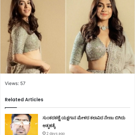
Views: 57
Related Articles
ಸುಂಕದಕಟ್ಟೆ ಯಕ್ಷಗಾನ ಮೇಳದ ಕಲಾವಿದ ನೇಣು ಬಿಗಿದು
ಆತ್ಮಹತ್ಯೆ
2 days ago