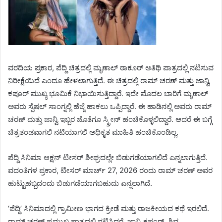
ವರದಿಯ ಪ್ರಕಾರ, ಪೆದ್ದಿ ಚಿತ್ರದಲ್ಲಿ ಮೃಣಾಲ್ ಠಾಕೂರ್ ಅತಿಥಿ ಪಾತ್ರದಲ್ಲಿ ನಟಿಸುವ
ನಿರೀಕ್ಷೆಯಿದೆ ಎಂದೂ ಹೇಳಲಾಗುತ್ತಿದೆ. ಈ ಚಿತ್ರದಲ್ಲಿ ರಾಮ್ ಚರಣ್ ಮತ್ತು ಜಾನ್ವಿ
ಕಪೂರ್ ಮುಖ್ಯ ಭೂಮಿಕೆ ನಿಭಾಯಿಸುತ್ತಿದ್ದಾರೆ. ಇದೇ ಮೊದಲ ಬಾರಿಗೆ ಮೃಣಾಲ್
ಅವರು ಸ್ಪೆಷಲ್ ಸಾಂಗ್ನಲ್ಲಿ ಹೆಜ್ಜೆ ಹಾಕಲು ಒಪ್ಪಿದ್ದಾರೆ. ಈ ಹಾಡಿನಲ್ಲಿ ಅವರು ರಾಮ್
ಚರಣ್ ಮತ್ತು ಜಾನ್ವಿ ಇಬ್ಬರ ಜೊತೆಗೂ ಸ್ಕ್ರೀನ್ ಹಂಚಿಕೊಳ್ಳಲಿದ್ದಾರೆ. ಆದರೆ ಈ ಬಗ್ಗೆ
ಚಿತ್ರತಂಡವಾಗಲಿ ನಟಿಯಾಗಲಿ ಅಧಿಕೃತ ಮಾಹಿತಿ ಹಂಚಿಕೊಂಡಿಲ್ಲ.
ಪೆದ್ದಿ ಸಿನಿಮಾ ಆಕ್ಷನ್ ಟೀಸರ್ ಶೀಘ್ರದಲ್ಲೇ ಬಿಡುಗಡೆಯಾಗಲಿದೆ ಎನ್ನಲಾಗುತ್ತಿದೆ.
ವದಂತಿಗಳ ಪ್ರಕಾರ, ಟೀಸರ್ ಮಾರ್ಚ್ 27, 2026 ರಂದು ರಾಮ್ ಚರಣ್ ಅವರ
ಹುಟ್ಟುಹಬ್ಬದಂದು ಬಿಡುಗಡೆಯಾಗಬಹುದು ಎನ್ನಲಾಗಿದೆ.
‘ಪೆದ್ದಿ’ ಸಿನಿಮಾದಲ್ಲಿ ಗ್ರಾಮೀಣ ಭಾಗದ ಕ್ರೀಡೆ ಮತ್ತು ರಾಜಕೀಯದ ಕಥೆ ಇರಲಿದೆ.
ರಾಮ್ ಚರಣ್ ಪ್ರಮುಖ ಪಾತ್ರದಲ್ಲಿ ನಟಿಸಿದರೆ, ಜಾನ್ವಿ ಕಪೂರ್, ಶಿವ