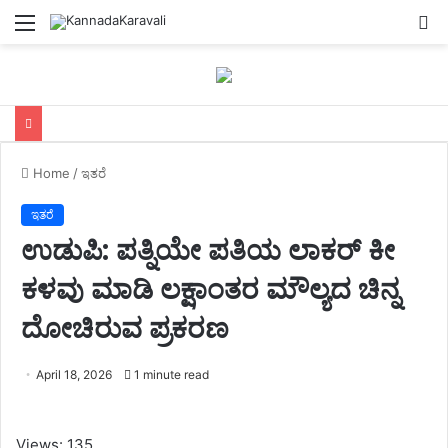
Menu
S
fo
Home
/
ಇತರೆ
ಇತರೆ
ಉಡುಪಿ: ಪತ್ನಿಯೇ ಪತಿಯ ಲಾಕರ್‌ ಕೀ
ಕಳವು ಮಾಡಿ ಲಕ್ಷಾಂತರ ಮೌಲ್ಯದ ಚಿನ್ನ
ದೋಚಿರುವ ಪ್ರಕರಣ
April 18, 2026
1 minute read
Views: 135