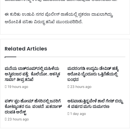
ಈ ಕುರಿತು ಉಡುಪಿ ನಗರ ಪೊಲೀಸ್ ಠಾಣೆಯಲ್ಲಿ ಪ್ರಕರಣ ದಾಖಲಾಗಿದ್ದು,
ಆರೋಪಿತೆ ವನಿತಾ ವಿರುದ್ಧ ತನಿಖೆ ಮುಂದುವರಿದಿದೆ.
Related Articles
ಮನೆಯ ಬಾತ್‌ರೂಮ್‌ನಲ್ಲಿ ಮಹಿಳೆಯ
ಮದರಂಗಡಿ ಉದ್ಯಮಿ ಡೇವಿಡ್ ಹತ್ಯೆ
ಅಸ್ಥಿಪಂಜರ ಪತ್ತೆ: ಕೊಲೆಯೋ..ಆಕಸ್ಮಿಕ
ಆರೋಪಿ ಬೈಂದೂರು ಒತ್ತಿನೆಣೆಯಲ್ಲಿ
ಸಾವಾ? ತೀವ್ರ ತನಿಖೆ
ಬಂಧನ
19 hours ago
23 hours ago
ವರ್ಕ್ ಫ್ರಂ ಹೋಮ್ ಹೆಸರಿನಲ್ಲಿ ಜನರಿಗೆ
ಆಟವಾಡುತ್ತಿದ್ದ ವೇಳೆ ಶಾಲೆ ಗೇಟ್ ಬಿದ್ದು
ಕೋಟ್ಯಾಂತರ ರೂ. ವಂಚನೆ :ಖತರ್ನಾಕ್
4 ವರ್ಷದ ಮಗು ದುರ್ಮರಣ
ದಂಪತಿ ಅರೆಸ್ಟ್
1 day ago
23 hours ago