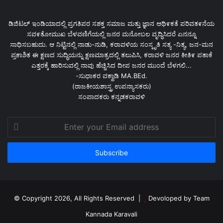
ಡಿಜಿಟಲ್ ಇಂಡಿಯಾದಲ್ಲಿ ಪ್ರಗತಿಪರ ಸಶಕ್ತ ಸಮಾಜ ಮತ್ತು ಜ್ಞಾನ ಆಥಿ೯ಕತೆ ಪರಿವತ೯ನೆಯ
ಸವ೯ತೋಮುಖ ಬೆಳವಣಿಗೆಯಲ್ಲಿ ಜನರ ಮನೋಬಲ ವೃದ್ಧಿಸಿದರೆ ಏನನ್ನೂ
ಸಾಧಿಸಬಹುದು. ಆ ನಿಟ್ಟಿನಲ್ಲಿ ನಾಡು-ನುಡಿ, ಕರಾವಳಿಯ ಸಂಸ್ಕೃತಿ ಸತ್ಯ -ನಿತ್ಯ, ಜನ-ಮನ
ಪ್ರಕಾಶಿತ ಈ ಕ್ಷಣದ ಸುದ್ಧಿಯನ್ನು ಕ್ಷಣಮಾತ್ರದಲ್ಲಿ ತಲುಪಿಸಿ, ಕರಾವಳಿ ಜನರ ಕೀತಿ೯ ಪತಾಕೆ
ಎತ್ತರಕ್ಕೆ ಹಾರಿಸುವಲ್ಲಿ ನಾವು ಹೆಚ್ಚಿಸಿದ ದೀಪ ಜನರ ಮುಂದೆ ಬೆಳಗಲಿ...
-ಸುಧಾಕರ ವಕ್ವಾಡಿ MA.BEd.
(ರಾಜಕೀಯಶಾಸ್ತ್ರ ಉಪನ್ಯಾಸಕರು)
ಸಂಪಾದಕರು ಕನ್ನಡಕರಾವಳಿ
Enter
your
Email
address
© Copyright 2026, All Rights Reserved |
Devoloped by Team
Kannada Karavali