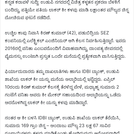
ಕನ್ನಡ ಕರಾವಳಿ ಸುದ್ದಿ: ಉಡುಪಿ ನಗರದಲ್ಲಿ ವಿಚಿತ್ರ ಕಳ್ಳತನ ಪ್ರಕರಣ ಬೆಳಕಿಗೆ
ಬಂದಿದ್ದು, ಪತ್ನಿಯೇ ಪತಿಯ ಲಾಕರ್‌ ಕೀ ಕಳವು ಮಾಡಿ ಲಕ್ಷಾಂತರ ಮೌಲ್ಯದ ಚಿನ್ನ
ದೋಚಿರುವ ಘಟನೆ ನಡೆದಿದೆ.
ಉಚ್ಚಿಲ ಕಾಪು ನಿವಾಸಿ ಕಿರಣ್ ಕುಮಾರ್ (42), ಪಡುಬಿದ್ರಿಯ SEZ
ಕಂಪನಿಯಲ್ಲಿ ಎಲೆಕ್ಟ್ರಿಕಲ್ ಎಂಜಿನಿಯರ್ ಆಗಿ ಕೆಲಸ ನಿರ್ವಹಿಸುತ್ತಿದ್ದಾರೆ. ಇವರು
2016ರಲ್ಲಿ ವನಿತಾ ಎಂಬವರೊಂದಿಗೆ ವಿವಾಹವಾಗಿದ್ದು, ದಾಂಪತ್ಯ ಜೀವನದಲ್ಲಿ
ವೈಮನಸ್ಸು ಉಂಟಾಗಿ ಪ್ರಸ್ತುತ ಒಂದೇ ಮನೆಯಲ್ಲಿ ಪ್ರತ್ಯೇಕವಾಗಿ ವಾಸಿಸುತ್ತಿದ್ದರು.
ಫಿರ್ಯಾದುದಾರರು ತಮ್ಮ ದಾಖಲಾತಿಗಳು ಹಾಗೂ IDBI ಬ್ಯಾಂಕ್‌, ಉಡುಪಿ
ಶಾಖೆಯ ಲಾಕರ್‌ ಕೀ ಯನ್ನು ಮನೆಯ ಅಲ್ಮಾರಿಯಲ್ಲಿ ಇಟ್ಟಿದ್ದರು. ಏಪ್ರಿಲ್
10ರಂದು ಕಿರಣ್ ಕುಮಾರ್ ಕೆಲಸಕ್ಕೆ ತೆರಳಿದ್ದ ವೇಳೆ, ಮಧ್ಯಾಹ್ನ ಸುಮಾರು 2
ಗಂಟೆಗೆ ವನಿತಾ ಅವರು ಕೀ ಮೇಕರ್ ಸಹಾಯದಿಂದ ಅಲ್ಮಾರಿಯನ್ನು ಒಡೆದು
ಅದರೊಳಗಿದ್ದ ಲಾಕರ್‌ ಕೀ ಯನ್ನು ಕಳವು ಮಾಡಿದ್ದಾರೆ.
ನಂತರ ಆ ಕೀ ಬಳಸಿ IDBI ಬ್ಯಾಂಕ್‌, ಉಡುಪಿ ಶಾಖೆಯ ಲಾಕರ್ ತೆರೆಯಿಸಿ,
ಸುಮಾರು 169 ಗ್ರಾಂ ಚಿನ್ನ – ಅಂದಾಜು ಮೌಲ್ಯ 23 ಲಕ್ಷ 67 ಸಾವಿರ
ರೂಪಾಯಿಗಳನ್ನು ಕಳವು ಮಾಡಿಕೊಂಡು ಹೋಗಿರುವುದು ಆರೋಪವಾಗಿದೆ.