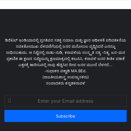
ಡಿಜಿಟಲ್ ಇಂಡಿಯಾದಲ್ಲಿ ಪ್ರಗತಿಪರ ಸಶಕ್ತ ಸಮಾಜ ಮತ್ತು ಜ್ಞಾನ ಆಥಿ೯ಕತೆ ಪರಿವತ೯ನೆಯ
ಸವ೯ತೋಮುಖ ಬೆಳವಣಿಗೆಯಲ್ಲಿ ಜನರ ಮನೋಬಲ ವೃದ್ಧಿಸಿದರೆ ಏನನ್ನೂ
ಸಾಧಿಸಬಹುದು. ಆ ನಿಟ್ಟಿನಲ್ಲಿ ನಾಡು-ನುಡಿ, ಕರಾವಳಿಯ ಸಂಸ್ಕೃತಿ ಸತ್ಯ -ನಿತ್ಯ, ಜನ-ಮನ
ಪ್ರಕಾಶಿತ ಈ ಕ್ಷಣದ ಸುದ್ಧಿಯನ್ನು ಕ್ಷಣಮಾತ್ರದಲ್ಲಿ ತಲುಪಿಸಿ, ಕರಾವಳಿ ಜನರ ಕೀತಿ೯ ಪತಾಕೆ
ಎತ್ತರಕ್ಕೆ ಹಾರಿಸುವಲ್ಲಿ ನಾವು ಹೆಚ್ಚಿಸಿದ ದೀಪ ಜನರ ಮುಂದೆ ಬೆಳಗಲಿ...
-ಸುಧಾಕರ ವಕ್ವಾಡಿ MA.BEd.
(ರಾಜಕೀಯಶಾಸ್ತ್ರ ಉಪನ್ಯಾಸಕರು)
ಸಂಪಾದಕರು ಕನ್ನಡಕರಾವಳಿ
Enter
your
Email
address