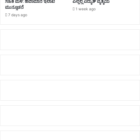
ಸಹಿತ ಮಳೆ: ಹವಾಮಾನ ಇಲಾಖೆ
ಎಲ್ಲೆಲ್ಲಿ ವಿದ್ಯುತ್‌ ವ್ಯತ್ಯಯ
ಮುನ್ಸೂಚನೆ
1 week ago
7 days ago