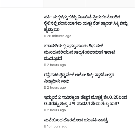
ಪತಿ- ಮಕ್ಕಳನ್ನು ಬಿಟ್ಟು ವಿವಾಹಿತೆ ಪ್ರಿಯಕರನೊಂದಿಗೆ
ರೈಲಿನಲ್ಲಿ ಪರಾರಿಯಾಗಲು ಯತ್ನ! ರೆಡ್ ಹ್ಯಾಂಡ್ ಸಿಕ್ಕಿ ಬಿದ್ದು
ಹೈಡ್ರಾಮಾ!
26 minutes ago
ಕರಾವಳಿಯಲ್ಲಿ ಇನ್ನೂ ಮೂರು ದಿನ ಮಳೆ
ಮುಂದುವರಿಯುವ ಸಾಧ್ಯತೆ:ಹವಾಮಾನ ಇಲಾಖೆ
ಮುನ್ಸೂಚನೆ
2 hours ago
ರಸ್ತೆ ದಾಟುತ್ತಿದ್ದ ವೇಳೆ ಆಟೋ ಡಿಕ್ಕಿ: ಸ್ನಾತಕೋತ್ತರ
ವಿದ್ಯಾರ್ಥಿನಿ ಸಾವು
2 hours ago
ಇನ್ಮುಂದೆ 2 ಸಾವಿರಕ್ಕಿಂತ ಹೆಚ್ಚಿನ ಮೊತ್ತಕ್ಕೆ ಶೇ.0.25ರಿಂದ
0.4ರಷ್ಟು ಶುಲ್ಕ UPI ಪಾವತಿಗೆ ಸೇವಾ ಶುಲ್ಕ ಜಾರಿ?
2 hours ago
ಮನೆಯಿಂದ ಹೊರಹೋದ ಯುವತಿ ನಾಪತ್ತೆ
10 hours ago