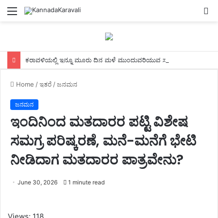
Menu
S
fo
ಕರಾವಳಿಯಲ್ಲಿ ಇನ್ನೂ ಮೂರು ದಿನ ಮಳೆ ಮುಂದುವರಿಯುವ ಸಾಧ್ಯತೆ:ಹವಾಮಾನ ಇಲಾಖೆ ಮುನ್ಸೂಚನೆ
Home
/
ಇತರೆ
/
ಜನಮನ
ಜನಮನ
ಇಂದಿನಿಂದ ಮತದಾರರ ಪಟ್ಟಿ ವಿಶೇಷ
ಸಮಗ್ರ ಪರಿಷ್ಕರಣೆ, ಮನೆ-ಮನೆಗೆ ಭೇಟಿ
ನೀಡಿದಾಗ ಮತದಾರರ ಪಾತ್ರವೇನು?
June 30, 2026
1 minute read
Views: 118