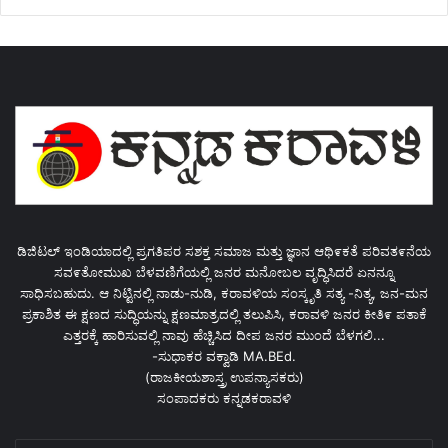
ಡಿಜಿಟಲ್ ಇಂಡಿಯಾದಲ್ಲಿ ಪ್ರಗತಿಪರ ಸಶಕ್ತ ಸಮಾಜ ಮತ್ತು ಜ್ಞಾನ ಆಥಿ೯ಕತೆ ಪರಿವತ೯ನೆಯ
ಸವ೯ತೋಮುಖ ಬೆಳವಣಿಗೆಯಲ್ಲಿ ಜನರ ಮನೋಬಲ ವೃದ್ಧಿಸಿದರೆ ಏನನ್ನೂ
ಸಾಧಿಸಬಹುದು. ಆ ನಿಟ್ಟಿನಲ್ಲಿ ನಾಡು-ನುಡಿ, ಕರಾವಳಿಯ ಸಂಸ್ಕೃತಿ ಸತ್ಯ -ನಿತ್ಯ, ಜನ-ಮನ
ಪ್ರಕಾಶಿತ ಈ ಕ್ಷಣದ ಸುದ್ಧಿಯನ್ನು ಕ್ಷಣಮಾತ್ರದಲ್ಲಿ ತಲುಪಿಸಿ, ಕರಾವಳಿ ಜನರ ಕೀತಿ೯ ಪತಾಕೆ
ಎತ್ತರಕ್ಕೆ ಹಾರಿಸುವಲ್ಲಿ ನಾವು ಹೆಚ್ಚಿಸಿದ ದೀಪ ಜನರ ಮುಂದೆ ಬೆಳಗಲಿ...
-ಸುಧಾಕರ ವಕ್ವಾಡಿ MA.BEd.
(ರಾಜಕೀಯಶಾಸ್ತ್ರ ಉಪನ್ಯಾಸಕರು)
ಸಂಪಾದಕರು ಕನ್ನಡಕರಾವಳಿ
Enter