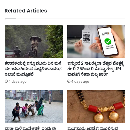
Related Articles
ಕರಾವಳಿಯಲ್ಲಿ ಇನ್ನೂ ಮೂರು ದಿನ ಮಳೆ
ಇನ್ಮುಂದೆ 2 ಸಾವಿರಕ್ಕಿಂತ ಹೆಚ್ಚಿನ ಮೊತ್ತಕ್ಕೆ
ಮುಂದುವರಿಯುವ ಸಾಧ್ಯತೆ:ಹವಾಮಾನ
ಶೇ.0.25ರಿಂದ 0.4ರಷ್ಟು ಶುಲ್ಕ UPI
ಇಲಾಖೆ ಮುನ್ಸೂಚನೆ
ಪಾವತಿಗೆ ಸೇವಾ ಶುಲ್ಕ ಜಾರಿ?
4 days ago
4 days ago
ಭಾರೀ ಮಳೆ ಮುನ್ನೆಚ್ಚರಿಕೆ: ಇಂದು ಈ
ಮಂಗಳೂರು:ಆಸ್ಪತ್ರೆಗೆ ದಾಖಲಿಸುವ