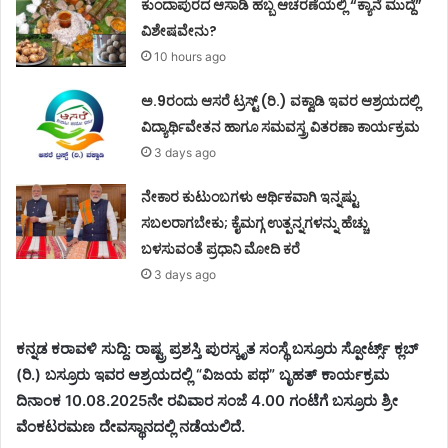
ಕುಂದಾಪುರದ ಆಸಾಡಿ ಹಬ್ಬ ಆಚರಣೆಯಲ್ಲಿ “ಕ್ಯಾನೆ ಮುದ್ದೆ”
ವಿಶೇಷವೇನು?
10 hours ago
ಅ.9ರಂದು ಆಸರೆ ಟ್ರಸ್ಟ್ (ರಿ.) ವಕ್ವಾಡಿ ಇವರ ಆಶ್ರಯದಲ್ಲಿ
ವಿದ್ಯಾರ್ಥಿವೇತನ ಹಾಗೂ ಸಮವಸ್ತ್ರ ವಿತರಣಾ ಕಾರ್ಯಕ್ರಮ
3 days ago
ನೇಕಾರ ಕುಟುಂಬಗಳು ಆರ್ಥಿಕವಾಗಿ ಇನ್ನಷ್ಟು
ಸಬಲರಾಗಬೇಕು; ಕೈಮಗ್ಗ ಉತ್ಪನ್ನಗಳನ್ನು ಹೆಚ್ಚು
ಬಳಸುವಂತೆ ಪ್ರಧಾನಿ ಮೋದಿ ಕರೆ
3 days ago
ಕನ್ನಡ ಕರಾವಳಿ ಸುದ್ದಿ: ರಾಷ್ಟ್ರ ಪ್ರಶಸ್ತಿ ಪುರಸ್ಕೃತ ಸಂಸ್ಥೆ ಬಸ್ರೂರು ಸ್ಪೋರ್ಟ್ಸ್ ಕ್ಲಬ್
(ರಿ.) ಬಸ್ರೂರು ಇವರ ಆಶ್ರಯದಲ್ಲಿ “ವಿಜಯ ಪಥ” ಬೃಹತ್ ಕಾರ್ಯಕ್ರಮ
ದಿನಾಂಕ 10.08.2025ನೇ ರವಿವಾರ ಸಂಜೆ 4.00 ಗಂಟೆಗೆ ಬಸ್ರೂರು ಶ್ರೀ
ವೆಂಕಟರಮಣ ದೇವಸ್ಥಾನದಲ್ಲಿ ನಡೆಯಲಿದೆ.