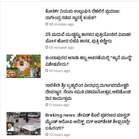
ಕೋರ್ಟ್ ನಿಯಮ ಉಲ್ಲಂಘಿಸಿ ದೆಹಲಿಗೆ ಪ್ರಯಾಣ:
ನಾಗೇಂದ್ರ ಸಚಿವ ಸ್ಥಾನಕ್ಕೆ ಕಂಟಕ?
36 minutes ago
25 ಮದುವೆ ಮುಚ್ಚಿಟ್ಟು ಶಾಸಕನ ಪುತ್ರಿಯೊಂದಿಗೆ ವಿವಾಹ!
ಮೋಸ ಹೋದ ಬಿಜೆಪಿ ಶಾಸಕ, ಪುತ್ರಿ ಕಣ್ಣೀರು
55 minutes ago
ಕುಂದಾಪುರದ ಆಸಾಡಿ ಹಬ್ಬ ಆಚರಣೆಯಲ್ಲಿ “ಕ್ಯಾನೆ ಮುದ್ದೆ”
ವಿಶೇಷವೇನು?
10 hours ago
ಸಾಲಿಕೇರಿ ಶ್ರೀ ಬ್ರಹ್ಮಲಿಂಗ ವೀರಭದ್ರ ದುರ್ಗಾಪರಮೇಶ್ವರಿ
ದೇವಸ್ಥಾನ: ಸೇವಾ ಸಮಿತಿ ದಶಮಾನೋತ್ಸವ,ಆಟಿಡೊಂಜಿ
ದಿನ ಕಾರ್ಯಕ್ರಮ
11 hours ago
Breking news: ಡೇವಿಡ್ ಕೊಲೆ ಪ್ರಕರಣದ ಮಾಸ್ಟರ್
ಮೈಂಡ್ ಆರೋಪಿ ಅರೆಸ್ಟ್: ಬಿಗ್ ಅಪ್‌ಡೇಟ್ ಶೀಘ್ರದಲ್ಲೇ
ಬಹಿರಂಗ!?
13 hours ago