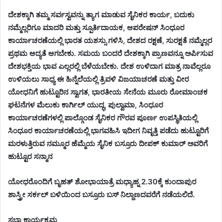
ದೇಶಕ್ಕಾಗಿ ತಮ್ಮ ಸರ್ವಸ್ವವನ್ನು ತ್ಯಾಗ ಮಾಡುವ ಸೈನಿಕರ ಕಾರ್ಯ, ಬದುಕು
ನಮ್ಮೆಲ್ಲರಿಗೂ ಮಾದರಿ ಮತ್ತು ಸ್ಪೂರ್ತಿದಾಯಕ, ಆಪರೇಷನ್ ಸಿಂಧೂರ
ಕಾರ್ಯಾಚರಣೆಯಲ್ಲಿ ಭಾರತ ಯಶಸ್ಸು ಗಳಿಸಿ, ದೇಶದ ರಕ್ಷಣೆ, ಸುರಕ್ಷತೆ ನಮ್ಮೆಲ್ಲರ
ಪ್ರಥಮ ಆದ್ಯತೆ ಆಗಬೇಕು. ಸಮಯ ಬಂದರೆ ದೇಶಕ್ಕಾಗಿ ಪ್ರಾಣವನ್ನೂ ಅರ್ಪಿಸುವ
ದೇಶಭಕ್ತಿಯ ಭಾವ ಎಲ್ಲರಲ್ಲಿ ಬೆಳೆಯಬೇಕು. ದೇಶ ಉಳಿದಾಗ ಮಾತ್ರ ನಾವೆಲ್ಲರೂ
ಉಳಿಯಲು ಸಾಧ್ಯ ಈ ಹಿನ್ನೆಲೆಯಲ್ಲಿ ತ್ರಿವಳಿ ವಿಜಯಾಚರಣೆ ಮತ್ತು ವೀರ
ಯೋಧನಿಗೆ ಹುಟ್ಟೂರಿನ ಸ್ವಾಗತ, ಭಾರತೀಯ ಸೇನೆಯ ಮೂರು ರೋಮಾಂಚಕ
ಘಟನೆಗಳ ಮೆಲುಕು ಕಾರ್ಗಿಲ್ ಯುದ್ಧ, ಪುಲ್ವಾಮಾ, ಸಿಂಧೂರ
ಕಾರ್ಯಾಚರಣೆಗಳಲ್ಲಿ ಪಾಲ್ಗೊಂಡ ಸೈನಿಕರ ಗೌರವ ಪೂರ್ಣ ಉಪಸ್ಥಿತಿಯಲ್ಲಿ
ಸಿಂಧೂರ ಕಾರ್ಯಾಚರಣೆಯಲ್ಲಿ ಭಾಗವಹಿಸಿ ಇದೀಗ ನಿವೃತ್ತಿ ಪಡೆದು ಹುಟ್ಟೂರಿಗೆ
ಮರಳುತ್ತಿರುವ ನಮ್ಮೂರ ಹೆಮ್ಮೆಯ ಸೈನಿಕ ಬಸ್ರೂರು ದೀಪಕ್ ಕುಮಾರ್ ಅವರಿಗೆ
ಹುಟ್ಟೂರ ಸನ್ಮಾನ
ಯೋಧರೊಂದಿಗೆ ಬೃಹತ್ ಶೋಭಾಯಾತ್ರೆ ಮಧ್ಯಾಹ್ನ 2.30ಕ್ಕೆ ಕುಂದಾಪುರ
ಶಾಸ್ತ್ರೀ ಸರ್ಕಲ್ ಬಳಿಯಿಂದ ಬಸ್ರೂರು ಬಸ್ ನಿಲ್ದಾಣದವರೆಗೆ ನಡೆಯಲಿದೆ.
ಸಭಾ ಕಾರ್ಯಕ್ರಮ