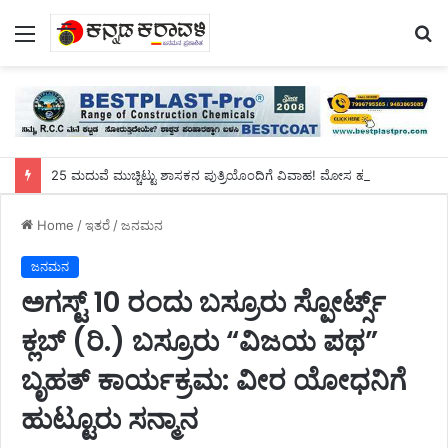
Menu
S
fo
25 ಮದುವೆ ಮುಚ್ಚಿಟ್ಟು ಶಾಸಕನ ಪುತ್ರಿಯೊಂದಿಗೆ ವಿವಾಹ! ಮೋಸ ಹೋದ ಬಿಜೆಪಿ ಶಾಸಕ, ಪುತ್ರಿ ಕಣ್ಣೀರು
Home
/
ಇತರೆ
/
ಜನಮನ
ಜನಮನ
ಅಗಸ್ಟ್ 10 ರಂದು ಬಸ್ರೂರು ಸ್ಪೋರ್ಟ್ಸ್
ಕ್ಲಬ್ (ರಿ.) ಬಸ್ರೂರು “ವಿಜಯ ಪಥ”
ಬೃಹತ್ ಕಾರ್ಯಕ್ರಮ: ವೀರ ಯೋಧನಿಗೆ
ಹುಟ್ಟೂರು ಸನ್ಮಾನ