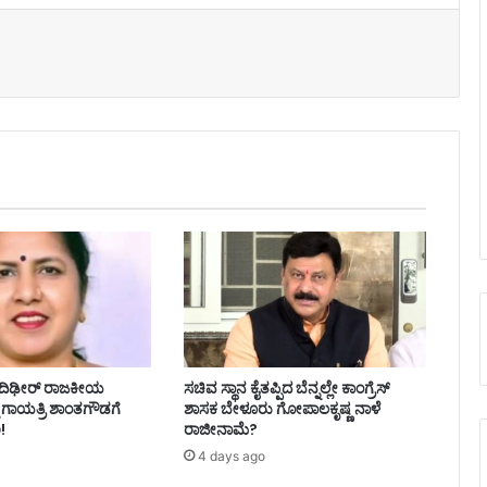
 ದಿಢೀರ್ ರಾಜಕೀಯ
ಸಚಿವ ಸ್ಥಾನ ಕೈತಪ್ಪಿದ ಬೆನ್ನಲ್ಲೇ ಕಾಂಗ್ರೆಸ್‌
 ಗಾಯತ್ರಿ ಶಾಂತಗೌಡಗೆ
ಶಾಸಕ ಬೇಳೂರು ಗೋಪಾಲಕೃಷ್ಣ ನಾಳೆ
ಿ!
ರಾಜೀನಾಮೆ?
4 days ago