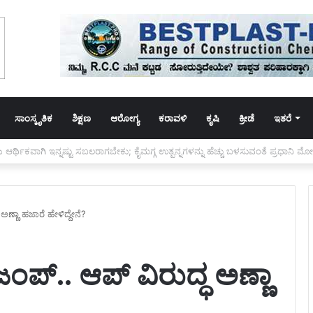
ಸಾಂಸ್ಕೃತಿಕ
ಶಿಕ್ಷಣ
ಆರೋಗ್ಯ
ಕರಾವಳಿ
ಕೃಷಿ
ಕ್ರೀಡೆ
ಇತರೆ
ಗೆ ಸಚಿವ ಸ್ಥಾನಕ್ಕಾಗಿ ಪಟ್ಟು:ಬೆಂಬಲಿಗರಿಂದ ಅರೆಬೆತ್ತಲೆ ಪ್ರತಿಭಟನೆ ನಡೆಸಿ ಆಕ್ರೋಶ
ಅಣ್ಣಾ ಹಜಾರೆ ಹೇಳಿದ್ದೇನೆ?
ಂಪ್.. ಆಪ್ ವಿರುದ್ಧ ಅಣ್ಣಾ