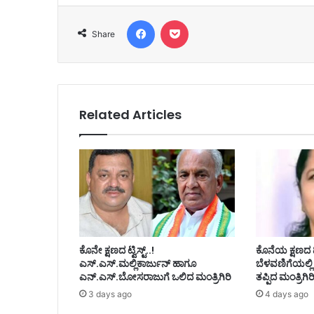
Facebook
Pocket
Share
Related Articles
ಕೊನೇ ಕ್ಷಣದ ಟ್ವಿಸ್ಟ್..!
ಕೊನೆಯ ಕ್ಷಣದ
ಎಸ್.ಎಸ್.ಮಲ್ಲಿಕಾರ್ಜುನ್ ಹಾಗೂ
ಬೆಳವಣಿಗೆಯಲ್ಲಿ
ಎನ್.ಎಸ್.ಬೋಸರಾಜುಗೆ ಒಲಿದ ಮಂತ್ರಿಗಿರಿ
ತಪ್ಪಿದ ಮಂತ್ರಿಗಿರ
3 days ago
4 days ago