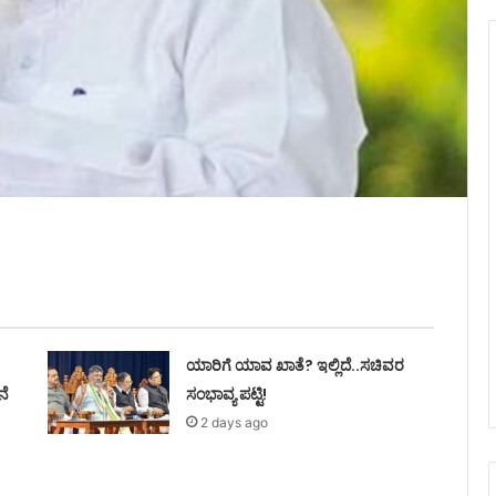
ಯಾರಿಗೆ ಯಾವ ಖಾತೆ? ಇಲ್ಲಿದೆ..ಸಚಿವರ
ನೆ
ಸಂಭಾವ್ಯ ಪಟ್ಟಿ!
2 days ago