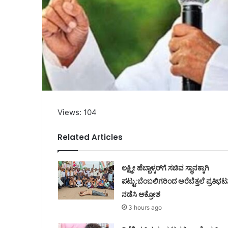
Views: 104
Related Articles
ಲಕ್ಷ್ಮೀ ಹೆಬ್ಬಾಳ್ಕರ್‌ಗೆ ಸಚಿವ ಸ್ಥಾನಕ್ಕಾಗಿ
ಪಟ್ಟು:ಬೆಂಬಲಿಗರಿಂದ ಅರೆಬೆತ್ತಲೆ ಪ್ರತಿಭಟ
ನಡೆಸಿ ಆಕ್ರೋಶ
3 hours ago