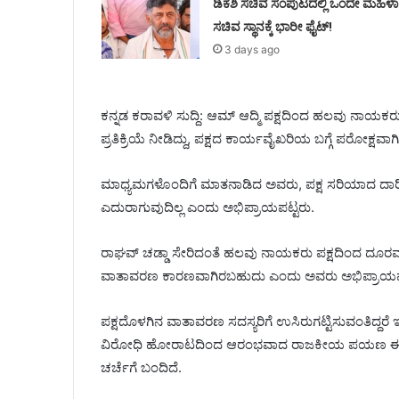
ಡಿಕೆಶಿ ಸಚಿವ ಸಂಪುಟದಲ್ಲಿ ಒಂದೇ ಮಹಿಳಾ
ಸಚಿವ ಸ್ಥಾನಕ್ಕೆ ಭಾರೀ ಫೈಟ್!
3 days ago
ಕನ್ನಡ ಕರಾವಳಿ ಸುದ್ದಿ: ಆಮ್ ಆದ್ಮಿ ಪಕ್ಷದಿಂದ ಹಲವು ನಾ
ಪ್ರತಿಕ್ರಿಯೆ ನೀಡಿದ್ದು, ಪಕ್ಷದ ಕಾರ್ಯವೈಖರಿಯ ಬಗ್ಗೆ ಪರೋಕ್ಷವಾಗ
ಮಾಧ್ಯಮಗಳೊಂದಿಗೆ ಮಾತನಾಡಿದ ಅವರು, ಪಕ್ಷ ಸರಿಯಾದ ದಾರಿಯಲ್ಲ
ಎದುರಾಗುವುದಿಲ್ಲ ಎಂದು ಅಭಿಪ್ರಾಯಪಟ್ಟರು.
ರಾಘವ್ ಚಡ್ಡಾ ಸೇರಿದಂತೆ ಹಲವು ನಾಯಕರು ಪಕ್ಷದಿಂದ ದೂರವಾ
ವಾತಾವರಣ ಕಾರಣವಾಗಿರಬಹುದು ಎಂದು ಅವರು ಅಭಿಪ್ರಾಯಪಟ್ಟಿ
ಪಕ್ಷದೊಳಗಿನ ವಾತಾವರಣ ಸದಸ್ಯರಿಗೆ ಉಸಿರುಗಟ್ಟಿಸುವಂತಿದ್ದರ
ವಿರೋಧಿ ಹೋರಾಟದಿಂದ ಆರಂಭವಾದ ರಾಜಕೀಯ ಪಯಣ ಈಗ ಯಾವ ದಿ
ಚರ್ಚೆಗೆ ಬಂದಿದೆ.