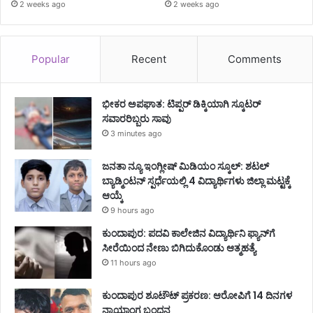
2 weeks ago
2 weeks ago
Popular
Recent
Comments
ಭೀಕರ ಅಪಘಾತ: ಟಿಪ್ಪರ್ ಡಿಕ್ಕಿಯಾಗಿ ಸ್ಕೂಟರ್
ಸವಾರರಿಬ್ಬರು ಸಾವು
3 minutes ago
ಜನತಾ ನ್ಯೂ ಇಂಗ್ಲೀಷ್ ಮಿಡಿಯಂ ಸ್ಕೂಲ್: ಶಟಲ್
ಬ್ಯಾಡ್ಮಿಂಟನ್ ಸ್ಪರ್ಧೆಯಲ್ಲಿ 4 ವಿದ್ಯಾರ್ಥಿಗಳು ಜಿಲ್ಲಾ ಮಟ್ಟಕ್ಕೆ
ಆಯ್ಕೆ
9 hours ago
ಕುಂದಾಪುರ: ಪದವಿ ಕಾಲೇಜಿನ ವಿದ್ಯಾರ್ಥಿನಿ ಫ್ಯಾನ್‌ಗೆ
ಸೀರೆಯಿಂದ ನೇಣು ಬಿಗಿದುಕೊಂಡು ಆತ್ಮಹತ್ಯೆ
11 hours ago
ಕುಂದಾಪುರ ಶೂಟೌಟ್ ಪ್ರಕರಣ: ಆರೋಪಿಗೆ 14 ದಿನಗಳ
ನ್ಯಾಯಾಂಗ ಬಂಧನ