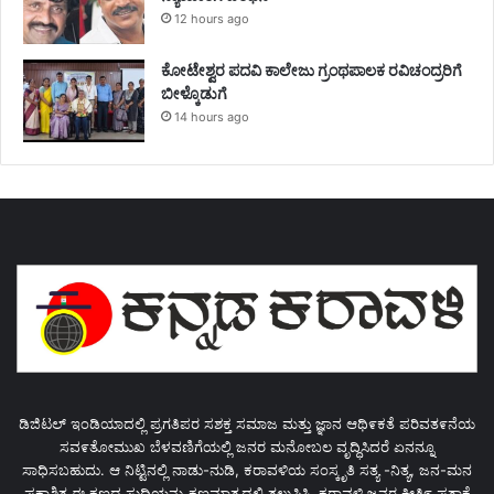
12 hours ago
ಕೋಟೇಶ್ವರ ಪದವಿ ಕಾಲೇಜು ಗ್ರಂಥಪಾಲಕ ರವಿಚಂದ್ರರಿಗೆ
ಬೀಳ್ಕೊಡುಗೆ
14 hours ago
ಡಿಜಿಟಲ್ ಇಂಡಿಯಾದಲ್ಲಿ ಪ್ರಗತಿಪರ ಸಶಕ್ತ ಸಮಾಜ ಮತ್ತು ಜ್ಞಾನ ಆಥಿ೯ಕತೆ ಪರಿವತ೯ನೆಯ
ಸವ೯ತೋಮುಖ ಬೆಳವಣಿಗೆಯಲ್ಲಿ ಜನರ ಮನೋಬಲ ವೃದ್ಧಿಸಿದರೆ ಏನನ್ನೂ
ಸಾಧಿಸಬಹುದು. ಆ ನಿಟ್ಟಿನಲ್ಲಿ ನಾಡು-ನುಡಿ, ಕರಾವಳಿಯ ಸಂಸ್ಕೃತಿ ಸತ್ಯ -ನಿತ್ಯ, ಜನ-ಮನ
ಪ್ರಕಾಶಿತ ಈ ಕ್ಷಣದ ಸುದ್ಧಿಯನ್ನು ಕ್ಷಣಮಾತ್ರದಲ್ಲಿ ತಲುಪಿಸಿ, ಕರಾವಳಿ ಜನರ ಕೀತಿ೯ ಪತಾಕೆ