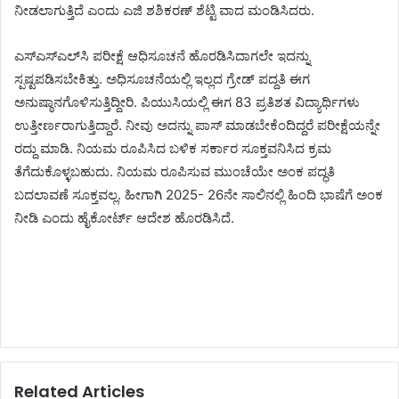
ನೀಡಲಾಗುತ್ತಿದೆ ಎಂದು ಎಜಿ ಶಶಿಕರಣ್ ಶೆಟ್ಟಿ ವಾದ ಮಂಡಿಸಿದರು.
ಎಸ್ಎಸ್ಎಲ್‌ಸಿ ಪರೀಕ್ಷೆ ಆಧಿಸೂಚನೆ ಹೊರಡಿಸಿದಾಗಲೇ ಇದನ್ನು
ಸ್ಪಷ್ಟಪಡಿಸಬೇಕಿತ್ತು. ಅಧಿಸೂಚನೆಯಲ್ಲಿ ಇಲ್ಲದ ಗ್ರೇಡ್ ಪದ್ದತಿ ಈಗ
ಅನುಷ್ಠಾನಗೊಳಿಸುತ್ತಿದ್ದೀರಿ. ಪಿಯುಸಿಯಲ್ಲಿ ಈಗ 83 ಪ್ರತಿಶತ ವಿದ್ಯಾರ್ಥಿಗಳು
ಉತ್ತೀರ್ಣರಾಗುತ್ತಿದ್ದಾರೆ. ನೀವು ಅದನ್ನು ಪಾಸ್ ಮಾಡಬೇಕೆಂದಿದ್ದರೆ ಪರೀಕ್ಷೆಯನ್ನೇ
ರದ್ದು ಮಾಡಿ. ನಿಯಮ ರೂಪಿಸಿದ ಬಳಿಕ ಸರ್ಕಾರ ಸೂಕ್ತವನಿಸಿದ ಕ್ರಮ
ತೆಗೆದುಕೊಳ್ಳಬಹುದು. ನಿಯಮ ರೂಪಿಸುವ ಮುಂಚೆಯೇ ಅಂಕ ಪದ್ಧತಿ
ಬದಲಾವಣೆ ಸೂಕ್ತವಲ್ಲ. ಹೀಗಾಗಿ 2025- 26ನೇ ಸಾಲಿನಲ್ಲಿ ಹಿಂದಿ ಭಾಷೆಗೆ ಅಂಕ
ನೀಡಿ ಎಂದು ಹೈಕೋರ್ಟ್ ಆದೇಶ ಹೊರಡಿಸಿದೆ.
Related Articles