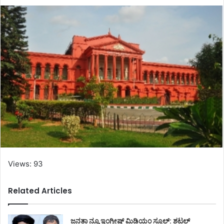
Views: 93
Related Articles
ಜನತಾ ನ್ಯೂ ಇಂಗ್ಲೀಷ್ ಮಿಡಿಯಂ ಸ್ಕೂಲ್: ಶಟಲ್