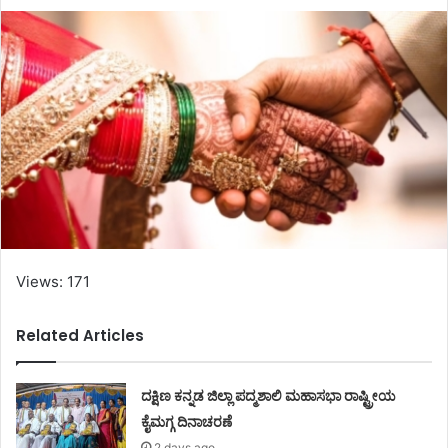
Views: 171
Related Articles
ದಕ್ಷಿಣ ಕನ್ನಡ ಜಿಲ್ಲಾ ಪದ್ಮಶಾಲಿ ಮಹಾಸಭಾ ರಾಷ್ಟ್ರೀಯ
ಕೈಮಗ್ಗ ದಿನಾಚರಣೆ
2 days ago