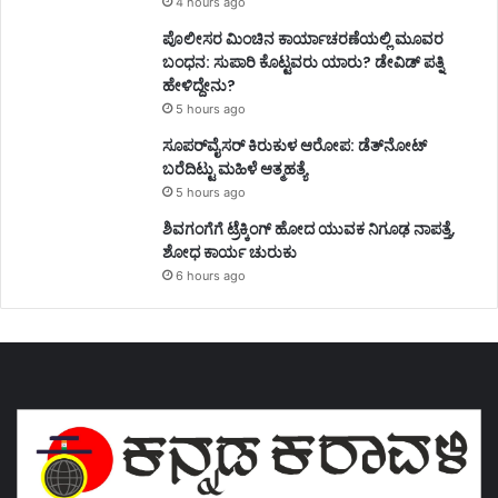
4 hours ago
ಪೊಲೀಸರ ಮಿಂಚಿನ ಕಾರ್ಯಾಚರಣೆಯಲ್ಲಿ ಮೂವರ
ಬಂಧನ: ಸುಪಾರಿ ಕೊಟ್ಟವರು ಯಾರು? ಡೇವಿಡ್ ಪತ್ನಿ
ಹೇಳಿದ್ದೇನು?
5 hours ago
ಸೂಪರ್‌ವೈಸರ್‌ ಕಿರುಕುಳ ಆರೋಪ: ಡೆತ್‌ನೋಟ್‌
ಬರೆದಿಟ್ಟು ಮಹಿಳೆ ಆತ್ಮಹತ್ಯೆ
5 hours ago
ಶಿವಗಂಗೆಗೆ ಟ್ರೆಕ್ಕಿಂಗ್‌ ಹೋದ ಯುವಕ ನಿಗೂಢ ನಾಪತ್ತೆ,
ಶೋಧ ಕಾರ್ಯ ಚುರುಕು
6 hours ago