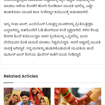
ಮಾಡಲು ಆಕೆಯ ಕೋಣೆಗೆ ಹೋಗಿ ನೋಡಿದಾಗ ಯುವತಿ ಇರಲಿಲ್ಲ. ಎಷ್ಟೇ
ಹುಡುಕಿದರೂ ಯುವತಿ ಕಾಣ ಸಿಗದಿದ್ದಾಗ ಕುಟುಂಬಕ್ಕೆ ಆಘಾತವಾಗಿದೆ.
ಇನ್ನು ಸೀಫಾ ಖಾನ್, ಎಂಬಿಬಿಎಸ್ ಓದುತ್ತಿದ್ದ ಯುವಕನನ್ನು ಪ್ರೀತಿಸುತ್ತಿದ್ದಳು
ಎನ್ನಲಾಗಿದ್ದು, ಆತನೊಂದಿಗೆ ಓಡಿ ಹೋಗಿರುವ ಶಂಕೆ ವ್ಯಕ್ತವಾಗಿದೆ. ಕಳೆದ ಕೆಲವು
ದಿನಗಳ ಹಿಂದೆ ಕುಟುಂಬಸ್ಥರು ಅವರ ಪ್ರೀತಿಯನ್ನು ಒಪ್ಪಿರಲಿಲ್ಲ. ಇಂದು
ಬೇರೆಯವರ ಜೊತೆ ಮದುವೆ ಮಾಡಲು ನಿಶ್ಚಯಿಸಿದ್ದರು. ಆದರೆ ಅಷ್ಟರಲ್ಲಿ ಯುವತಿ
ನಾಪತ್ತೆ ಆಗಿದ್ದಾಳೆ. ಸದ್ಯ ಮಗಳನ್ನು ಹುಡುಕಿಕೊಡುವಂತೆ ಯುವತಿಯ ತಂದೆ
ಝಹೀ‌ರ್ ಖಾನ್ ಶಿರಸಿಯ ಪೊಲೀಸ್ ಠಾಣೆಗೆ ದೂರು ನೀಡಿದ್ದಾರೆ.
Related Articles