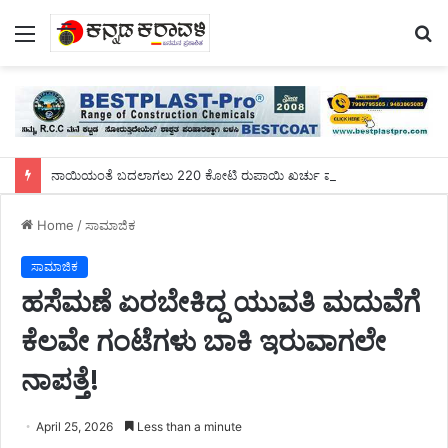
Menu
S
fo
ನಾಯಿಯಂತೆ ಬದಲಾಗಲು 220 ಕೋಟಿ ರುಪಾಯಿ ಖರ್ಚು ಮಾಡಿದ ಯುವಕ!
Home
/
ಸಾಮಾಜಿಕ
ಸಾಮಾಜಿಕ
ಹಸೆಮಣೆ ಏರಬೇಕಿದ್ದ ಯುವತಿ ಮದುವೆಗೆ
ಕೆಲವೇ ಗಂಟೆಗಳು ಬಾಕಿ ಇರುವಾಗಲೇ
ನಾಪತ್ತೆ!
April 25, 2026
Less than a minute