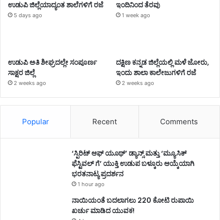
ಉಡುಪಿ ಜಿಲ್ಲೆಯಾದ್ಯಂತ ಶಾಲೆಗಳಿಗೆ ರಜೆ
ಇಂದಿನಿಂದ ತೆರವು
5 days ago
1 week ago
ಉಡುಪಿ ಅತಿ ಶೀಘ್ರದಲ್ಲೇ ಸಂಪೂರ್ಣ
ದಕ್ಷಿಣ ಕನ್ನಡ ಜಿಲ್ಲೆಯಲ್ಲಿ ಮಳೆ ಜೋರು,
ಸಾಕ್ಷರ ಜಿಲ್ಲೆ
ಇಂದು ಶಾಲಾ ಕಾಲೇಜುಗಳಿಗೆ ರಜೆ
2 weeks ago
2 weeks ago
Popular
Recent
Comments
‘ಸ್ಪಿರಿಟ್ ಆಫ್ ಯೂಥ್’ ಡ್ಯಾನ್ಸ್ ಮತ್ತು ‘ಮ್ಯೂಸಿಕ್
ಫೆಸ್ಟಿವಲ್ ಗೆ’ ಯುಕ್ತಿ ಉಡುಪ ಬಳ್ಕೂರು ಆಯ್ಕೆಯಾಗಿ
ಭರತನಾಟ್ಯ ಪ್ರದರ್ಶನ
1 hour ago
ನಾಯಿಯಂತೆ ಬದಲಾಗಲು 220 ಕೋಟಿ ರುಪಾಯಿ
ಖರ್ಚು ಮಾಡಿದ ಯುವಕ!