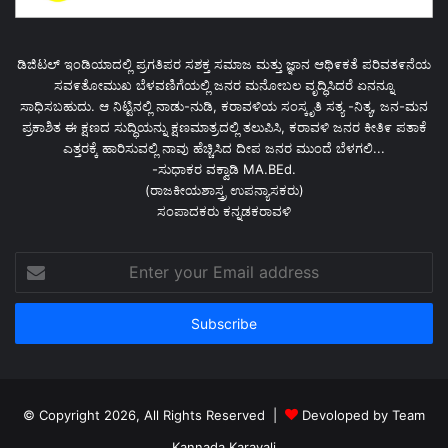
ಡಿಜಿಟಲ್ ಇಂಡಿಯಾದಲ್ಲಿ ಪ್ರಗತಿಪರ ಸಶಕ್ತ ಸಮಾಜ ಮತ್ತು ಜ್ಞಾನ ಆಥಿ೯ಕತೆ ಪರಿವತ೯ನೆಯ
ಸವ೯ತೋಮುಖ ಬೆಳವಣಿಗೆಯಲ್ಲಿ ಜನರ ಮನೋಬಲ ವೃದ್ಧಿಸಿದರೆ ಏನನ್ನೂ
ಸಾಧಿಸಬಹುದು. ಆ ನಿಟ್ಟಿನಲ್ಲಿ ನಾಡು-ನುಡಿ, ಕರಾವಳಿಯ ಸಂಸ್ಕೃತಿ ಸತ್ಯ -ನಿತ್ಯ, ಜನ-ಮನ
ಪ್ರಕಾಶಿತ ಈ ಕ್ಷಣದ ಸುದ್ಧಿಯನ್ನು ಕ್ಷಣಮಾತ್ರದಲ್ಲಿ ತಲುಪಿಸಿ, ಕರಾವಳಿ ಜನರ ಕೀತಿ೯ ಪತಾಕೆ
ಎತ್ತರಕ್ಕೆ ಹಾರಿಸುವಲ್ಲಿ ನಾವು ಹೆಚ್ಚಿಸಿದ ದೀಪ ಜನರ ಮುಂದೆ ಬೆಳಗಲಿ...
-ಸುಧಾಕರ ವಕ್ವಾಡಿ MA.BEd.
(ರಾಜಕೀಯಶಾಸ್ತ್ರ ಉಪನ್ಯಾಸಕರು)
ಸಂಪಾದಕರು ಕನ್ನಡಕರಾವಳಿ
Enter
your
Email
address
© Copyright 2026, All Rights Reserved |
Devoloped by Team
Kannada Karavali