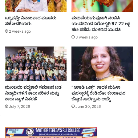
ಒಬ್ಬನನ್ನೇ ವಿವಾಹವಾದ ಮೂವರು
ಮದುವೆಯಾಗುವುದಾಗಿ ನಂಬಿಸಿ
ಸಹೋದರಿಯರು!
ಯುವಕನಿಂದ ಬರೋಬ್ಬರಿ ₹87.22 ಲಕ್ಷ
ಹಣ ಪಡೆದು ವಂಚಿಸಿದ ಯುವತಿ
2 weeks ago
3 weeks ago
ಮುಂಬಯಿ ಪದ್ಮಶಾಲಿ ಸಮಾಜದ ಬಡ
“ಆಸಾಡಿ ಒಡ್ರ್” ಸಾಧಕ ಮಹಿಳಾ
ವಿದ್ಯಾರ್ಥಿಗಳಿಗೆ ಶಾಲಾ ಪರಿಕರ ಮತ್ತು
ಪುರಸ್ಕಾರಕ್ಕೆ ರೇಡಿಯೋ ಕುಂದಾಪುರ
ಶಾಲಾ ಬ್ಯಾಗ್‌ ವಿತರಣೆ
ಜ್ಯೋತಿ ಸಾಲಿಗ್ರಾಮ ಆಯ್ಕೆ
July 7, 2026
June 30, 2026