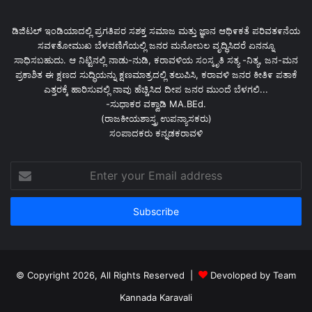
ಡಿಜಿಟಲ್ ಇಂಡಿಯಾದಲ್ಲಿ ಪ್ರಗತಿಪರ ಸಶಕ್ತ ಸಮಾಜ ಮತ್ತು ಜ್ಞಾನ ಆಥಿ೯ಕತೆ ಪರಿವತ೯ನೆಯ
ಸವ೯ತೋಮುಖ ಬೆಳವಣಿಗೆಯಲ್ಲಿ ಜನರ ಮನೋಬಲ ವೃದ್ಧಿಸಿದರೆ ಏನನ್ನೂ
ಸಾಧಿಸಬಹುದು. ಆ ನಿಟ್ಟಿನಲ್ಲಿ ನಾಡು-ನುಡಿ, ಕರಾವಳಿಯ ಸಂಸ್ಕೃತಿ ಸತ್ಯ -ನಿತ್ಯ, ಜನ-ಮನ
ಪ್ರಕಾಶಿತ ಈ ಕ್ಷಣದ ಸುದ್ಧಿಯನ್ನು ಕ್ಷಣಮಾತ್ರದಲ್ಲಿ ತಲುಪಿಸಿ, ಕರಾವಳಿ ಜನರ ಕೀತಿ೯ ಪತಾಕೆ
ಎತ್ತರಕ್ಕೆ ಹಾರಿಸುವಲ್ಲಿ ನಾವು ಹೆಚ್ಚಿಸಿದ ದೀಪ ಜನರ ಮುಂದೆ ಬೆಳಗಲಿ...
-ಸುಧಾಕರ ವಕ್ವಾಡಿ MA.BEd.
(ರಾಜಕೀಯಶಾಸ್ತ್ರ ಉಪನ್ಯಾಸಕರು)
ಸಂಪಾದಕರು ಕನ್ನಡಕರಾವಳಿ
Enter
your
Email
address
© Copyright 2026, All Rights Reserved |
Devoloped by Team
Kannada Karavali