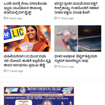
ಒಂದೇ ಮರಕ್ಕೆ ನೇಣು ಬಿಗಿದುಕೊಂಡು
ಪರಸ್ಪರ ಪ್ರೀತಿಸಿ ಮದುವೆಯಾದ ಪತ್ನಿಗೆ
ಇಬ್ಬರು ಯುವತಿಯರ ಜೀವಾಂತ್ಯ;
ರೀಲ್ಸ್ ಹುಚ್ಚು; ಗಂಡನೊಂದಿಗೆ ಸಹಕಾರ
ತನಿಖೆಯಲ್ಲಿ ಬಿಗ್ ಟ್ವಿಸ್ಟ್!
ನೀಡದ ಪತ್ನಿಯ ನಿಗೂಢ ಕೊಲೆ!
6 hours ago
11 hours ago
ಮಹಿಳೆಯರಿಗಾಗಿ LICಯಿಂದ ಬಿಮಾ
ಭೀಕರ ಅಪಘಾತ: ಟಿಪ್ಪರ್ ಡಿಕ್ಕಿಯಾಗಿ
ಸಖಿ ಯೋಜನೆ; ಹೂಡಿಕೆ ಇಲ್ಲದೆಯೇ ವೃತ್ತಿ
ಸ್ಕೂಟರ್ ಸವಾರರಿಬ್ಬರು ಸಾವು
ಜೀವನ ಆರಂಭಿಸಲು ಪ್ರಮುಖ ಹೆಜ್ಜೆ!
16 hours ago
11 hours ago