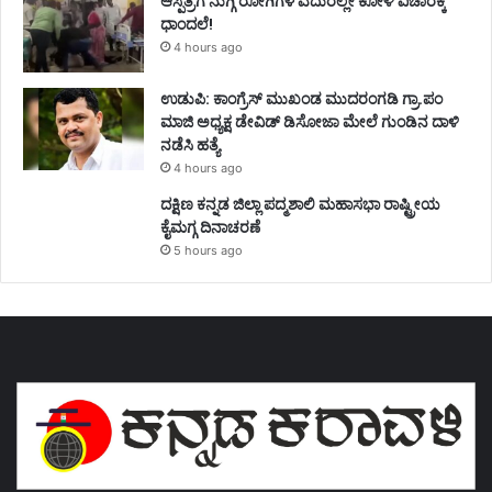
ಆಸ್ಪತ್ರೆಗೆ ನುಗ್ಗಿ ರೋಗಿಗಳ ಎದುರಲ್ಲೇ ಕೋಳಿ ವಿಚಾರಕ್ಕೆ
ಧಾಂದಲೆ!
4 hours ago
ಉಡುಪಿ: ಕಾಂಗ್ರೆಸ್‌ ಮುಖಂಡ ಮುದರಂಗಡಿ ಗ್ರಾ.ಪಂ
ಮಾಜಿ ಅಧ್ಯಕ್ಷ ಡೇವಿಡ್‌ ಡಿಸೋಜಾ ಮೇಲೆ ಗುಂಡಿನ ದಾಳಿ
ನಡೆಸಿ ಹತ್ಯೆ
4 hours ago
ದಕ್ಷಿಣ ಕನ್ನಡ ಜಿಲ್ಲಾ ಪದ್ಮಶಾಲಿ ಮಹಾಸಭಾ ರಾಷ್ಟ್ರೀಯ
ಕೈಮಗ್ಗ ದಿನಾಚರಣೆ
5 hours ago