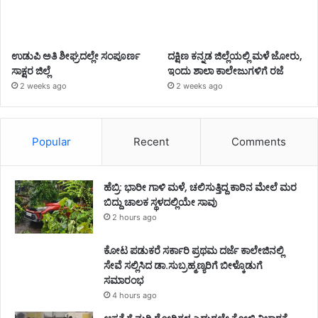
ಉಡುಪಿ ಅತಿ ಶೀಘ್ರದಲ್ಲೇ ಸಂಪೂರ್ಣ
ದಕ್ಷಿಣ ಕನ್ನಡ ಜಿಲ್ಲೆಯಲ್ಲಿ ಮಳೆ ಜೋರು,
ಸಾಕ್ಷರ ಜಿಲ್ಲೆ
ಇಂದು ಶಾಲಾ ಕಾಲೇಜುಗಳಿಗೆ ರಜೆ
2 weeks ago
2 weeks ago
Popular
Recent
Comments
ಹೆಬ್ರಿ: ಭಾರೀ ಗಾಳಿ ಮಳೆ, ಚಲಿಸುತ್ತಿದ್ದ ಕಾರಿನ ಮೇಲೆ ಮರ
ಬಿದ್ದು ಚಾಲಕ ಸ್ಥಳದಲ್ಲಿಯೇ ಸಾವು
2 hours ago
ಕೋಟ ಪಡುಕರೆ ಸರ್ಕಾರಿ ಪ್ರಥಮ ದರ್ಜೆ ಕಾಲೇಜಿನಲ್ಲಿ
ಸೇವೆ ಸಲ್ಲಿಸಿದ ಡಾ.ಸುಬ್ರಹ್ಮಣ್ಯರಿಗೆ ಬೀಳ್ಕೊಡುಗೆ
ಸಮಾರಂಭ
4 hours ago