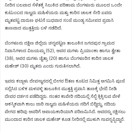
ನೀರಿನ ಬಲವಾದ ಸೆಳೆತಕ್ಕೆ ಸಿಲುಕಿದ ಪರಿಣಾಮ ಬೆಂಗಳೂರು ಮೂಲದ ಒಂದೇ
ಕುಟುಂಬದ ನಾಲ್ವರು ಮಹಿಳೆಯರು ಮತ್ತು ಕಾರಿನ ಚಾಲಕ ಸೇರಿ ಐವರು
ಮೃತಪಟ್ಟ ದಾರುಣ ಘಟನೆ ಬುಧವಾರ ಸಂಜೆ ಮಂಡ್ಯ ಸಮೀಪದ ಪ್ರವಾಸಿ
ತಾಣವಾದ ಮುತ್ತತ್ತಿಯ ಬಳಿ ನಡೆದಿದೆ.
ಬೆಂಗಳೂರು ದಕ್ಷಿಣ ಜಿಲ್ಲೆಯ ಚನ್ನಪಟ್ಟಣ ತಾಲೂಕಿನ ಜಗದಪುರ ಗ್ರಾಮದ
ನಿವಾಸಿಗಳಾದ ವಿಜಯಮ್ಮ (52), ಅವರ ಮಗಳು ಪ್ರಿಯಾಂಕಾ ಹಾಗೂ ಶ್ವೇತಾ
(38), ಅವರ ಮಗಳು ಚೈತ್ರಾ (20) ಹಾಗೂ ಬೆಂಗಳೂರಿನ ಕಾರಿನ ಚಾಲಕ
ಮಹೇಶ್ (30) ಮೃತರು ಎಂದು ಗುರುತಿಸಲಾಗಿದೆ.
ಇವರು ಕಬ್ಬಾಳು ದೇವಸ್ಥಾನದಲ್ಲಿ ಬೀಗರ ಔತಣ ಕೂಟದ ನಿಮಿತ್ತ ಆಗಮಿಸಿ ಪೂಜೆ
ಸಲ್ಲಿಸಿದ ಬಳಿಕ ಮಳವಳ್ಳಿ ತಾಲೂಕಿನ ಮುತ್ತತ್ತಿ ಪ್ರವಾಸಿ ತಾಣಕ್ಕೆ ಭೇಟಿ ನೀಡಿ
ದೇವರ ದರ್ಶನ ಪಡೆದಿದ್ದರು. ನಂತರ ಕಾವೇರಿ ನದಿಯಲ್ಲಿ ಸೆಲ್ಪಿ ಕ್ಲಿಕ್ಕಿಸುವ ವೇಳೆ
ಅಕಸ್ಮಿಕವಾಗಿ ಕಾಲು ಜಾರಿ ನಾಲ್ವರು ಮಹಿಳೆಯರು ನದಿಗೆ ಬಿದ್ದಿದ್ದು, ನದಿಯ
ವೇಗದ ಹರಿವು ಅವರಿಗೆ ಅಪಾಯಕಾರಿಯಾಗಿ ಪರಿಣಮಿಸಿದೆ. ಅವರನ್ನು ರಕ್ಷಿಸಲು
ಮುಂದಾದ ಕಾರಿನ ಚಾಲಕ ಮಹೇಶ್ ಕೂಡ ನೀರಿನಲ್ಲಿ ಮುಳುಗಿ ಸಾವನ್ನಪ್ಪಿದ್ದಾರೆ.