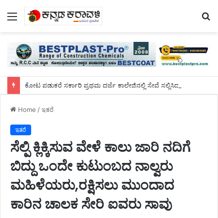
Menu
S
fo
ಕೋಟ ಪಡುಕರೆ ಸರ್ಕಾರಿ ಪ್ರಥಮ ದರ್ಜೆ ಕಾಲೇಜಿನಲ್ಲಿ ಸೇವೆ ಸಲ್ಲಿಸಿದ ಡಾ.ಸುಬ್ರಹ್ಮಣ್ಯರಿಗೆ ಬೀಳ್ಕೊಡುಗೆ ಸಮಾರಂಭ
Home
/
ಇತರೆ
ಇತರೆ
ಸೆಲ್ಪಿ ಕ್ಲಿಕ್ಕಿಸುವ ವೇಳೆ ಕಾಲು ಜಾರಿ ನದಿಗೆ
ಬಿದ್ದು ಒಂದೇ ಕುಟುಂಬದ ನಾಲ್ವರು
ಮಹಿಳೆಯರು,ರಕ್ಷಿಸಲು ಮುಂದಾದ
ಕಾರಿನ ಚಾಲಕ ಸೇರಿ ಐವರು ಸಾವು