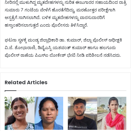
ನೀರಿನಲ್ಲಿ ಮುಳುಗಿದ್ದ ಮೃತದೇಹಗಳನ್ನು ನುರಿತ ಈಜುಗಾರರ ಸಹಾಯದಿಂದ ರಾತ್ರಿ
ಸುಮಾರು 7 ಗಂಟೆಯ ವೇಳೆಗೆ ಹೊರತೆಗೆದಿದ್ದು, ಮರಣೋತ್ತರ ಪರೀಕ್ಷೆಗಾಗಿ
ಆಸ್ಪತ್ರೆಗೆ ಸಾಗಿಸಲಾಗಿದೆ. ಬಳಿಕ ಮೃತದೇಹಗಳನ್ನು ವಾರಸುದಾರರಿಗೆ
ಹಸ್ತಾಂತರಿಸಲಾಗುತ್ತದೆ ಎಂದು ಪೊಲೀಸರು ತಿಳಿಸಿದ್ದಾರೆ.
ಘಟನಾ ಸ್ಥಳಕ್ಕೆ ಮಂಡ್ಯ ಜಿಲ್ಲಾಧಿಕಾರಿ ಡಾ. ಕುಮಾರ್, ಜಿಲ್ಲಾ ಪೊಲೀಸ್ ಅಧೀಕ್ಷಕಿ
ವಿ.ಜೆ. ಶೋಭಾರಾಣಿ, ಡಿವೈಎಸ್ಪಿ ಯಶವಂತ್ ಕುಮಾರ್ ಹಾಗೂ ಹಲಗೂರು
ಪೊಲೀಸ್ ಠಾಣೆಯ ಪಿಎಸ್‌ಐ ಲೋಕೇಶ್ ಭೇಟಿ ನೀಡಿ ಪರಿಶೀಲನೆ ನಡೆಸಿದರು.
Related Articles