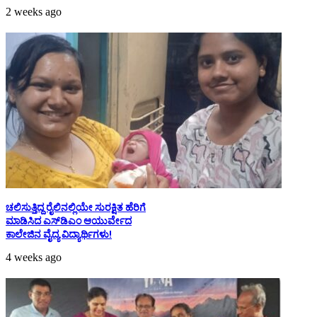
2 weeks ago
ಚಲಿಸುತ್ತಿದ್ದ ರೈಲಿನಲ್ಲಿಯೇ ಸುರಕ್ಷಿತ ಹೆರಿಗೆ
ಮಾಡಿಸಿದ ಎಸ್‌ಡಿಎಂ ಆಯುರ್ವೇದ
ಕಾಲೇಜಿನ ವೈದ್ಯ ವಿದ್ಯಾರ್ಥಿಗಳು!
4 weeks ago