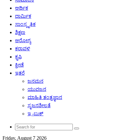
ಆರ್ಥಿಕ
ಧಾರ್ಮಿಕ
ಸಾಂಸ್ಕೃತಿಕ
ಶಿಕ್ಷಣ
ಆರೋಗ್ಯ
ಕರಾವಳಿ
ಕೃಷಿ
ಕ್ರೀಡೆ
ಇತರೆ
ಜನಮನ
ಯುವಜನ
ಮಾಹಿತಿ ತಂತ್ರಜ್ಞಾನ
ಸೃಜನಶೀಲತೆ
ಇ -ಬುಕ್
Search
for
Friday, August 7 2026