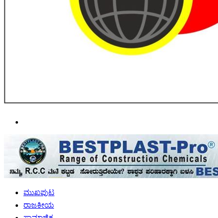
Search
for
ಮುಖಪುಟ
ರಾಜಕೀಯ
ಸಾಮಾಜಿಕ