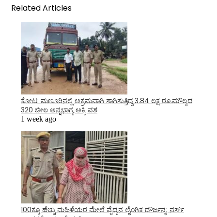
Related Articles
ಕೋಟ: ಮಣೂರಿನಲ್ಲಿ ಅಕ್ರಮವಾಗಿ ಸಾಗಿಸುತ್ತಿದ್ದ 3.84 ಲಕ್ಷ ರೂ.ಮೌಲ್ಯದ
320 ಚೀಲ ಅನ್ನಭಾಗ್ಯ ಅಕ್ಕಿ ವಶ
1 week ago
100ಕ್ಕೂ ಹೆಚ್ಚು ಮಹಿಳೆಯರ ಮೇಲೆ ವೈದ್ಯನ ಲೈಂಗಿಕ ದೌರ್ಜನ್ಯ: ನರ್ಸ್‌