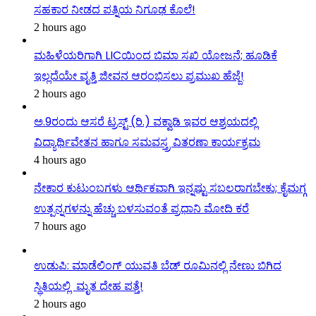
ಸಹಕಾರ ನೀಡದ ಪತ್ನಿಯ ನಿಗೂಢ ಕೊಲೆ!
2 hours ago
ಮಹಿಳೆಯರಿಗಾಗಿ LICಯಿಂದ ಬಿಮಾ ಸಖಿ ಯೋಜನೆ; ಹೂಡಿಕೆ
ಇಲ್ಲದೆಯೇ ವೃತ್ತಿ ಜೀವನ ಆರಂಭಿಸಲು ಪ್ರಮುಖ ಹೆಜ್ಜೆ!
2 hours ago
ಅ.9ರಂದು ಆಸರೆ ಟ್ರಸ್ಟ್ (ರಿ.) ವಕ್ವಾಡಿ ಇವರ ಆಶ್ರಯದಲ್ಲಿ
ವಿದ್ಯಾರ್ಥಿವೇತನ ಹಾಗೂ ಸಮವಸ್ತ್ರ ವಿತರಣಾ ಕಾರ್ಯಕ್ರಮ
4 hours ago
ನೇಕಾರ ಕುಟುಂಬಗಳು ಆರ್ಥಿಕವಾಗಿ ಇನ್ನಷ್ಟು ಸಬಲರಾಗಬೇಕು; ಕೈಮಗ್ಗ
ಉತ್ಪನ್ನಗಳನ್ನು ಹೆಚ್ಚು ಬಳಸುವಂತೆ ಪ್ರಧಾನಿ ಮೋದಿ ಕರೆ
7 hours ago
ಉಡುಪಿ: ಮಾಡೆಲಿಂಗ್ ಯುವತಿ ಬೆಡ್ ರೂಮಿನಲ್ಲಿ ನೇಣು ಬಿಗಿದ
ಸ್ಥಿತಿಯಲ್ಲಿ ಮೃತ ದೇಹ ಪತ್ತೆ!
2 hours ago