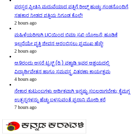
ಪರಸ್ಪರ ಪ್ರೀತಿಸಿ ಮದುವೆಯಾದ ಪತ್ನಿಗೆ ರೀಲ್ಸ್ ಹುಚ್ಚು; ಗಂಡನೊಂದಿಗೆ
ಸಹಕಾರ ನೀಡದ ಪತ್ನಿಯ ನಿಗೂಢ ಕೊಲೆ!
2 hours ago
ಮಹಿಳೆಯರಿಗಾಗಿ LICಯಿಂದ ಬಿಮಾ ಸಖಿ ಯೋಜನೆ; ಹೂಡಿಕೆ
ಇಲ್ಲದೆಯೇ ವೃತ್ತಿ ಜೀವನ ಆರಂಭಿಸಲು ಪ್ರಮುಖ ಹೆಜ್ಜೆ!
2 hours ago
ಅ.9ರಂದು ಆಸರೆ ಟ್ರಸ್ಟ್ (ರಿ.) ವಕ್ವಾಡಿ ಇವರ ಆಶ್ರಯದಲ್ಲಿ
ವಿದ್ಯಾರ್ಥಿವೇತನ ಹಾಗೂ ಸಮವಸ್ತ್ರ ವಿತರಣಾ ಕಾರ್ಯಕ್ರಮ
4 hours ago
ನೇಕಾರ ಕುಟುಂಬಗಳು ಆರ್ಥಿಕವಾಗಿ ಇನ್ನಷ್ಟು ಸಬಲರಾಗಬೇಕು; ಕೈಮಗ್ಗ
ಉತ್ಪನ್ನಗಳನ್ನು ಹೆಚ್ಚು ಬಳಸುವಂತೆ ಪ್ರಧಾನಿ ಮೋದಿ ಕರೆ
7 hours ago