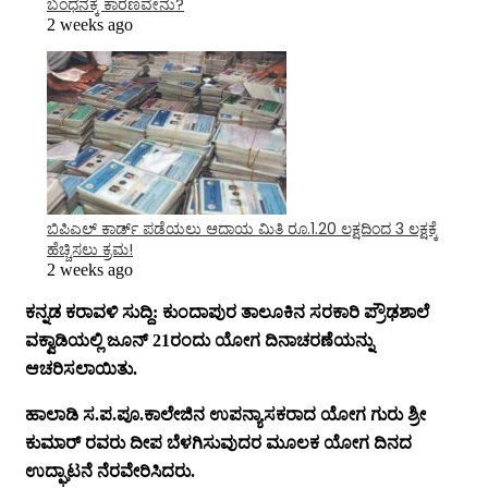
ಬಂಧನಕ್ಕೆ ಕಾರಣವೇನು?
2 weeks ago
ಬಿಪಿಎಲ್ ಕಾರ್ಡ್ ಪಡೆಯಲು ಆದಾಯ ಮಿತಿ ರೂ.1.20 ಲಕ್ಷದಿಂದ 3 ಲಕ್ಷಕ್ಕೆ
ಹೆಚ್ಚಿಸಲು ಕ್ರಮ!
2 weeks ago
ಕನ್ನಡ ಕರಾವಳಿ ಸುದ್ದಿ: ಕುಂದಾಪುರ ತಾಲೂಕಿನ ಸರಕಾರಿ ಪ್ರೌಢಶಾಲೆ
ವಕ್ವಾಡಿಯಲ್ಲಿ ಜೂನ್ 21ರಂದು ಯೋಗ ದಿನಾಚರಣೆಯನ್ನು
ಆಚರಿಸಲಾಯಿತು.
ಹಾಲಾಡಿ ಸ.ಪ.ಪೂ.ಕಾಲೇಜಿನ ಉಪನ್ಯಾಸಕರಾದ ಯೋಗ ಗುರು ಶ್ರೀ
ಕುಮಾರ್‌ ರವರು ದೀಪ ಬೆಳಗಿಸುವುದರ ಮೂಲಕ ಯೋಗ ದಿನದ
ಉದ್ಘಾಟನೆ ನೆರವೇರಿಸಿದರು.