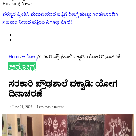
Breaking News
ಪರಸ್ಪರ ಪ್ರೀತಿಸಿ ಮದುವೆಯಾದ ಪತ್ನಿಗೆ ರೀಲ್ಸ್ ಹುಚ್ಚು; ಗಂಡನೊಂದಿಗೆ
ಸಹಕಾರ ನೀಡದ ಪತ್ನಿಯ ನಿಗೂಢ ಕೊಲೆ!
Home
/
ಆರೋಗ್ಯ
/
ಸರಕಾರಿ ಪ್ರೌಢಶಾಲೆ ವಕ್ವಾಡಿ: ಯೋಗ ದಿನಾಚರಣೆ
ಆರೋಗ್ಯ
ಸರಕಾರಿ ಪ್ರೌಢಶಾಲೆ ವಕ್ವಾಡಿ: ಯೋಗ
ದಿನಾಚರಣೆ
June 21, 2026
Less than a minute