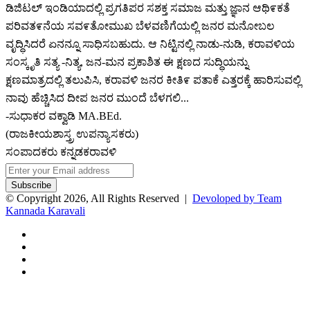
ಡಿಜಿಟಲ್ ಇಂಡಿಯಾದಲ್ಲಿ ಪ್ರಗತಿಪರ ಸಶಕ್ತ ಸಮಾಜ ಮತ್ತು ಜ್ಞಾನ ಆಥಿ೯ಕತೆ
ಪರಿವತ೯ನೆಯ ಸವ೯ತೋಮುಖ ಬೆಳವಣಿಗೆಯಲ್ಲಿ ಜನರ ಮನೋಬಲ
ವೃದ್ಧಿಸಿದರೆ ಏನನ್ನೂ ಸಾಧಿಸಬಹುದು. ಆ ನಿಟ್ಟಿನಲ್ಲಿ ನಾಡು-ನುಡಿ, ಕರಾವಳಿಯ
ಸಂಸ್ಕೃತಿ ಸತ್ಯ -ನಿತ್ಯ, ಜನ-ಮನ ಪ್ರಕಾಶಿತ ಈ ಕ್ಷಣದ ಸುದ್ಧಿಯನ್ನು
ಕ್ಷಣಮಾತ್ರದಲ್ಲಿ ತಲುಪಿಸಿ, ಕರಾವಳಿ ಜನರ ಕೀತಿ೯ ಪತಾಕೆ ಎತ್ತರಕ್ಕೆ ಹಾರಿಸುವಲ್ಲಿ
ನಾವು ಹೆಚ್ಚಿಸಿದ ದೀಪ ಜನರ ಮುಂದೆ ಬೆಳಗಲಿ...
-ಸುಧಾಕರ ವಕ್ವಾಡಿ MA.BEd.
(ರಾಜಕೀಯಶಾಸ್ತ್ರ ಉಪನ್ಯಾಸಕರು)
ಸಂಪಾದಕರು ಕನ್ನಡಕರಾವಳಿ
Enter
your
Email
© Copyright 2026, All Rights Reserved |
Devoloped by Team
address
Kannada Karavali
Facebook
Twitter
YouTube
Instagram