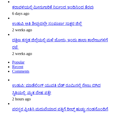
ಕರಾವಳಿಯಲ್ಲಿ ಮೀನುಗಾರಿಕೆ ನಿರ್ಬಂಧ ಇಂದಿನಿಂದ ತೆರವು
6 days ago
ಉಡುಪಿ ಅತಿ ಶೀಘ್ರದಲ್ಲೇ ಸಂಪೂರ್ಣ ಸಾಕ್ಷರ ಜಿಲ್ಲೆ
2 weeks ago
ದಕ್ಷಿಣ ಕನ್ನಡ ಜಿಲ್ಲೆಯಲ್ಲಿ ಮಳೆ ಜೋರು, ಇಂದು ಶಾಲಾ ಕಾಲೇಜುಗಳಿಗೆ
ರಜೆ
2 weeks ago
Popular
Recent
Comments
ಉಡುಪಿ: ಮಾಡೆಲಿಂಗ್ ಯುವತಿ ಬೆಡ್ ರೂಮಿನಲ್ಲಿ ನೇಣು ಬಿಗಿದ
ಸ್ಥಿತಿಯಲ್ಲಿ ಮೃತ ದೇಹ ಪತ್ತೆ!
2 hours ago
ಪರಸ್ಪರ ಪ್ರೀತಿಸಿ ಮದುವೆಯಾದ ಪತ್ನಿಗೆ ರೀಲ್ಸ್ ಹುಚ್ಚು; ಗಂಡನೊಂದಿಗೆ