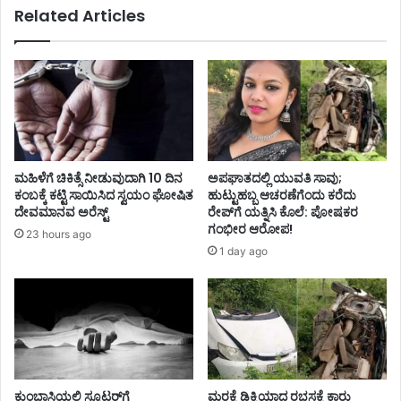
Related Articles
ಮಹಿಳೆಗೆ ಚಿಕಿತ್ಸೆ ನೀಡುವುದಾಗಿ 10 ದಿನ
ಅಪಘಾತದಲ್ಲಿ ಯುವತಿ ಸಾವು;
ಕಂಬಕ್ಕೆ ಕಟ್ಟಿ ಸಾಯಿಸಿದ ಸ್ವಯಂ ಘೋಷಿತ
ಹುಟ್ಟುಹಬ್ಬ ಆಚರಣೆಗೆಂದು ಕರೆದು
ದೇವಮಾನವ ಅರೆಸ್ಟ್
ರೇಪ್‌ಗೆ ಯತ್ನಿಸಿ ಕೊಲೆ: ಪೋಷಕರ
ಗಂಭೀರ ಆರೋಪ!
23 hours ago
1 day ago
ಕುಂಭಾಸಿಯಲ್ಲಿ ಸ್ಕೂಟರ್‌ಗೆ
ಮರಕ್ಕೆ ಡಿಕ್ಕಿಯಾದ ರಭಸಕ್ಕೆ ಕಾರು