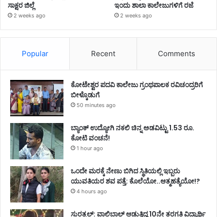
ಸಾಕ್ಷರ ಜಿಲ್ಲೆ
ಇಂದು ಶಾಲಾ ಕಾಲೇಜುಗಳಿಗೆ ರಜೆ
2 weeks ago
2 weeks ago
Popular
Recent
Comments
ಕೋಟೇಶ್ವರ ಪದವಿ ಕಾಲೇಜು ಗ್ರಂಥಪಾಲಕ ರವಿಚಂದ್ರರಿಗೆ
ಬೀಳ್ಕೊಡುಗೆ
50 minutes ago
ಬ್ಯಾಂಕ್ ಉದ್ಯೋಗಿ ನಕಲಿ ಚಿನ್ನ ಅಡವಿಟ್ಟು 1.53 ರೂ.
ಕೋಟಿ ವಂಚನೆ!
1 hour ago
ಒಂದೇ ಮರಕ್ಕೆ ನೇಣು ಬಿಗಿದ ಸ್ಥಿತಿಯಲ್ಲಿ ಇಬ್ಬರು
ಯುವತಿಯರ ಶವ ಪತ್ತೆ: ಕೊಲೆಯೋ..ಆತ್ಮಹತ್ಯೆಯೋ!?
4 hours ago
ಸುರತ್ಕಲ್: ವಾಲಿಬಾಲ್ ಆಡುತ್ತಿದ್ದ 10ನೇ ತರಗತಿ ವಿದ್ಯಾರ್ಥಿ