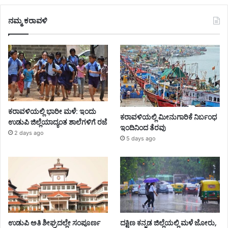
ನಮ್ಮ ಕರಾವಳಿ
ಕರಾವಳಿಯಲ್ಲಿ ಭಾರೀ ಮಳೆ: ಇಂದು
ಕರಾವಳಿಯಲ್ಲಿ ಮೀನುಗಾರಿಕೆ ನಿರ್ಬಂಧ
ಉಡುಪಿ ಜಿಲ್ಲೆಯಾದ್ಯಂತ ಶಾಲೆಗಳಿಗೆ ರಜೆ
ಇಂದಿನಿಂದ ತೆರವು
2 days ago
5 days ago
ಉಡುಪಿ ಅತಿ ಶೀಘ್ರದಲ್ಲೇ ಸಂಪೂರ್ಣ
ದಕ್ಷಿಣ ಕನ್ನಡ ಜಿಲ್ಲೆಯಲ್ಲಿ ಮಳೆ ಜೋರು,