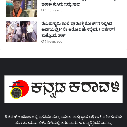
ಹಠಾತ್ ಕುಸಿದು ಬಿದ್ದು ಸಾವು
5 hours ago
ರೆಣುಕಾಸ್ವಾಮಿ ಕೊಲೆ ಪ್ರಕರಣಕ್ಕೆ ಕೋರ್ಟ್‌ಗೆ ಸಲ್ಲಿಸಿದ
ಅರ್ಜಿಯಲ್ಲಿ 14ನೇ ಆರೋಪಿ ಹೇಳಿದ್ದೇನು? ದರ್ಶನ್‌ಗೆ
ಮತ್ತೊಂದು ಶಾಕ್!
7 hours ago
ಡಿಜಿಟಲ್ ಇಂಡಿಯಾದಲ್ಲಿ ಪ್ರಗತಿಪರ ಸಶಕ್ತ ಸಮಾಜ ಮತ್ತು ಜ್ಞಾನ ಆಥಿ೯ಕತೆ ಪರಿವತ೯ನೆಯ
ಸವ೯ತೋಮುಖ ಬೆಳವಣಿಗೆಯಲ್ಲಿ ಜನರ ಮನೋಬಲ ವೃದ್ಧಿಸಿದರೆ ಏನನ್ನೂ