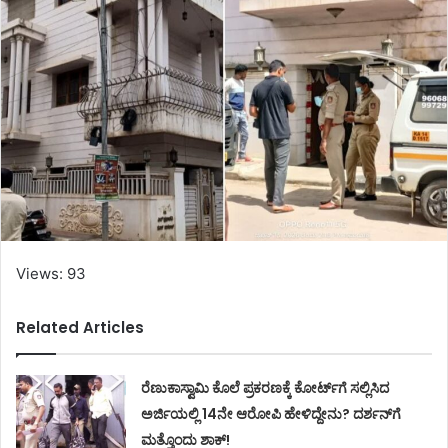
Views: 93
Related Articles
ರೆಣುಕಾಸ್ವಾಮಿ ಕೊಲೆ ಪ್ರಕರಣಕ್ಕೆ ಕೋರ್ಟ್‌ಗೆ ಸಲ್ಲಿಸಿದ
ಅರ್ಜಿಯಲ್ಲಿ 14ನೇ ಆರೋಪಿ ಹೇಳಿದ್ದೇನು? ದರ್ಶನ್‌ಗೆ
ಮತ್ತೊಂದು ಶಾಕ್!