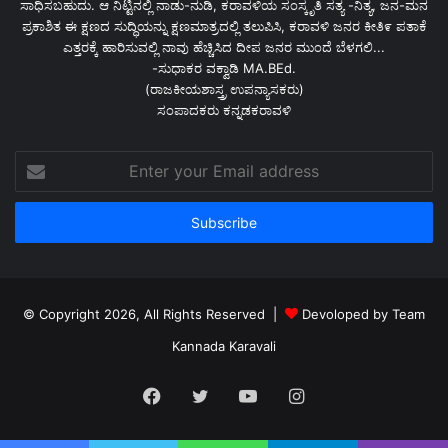
ಸಾಧಿಸಬಹುದು. ಆ ನಿಟ್ಟಿನಲ್ಲಿ ನಾಡು-ನುಡಿ, ಕರಾವಳಿಯ ಸಂಸ್ಕೃತಿ ಸತ್ಯ -ನಿತ್ಯ, ಜನ-ಮನ
ಪ್ರಕಾಶಿತ ಈ ಕ್ಷಣದ ಸುದ್ಧಿಯನ್ನು ಕ್ಷಣಮಾತ್ರದಲ್ಲಿ ತಲುಪಿಸಿ, ಕರಾವಳಿ ಜನರ ಕೀತಿ೯ ಪತಾಕೆ
ಎತ್ತರಕ್ಕೆ ಹಾರಿಸುವಲ್ಲಿ ನಾವು ಹೆಚ್ಚಿಸಿದ ದೀಪ ಜನರ ಮುಂದೆ ಬೆಳಗಲಿ...
-ಸುಧಾಕರ ವಕ್ವಾಡಿ MA.BEd.
(ರಾಜಕೀಯಶಾಸ್ತ್ರ ಉಪನ್ಯಾಸಕರು)
ಸಂಪಾದಕರು ಕನ್ನಡಕರಾವಳಿ
Enter
your
Email
address
© Copyright 2026, All Rights Reserved |
Devoloped by Team
Kannada Karavali
Facebook
Twitter
YouTube
Instagram