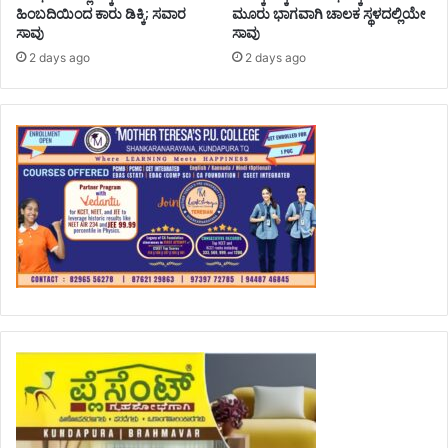
ಹಿಂಬದಿಯಿಂದ ಕಾರು ಡಿಕ್ಕಿ; ಸವಾರ
ಮೂರು ಭಾಗವಾಗಿ ಚಾಲಕ ಸ್ಥಳದಲ್ಲಿಯೇ
ಸಾವು
ಸಾವು
2 days ago
2 days ago