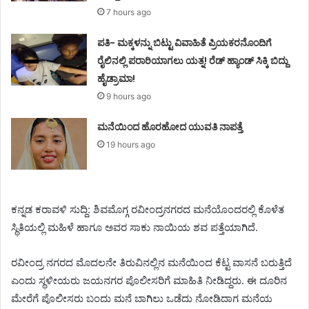
7 hours ago
ಪತಿ- ಮಕ್ಕಳನ್ನು ಬಿಟ್ಟು ವಿವಾಹಿತೆ ಪ್ರಿಯಕರನೊಂದಿಗೆ
ರೈಲಿನಲ್ಲಿ ಪರಾರಿಯಾಗಲು ಯತ್ನ! ರೆಡ್ ಹ್ಯಾಂಡ್ ಸಿಕ್ಕಿ ಬಿದ್ದು
ಹೈಡ್ರಾಮಾ!
9 hours ago
ಮನೆಯಿಂದ ಹೊರಹೋದ ಯುವತಿ ನಾಪತ್ತೆ
19 hours ago
ಕನ್ನಡ ಕರಾವಳಿ ಸುದ್ದಿ: ಶಿವಮೊಗ್ಗ ರವೀಂದ್ರ‌ನಗರದ ಮನೆಯೊಂದರಲ್ಲಿ ಕೊಳೆತ
ಸ್ಥಿತಿಯಲ್ಲಿ ಮಹಿಳೆ ಹಾಗೂ ಅವರ ಸಾಕು ನಾಯಿಯ ಶವ ಪತ್ತೆಯಾಗಿದೆ.
ರವೀಂದ್ರ ನಗರದ ಮೊದಲನೇ ತಿರುವಿನಲ್ಲಿನ ಮನೆಯಿಂದ ಕೆಟ್ಟ ವಾಸನೆ ಬರುತ್ತಿದೆ
ಎಂದು ಸ್ಥಳೀಯರು ಜಯನಗರ ಪೊಲೀಸರಿಗೆ ಮಾಹಿತಿ ನೀಡಿದ್ದರು. ಈ ದೂರಿನ
ಮೇರೆಗೆ ಪೊಲೀಸರು ಬಂದು ಮನೆ ಬಾಗಿಲು ಒಡೆದು ನೋಡಿದಾಗ ಮನೆಯ