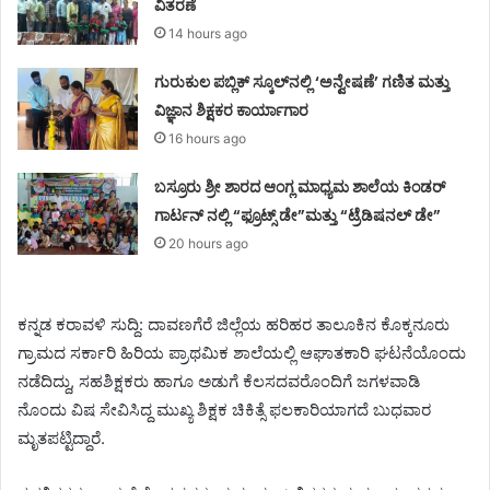
ವಿತರಣೆ
14 hours ago
ಗುರುಕುಲ ಪಬ್ಲಿಕ್ ಸ್ಕೂಲ್‌ನಲ್ಲಿ ‘ಅನ್ವೇಷಣೆ’ ಗಣಿತ ಮತ್ತು
ವಿಜ್ಞಾನ ಶಿಕ್ಷಕರ ಕಾರ್ಯಾಗಾರ
16 hours ago
ಬಸ್ರೂರು ಶ್ರೀ ಶಾರದ ಆಂಗ್ಲ ಮಾಧ್ಯಮ ಶಾಲೆಯ ಕಿಂಡರ್
ಗಾರ್ಟನ್ ನಲ್ಲಿ “ಫ್ರೂಟ್ಸ್ ಡೇ”ಮತ್ತು “ಟ್ರೆಡಿಷನಲ್ ಡೇ”
20 hours ago
ಕನ್ನಡ ಕರಾವಳಿ ಸುದ್ದಿ: ದಾವಣಗೆರೆ ಜಿಲ್ಲೆಯ ಹರಿಹರ ತಾಲೂಕಿನ ಕೊಕ್ಕನೂರು
ಗ್ರಾಮದ ಸರ್ಕಾರಿ ಹಿರಿಯ ಪ್ರಾಥಮಿಕ ಶಾಲೆಯಲ್ಲಿ ಆಘಾತಕಾರಿ ಘಟನೆಯೊಂದು
ನಡೆದಿದ್ದು, ಸಹಶಿಕ್ಷಕರು ಹಾಗೂ ಅಡುಗೆ ಕೆಲಸದವರೊಂದಿಗೆ ಜಗಳವಾಡಿ
ನೊಂದು ವಿಷ ಸೇವಿಸಿದ್ದ ಮುಖ್ಯ ಶಿಕ್ಷಕ ಚಿಕಿತ್ಸೆ ಫಲಕಾರಿಯಾಗದೆ ಬುಧವಾರ
ಮೃತಪಟ್ಟಿದ್ದಾರೆ.