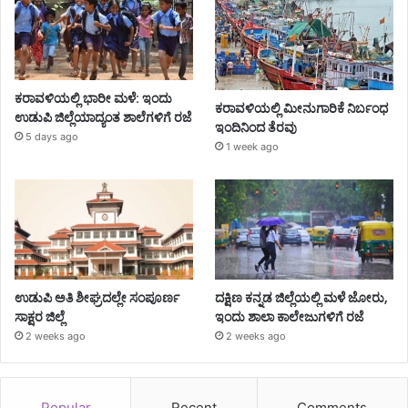
ಕರಾವಳಿಯಲ್ಲಿ ಭಾರೀ ಮಳೆ: ಇಂದು
ಕರಾವಳಿಯಲ್ಲಿ ಮೀನುಗಾರಿಕೆ ನಿರ್ಬಂಧ
ಉಡುಪಿ ಜಿಲ್ಲೆಯಾದ್ಯಂತ ಶಾಲೆಗಳಿಗೆ ರಜೆ
ಇಂದಿನಿಂದ ತೆರವು
5 days ago
1 week ago
ಉಡುಪಿ ಅತಿ ಶೀಘ್ರದಲ್ಲೇ ಸಂಪೂರ್ಣ
ದಕ್ಷಿಣ ಕನ್ನಡ ಜಿಲ್ಲೆಯಲ್ಲಿ ಮಳೆ ಜೋರು,
ಸಾಕ್ಷರ ಜಿಲ್ಲೆ
ಇಂದು ಶಾಲಾ ಕಾಲೇಜುಗಳಿಗೆ ರಜೆ
2 weeks ago
2 weeks ago
Popular
Recent
Comments