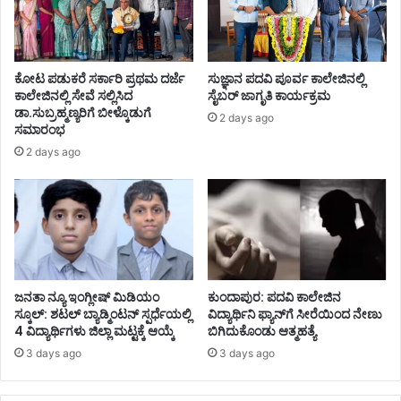
ಕೋಟ ಪಡುಕರೆ ಸರ್ಕಾರಿ ಪ್ರಥಮ ದರ್ಜೆ
ಸುಜ್ಞಾನ ಪದವಿ ಪೂರ್ವ ಕಾಲೇಜಿನಲ್ಲಿ
ಕಾಲೇಜಿನಲ್ಲಿ ಸೇವೆ ಸಲ್ಲಿಸಿದ
ಸೈಬರ್ ಜಾಗೃತಿ ಕಾರ್ಯಕ್ರಮ
ಡಾ.ಸುಬ್ರಹ್ಮಣ್ಯರಿಗೆ ಬೀಳ್ಕೊಡುಗೆ
2 days ago
ಸಮಾರಂಭ
2 days ago
ಜನತಾ ನ್ಯೂ ಇಂಗ್ಲೀಷ್ ಮಿಡಿಯಂ
ಕುಂದಾಪುರ: ಪದವಿ ಕಾಲೇಜಿನ
ಸ್ಕೂಲ್: ಶಟಲ್ ಬ್ಯಾಡ್ಮಿಂಟನ್ ಸ್ಪರ್ಧೆಯಲ್ಲಿ
ವಿದ್ಯಾರ್ಥಿನಿ ಫ್ಯಾನ್‌ಗೆ ಸೀರೆಯಿಂದ ನೇಣು
4 ವಿದ್ಯಾರ್ಥಿಗಳು ಜಿಲ್ಲಾ ಮಟ್ಟಕ್ಕೆ ಆಯ್ಕೆ
ಬಿಗಿದುಕೊಂಡು ಆತ್ಮಹತ್ಯೆ
3 days ago
3 days ago