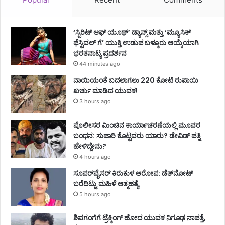
‘ಸ್ಪಿರಿಟ್ ಆಫ್ ಯೂಥ್’ ಡ್ಯಾನ್ಸ್ ಮತ್ತು ‘ಮ್ಯೂಸಿಕ್
ಫೆಸ್ಟಿವಲ್ ಗೆ’ ಯುಕ್ತಿ ಉಡುಪ ಬಳ್ಕೂರು ಆಯ್ಕೆಯಾಗಿ
ಭರತನಾಟ್ಯ ಪ್ರದರ್ಶನ
44 minutes ago
ನಾಯಿಯಂತೆ ಬದಲಾಗಲು 220 ಕೋಟಿ ರುಪಾಯಿ
ಖರ್ಚು ಮಾಡಿದ ಯುವಕ!
3 hours ago
ಪೊಲೀಸರ ಮಿಂಚಿನ ಕಾರ್ಯಾಚರಣೆಯಲ್ಲಿ ಮೂವರ
ಬಂಧನ: ಸುಪಾರಿ ಕೊಟ್ಟವರು ಯಾರು? ಡೇವಿಡ್ ಪತ್ನಿ
ಹೇಳಿದ್ದೇನು?
4 hours ago
ಸೂಪರ್‌ವೈಸರ್‌ ಕಿರುಕುಳ ಆರೋಪ: ಡೆತ್‌ನೋಟ್‌
ಬರೆದಿಟ್ಟು ಮಹಿಳೆ ಆತ್ಮಹತ್ಯೆ
5 hours ago
ಶಿವಗಂಗೆಗೆ ಟ್ರೆಕ್ಕಿಂಗ್‌ ಹೋದ ಯುವಕ ನಿಗೂಢ ನಾಪತ್ತೆ,