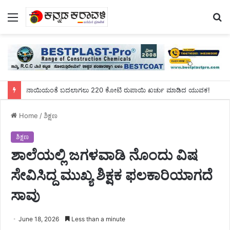
Menu
S
fo
ನಾಯಿಯಂತೆ ಬದಲಾಗಲು 220 ಕೋಟಿ ರುಪಾಯಿ ಖರ್ಚು ಮಾಡಿದ ಯುವಕ!
Home
/
ಶಿಕ್ಷಣ
ಶಿಕ್ಷಣ
ಶಾಲೆಯಲ್ಲಿ ಜಗಳವಾಡಿ ನೊಂದು ವಿಷ
ಸೇವಿಸಿದ್ದ ಮುಖ್ಯ ಶಿಕ್ಷಕ ಫಲಕಾರಿಯಾಗದೆ
ಸಾವು
June 18, 2026
Less than a minute