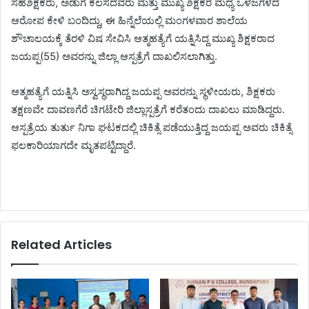
ಸಹಶಿಕ್ಷಕರು, ಅಡುಗೆ ಕೆಲಸದವರು ಮತ್ತು ಮುಖ್ಯ ಶಿಕ್ಷಕರ ಮಧ್ಯ ಒಳಜಗಳದ
ಆರೋಪ ಕೇಳಿ ಬಂದಿದ್ದು, ಈ ಹಿನ್ನೆಲೆಯಲ್ಲಿ ಮಂಗಳವಾರ ಶಾಲೆಯ
ಶೌಚಾಲಯಕ್ಕೆ ತೆರಳಿ ವಿಷ ಸೇವಿಸಿ ಆತ್ಮಹತ್ಯೆಗೆ ಯತ್ನಿಸಿದ್ದ ಮುಖ್ಯ ಶಿಕ್ಷಕರಾದ
ಜಯಪ್ಪ(55) ಅವರನ್ನು ಜಿಲ್ಲಾ ಆಸ್ಪತ್ರೆಗೆ ದಾಖಲಿಸಲಾಗಿತ್ತು.
ಆತ್ಮಹತ್ಯೆಗೆ ಯತ್ನಿಸಿ ಅಸ್ವಸ್ಥರಾಗಿದ್ದ ಜಯಪ್ಪ ಅವರನ್ನು ಸ್ಥಳೀಯರು, ಶಿಕ್ಷಕರು
ತಕ್ಷಣವೇ ದಾವಣಗೆರೆ ಚಿಗಟೇರಿ ಜಿಲ್ಲಾಸ್ಪತ್ರೆಗೆ ಕರೆತಂದು ದಾಖಲು ಮಾಡಿದ್ದರು.
ಆಸ್ಪತ್ರೆಯ ತುರ್ತು ನಿಗಾ ಘಟಕದಲ್ಲಿ ಚಿಕಿತ್ಸೆ ಪಡೆಯುತ್ತಿದ್ದ ಜಯಪ್ಪ ಅವರು ಚಿಕಿತ್ಸೆ
ಫಲಕಾರಿಯಾಗದೇ ಮೃತಪಟ್ಟಿದ್ದಾರೆ‌.
Related Articles