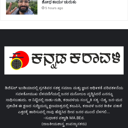
ಶೋಧ ಕಾರ್ಯ ಚುರುಕು
5 hours ago
ಡಿಜಿಟಲ್ ಇಂಡಿಯಾದಲ್ಲಿ ಪ್ರಗತಿಪರ ಸಶಕ್ತ ಸಮಾಜ ಮತ್ತು ಜ್ಞಾನ ಆಥಿ೯ಕತೆ ಪರಿವತ೯ನೆಯ
ಸವ೯ತೋಮುಖ ಬೆಳವಣಿಗೆಯಲ್ಲಿ ಜನರ ಮನೋಬಲ ವೃದ್ಧಿಸಿದರೆ ಏನನ್ನೂ
ಸಾಧಿಸಬಹುದು. ಆ ನಿಟ್ಟಿನಲ್ಲಿ ನಾಡು-ನುಡಿ, ಕರಾವಳಿಯ ಸಂಸ್ಕೃತಿ ಸತ್ಯ -ನಿತ್ಯ, ಜನ-ಮನ
ಪ್ರಕಾಶಿತ ಈ ಕ್ಷಣದ ಸುದ್ಧಿಯನ್ನು ಕ್ಷಣಮಾತ್ರದಲ್ಲಿ ತಲುಪಿಸಿ, ಕರಾವಳಿ ಜನರ ಕೀತಿ೯ ಪತಾಕೆ
ಎತ್ತರಕ್ಕೆ ಹಾರಿಸುವಲ್ಲಿ ನಾವು ಹೆಚ್ಚಿಸಿದ ದೀಪ ಜನರ ಮುಂದೆ ಬೆಳಗಲಿ...
-ಸುಧಾಕರ ವಕ್ವಾಡಿ MA.BEd.
(ರಾಜಕೀಯಶಾಸ್ತ್ರ ಉಪನ್ಯಾಸಕರು)