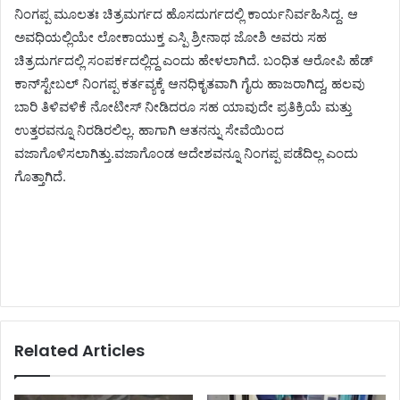
ನಿಂಗಪ್ಪ ಮೂಲತಃ ಚಿತ್ರಮರ್ಗದ ಹೊಸದುರ್ಗದಲ್ಲಿ ಕಾರ್ಯನಿರ್ವಹಿಸಿದ್ದ. ಆ
ಅವಧಿಯಲ್ಲಿಯೇ ಲೋಕಾಯುಕ್ತ ಎಸ್ಪಿ ಶ್ರೀನಾಥ ಜೋಶಿ ಅವರು ಸಹ
ಚಿತ್ರದುರ್ಗದಲ್ಲಿ ಸಂಪರ್ಕದಲ್ಲಿದ್ದ ಎಂದು ಹೇಳಲಾಗಿದೆ. ಬಂಧಿತ ಆರೋಪಿ ಹೆಡ್
ಕಾನ್‌ಸ್ಟೇಬಲ್ ನಿಂಗಪ್ಪ ಕರ್ತವ್ಯಕ್ಕೆ ಆನಧಿಕೃತವಾಗಿ ಗೈರು ಹಾಜರಾಗಿದ್ದ, ಹಲವು
ಬಾರಿ ತಿಳಿವಳಿಕೆ ನೋಟೀಸ್ ನೀಡಿದರೂ ಸಹ ಯಾವುದೇ ಪ್ರತಿಕ್ರಿಯೆ ಮತ್ತು
ಉತ್ತರವನ್ನೂ ನಿರಡಿರಲಿಲ್ಲ. ಹಾಗಾಗಿ ಆತನನ್ನು ಸೇವೆಯಿಂದ
ವಜಾಗೊಳಿಸಲಾಗಿತ್ತು.ವಜಾಗೊಂಡ ಆದೇಶವನ್ನೂ ನಿಂಗಪ್ಪ ಪಡೆದಿಲ್ಲ ಎಂದು
ಗೊತ್ತಾಗಿದೆ.
Related Articles