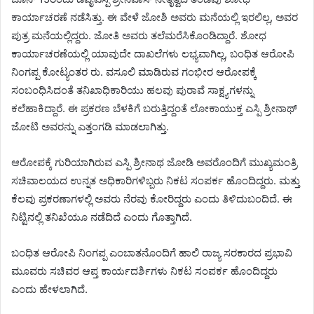
ಕಾರ್ಯಾಚರಣೆ ನಡೆಸಿತ್ತು. ಈ ವೇಳೆ ಜೋಶಿ ಅವರು ಮನೆಯಲ್ಲಿ ಇರಲಿಲ್ಲ, ಅವರ
ಪುತ್ರ ಮನೆಯಲ್ಲಿದ್ದರು. ಜೋತಿ ಅವರು ತಲೆಮರೆಸಿಕೊಂಡಿದ್ದಾರೆ. ಶೋಧ
ಕಾರ್ಯಾಚರಣೆಯಲ್ಲಿ ಯಾವುದೇ ದಾಖಲೆಗಳು ಲಭ್ಯವಾಗಿಲ್ಲ, ಬಂಧಿತ ಆರೋಪಿ
ನಿಂಗಪ್ಪ ಕೋಟ್ಯಂತರ ರು. ವಸೂಲಿ ಮಾಡಿರುವ ಗಂಭೀರ ಆರೋಪಕ್ಕೆ
ಸಂಬಂಧಿಸಿದಂತೆ ತನಿಖಾಧಿಕಾರಿಯು ಹಲವು ಪುರಾವೆ ಸಾಕ್ಷ್ಯಗಳನ್ನು
ಕಲೆಹಾಕಿದ್ದಾರೆ. ಈ ಪ್ರಕರಣ ಬೆಳಕಿಗೆ ಬರುತ್ತಿದ್ದಂತೆ ಲೋಕಾಯುಕ್ತ ಎಸ್ಪಿ ಶ್ರೀನಾಥ್
ಜೋಟಿ ಅವರನ್ನು ಎತ್ತಂಗಡಿ ಮಾಡಲಾಗಿತ್ತು.
ಆರೋಪಕ್ಕೆ ಗುರಿಯಾಗಿರುವ ಎಸ್ಪಿ ಶ್ರೀನಾಥ ಜೋಡಿ ಅವರೊಂದಿಗೆ ಮುಖ್ಯಮಂತ್ರಿ
ಸಚಿವಾಲಯದ ಉನ್ನತ ಅಧಿಕಾರಿಗಳಿಬ್ಬರು ನಿಕಟ ಸಂಪರ್ಕ ಹೊಂದಿದ್ದರು. ಮತ್ತು
ಕೆಲವು ಪ್ರಕರಣಾಗಳಲ್ಲಿ ಅವರು ನೆರವು ಕೋರಿದ್ದರು ಎಂದು ತಿಳಿದುಬಂದಿದೆ. ಈ
ನಿಟ್ಟಿನಲ್ಲಿ ತನಿಖೆಯೂ ನಡೆದಿದೆ ಎಂದು ಗೊತ್ತಾಗಿದೆ.
ಬಂಧಿತ ಆರೋಪಿ ನಿಂಗಪ್ಪ ಎಂಬಾತನೊಂದಿಗೆ ಹಾಲಿ ರಾಜ್ಯ ಸರಕಾರದ ಪ್ರಭಾವಿ
ಮೂವರು ಸಚಿವರ ಆಪ್ತ ಕಾರ್ಯದರ್ಶಿಗಳು ನಿಕಟ ಸಂಪರ್ಕ ಹೊಂದಿದ್ದರು
ಎಂದು ಹೇಳಲಾಗಿದೆ.