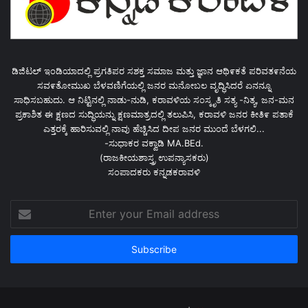
ಡಿಜಿಟಲ್ ಇಂಡಿಯಾದಲ್ಲಿ ಪ್ರಗತಿಪರ ಸಶಕ್ತ ಸಮಾಜ ಮತ್ತು ಜ್ಞಾನ ಆಥಿ೯ಕತೆ ಪರಿವತ೯ನೆಯ
ಸವ೯ತೋಮುಖ ಬೆಳವಣಿಗೆಯಲ್ಲಿ ಜನರ ಮನೋಬಲ ವೃದ್ಧಿಸಿದರೆ ಏನನ್ನೂ
ಸಾಧಿಸಬಹುದು. ಆ ನಿಟ್ಟಿನಲ್ಲಿ ನಾಡು-ನುಡಿ, ಕರಾವಳಿಯ ಸಂಸ್ಕೃತಿ ಸತ್ಯ -ನಿತ್ಯ, ಜನ-ಮನ
ಪ್ರಕಾಶಿತ ಈ ಕ್ಷಣದ ಸುದ್ಧಿಯನ್ನು ಕ್ಷಣಮಾತ್ರದಲ್ಲಿ ತಲುಪಿಸಿ, ಕರಾವಳಿ ಜನರ ಕೀತಿ೯ ಪತಾಕೆ
ಎತ್ತರಕ್ಕೆ ಹಾರಿಸುವಲ್ಲಿ ನಾವು ಹೆಚ್ಚಿಸಿದ ದೀಪ ಜನರ ಮುಂದೆ ಬೆಳಗಲಿ...
-ಸುಧಾಕರ ವಕ್ವಾಡಿ MA.BEd.
(ರಾಜಕೀಯಶಾಸ್ತ್ರ ಉಪನ್ಯಾಸಕರು)
ಸಂಪಾದಕರು ಕನ್ನಡಕರಾವಳಿ
Enter
your
Email
address