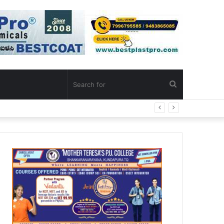
Search
್ಧ ಪ್ರಕರಣ ದಾಖಲು
for