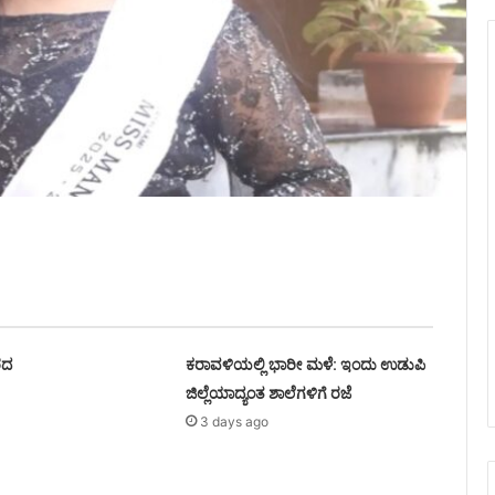
ರದ
ಕರಾವಳಿಯಲ್ಲಿ ಭಾರೀ ಮಳೆ: ಇಂದು ಉಡುಪಿ
ಜಿಲ್ಲೆಯಾದ್ಯಂತ ಶಾಲೆಗಳಿಗೆ ರಜೆ
3 days ago