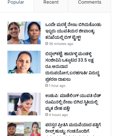
Popular
Recent
Comments
ಒಂದೇ ಮರಕ್ಕೆ ನೇಣು ಬಿಗಿದುಕೊಂಡು
ಇಬ್ಬರು ಯುವತಿಯರ ಜೀವಾಂತ್ಯ;
ತನಿಖೆಯಲ್ಲಿ ಬಿಗ್ ಟ್ವಿಸ್ಟ್!
36 minutes ago
ಬಿದ್ಕಲ್‌ಕಟ್ಟೆ: ಹಾರ್ದಳ್ಳಿ ಮಂಡಳ್ಳಿ
ಸಂಜೀವಿನಿ ಒಕ್ಕೂಟದ 33.5 ಲಕ್ಷ
ರೂ.ಅನುದಾನ
ದುರುಪಯೋಗ,ಬರಹಗಾರ್ತಿ ವಿರುದ್ಧ
ಪ್ರಕರಣ ದಾಖಲು
1 hour ago
ಉಡುಪಿ: ಮಾಡೆಲಿಂಗ್ ಯುವತಿ ಬೆಡ್
ರೂಮಿನಲ್ಲಿ ನೇಣು ಬಿಗಿದ ಸ್ಥಿತಿಯಲ್ಲಿ
ಮೃತ ದೇಹ ಪತ್ತೆ!
4 hours ago
ಪರಸ್ಪರ ಪ್ರೀತಿಸಿ ಮದುವೆಯಾದ ಪತ್ನಿಗೆ
ರೀಲ್ಸ್ ಹುಚ್ಚು; ಗಂಡನೊಂದಿಗೆ