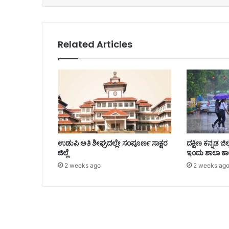
Related Articles
ಉಡುಪಿ ಅತಿ ಶೀಘ್ರದಲ್ಲೇ ಸಂಪೂರ್ಣ ಸಾಕ್ಷರ
ದಕ್ಷಿಣ ಕನ್ನಡ ಜ
ಜಿಲ್ಲೆ
ಇಂದು ಶಾಲಾ ಕಾ
2 weeks ago
2 weeks ag