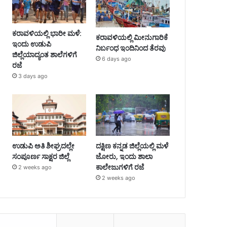
ಕರಾವಳಿಯಲ್ಲಿ ಭಾರೀ ಮಳೆ:
ಕರಾವಳಿಯಲ್ಲಿ ಮೀನುಗಾರಿಕೆ
ಇಂದು ಉಡುಪಿ
ನಿರ್ಬಂಧ ಇಂದಿನಿಂದ ತೆರವು
ಜಿಲ್ಲೆಯಾದ್ಯಂತ ಶಾಲೆಗಳಿಗೆ
6 days ago
ರಜೆ
3 days ago
ಉಡುಪಿ ಅತಿ ಶೀಘ್ರದಲ್ಲೇ
ದಕ್ಷಿಣ ಕನ್ನಡ ಜಿಲ್ಲೆಯಲ್ಲಿ ಮಳೆ
ಸಂಪೂರ್ಣ ಸಾಕ್ಷರ ಜಿಲ್ಲೆ
ಜೋರು, ಇಂದು ಶಾಲಾ
ಕಾಲೇಜುಗಳಿಗೆ ರಜೆ
2 weeks ago
2 weeks ago