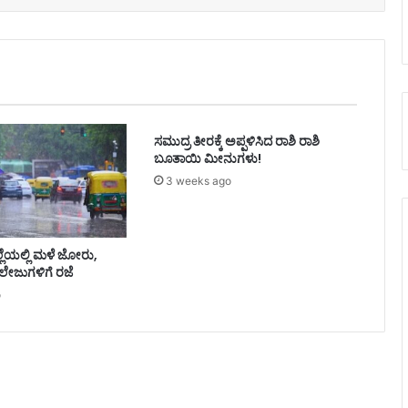
ಸಮುದ್ರ ತೀರಕ್ಕೆ ಅಪ್ಪಳಿಸಿದ ರಾಶಿ ರಾಶಿ
ಬೂತಾಯಿ ಮೀನುಗಳು!
3 weeks ago
ಿಲ್ಲೆಯಲ್ಲಿ ಮಳೆ ಜೋರು,
ಲೇಜುಗಳಿಗೆ ರಜೆ
o