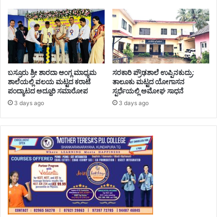
ಬಸ್ರೂರು ಶ್ರೀ ಶಾರದಾ ಆಂಗ್ಲ ಮಾಧ್ಯಮ
ಸರಕಾರಿ ಪ್ರೌಢಶಾಲೆ ಉಪ್ಪಿನಕುದ್ರು:
ಶಾಲೆಯಲ್ಲಿ ವಲಯ ಮಟ್ಟದ ಕರಾಟೆ
ತಾಲೂಕು ಮಟ್ಟದ ಯೋಗಾಸನ
ಪಂದ್ಯಾಟದ ಅದ್ದೂರಿ ಸಮಾರೋಪ
ಸ್ಪರ್ಧೆಯಲ್ಲಿ ಅಮೋಘ ಸಾಧನೆ
3 days ago
3 days ago