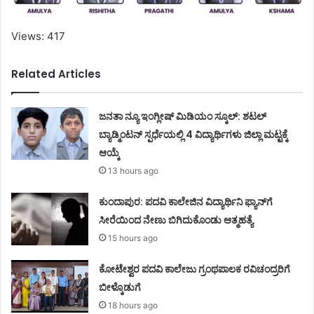
Views: 417
Related Articles
ಜನತಾ ನ್ಯೂ ಇಂಗ್ಲೀಷ್ ಮಿಡಿಯಂ ಸ್ಕೂಲ್: ಶಟಲ್
ಬ್ಯಾಡ್ಮಿಂಟನ್ ಸ್ಪರ್ಧೆಯಲ್ಲಿ 4 ವಿದ್ಯಾರ್ಥಿಗಳು ಜಿಲ್ಲಾ ಮಟ್ಟಕ್ಕೆ
ಆಯ್ಕೆ
13 hours ago
ಕುಂದಾಪುರ: ಪದವಿ ಕಾಲೇಜಿನ ವಿದ್ಯಾರ್ಥಿನಿ ಫ್ಯಾನ್‌ಗೆ
ಸೀರೆಯಿಂದ ನೇಣು ಬಿಗಿದುಕೊಂಡು ಆತ್ಮಹತ್ಯೆ
15 hours ago
ಕೋಟೇಶ್ವರ ಪದವಿ ಕಾಲೇಜು ಗ್ರಂಥಪಾಲಕ ರವಿಚಂದ್ರರಿಗೆ
ಬೀಳ್ಕೊಡುಗೆ
18 hours ago