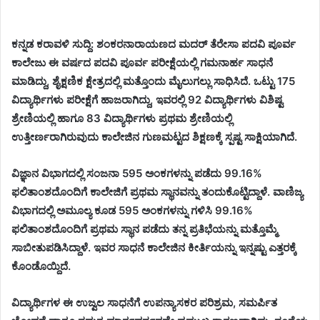
ಕನ್ನಡ ಕರಾವಳಿ ಸುದ್ದಿ: ಶಂಕರನಾರಾಯಣದ ಮದರ್ ತೆರೇಸಾ ಪದವಿ ಪೂರ್ವ
ಕಾಲೇಜು ಈ ವರ್ಷದ ಪದವಿ ಪೂರ್ವ ಪರೀಕ್ಷೆಯಲ್ಲಿ ಗಮನಾರ್ಹ ಸಾಧನೆ
ಮಾಡಿದ್ದು, ಶೈಕ್ಷಣಿಕ ಕ್ಷೇತ್ರದಲ್ಲಿ ಮತ್ತೊಂದು ಮೈಲುಗಲ್ಲು ಸಾಧಿಸಿದೆ. ಒಟ್ಟು 175
ವಿದ್ಯಾರ್ಥಿಗಳು ಪರೀಕ್ಷೆಗೆ ಹಾಜರಾಗಿದ್ದು, ಇವರಲ್ಲಿ 92 ವಿದ್ಯಾರ್ಥಿಗಳು ವಿಶಿಷ್ಟ
ಶ್ರೇಣಿಯಲ್ಲಿ ಹಾಗೂ 83 ವಿದ್ಯಾರ್ಥಿಗಳು ಪ್ರಥಮ ಶ್ರೇಣಿಯಲ್ಲಿ
ಉತ್ತೀರ್ಣರಾಗಿರುವುದು ಕಾಲೇಜಿನ ಗುಣಮಟ್ಟದ ಶಿಕ್ಷಣಕ್ಕೆ ಸ್ಪಷ್ಟ ಸಾಕ್ಷಿಯಾಗಿದೆ.
ವಿಜ್ಞಾನ ವಿಭಾಗದಲ್ಲಿ ಸಂಜನಾ 595 ಅಂಕಗಳನ್ನು ಪಡೆದು 99.16%
ಫಲಿತಾಂಶದೊಂದಿಗೆ ಕಾಲೇಜಿಗೆ ಪ್ರಥಮ ಸ್ಥಾನವನ್ನು ತಂದುಕೊಟ್ಟಿದ್ದಾಳೆ. ವಾಣಿಜ್ಯ
ವಿಭಾಗದಲ್ಲಿ ಅಮೂಲ್ಯ ಕೂಡ 595 ಅಂಕಗಳನ್ನು ಗಳಿಸಿ 99.16%
ಫಲಿತಾಂಶದೊಂದಿಗೆ ಪ್ರಥಮ ಸ್ಥಾನ ಪಡೆದು ತನ್ನ ಪ್ರತಿಭೆಯನ್ನು ಮತ್ತೊಮ್ಮೆ
ಸಾಬೀತುಪಡಿಸಿದ್ದಾಳೆ. ಇವರ ಸಾಧನೆ ಕಾಲೇಜಿನ ಕೀರ್ತಿಯನ್ನು ಇನ್ನಷ್ಟು ಎತ್ತರಕ್ಕೆ
ಕೊಂಡೊಯ್ದಿದೆ.
ವಿದ್ಯಾರ್ಥಿಗಳ ಈ ಉಜ್ವಲ ಸಾಧನೆಗೆ ಉಪನ್ಯಾಸಕರ ಪರಿಶ್ರಮ, ಸಮರ್ಪಿತ