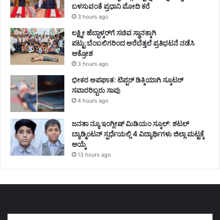
ಬಳಸುವಂತೆ ಪ್ರಧಾನಿ ಮೋದಿ ಕರೆ
3 hours ago
ಲಕ್ಷ್ಮೀ ಹೆಬ್ಬಾಳ್ಕರ್‌ಗೆ ಸಚಿವ ಸ್ಥಾನಕ್ಕಾಗಿ
ಪಟ್ಟು:ಬೆಂಬಲಿಗರಿಂದ ಅರೆಬೆತ್ತಲೆ ಪ್ರತಿಭಟನೆ ನಡೆಸಿ
ಆಕ್ರೋಶ
3 hours ago
ಭೀಕರ ಅಪಘಾತ: ಟಿಪ್ಪರ್ ಡಿಕ್ಕಿಯಾಗಿ ಸ್ಕೂಟರ್
ಸವಾರರಿಬ್ಬರು ಸಾವು
4 hours ago
ಜನತಾ ನ್ಯೂ ಇಂಗ್ಲೀಷ್ ಮಿಡಿಯಂ ಸ್ಕೂಲ್: ಶಟಲ್
ಬ್ಯಾಡ್ಮಿಂಟನ್ ಸ್ಪರ್ಧೆಯಲ್ಲಿ 4 ವಿದ್ಯಾರ್ಥಿಗಳು ಜಿಲ್ಲಾ ಮಟ್ಟಕ್ಕೆ
ಆಯ್ಕೆ
13 hours ago