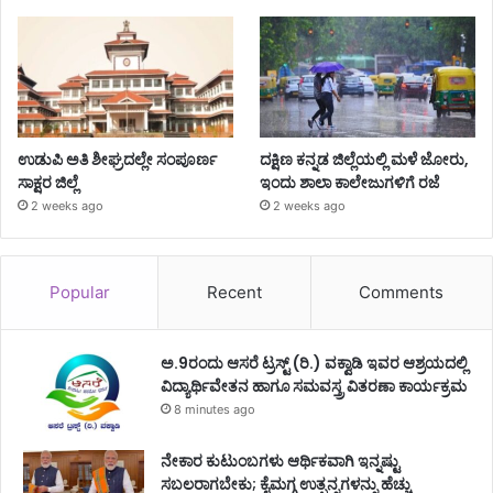
ಉಡುಪಿ ಅತಿ ಶೀಘ್ರದಲ್ಲೇ ಸಂಪೂರ್ಣ
ದಕ್ಷಿಣ ಕನ್ನಡ ಜಿಲ್ಲೆಯಲ್ಲಿ ಮಳೆ ಜೋರು,
ಸಾಕ್ಷರ ಜಿಲ್ಲೆ
ಇಂದು ಶಾಲಾ ಕಾಲೇಜುಗಳಿಗೆ ರಜೆ
2 weeks ago
2 weeks ago
Popular
Recent
Comments
ಅ.9ರಂದು ಆಸರೆ ಟ್ರಸ್ಟ್ (ರಿ.) ವಕ್ವಾಡಿ ಇವರ ಆಶ್ರಯದಲ್ಲಿ
ವಿದ್ಯಾರ್ಥಿವೇತನ ಹಾಗೂ ಸಮವಸ್ತ್ರ ವಿತರಣಾ ಕಾರ್ಯಕ್ರಮ
8 minutes ago
ನೇಕಾರ ಕುಟುಂಬಗಳು ಆರ್ಥಿಕವಾಗಿ ಇನ್ನಷ್ಟು
ಸಬಲರಾಗಬೇಕು; ಕೈಮಗ್ಗ ಉತ್ಪನ್ನಗಳನ್ನು ಹೆಚ್ಚು