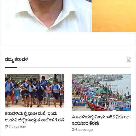
ನಮ್ಮ ಕರಾವಳಿ
ಕರಾವಳಿಯಲ್ಲಿ ಭಾರೀ ಮಳೆ: ಇಂದು
ಕರಾವಳಿಯಲ್ಲಿ ಮೀನುಗಾರಿಕೆ ನಿರ್ಬಂಧ
ಉಡುಪಿ ಜಿಲ್ಲೆಯಾದ್ಯಂತ ಶಾಲೆಗಳಿಗೆ ರಜೆ
ಇಂದಿನಿಂದ ತೆರವು
3 days ago
6 days ago