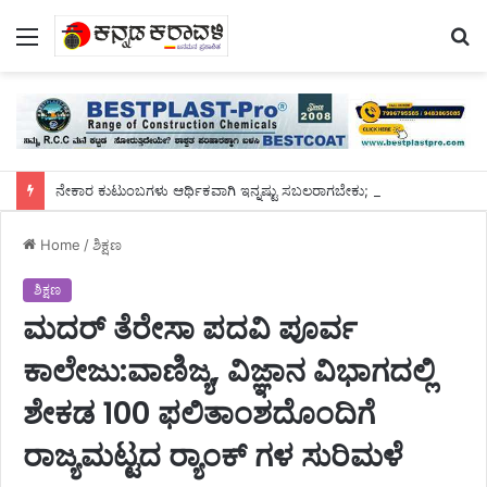
Menu
S
fo
ನೇಕಾರ ಕುಟುಂಬಗಳು ಆರ್ಥಿಕವಾಗಿ ಇನ್ನಷ್ಟು ಸಬಲರಾಗಬೇಕು; ಕೈಮಗ್ಗ ಉತ್ಪನ್ನಗಳನ್ನು ಹೆಚ್ಚು ಬಳಸುವಂತೆ ಪ್ರಧಾನಿ ಮೋದಿ ಕರೆ
Home
/
ಶಿಕ್ಷಣ
ಶಿಕ್ಷಣ
ಮದರ್ ತೆರೇಸಾ ಪದವಿ ಪೂರ್ವ
ಕಾಲೇಜು:ವಾಣಿಜ್ಯ, ವಿಜ್ಞಾನ ವಿಭಾಗದಲ್ಲಿ
ಶೇಕಡ 100 ಫಲಿತಾಂಶದೊಂದಿಗೆ
ರಾಜ್ಯಮಟ್ಟದ ರ್‍ಯಾಂಕ್ ಗಳ ಸುರಿಮಳೆ