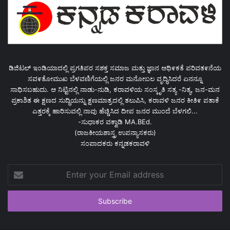
ಡಿಜಿಟಲ್ ಇಂಡಿಯಾದಲ್ಲಿ ಪ್ರಗತಿಪರ ಸಶಕ್ತ ಸಮಾಜ ಮತ್ತು ಜ್ಞಾನ ಆಥಿ೯ಕತೆ ಪರಿವತ೯ನೆಯ
ಸವ೯ತೋಮುಖ ಬೆಳವಣಿಗೆಯಲ್ಲಿ ಜನರ ಮನೋಬಲ ವೃದ್ಧಿಸಿದರೆ ಏನನ್ನೂ
ಸಾಧಿಸಬಹುದು. ಆ ನಿಟ್ಟಿನಲ್ಲಿ ನಾಡು-ನುಡಿ, ಕರಾವಳಿಯ ಸಂಸ್ಕೃತಿ ಸತ್ಯ -ನಿತ್ಯ, ಜನ-ಮನ
ಪ್ರಕಾಶಿತ ಈ ಕ್ಷಣದ ಸುದ್ಧಿಯನ್ನು ಕ್ಷಣಮಾತ್ರದಲ್ಲಿ ತಲುಪಿಸಿ, ಕರಾವಳಿ ಜನರ ಕೀತಿ೯ ಪತಾಕೆ
ಎತ್ತರಕ್ಕೆ ಹಾರಿಸುವಲ್ಲಿ ನಾವು ಹೆಚ್ಚಿಸಿದ ದೀಪ ಜನರ ಮುಂದೆ ಬೆಳಗಲಿ...
-ಸುಧಾಕರ ವಕ್ವಾಡಿ MA.BEd.
(ರಾಜಕೀಯಶಾಸ್ತ್ರ ಉಪನ್ಯಾಸಕರು)
ಸಂಪಾದಕರು ಕನ್ನಡಕರಾವಳಿ
Enter
your
Email
address