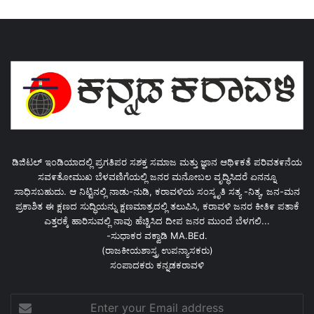
ಡಿಜಿಟಲ್ ಇಂಡಿಯಾದಲ್ಲಿ ಪ್ರಗತಿಪರ ಸಶಕ್ತ ಸಮಾಜ ಮತ್ತು ಜ್ಞಾನ ಆಥಿ೯ಕತೆ ಪರಿವತ೯ನೆಯ
ಸವ೯ತೋಮುಖ ಬೆಳವಣಿಗೆಯಲ್ಲಿ ಜನರ ಮನೋಬಲ ವೃದ್ಧಿಸಿದರೆ ಏನನ್ನೂ
ಸಾಧಿಸಬಹುದು. ಆ ನಿಟ್ಟಿನಲ್ಲಿ ನಾಡು-ನುಡಿ, ಕರಾವಳಿಯ ಸಂಸ್ಕೃತಿ ಸತ್ಯ -ನಿತ್ಯ, ಜನ-ಮನ
ಪ್ರಕಾಶಿತ ಈ ಕ್ಷಣದ ಸುದ್ಧಿಯನ್ನು ಕ್ಷಣಮಾತ್ರದಲ್ಲಿ ತಲುಪಿಸಿ, ಕರಾವಳಿ ಜನರ ಕೀತಿ೯ ಪತಾಕೆ
ಎತ್ತರಕ್ಕೆ ಹಾರಿಸುವಲ್ಲಿ ನಾವು ಹೆಚ್ಚಿಸಿದ ದೀಪ ಜನರ ಮುಂದೆ ಬೆಳಗಲಿ...
-ಸುಧಾಕರ ವಕ್ವಾಡಿ MA.BEd.
(ರಾಜಕೀಯಶಾಸ್ತ್ರ ಉಪನ್ಯಾಸಕರು)
ಸಂಪಾದಕರು ಕನ್ನಡಕರಾವಳಿ
Enter