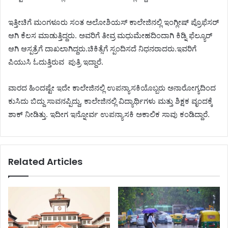
ಇತ್ತೀಚಿಗೆ ಮಂಗಳೂರು ಸಂತ ಅಲೋಶಿಯಸ್ ಕಾಲೇಜಿನಲ್ಲಿ ಇಂಗ್ಲೀಷ್ ಪ್ರೊಫೆಸರ್
ಆಗಿ ಕೆಲಸ ಮಾಡುತ್ತಿದ್ದರು. ಅವರಿಗೆ ತೀವ್ರ ಮಧುಮೇಹದಿಂದಾಗಿ ಕಿಡ್ನಿ ಫೆಲ್ಯೂರ್
ಆಗಿ ಆಸ್ಪತ್ರೆಗೆ ದಾಖಲಾಗಿದ್ದರು.ಚಿಕಿತ್ಸೆಗೆ ಸ್ಪಂದಿಸದೆ ನಿಧನರಾದರು.ಇವರಿಗೆ
ಪಿಯುಸಿ ಓದುತ್ತಿರುವ ಪುತ್ರಿ ಇದ್ದಾರೆ.
ವಾರದ ಹಿಂದಷ್ಟೇ ಇದೇ ಕಾಲೇಜಿನಲ್ಲಿ ಉಪನ್ಯಾಸಕಿಯೊಬ್ಬರು ಅನಾರೋಗ್ಯದಿಂದ
ಕುಸಿದು ಬಿದ್ದು ಸಾವನಪ್ಪಿದ್ದು, ಕಾಲೇಜಿನಲ್ಲಿ ವಿದ್ಯಾರ್ಥಿಗಳು ಮತ್ತು ಶಿಕ್ಷಕ ವೃಂದಕ್ಕೆ
ಶಾಕ್ ನೀಡಿತ್ತು. ಇದೀಗ ಇನ್ನೋರ್ವ ಉಪನ್ಯಾಸಕಿ ಅಕಾಲಿಕ ಸಾವು ಕಂಡಿದ್ದಾರೆ.
Related Articles