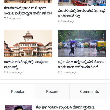
ಕರಾವಳಿಯಲ್ಲಿ ಭಾರೀ ಮಳೆ: ಇಂದು
ಕರಾವಳಿಯಲ್ಲಿ ಮೀನುಗಾರಿಕೆ ನಿರ್ಬಂಧ
ಉಡುಪಿ ಜಿಲ್ಲೆಯಾದ್ಯಂತ ಶಾಲೆಗಳಿಗೆ ರಜೆ
ಇಂದಿನಿಂದ ತೆರವು
6 days ago
1 week ago
ಉಡುಪಿ ಅತಿ ಶೀಘ್ರದಲ್ಲೇ ಸಂಪೂರ್ಣ
ದಕ್ಷಿಣ ಕನ್ನಡ ಜಿಲ್ಲೆಯಲ್ಲಿ ಮಳೆ ಜೋರು,
ಸಾಕ್ಷರ ಜಿಲ್ಲೆ
ಇಂದು ಶಾಲಾ ಕಾಲೇಜುಗಳಿಗೆ ರಜೆ
2 weeks ago
3 weeks ago
Popular
Recent
Comments
ಕೋರ್ಟ್ ನಿಯಮ ಉಲ್ಲಂಘಿಸಿ ದೆಹಲಿಗೆ ಪ್ರಯಾಣ: