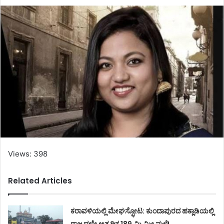
Views: 398
Related Articles
ಕರಾವಳಿಯಲ್ಲಿ ಮೇಘಸ್ಫೋಟ: ಕುಂದಾಪುರದ ಹಕ್ಲಾಡಿಯಲ್ಲಿ
ರಾಜ್ಯದಲ್ಲೇ ಅತ್ಯಧಿಕ 189.ಮಿ.ಮೀ ಮಳೆ!