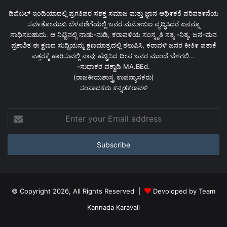
ಡಿಜಿಟಲ್ ಇಂಡಿಯಾದಲ್ಲಿ ಪ್ರಗತಿಪರ ಸಶಕ್ತ ಸಮಾಜ ಮತ್ತು ಜ್ಞಾನ ಆಥಿ೯ಕತೆ ಪರಿವತ೯ನೆಯ
ಸವ೯ತೋಮುಖ ಬೆಳವಣಿಗೆಯಲ್ಲಿ ಜನರ ಮನೋಬಲ ವೃದ್ಧಿಸಿದರೆ ಏನನ್ನೂ
ಸಾಧಿಸಬಹುದು. ಆ ನಿಟ್ಟಿನಲ್ಲಿ ನಾಡು-ನುಡಿ, ಕರಾವಳಿಯ ಸಂಸ್ಕೃತಿ ಸತ್ಯ -ನಿತ್ಯ, ಜನ-ಮನ
ಪ್ರಕಾಶಿತ ಈ ಕ್ಷಣದ ಸುದ್ಧಿಯನ್ನು ಕ್ಷಣಮಾತ್ರದಲ್ಲಿ ತಲುಪಿಸಿ, ಕರಾವಳಿ ಜನರ ಕೀತಿ೯ ಪತಾಕೆ
ಎತ್ತರಕ್ಕೆ ಹಾರಿಸುವಲ್ಲಿ ನಾವು ಹೆಚ್ಚಿಸಿದ ದೀಪ ಜನರ ಮುಂದೆ ಬೆಳಗಲಿ...
-ಸುಧಾಕರ ವಕ್ವಾಡಿ MA.BEd.
(ರಾಜಕೀಯಶಾಸ್ತ್ರ ಉಪನ್ಯಾಸಕರು)
ಸಂಪಾದಕರು ಕನ್ನಡಕರಾವಳಿ
Enter
your
Email
address
© Copyright 2026, All Rights Reserved |
Devoloped by Team
Kannada Karavali