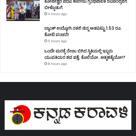
ಕೋಟೇಶ್ವರ ಪದವಿ ಕಾಲೇಜು ಗ್ರಂಥಪಾಲಕ ರವಿಚಂದ್ರರಿಗೆ
ಬೀಳ್ಕೊಡುಗೆ
4 hours ago
ಬ್ಯಾಂಕ್ ಉದ್ಯೋಗಿ ನಕಲಿ ಚಿನ್ನ ಅಡವಿಟ್ಟು 1.53 ರೂ.
ಕೋಟಿ ವಂಚನೆ!
5 hours ago
ಒಂದೇ ಮರಕ್ಕೆ ನೇಣು ಬಿಗಿದ ಸ್ಥಿತಿಯಲ್ಲಿ ಇಬ್ಬರು
ಯುವತಿಯರ ಶವ ಪತ್ತೆ: ಕೊಲೆಯೋ..ಆತ್ಮಹತ್ಯೆಯೋ!?
8 hours ago