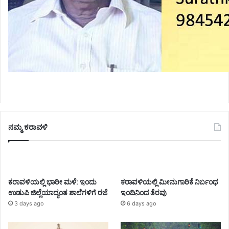
ನಮ್ಮ ಕರಾವಳಿ
ಕರಾವಳಿಯಲ್ಲಿ ಭಾರೀ ಮಳೆ: ಇಂದು
ಕರಾವಳಿಯಲ್ಲಿ ಮೀನುಗಾರಿಕೆ ನಿರ್ಬಂಧ
ಉಡುಪಿ ಜಿಲ್ಲೆಯಾದ್ಯಂತ ಶಾಲೆಗಳಿಗೆ ರಜೆ
ಇಂದಿನಿಂದ ತೆರವು
3 days ago
6 days ago