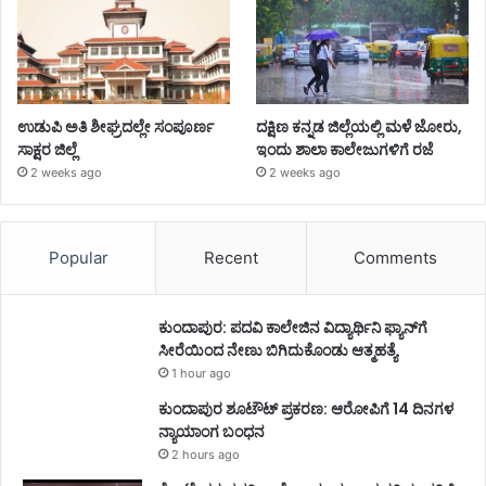
ಉಡುಪಿ ಅತಿ ಶೀಘ್ರದಲ್ಲೇ ಸಂಪೂರ್ಣ
ದಕ್ಷಿಣ ಕನ್ನಡ ಜಿಲ್ಲೆಯಲ್ಲಿ ಮಳೆ ಜೋರು,
ಸಾಕ್ಷರ ಜಿಲ್ಲೆ
ಇಂದು ಶಾಲಾ ಕಾಲೇಜುಗಳಿಗೆ ರಜೆ
2 weeks ago
2 weeks ago
Popular
Recent
Comments
ಕುಂದಾಪುರ: ಪದವಿ ಕಾಲೇಜಿನ ವಿದ್ಯಾರ್ಥಿನಿ ಫ್ಯಾನ್‌ಗೆ
ಸೀರೆಯಿಂದ ನೇಣು ಬಿಗಿದುಕೊಂಡು ಆತ್ಮಹತ್ಯೆ
1 hour ago
ಕುಂದಾಪುರ ಶೂಟೌಟ್ ಪ್ರಕರಣ: ಆರೋಪಿಗೆ 14 ದಿನಗಳ
ನ್ಯಾಯಾಂಗ ಬಂಧನ
2 hours ago