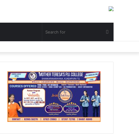
Search
for