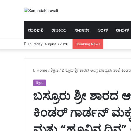
ಮುಖಪುಟ
ರಾಜಕೀಯ
ಸಾಮಾಜಿಕ
ಆರ್ಥಿಕ
ಧಾರ್ಮಿಕ
Thursday, August 6 2026
Breaking News
Home
/
ಶಿಕ್ಷಣ
/
ಬಸ್ರೂರು ಶ್ರೀ ಶಾರದ ಆಂಗ್ಲ ಮಾಧ್ಯಮ ಶಾಲೆ ಕಿಂಡ
ಶಿಕ್ಷಣ
ಬಸ್ರೂರು ಶ್ರೀ ಶಾರದ 
ಕಿಂಡರ್ ಗಾರ್ಡನ್ ಮಕ್
ಮತ್ತು “ಹೂವಿನ ದಿನ”