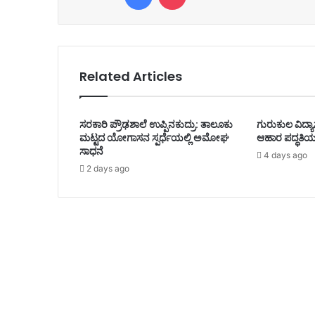
Related Articles
ಸರಕಾರಿ ಪ್ರೌಢಶಾಲೆ ಉಪ್ಪಿನಕುದ್ರು: ತಾಲೂಕು
ಗುರುಕುಲ ವಿದ್ಯಾ
ಮಟ್ಟದ ಯೋಗಾಸನ ಸ್ಪರ್ಧೆಯಲ್ಲಿ ಅಮೋಘ
ಆಹಾರ ಪದ್ಧತಿಯ
ಸಾಧನೆ
4 days ago
2 days ago