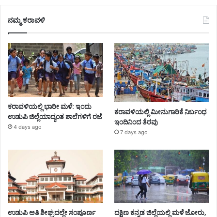
ನಮ್ಮ ಕರಾವಳಿ
ಕರಾವಳಿಯಲ್ಲಿ ಭಾರೀ ಮಳೆ: ಇಂದು
ಕರಾವಳಿಯಲ್ಲಿ ಮೀನುಗಾರಿಕೆ ನಿರ್ಬಂಧ
ಉಡುಪಿ ಜಿಲ್ಲೆಯಾದ್ಯಂತ ಶಾಲೆಗಳಿಗೆ ರಜೆ
ಇಂದಿನಿಂದ ತೆರವು
4 days ago
7 days ago
ಉಡುಪಿ ಅತಿ ಶೀಘ್ರದಲ್ಲೇ ಸಂಪೂರ್ಣ
ದಕ್ಷಿಣ ಕನ್ನಡ ಜಿಲ್ಲೆಯಲ್ಲಿ ಮಳೆ ಜೋರು,