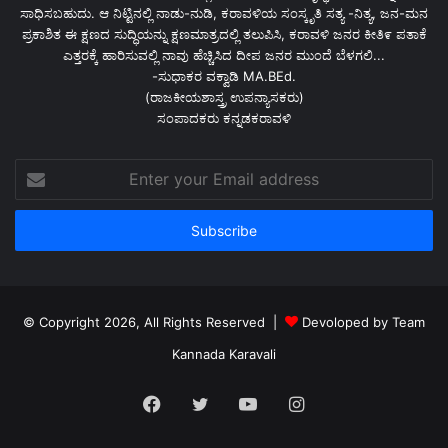
ಸಾಧಿಸಬಹುದು. ಆ ನಿಟ್ಟಿನಲ್ಲಿ ನಾಡು-ನುಡಿ, ಕರಾವಳಿಯ ಸಂಸ್ಕೃತಿ ಸತ್ಯ -ನಿತ್ಯ, ಜನ-ಮನ
ಪ್ರಕಾಶಿತ ಈ ಕ್ಷಣದ ಸುದ್ಧಿಯನ್ನು ಕ್ಷಣಮಾತ್ರದಲ್ಲಿ ತಲುಪಿಸಿ, ಕರಾವಳಿ ಜನರ ಕೀತಿ೯ ಪತಾಕೆ
ಎತ್ತರಕ್ಕೆ ಹಾರಿಸುವಲ್ಲಿ ನಾವು ಹೆಚ್ಚಿಸಿದ ದೀಪ ಜನರ ಮುಂದೆ ಬೆಳಗಲಿ...
-ಸುಧಾಕರ ವಕ್ವಾಡಿ MA.BEd.
(ರಾಜಕೀಯಶಾಸ್ತ್ರ ಉಪನ್ಯಾಸಕರು)
ಸಂಪಾದಕರು ಕನ್ನಡಕರಾವಳಿ
Enter
your
Email
address
© Copyright 2026, All Rights Reserved |
Devoloped by Team
Kannada Karavali
Facebook
Twitter
YouTube
Instagram