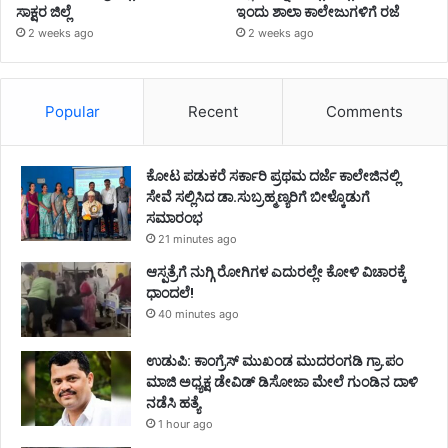
ಸಾಕ್ಷರ ಜಿಲ್ಲೆ
ಇಂದು ಶಾಲಾ ಕಾಲೇಜುಗಳಿಗೆ ರಜೆ
2 weeks ago
2 weeks ago
Popular
Recent
Comments
ಕೋಟ ಪಡುಕರೆ ಸರ್ಕಾರಿ ಪ್ರಥಮ ದರ್ಜೆ ಕಾಲೇಜಿನಲ್ಲಿ
ಸೇವೆ ಸಲ್ಲಿಸಿದ ಡಾ.ಸುಬ್ರಹ್ಮಣ್ಯರಿಗೆ ಬೀಳ್ಕೊಡುಗೆ
ಸಮಾರಂಭ
21 minutes ago
ಆಸ್ಪತ್ರೆಗೆ ನುಗ್ಗಿ ರೋಗಿಗಳ ಎದುರಲ್ಲೇ ಕೋಳಿ ವಿಚಾರಕ್ಕೆ
ಧಾಂದಲೆ!
40 minutes ago
ಉಡುಪಿ: ಕಾಂಗ್ರೆಸ್‌ ಮುಖಂಡ ಮುದರಂಗಡಿ ಗ್ರಾ.ಪಂ
ಮಾಜಿ ಅಧ್ಯಕ್ಷ ಡೇವಿಡ್‌ ಡಿಸೋಜಾ ಮೇಲೆ ಗುಂಡಿನ ದಾಳಿ
ನಡೆಸಿ ಹತ್ಯೆ
1 hour ago