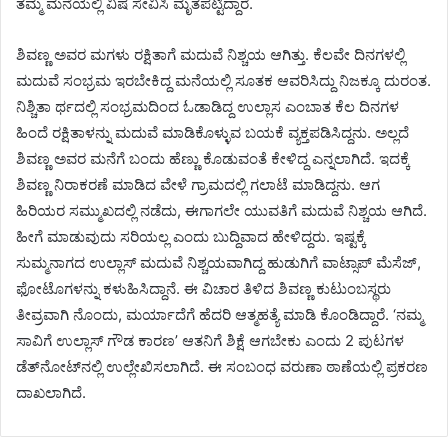
ತಮ್ಮ ಮನೆಯಲ್ಲಿ ವಿಷ ಸೇವಿಸಿ ಮೃತಪಟ್ಟಿದ್ದಾರೆ.
ಶಿವಣ್ಣ ಅವರ ಮಗಳು ರಕ್ಷಿತಾಗೆ ಮದುವೆ ನಿಶ್ಚಯ ಆಗಿತ್ತು. ಕೆಲವೇ ದಿನಗಳಲ್ಲಿ
ಮದುವೆ ಸಂಭ್ರಮ ಇರಬೇಕಿದ್ದ ಮನೆಯಲ್ಲಿ ಸೂತಕ ಆವರಿಸಿದ್ದು ನಿಜಕ್ಕೂ ದುರಂತ.
ನಿಶ್ಚಿತಾ ರ್ಥದಲ್ಲಿ ಸಂಭ್ರಮದಿಂದ ಓಡಾಡಿದ್ದ ಉಲ್ಲಾಸ ಎಂಬಾತ ಕೆಲ ದಿನಗಳ
ಹಿಂದೆ ರಕ್ಷಿತಾಳನ್ನು ಮದುವೆ ಮಾಡಿಕೊಳ್ಳುವ ಬಯಕೆ ವ್ಯಕ್ತಪಡಿಸಿದ್ದನು. ಅಲ್ಲದೆ
ಶಿವಣ್ಣ ಅವರ ಮನೆಗೆ ಬಂದು ಹೆಣ್ಣು ಕೊಡುವಂತೆ ಕೇಳಿದ್ದ ಎನ್ನಲಾಗಿದೆ. ಇದಕ್ಕೆ
ಶಿವಣ್ಣ ನಿರಾಕರಣೆ ಮಾಡಿದ ವೇಳೆ ಗ್ರಾಮದಲ್ಲಿ ಗಲಾಟೆ ಮಾಡಿದ್ದನು. ಆಗ
ಹಿರಿಯರ ಸಮ್ಮುಖದಲ್ಲಿ ನಡೆದು, ಈಗಾಗಲೇ ಯುವತಿಗೆ ಮದುವೆ ನಿಶ್ಚಯ ಆಗಿದೆ.
ಹೀಗೆ ಮಾಡುವುದು ಸರಿಯಲ್ಲ ಎಂದು ಬುದ್ದಿವಾದ ಹೇಳಿದ್ದರು. ಇಷ್ಟಕ್ಕೆ
ಸುಮ್ಮನಾಗದ ಉಲ್ಲಾಸ್ ಮದುವೆ ನಿಶ್ಚಯವಾಗಿದ್ದ ಹುಡುಗಿಗೆ ವಾಟ್ಸಾಪ್ ಮೆಸೆಜ್,
ಫೋಟೊಗಳನ್ನು ಕಳುಹಿಸಿದ್ದಾನೆ. ಈ ವಿಚಾರ ತಿಳಿದ ಶಿವಣ್ಣ ಕುಟುಂಬಸ್ಥರು
ತೀವ್ರವಾಗಿ ನೊಂದು, ಮರ್ಯಾದೆಗೆ ಹೆದರಿ ಆತ್ಮಹತ್ಯೆ ಮಾಡಿ ಕೊಂಡಿದ್ದಾರೆ. ‘ನಮ್ಮ
ಸಾವಿಗೆ ಉಲ್ಲಾಸ್ ಗೌಡ ಕಾರಣ’ ಆತನಿಗೆ ಶಿಕ್ಷೆ ಆಗಬೇಕು ಎಂದು 2 ಪುಟಗಳ
ಡೆತ್‌ನೋಟ್‌ನಲ್ಲಿ ಉಲ್ಲೇಖಿಸಲಾಗಿದೆ. ಈ ಸಂಬಂಧ ವರುಣಾ ಠಾಣೆಯಲ್ಲಿ ಪ್ರಕರಣ
ದಾಖಲಾಗಿದೆ.