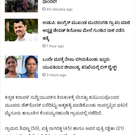
ಧಾಂದಲೆ!
40 minutes ago
ಉಡುಪಿ: ಕಾಂಗ್ರೆಸ್‌ ಮುಖಂಡ ಮುದರಂಗಡಿ ಗ್ರಾ.ಪಂ ಮಾಜಿ
ಅಧ್ಯಕ್ಷ ಡೇವಿಡ್‌ ಡಿಸೋಜಾ ಮೇಲೆ ಗುಂಡಿನ ದಾಳಿ ನಡೆಸಿ
ಹತ್ಯೆ
1 hour ago
ಒಂದೇ ಮರಕ್ಕೆ ನೇಣು ಬಿಗಿದುಕೊಂಡು ಇಬ್ಬರು
ಯುವತಿಯರ ಜೀವಾಂತ್ಯ; ತನಿಖೆಯಲ್ಲಿ ಬಿಗ್ ಟ್ವಿಸ್ಟ್!
3 hours ago
ಕನ್ನಡ ಕರಾವಳಿ ಸುದ್ದಿ:ಯುವಕನ ಕಿರುಕುಳಕ್ಕೆ ಬೇಸತ್ತು ಕುಟುಂಬವೊಂದರ
ಮೂವರು ಡೆತ್‌ನೋಟ್ ಬರೆದಿಟ್ಟು ಆತ್ಮಹತ್ಯೆ ಮಾಡಿಕೊಂಡು ಸಾವನ್ನಪ್ಪಿದ ಘಟನೆ
ಮೈಸೂರು ತಾಲೂಕಿನ ಕೆಂಪಯ್ಯನಹುಂಡಿ ಗ್ರಾಮದಲ್ಲಿ ನಡೆದಿದೆ.
ಗ್ರಾಮದ ಶಿವಣ್ಣ (50), ಪತ್ನಿ ನಾಗರತ್ನ (45) ಹಾಗೂ ಅವರ ಪುತ್ರಿ ರಕ್ಷಿತಾ (21)