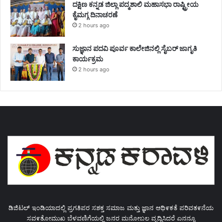
ದಕ್ಷಿಣ ಕನ್ನಡ ಜಿಲ್ಲಾ ಪದ್ಮಶಾಲಿ ಮಹಾಸಭಾ ರಾಷ್ಟ್ರೀಯ
ಕೈಮಗ್ಗ ದಿನಾಚರಣೆ
2 hours ago
ಸುಜ್ಞಾನ ಪದವಿ ಪೂರ್ವ ಕಾಲೇಜಿನಲ್ಲಿ ಸೈಬರ್ ಜಾಗೃತಿ
ಕಾರ್ಯಕ್ರಮ
2 hours ago
ಡಿಜಿಟಲ್ ಇಂಡಿಯಾದಲ್ಲಿ ಪ್ರಗತಿಪರ ಸಶಕ್ತ ಸಮಾಜ ಮತ್ತು ಜ್ಞಾನ ಆಥಿ೯ಕತೆ ಪರಿವತ೯ನೆಯ
ಸವ೯ತೋಮುಖ ಬೆಳವಣಿಗೆಯಲ್ಲಿ ಜನರ ಮನೋಬಲ ವೃದ್ಧಿಸಿದರೆ ಏನನ್ನೂ