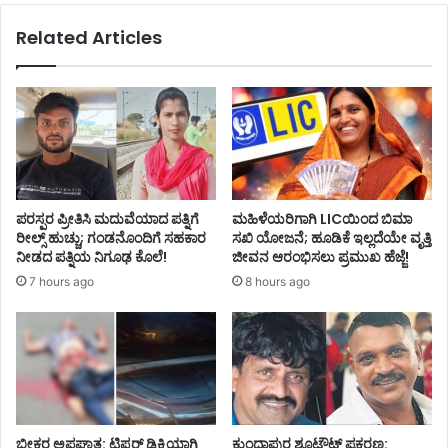
Related Articles
ಪರಸ್ಪರ ಪ್ರೀತಿಸಿ ಮದುವೆಯಾದ ಪತ್ನಿಗೆ
ಮಹಿಳೆಯರಿಗಾಗಿ LICಯಿಂದ ಬಿಮಾ
ರೀಲ್ಸ್ ಹುಚ್ಚು; ಗಂಡನೊಂದಿಗೆ ಸಹಕಾರ
ಸಖಿ ಯೋಜನೆ; ಹೂಡಿಕೆ ಇಲ್ಲದೆಯೇ ವೃತ್ತಿ
ನೀಡದ ಪತ್ನಿಯ ನಿಗೂಢ ಕೊಲೆ!
ಜೀವನ ಆರಂಭಿಸಲು ಪ್ರಮುಖ ಹೆಜ್ಜೆ!
7 hours ago
8 hours ago
ಭೀಕರ ಅಪಘಾತ: ಟಿಪ್ಪರ್ ಡಿಕ್ಕಿಯಾಗಿ
ಕುಂದಾಪುರ ಶೂಟೌಟ್ ಪ್ರಕರಣ: