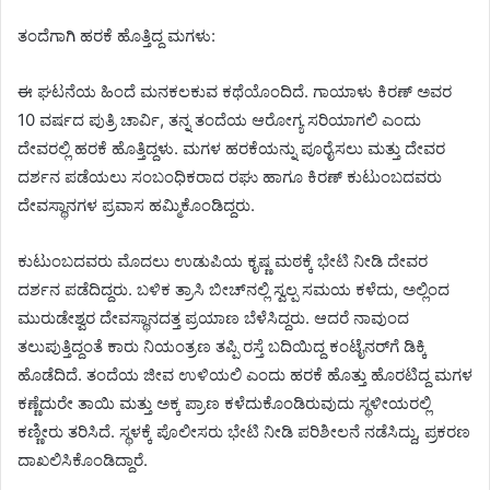
ತಂದೆಗಾಗಿ ಹರಕೆ ಹೊತ್ತಿದ್ದ ಮಗಳು:
ಈ ಘಟನೆಯ ಹಿಂದೆ ಮನಕಲಕುವ ಕಥೆಯೊಂದಿದೆ. ಗಾಯಾಳು ಕಿರಣ್ ಅವರ
10 ವರ್ಷದ ಪುತ್ರಿ ಚಾರ್ವಿ, ತನ್ನ ತಂದೆಯ ಆರೋಗ್ಯ ಸರಿಯಾಗಲಿ ಎಂದು
ದೇವರಲ್ಲಿ ಹರಕೆ ಹೊತ್ತಿದ್ದಳು. ಮಗಳ ಹರಕೆಯನ್ನು ಪೂರೈಸಲು ಮತ್ತು ದೇವರ
ದರ್ಶನ ಪಡೆಯಲು ಸಂಬಂಧಿಕರಾದ ರಘು ಹಾಗೂ ಕಿರಣ್ ಕುಟುಂಬದವರು
ದೇವಸ್ಥಾನಗಳ ಪ್ರವಾಸ ಹಮ್ಮಿಕೊಂಡಿದ್ದರು.
ಕುಟುಂಬದವರು ಮೊದಲು ಉಡುಪಿಯ ಕೃಷ್ಣ ಮಠಕ್ಕೆ ಭೇಟಿ ನೀಡಿ ದೇವರ
ದರ್ಶನ ಪಡೆದಿದ್ದರು. ಬಳಿಕ ತ್ರಾಸಿ ಬೀಚ್‌ನಲ್ಲಿ ಸ್ವಲ್ಪ ಸಮಯ ಕಳೆದು, ಅಲ್ಲಿಂದ
ಮುರುಡೇಶ್ವರ ದೇವಸ್ಥಾನದತ್ತ ಪ್ರಯಾಣ ಬೆಳೆಸಿದ್ದರು. ಆದರೆ ನಾವುಂದ
ತಲುಪುತ್ತಿದ್ದಂತೆ ಕಾರು ನಿಯಂತ್ರಣ ತಪ್ಪಿ ರಸ್ತೆ ಬದಿಯಿದ್ದ ಕಂಟೈನರ್‌ಗೆ ಡಿಕ್ಕಿ
ಹೊಡೆದಿದೆ. ತಂದೆಯ ಜೀವ ಉಳಿಯಲಿ ಎಂದು ಹರಕೆ ಹೊತ್ತು ಹೊರಟಿದ್ದ ಮಗಳ
ಕಣ್ಣೆದುರೇ ತಾಯಿ ಮತ್ತು ಅಕ್ಕ ಪ್ರಾಣ ಕಳೆದುಕೊಂಡಿರುವುದು ಸ್ಥಳೀಯರಲ್ಲಿ
ಕಣ್ಣೀರು ತರಿಸಿದೆ. ಸ್ಥಳಕ್ಕೆ ಪೊಲೀಸರು ಭೇಟಿ ನೀಡಿ ಪರಿಶೀಲನೆ ನಡೆಸಿದ್ದು, ಪ್ರಕರಣ
ದಾಖಲಿಸಿಕೊಂಡಿದ್ದಾರೆ.