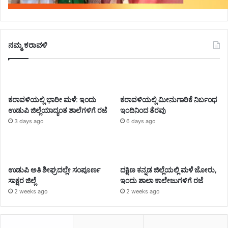
ನಮ್ಮ ಕರಾವಳಿ
ಕರಾವಳಿಯಲ್ಲಿ ಭಾರೀ ಮಳೆ: ಇಂದು
ಕರಾವಳಿಯಲ್ಲಿ ಮೀನುಗಾರಿಕೆ ನಿರ್ಬಂಧ
ಉಡುಪಿ ಜಿಲ್ಲೆಯಾದ್ಯಂತ ಶಾಲೆಗಳಿಗೆ ರಜೆ
ಇಂದಿನಿಂದ ತೆರವು
3 days ago
6 days ago
ಉಡುಪಿ ಅತಿ ಶೀಘ್ರದಲ್ಲೇ ಸಂಪೂರ್ಣ
ದಕ್ಷಿಣ ಕನ್ನಡ ಜಿಲ್ಲೆಯಲ್ಲಿ ಮಳೆ ಜೋರು,
ಸಾಕ್ಷರ ಜಿಲ್ಲೆ
ಇಂದು ಶಾಲಾ ಕಾಲೇಜುಗಳಿಗೆ ರಜೆ
2 weeks ago
2 weeks ago