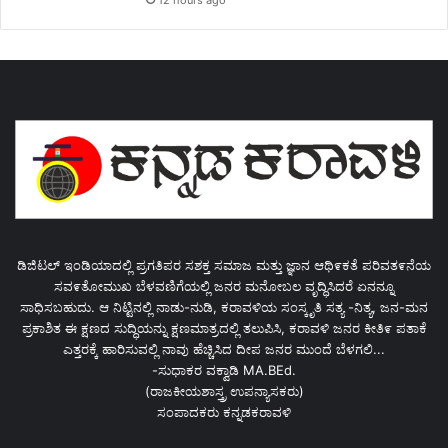
12 hours ago
ಡಿಜಿಟಲ್ ಇಂಡಿಯಾದಲ್ಲಿ ಪ್ರಗತಿಪರ ಸಶಕ್ತ ಸಮಾಜ ಮತ್ತು ಜ್ಞಾನ ಆಥಿ೯ಕತೆ ಪರಿವತ೯ನೆಯ
ಸವ೯ತೋಮುಖ ಬೆಳವಣಿಗೆಯಲ್ಲಿ ಜನರ ಮನೋಬಲ ವೃದ್ಧಿಸಿದರೆ ಏನನ್ನೂ
ಸಾಧಿಸಬಹುದು. ಆ ನಿಟ್ಟಿನಲ್ಲಿ ನಾಡು-ನುಡಿ, ಕರಾವಳಿಯ ಸಂಸ್ಕೃತಿ ಸತ್ಯ -ನಿತ್ಯ, ಜನ-ಮನ
ಪ್ರಕಾಶಿತ ಈ ಕ್ಷಣದ ಸುದ್ಧಿಯನ್ನು ಕ್ಷಣಮಾತ್ರದಲ್ಲಿ ತಲುಪಿಸಿ, ಕರಾವಳಿ ಜನರ ಕೀತಿ೯ ಪತಾಕೆ
ಎತ್ತರಕ್ಕೆ ಹಾರಿಸುವಲ್ಲಿ ನಾವು ಹೆಚ್ಚಿಸಿದ ದೀಪ ಜನರ ಮುಂದೆ ಬೆಳಗಲಿ...
-ಸುಧಾಕರ ವಕ್ವಾಡಿ MA.BEd.
(ರಾಜಕೀಯಶಾಸ್ತ್ರ ಉಪನ್ಯಾಸಕರು)
ಸಂಪಾದಕರು ಕನ್ನಡಕರಾವಳಿ