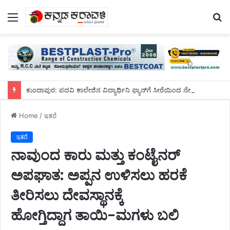
Menu
S
fo
ಕುಂದಾಪುರ: ಪದವಿ ಕಾಲೇಜಿನ ವಿದ್ಯಾರ್ಥಿನಿ ಫ್ಯಾನ್‌ಗೆ ಸೀರೆಯಿಂದ ನೇಣು ಬಿಗಿದುಕೊಂಡು ಆತ್ಮಹತ್ಯೆ
Home
/
ಇತರೆ
ಇತರೆ
ನಾವುಂದ ಕಾರು ಮತ್ತು ಕಂಟೈನರ್
ಅಪಘಾತ: ಅಪ್ಪನ ಉಳಿಸಲು ಹರಕೆ
ತೀರಿಸಲು ದೇವಸ್ಥಾನಕ್ಕೆ
ಹೋಗ್ತಿದ್ದಾಗ ತಾಯಿ-ಮಗಳು ಬಲಿ