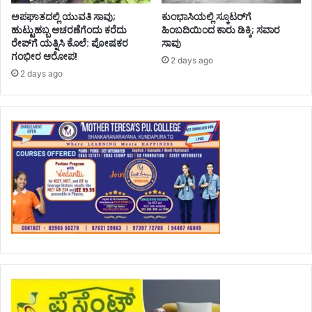
ಅಪಘಾತದಲ್ಲಿ ಯುವತಿ ಸಾವು;
ಕುಂಭಾಸಿಯಲ್ಲಿ ಸ್ಕೂಟರ್‌ಗೆ
ಹುಟ್ಟುಹಬ್ಬ ಆಚರಣೆಗೆಂದು ಕರೆದು
ಹಿಂಬದಿಯಿಂದ ಕಾರು ಡಿಕ್ಕಿ; ಸವಾರ
ರೇಪ್‌ಗೆ ಯತ್ನಿಸಿ ಕೊಲೆ: ಪೋಷಕರ
ಸಾವು
ಗಂಭೀರ ಆರೋಪ!
2 days ago
2 days ago