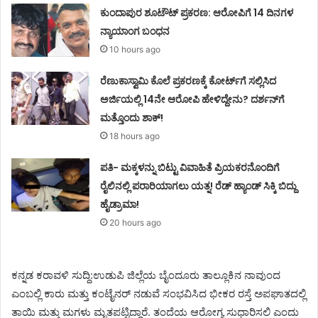
ಕುಂದಾಪುರ ಶೂಟೌಟ್ ಪ್ರಕರಣ: ಆರೋಪಿಗೆ 14 ದಿನಗಳ
ನ್ಯಾಯಾಂಗ ಬಂಧನ
10 hours ago
ರೆಣುಕಾಸ್ವಾಮಿ ಕೊಲೆ ಪ್ರಕರಣಕ್ಕೆ ಕೋರ್ಟ್‌ಗೆ ಸಲ್ಲಿಸಿದ
ಅರ್ಜಿಯಲ್ಲಿ 14ನೇ ಆರೋಪಿ ಹೇಳಿದ್ದೇನು? ದರ್ಶನ್‌ಗೆ
ಮತ್ತೊಂದು ಶಾಕ್!
18 hours ago
ಪತಿ- ಮಕ್ಕಳನ್ನು ಬಿಟ್ಟು ವಿವಾಹಿತೆ ಪ್ರಿಯಕರನೊಂದಿಗೆ
ರೈಲಿನಲ್ಲಿ ಪರಾರಿಯಾಗಲು ಯತ್ನ! ರೆಡ್ ಹ್ಯಾಂಡ್ ಸಿಕ್ಕಿ ಬಿದ್ದು
ಹೈಡ್ರಾಮಾ!
20 hours ago
ಕನ್ನಡ ಕರಾವಳಿ ಸುದ್ದಿ:ಉಡುಪಿ ಜಿಲ್ಲೆಯ ಬೈಂದೂರು ತಾಲ್ಲೂಕಿನ ನಾವುಂದ
ಎಂಬಲ್ಲಿ ಕಾರು ಮತ್ತು ಕಂಟೈನರ್ ನಡುವೆ ಸಂಭವಿಸಿದ ಭೀಕರ ರಸ್ತೆ ಅಪಘಾತದಲ್ಲಿ
ತಾಯಿ ಮತ್ತು ಮಗಳು ಮೃತಪಟ್ಟಿದ್ದಾರೆ. ತಂದೆಯ ಆರೋಗ್ಯ ಸುಧಾರಿಸಲಿ ಎಂದು