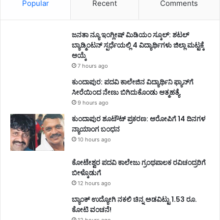
Popular
Recent
Comments
ಜನತಾ ನ್ಯೂ ಇಂಗ್ಲೀಷ್ ಮಿಡಿಯಂ ಸ್ಕೂಲ್: ಶಟಲ್
ಬ್ಯಾಡ್ಮಿಂಟನ್ ಸ್ಪರ್ಧೆಯಲ್ಲಿ 4 ವಿದ್ಯಾರ್ಥಿಗಳು ಜಿಲ್ಲಾ ಮಟ್ಟಕ್ಕೆ
ಆಯ್ಕೆ
7 hours ago
ಕುಂದಾಪುರ: ಪದವಿ ಕಾಲೇಜಿನ ವಿದ್ಯಾರ್ಥಿನಿ ಫ್ಯಾನ್‌ಗೆ
ಸೀರೆಯಿಂದ ನೇಣು ಬಿಗಿದುಕೊಂಡು ಆತ್ಮಹತ್ಯೆ
9 hours ago
ಕುಂದಾಪುರ ಶೂಟೌಟ್ ಪ್ರಕರಣ: ಆರೋಪಿಗೆ 14 ದಿನಗಳ
ನ್ಯಾಯಾಂಗ ಬಂಧನ
10 hours ago
ಕೋಟೇಶ್ವರ ಪದವಿ ಕಾಲೇಜು ಗ್ರಂಥಪಾಲಕ ರವಿಚಂದ್ರರಿಗೆ
ಬೀಳ್ಕೊಡುಗೆ
12 hours ago
ಬ್ಯಾಂಕ್ ಉದ್ಯೋಗಿ ನಕಲಿ ಚಿನ್ನ ಅಡವಿಟ್ಟು 1.53 ರೂ.
ಕೋಟಿ ವಂಚನೆ!