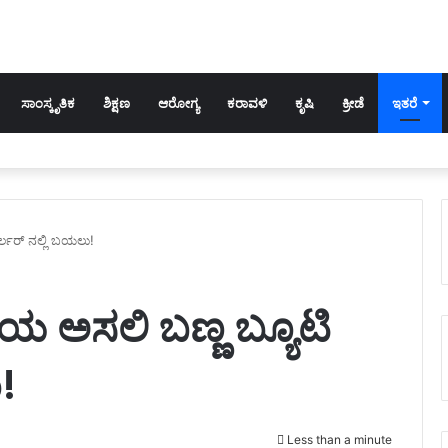
ಸಾಂಸ್ಕೃತಿಕ
ಶಿಕ್ಷಣ
ಆರೋಗ್ಯ
ಕರಾವಳಿ
ಕೃಷಿ
ಕ್ರೀಡೆ
ಇತರೆ
್ಲರ್ ನಲ್ಲಿ ಬಯಲು!
 ಅಸಲಿ ಬಣ್ಣ ಬ್ಯೂಟಿ
ು!
Less than a minute