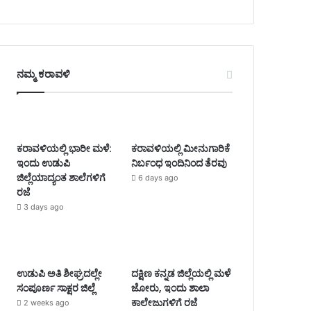
ನಮ್ಮ ಕರಾವಳಿ
ಕರಾವಳಿಯಲ್ಲಿ ಭಾರೀ ಮಳೆ:
ಕರಾವಳಿಯಲ್ಲಿ ಮೀನುಗಾರಿಕೆ
ಇಂದು ಉಡುಪಿ
ನಿರ್ಬಂಧ ಇಂದಿನಿಂದ ತೆರವು
ಜಿಲ್ಲೆಯಾದ್ಯಂತ ಶಾಲೆಗಳಿಗೆ
6 days ago
ರಜೆ
3 days ago
ಉಡುಪಿ ಅತಿ ಶೀಘ್ರದಲ್ಲೇ
ದಕ್ಷಿಣ ಕನ್ನಡ ಜಿಲ್ಲೆಯಲ್ಲಿ ಮಳೆ
ಸಂಪೂರ್ಣ ಸಾಕ್ಷರ ಜಿಲ್ಲೆ
ಜೋರು, ಇಂದು ಶಾಲಾ
ಕಾಲೇಜುಗಳಿಗೆ ರಜೆ
2 weeks ago