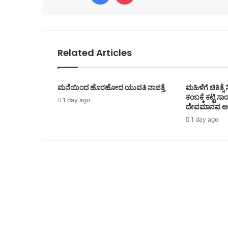
Related Articles
ಮನೆಯಿಂದ ಹೊರಹೋದ ಯುವತಿ ನಾಪತ್ತೆ
ಮಹಿಳೆಗೆ ಚಿಕಿತ್
ಕಂಬಕ್ಕೆ ಕಟ್ಟಿ
1 day ago
ದೇವಮಾನವ ಅರೆ
1 day ago