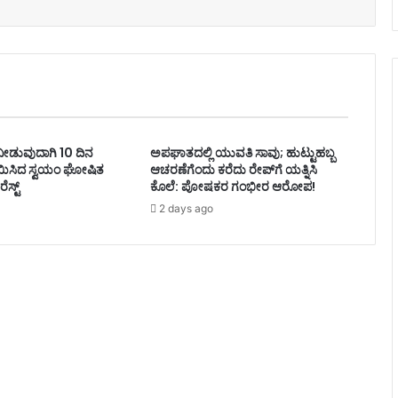
ಸೆ ನೀಡುವುದಾಗಿ 10 ದಿನ
ಅಪಘಾತದಲ್ಲಿ ಯುವತಿ ಸಾವು; ಹುಟ್ಟುಹಬ್ಬ
 ಸಾಯಿಸಿದ ಸ್ವಯಂ ಘೋಷಿತ
ಆಚರಣೆಗೆಂದು ಕರೆದು ರೇಪ್‌ಗೆ ಯತ್ನಿಸಿ
ಸ್ಟ್
ಕೊಲೆ: ಪೋಷಕರ ಗಂಭೀರ ಆರೋಪ!
2 days ago