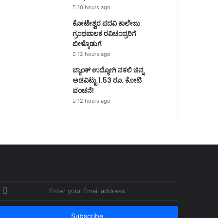
10 hours ago
ಕೋಟೇಶ್ವರ ಪದವಿ ಕಾಲೇಜು
ಗ್ರಂಥಪಾಲಕ ರವಿಚಂದ್ರರಿಗೆ
ಬೀಳ್ಕೊಡುಗೆ
12 hours ago
ಬ್ಯಾಂಕ್ ಉದ್ಯೋಗಿ ನಕಲಿ ಚಿನ್ನ
ಅಡವಿಟ್ಟು 1.53 ರೂ. ಕೋಟಿ
ವಂಚನೆ!
12 hours ago
nter
our
mail
ddress