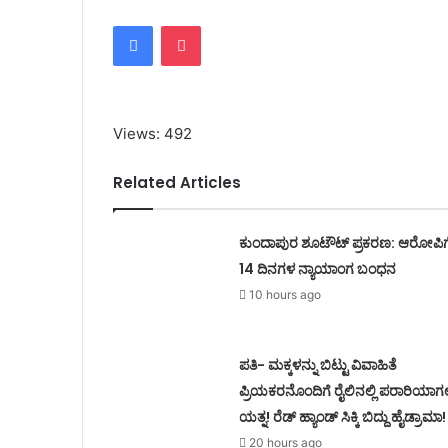
Facebook
Pocket
Views: 492
Related Articles
ಕುಂದಾಪುರ ಶೂಟೌಟ್ ಪ್ರಕರಣ: ಆರೋಪಿಗ
14 ದಿನಗಳ ನ್ಯಾಯಾಂಗ ಬಂಧನ
10 hours ago
ಪತಿ- ಮಕ್ಕಳನ್ನು ಬಿಟ್ಟು ವಿವಾಹಿತೆ
ಪ್ರಿಯಕರನೊಂದಿಗೆ ರೈಲಿನಲ್ಲಿ ಪರಾರಿಯಾಗ
ಯತ್ನ! ರೆಡ್ ಹ್ಯಾಂಡ್ ಸಿಕ್ಕಿ ಬಿದ್ದು ಹೈಡ್ರಾಮಾ!
20 hours ago