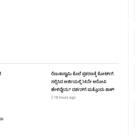
ೆ
ರೆಣುಕಾಸ್ವಾಮಿ ಕೊಲೆ ಪ್ರಕರಣಕ್ಕೆ ಕೋರ್ಟ್‌ಗೆ
ಸಲ್ಲಿಸಿದ ಅರ್ಜಿಯಲ್ಲಿ 14ನೇ ಆರೋಪಿ
ಹೇಳಿದ್ದೇನು? ದರ್ಶನ್‌ಗೆ ಮತ್ತೊಂದು ಶಾಕ್!
18 hours ago
ಲು