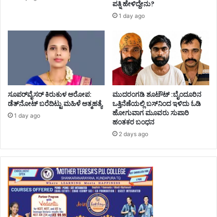
ಪತ್ನಿ ಹೇಳಿದ್ದೇನು?
1 day ago
ಸೂಪರ್‌ವೈಸರ್‌ ಕಿರುಕುಳ ಆರೋಪ:
ಮುದರಂಗಡಿ ಶೂಟೌಟ್ :ಬೈಂದೂರಿನ
ಡೆತ್‌ನೋಟ್‌ ಬರೆದಿಟ್ಟು ಮಹಿಳೆ ಆತ್ಮಹತ್ಯೆ
ಒತ್ತಿನೆಣೆಯಲ್ಲಿ ಬಸ್‌ನಿಂದ ಇಳಿದು ಓಡಿ
ಹೋಗುವಾಗ ಮೂವರು ಸುಪಾರಿ
1 day ago
ಹಂತಕರ ಬಂಧನ
2 days ago