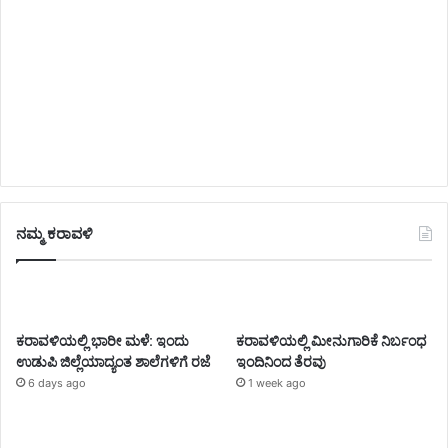
ನಮ್ಮ ಕರಾವಳಿ
ಕರಾವಳಿಯಲ್ಲಿ ಭಾರೀ ಮಳೆ: ಇಂದು
ಕರಾವಳಿಯಲ್ಲಿ ಮೀನುಗಾರಿಕೆ ನಿರ್ಬಂಧ
ಉಡುಪಿ ಜಿಲ್ಲೆಯಾದ್ಯಂತ ಶಾಲೆಗಳಿಗೆ ರಜೆ
ಇಂದಿನಿಂದ ತೆರವು
6 days ago
1 week ago