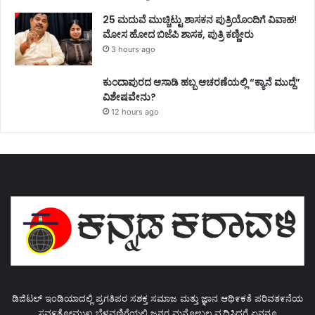
25 ಮದುವೆ ಮುಚ್ಚಿಟ್ಟು ಶಾಸಕನ ಪುತ್ರಿಯೊಂದಿಗೆ ವಿವಾಹ!
ಮೋಸ ಹೋದ ಬಿಜೆಪಿ ಶಾಸಕ, ಪುತ್ರಿ ಕಣ್ಣೀರು
3 hours ago
ಕುಂದಾಪುರದ ಆಸಾಡಿ ಹಬ್ಬ ಆಚರಣೆಯಲ್ಲಿ “ಕ್ಯಾನೆ ಮುದ್ದೆ”
ವಿಶೇಷವೇನು?
12 hours ago
ಡಿಜಿಟಲ್ ಇಂಡಿಯಾದಲ್ಲಿ ಪ್ರಗತಿಪರ ಸಶಕ್ತ ಸಮಾಜ ಮತ್ತು ಜ್ಞಾನ ಆಥಿ೯ಕತೆ ಪರಿವತ೯ನೆಯ
ಸವ೯ತೋಮುಖ ಬೆಳವಣಿಗೆಯಲ್ಲಿ ಜನರ ಮನೋಬಲ ವೃದ್ಧಿಸಿದರೆ ಏನನ್ನೂ