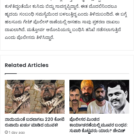
ಕುಳಿತಿದ್ದಂತೆಯೇ ಕುಸಿದು ಬಿದ್ದು ಸಾವನ್ನಪ್ಪಿದ್ದಾನೆ. ಈತ ಮೊದಲಿನಿಂದಲೂ
ಹೃದಯ ಸಂಬಂಧಿ ಸಮಸ್ಯೆಯಿಂದ ಬಳಲುತ್ತಿದ್ದ ಎಂದು ತಿಳಿದುಬಂದಿದೆ. ಈ ಬಗ್ಗೆ
ಹಲಸೂರು ಗೇಟ್ ಪೊಲೀಸ್ ಠಾಣೆಯಲ್ಲಿ ಅಸಹಜ ಸಾವು ಪ್ರಕರಣ ದಾಖಲು
ದಾಖಲಾಗಿದೆ. ಮತ್ತೋರ್ವ ಆರೋಪಿಯನ್ನು ಬಂಧಿಸಿ ತನಿಖೆ ನಡೆಸಲಾಗುತ್ತಿದೆ
ಎಂದು ಪೊಲೀಸರು ತಿಳಿಸಿದ್ದಾರೆ.
Related Articles
ನಾಯಿಯಂತೆ ಬದಲಾಗಲು 220 ಕೋಟಿ
ಪೊಲೀಸರ ಮಿಂಚಿನ
ರುಪಾಯಿ ಖರ್ಚು ಮಾಡಿದ ಯುವಕ!
ಕಾರ್ಯಾಚರಣೆಯಲ್ಲಿ ಮೂವರ ಬಂಧನ:
ಸುಪಾರಿ ಕೊಟ್ಟವರು ಯಾರು? ಡೇವಿಡ್
1 day ago