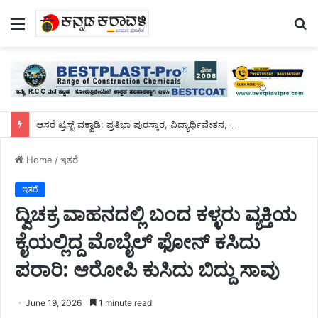
Menu
S
fo
ಆಸರೆ ಟ್ರಸ್ಟ್‌ ವಕ್ವಾಡಿ: ಪ್ರತಿಭಾ ಪುರಸ್ಕಾರ, ವಿದ್ಯಾರ್ಥಿವೇತನ, ಆಶಕ್ತರಿಗೆ ನೆರವು, ಸಮವಸ್ತ್ರ, ವಿದ್ಯಾರ್ಥಿವೇತನ ವಿತರಣೆ
Home
/
ಇತರೆ
ಇತರೆ
ದ್ವಿಚಕ್ರ ವಾಹನದಲ್ಲಿ ಬಂದ ಕಳ್ಳರು ವ್ಯಕ್ತಿಯ
ಕೈಯಲ್ಲಿದ್ದ ಮೊಬೈಲ್ ಫೋನ್ ಕಸಿದು
ಪರಾರಿ: ಆರೋಪಿ ಕುಸಿದು ಬಿದ್ದು ಸಾವು
June 19, 2026
1 minute read