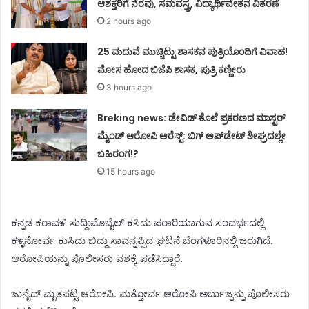
ಆಶಕ್ತರಿಗೆ ನೆರವು, ಸಮವಸ್ತ್ರ, ವಿದ್ಯಾರ್ಥಿವೇತನ ವಿತರಣೆ
2 hours ago
25 ಮದುವೆ ಮುಚ್ಚಿಟ್ಟು ಶಾಸಕನ ಪುತ್ರಿಯೊಂದಿಗೆ ವಿವಾಹ!
ಮೋಸ ಹೋದ ಬಿಜೆಪಿ ಶಾಸಕ, ಪುತ್ರಿ ಕಣ್ಣೀರು
3 hours ago
Breking news: ಡೇವಿಡ್ ಕೊಲೆ ಪ್ರಕರಣದ ಮಾಸ್ಟರ್
ಮೈಂಡ್ ಆರೋಪಿ ಅರೆಸ್ಟ್: ಬಿಗ್ ಅಪ್‌ಡೇಟ್ ಶೀಘ್ರದಲ್ಲೇ
ಬಹಿರಂಗ!?
15 hours ago
ಕನ್ನಡ ಕರಾವಳಿ ಸುದ್ದಿ:ಮೊಬೈಲ್ ಕಸಿದು ಪರಾರಿಯಾಗುವ ಸಂದರ್ಭದಲ್ಲಿ
ಕಳ್ಳನೋರ್ವ ಕುಸಿದು ಬಿದ್ದು ಸಾವನ್ನಪ್ಪಿದ ಘಟನೆ ಬೆಂಗಳೂರಿನಲ್ಲಿ ಜರುಗಿದೆ.
ಆರೋಪಿಯನ್ನು ಪೊಲೀಸರು ವಶಕ್ಕೆ ಪಡೆಸಿದ್ದಾರೆ.
ಜುನೈದ್ ಮೃತಪಟ್ಟ ಆರೋಪಿ. ಮತ್ತೋರ್ವ ಆರೋಪಿ ಅರ್ಬಾಜ್ನನ್ನು ಪೊಲೀಸರು