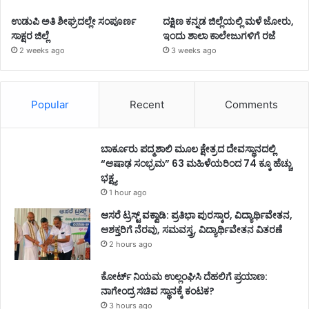
ಉಡುಪಿ ಅತಿ ಶೀಘ್ರದಲ್ಲೇ ಸಂಪೂರ್ಣ
ದಕ್ಷಿಣ ಕನ್ನಡ ಜಿಲ್ಲೆಯಲ್ಲಿ ಮಳೆ ಜೋರು,
ಸಾಕ್ಷರ ಜಿಲ್ಲೆ
ಇಂದು ಶಾಲಾ ಕಾಲೇಜುಗಳಿಗೆ ರಜೆ
2 weeks ago
3 weeks ago
Popular
Recent
Comments
ಬಾರ್ಕೂರು ಪದ್ಮಶಾಲಿ ಮೂಲ ಕ್ಷೇತ್ರದ ದೇವಸ್ಥಾನದಲ್ಲಿ
“ಆಷಾಢ ಸಂಭ್ರಮ” 63 ಮಹಿಳೆಯರಿಂದ 74 ಕ್ಕೂ ಹೆಚ್ಚು
ಭಕ್ಷ್ಯ
1 hour ago
ಆಸರೆ ಟ್ರಸ್ಟ್‌ ವಕ್ವಾಡಿ: ಪ್ರತಿಭಾ ಪುರಸ್ಕಾರ, ವಿದ್ಯಾರ್ಥಿವೇತನ,
ಆಶಕ್ತರಿಗೆ ನೆರವು, ಸಮವಸ್ತ್ರ, ವಿದ್ಯಾರ್ಥಿವೇತನ ವಿತರಣೆ
2 hours ago
ಕೋರ್ಟ್ ನಿಯಮ ಉಲ್ಲಂಘಿಸಿ ದೆಹಲಿಗೆ ಪ್ರಯಾಣ:
ನಾಗೇಂದ್ರ ಸಚಿವ ಸ್ಥಾನಕ್ಕೆ ಕಂಟಕ?
3 hours ago