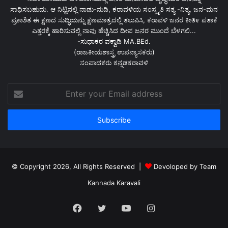
ಸಾಧಿಸಬಹುದು. ಆ ನಿಟ್ಟಿನಲ್ಲಿ ನಾಡು-ನುಡಿ, ಕರಾವಳಿಯ ಸಂಸ್ಕೃತಿ ಸತ್ಯ -ನಿತ್ಯ, ಜನ-ಮನ
ಪ್ರಕಾಶಿತ ಈ ಕ್ಷಣದ ಸುದ್ಧಿಯನ್ನು ಕ್ಷಣಮಾತ್ರದಲ್ಲಿ ತಲುಪಿಸಿ, ಕರಾವಳಿ ಜನರ ಕೀತಿ೯ ಪತಾಕೆ
ಎತ್ತರಕ್ಕೆ ಹಾರಿಸುವಲ್ಲಿ ನಾವು ಹೆಚ್ಚಿಸಿದ ದೀಪ ಜನರ ಮುಂದೆ ಬೆಳಗಲಿ...
-ಸುಧಾಕರ ವಕ್ವಾಡಿ MA.BEd.
(ರಾಜಕೀಯಶಾಸ್ತ್ರ ಉಪನ್ಯಾಸಕರು)
ಸಂಪಾದಕರು ಕನ್ನಡಕರಾವಳಿ
Enter
your
Email
address
© Copyright 2026, All Rights Reserved |
Devoloped by Team
Kannada Karavali
Facebook
Twitter
YouTube
Instagram