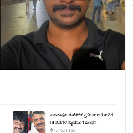
ಕುಂದಾಪುರ ಶೂಟೌಟ್ ಪ್ರಕರಣ: ಆರೋಪಿಗೆ
14 ದಿನಗಳ ನ್ಯಾಯಾಂಗ ಬಂಧನ
15 hours ago