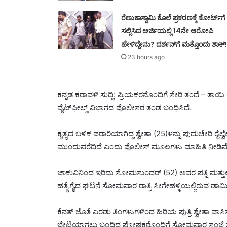
ರೆಣುಕಾಸ್ವಾಮಿ ಕೊಲೆ ಪ್ರಕರಣಕ್ಕೆ ಕೋರ್ಟ್‌ಗೆ
ಸಲ್ಲಿಸಿದ ಅರ್ಜಿಯಲ್ಲಿ 14ನೇ ಆರೋಪಿ
ಹೇಳಿದ್ದೇನು? ದರ್ಶನ್‌ಗೆ ಮತ್ತೊಂದು ಶಾಕ್
23 hours ago
ಕನ್ನಡ ಕರಾವಳಿ ಸುದ್ದಿ: ಪ್ರಿಯಕರನೊಂದಿಗೆ ಸೇರಿ ತಂದೆ – ತ
ವೈಟ್‌ಫೀಲ್ಡ್ ವಿಭಾಗದ ಪೊಲೀಸರ ತಂಡ ಬಂಧಿಸಿದೆ.
ಕೃತ್ಯದ ಬಳಿಕ ಪರಾರಿಯಾಗಿದ್ದ ಶ್ವೇತಾ (25)ಳನ್ನು ಪುದುಚೇರಿ ರೈ
ಮುಂದುವರೆದಿದೆ ಎಂದು ಪೊಲೀಸ್ ಮೂಲಗಳು ಮಾಹಿತಿ ನೀಡಿವೆ
ಚಾಕುವಿನಿಂದ ಇರಿದು ಸೋಮಸುಂದರ್ (52) ಅವರ ಪತ್ನಿ ಮತ್ತುಲಕ್ಷ
ಹತ್ಯೆಗೈದ ಘಟನೆ ಸೋಮವಾರ ರಾತ್ರಿ ಸೀಗೇಹಳ್ಳಿಯಲ್ಲಿರುವ ಡಾಮಿನಿ
ಕೆನತ್ ಜೊತೆ ಎರಡು ತಿಂಗಳುಗಳಿಂದ ಹಿರಿಯ ಪುತ್ರಿ ಶ್ವೇತಾ ವಾಸಿಸು
ಭೇಟಿಯಾಗಲು ಬಂದಿದ್ದ ಪೋಷಕರೊಂದಿಗೆ ಸೋಮವಾರ ಸಂಜೆ ಶ್