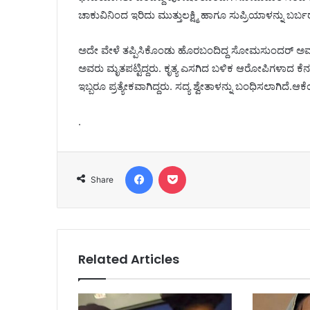
ಚಾಕುವಿನಿಂದ ಇರಿದು ಮುತ್ತುಲಕ್ಷ್ಮಿ ಹಾಗೂ ಸುಪ್ರಿಯಾಳನ್ನು ಬರ್ಬರ
ಅದೇ ವೇಳೆ ತಪ್ಪಿಸಿಕೊಂಡು ಹೊರಬಂದಿದ್ದ ಸೋಮಸುಂದರ್ ಅವರನ್ನ
ಅವರು ಮೃತಪಟ್ಟಿದ್ದರು. ಕೃತ್ಯ ಎಸಗಿದ ಬಳಿಕ ಆರೋಪಿಗಳಾದ ಕೆ
ಇಬ್ಬರೂ‌ ಪ್ರತ್ಯೇಕವಾಗಿದ್ದರು. ಸದ್ಯ ಶ್ವೇತಾಳನ್ನು ಬಂಧಿಸಲಾಗಿ
.
Facebook
Pocket
Share
Related Articles