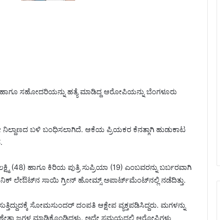
!
ಾಯಿ ಹಾಗೂ ಸಹೋದರಿಯನ್ನು ಹತ್ಯೆ ಮಾಡಿದ್ದ ಆರೋಪಿಯನ್ನು ಬೆಂಗಳೂರು
ಲ್ವೇ ನಿಲ್ದಾಣದ ಬಳಿ ಬಂಧಿಸಲಾಗಿದೆ. ಆಕೆಯ ಪ್ರಿಯಕರ ಕೆನತ್ಗಾಗಿ ಹುಡುಕಾಟ
.
್ಮಿ (48) ಹಾಗೂ ಕಿರಿಯ ಪುತ್ರಿ ಸುಪ್ರಿಯಾ (19) ಎಂಬವರನ್ನು ಬರ್ಬರವಾಗಿ
ಕ್ ಲೇಔಟ್‌ನ ಸಾಯಿ ಗ್ರೀನ್ ಹೋಮ್ಸ್ ಅಪಾರ್ಟ್‌ಮೆಂಟ್‌ನಲ್ಲಿ ನಡೆದಿತ್ತು.
ತ್ತಿದ್ದುದಕ್ಕೆ ಸೋಮಸುಂದರ್ ದಂಪತಿ ಆಕ್ಷೇಪ ವ್ಯಕ್ತಪಡಿಸಿದ್ದರು. ಮಗಳನ್ನು
ವೇತಾ ಜಗಳ ಮಾಡಿಕೊಂಡಿದ್ದಳು. ಅದೇ ಸಮಯದಲ್ಲಿ ಆರೋಪಿಗಳು