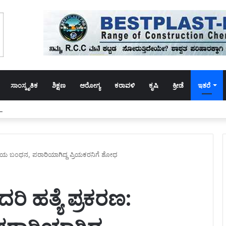
ಸಾಂಸ್ಕೃತಿಕ
ಶಿಕ್ಷಣ
ಆರೋಗ್ಯ
ಕರಾವಳಿ
ಕೃಷಿ
ಕ್ರೀಡೆ
ಇತರೆ
ಗೆ ಸಚಿವ ಸ್ಥಾನಕ್ಕಾಗಿ ಪಟ್ಟು:ಬೆಂಬಲಿಗರಿಂದ ಅರೆಬೆತ್ತಲೆ ಪ್ರತಿಭಟನೆ ನಡೆಸಿ ಆಕ್ರೋಶ
ಿಯ ಬಂಧನ, ಪರಾರಿಯಾಗಿದ್ದ ಪ್ರಿಯಕರನಿಗೆ ಶೋಧ
 ಹತ್ಯೆ ಪ್ರಕರಣ: