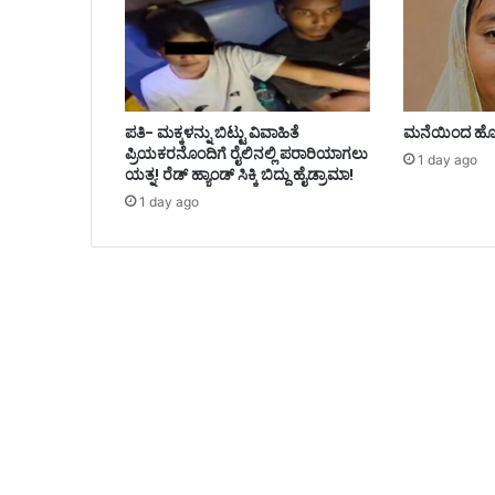
ಪತಿ- ಮಕ್ಕಳನ್ನು ಬಿಟ್ಟು ವಿವಾಹಿತೆ
ಮನೆಯಿಂದ ಹೊ
ಪ್ರಿಯಕರನೊಂದಿಗೆ ರೈಲಿನಲ್ಲಿ ಪರಾರಿಯಾಗಲು
1 day ago
ಯತ್ನ! ರೆಡ್ ಹ್ಯಾಂಡ್ ಸಿಕ್ಕಿ ಬಿದ್ದು ಹೈಡ್ರಾಮಾ!
1 day ago