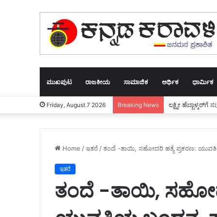
ಮುಖಪುಟ
ರಾಜಕೀಯ
ಸಾಮಾಜಿಕ
ಆರ್ಥಿಕ
ಧಾರ್ಮಿಕ
ಲಕ್ಷ್ಮೀ ಹೆಬ್ಬಾಳ್ಕರ್‌
Friday, August 7 2026
Breaking News
Home
/
ಇತರೆ
/
ತಂದೆ -ತಾಯಿ, ಸಹೋದರಿ ಹತ್ಯೆ ಪ್ರಕರಣ: ಯುವತ
ಇತರೆ
ತಂದೆ -ತಾಯಿ, ಸಹೋದರಿ