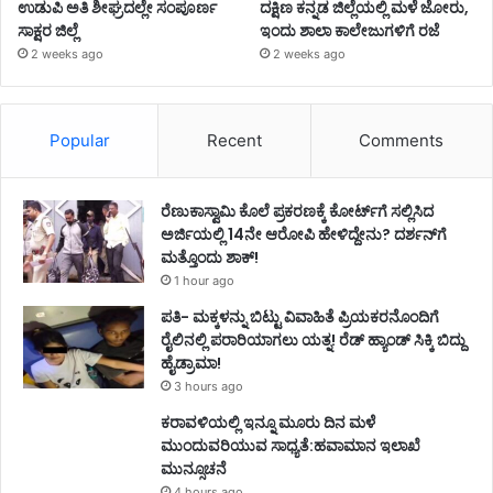
ಉಡುಪಿ ಅತಿ ಶೀಘ್ರದಲ್ಲೇ ಸಂಪೂರ್ಣ
ದಕ್ಷಿಣ ಕನ್ನಡ ಜಿಲ್ಲೆಯಲ್ಲಿ ಮಳೆ ಜೋರು,
ಸಾಕ್ಷರ ಜಿಲ್ಲೆ
ಇಂದು ಶಾಲಾ ಕಾಲೇಜುಗಳಿಗೆ ರಜೆ
2 weeks ago
2 weeks ago
Popular
Recent
Comments
ರೆಣುಕಾಸ್ವಾಮಿ ಕೊಲೆ ಪ್ರಕರಣಕ್ಕೆ ಕೋರ್ಟ್‌ಗೆ ಸಲ್ಲಿಸಿದ
ಅರ್ಜಿಯಲ್ಲಿ 14ನೇ ಆರೋಪಿ ಹೇಳಿದ್ದೇನು? ದರ್ಶನ್‌ಗೆ
ಮತ್ತೊಂದು ಶಾಕ್!
1 hour ago
ಪತಿ- ಮಕ್ಕಳನ್ನು ಬಿಟ್ಟು ವಿವಾಹಿತೆ ಪ್ರಿಯಕರನೊಂದಿಗೆ
ರೈಲಿನಲ್ಲಿ ಪರಾರಿಯಾಗಲು ಯತ್ನ! ರೆಡ್ ಹ್ಯಾಂಡ್ ಸಿಕ್ಕಿ ಬಿದ್ದು
ಹೈಡ್ರಾಮಾ!
3 hours ago
ಕರಾವಳಿಯಲ್ಲಿ ಇನ್ನೂ ಮೂರು ದಿನ ಮಳೆ
ಮುಂದುವರಿಯುವ ಸಾಧ್ಯತೆ:ಹವಾಮಾನ ಇಲಾಖೆ
ಮುನ್ಸೂಚನೆ
4 hours ago