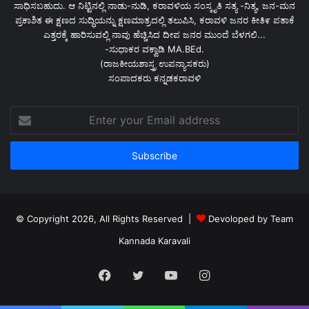
ಸಾಧಿಸಬಹುದು. ಆ ನಿಟ್ಟಿನಲ್ಲಿ ನಾಡು-ನುಡಿ, ಕರಾವಳಿಯ ಸಂಸ್ಕೃತಿ ಸತ್ಯ -ನಿತ್ಯ, ಜನ-ಮನ
ಪ್ರಕಾಶಿತ ಈ ಕ್ಷಣದ ಸುದ್ಧಿಯನ್ನು ಕ್ಷಣಮಾತ್ರದಲ್ಲಿ ತಲುಪಿಸಿ, ಕರಾವಳಿ ಜನರ ಕೀತಿ೯ ಪತಾಕೆ
ಎತ್ತರಕ್ಕೆ ಹಾರಿಸುವಲ್ಲಿ ನಾವು ಹೆಚ್ಚಿಸಿದ ದೀಪ ಜನರ ಮುಂದೆ ಬೆಳಗಲಿ...
-ಸುಧಾಕರ ವಕ್ವಾಡಿ MA.BEd.
(ರಾಜಕೀಯಶಾಸ್ತ್ರ ಉಪನ್ಯಾಸಕರು)
ಸಂಪಾದಕರು ಕನ್ನಡಕರಾವಳಿ
Enter
your
Email
address
© Copyright 2026, All Rights Reserved |
Devoloped by Team
Kannada Karavali
Facebook
Twitter
YouTube
Instagram