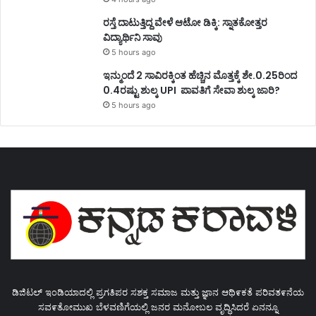
ರಸ್ತೆ ದಾಟುತ್ತಿದ್ದ ವೇಳೆ ಆಟೋ ಡಿಕ್ಕಿ: ಸ್ನಾತಕೋತ್ತರ
ವಿದ್ಯಾರ್ಥಿನಿ ಸಾವು
5 hours ago
ಇನ್ಮುಂದೆ 2 ಸಾವಿರಕ್ಕಿಂತ ಹೆಚ್ಚಿನ ಮೊತ್ತಕ್ಕೆ ಶೇ.0.25ರಿಂದ
0.4ರಷ್ಟು ಶುಲ್ಕ UPI ಪಾವತಿಗೆ ಸೇವಾ ಶುಲ್ಕ ಜಾರಿ?
5 hours ago
ಡಿಜಿಟಲ್ ಇಂಡಿಯಾದಲ್ಲಿ ಪ್ರಗತಿಪರ ಸಶಕ್ತ ಸಮಾಜ ಮತ್ತು ಜ್ಞಾನ ಆಥಿ೯ಕತೆ ಪರಿವತ೯ನೆಯ
ಸವ೯ತೋಮುಖ ಬೆಳವಣಿಗೆಯಲ್ಲಿ ಜನರ ಮನೋಬಲ ವೃದ್ಧಿಸಿದರೆ ಏನನ್ನೂ