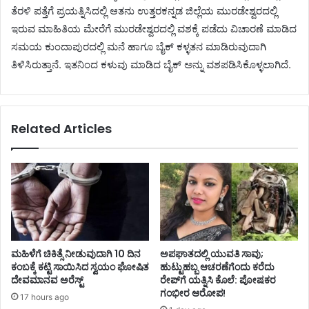
ತೆರಳಿ ಪತ್ತೆಗೆ ಪ್ರಯತ್ನಿಸಿದಲ್ಲಿ ಆತನು ಉತ್ತರಕನ್ನಡ ಜಿಲ್ಲೆಯ ಮುರಡೇಶ್ವರದಲ್ಲಿ
ಇರುವ ಮಾಹಿತಿಯ ಮೇರೆಗೆ ಮುರಡೇಶ್ವರದಲ್ಲಿ ವಶಕ್ಕೆ ಪಡೆದು ವಿಚಾರಣೆ ಮಾಡಿದ
ಸಮಯ ಕುಂದಾಪುರದಲ್ಲಿ ಮನೆ ಹಾಗೂ ಬೈಕ್‌ ಕಳ್ಳತನ ಮಾಡಿರುವುದಾಗಿ
ತಿಳಿಸಿರುತ್ತಾನೆ. ಇತನಿಂದ ಕಳುವು ಮಾಡಿದ ಬೈಕ್ ಅನ್ನು ವಶಪಡಿಸಿಕೊಳ್ಳಲಾಗಿದೆ.
Related Articles
ಮಹಿಳೆಗೆ ಚಿಕಿತ್ಸೆ ನೀಡುವುದಾಗಿ 10 ದಿನ
ಅಪಘಾತದಲ್ಲಿ ಯುವತಿ ಸಾವು;
ಕಂಬಕ್ಕೆ ಕಟ್ಟಿ ಸಾಯಿಸಿದ ಸ್ವಯಂ ಘೋಷಿತ
ಹುಟ್ಟುಹಬ್ಬ ಆಚರಣೆಗೆಂದು ಕರೆದು
ದೇವಮಾನವ ಅರೆಸ್ಟ್
ರೇಪ್‌ಗೆ ಯತ್ನಿಸಿ ಕೊಲೆ: ಪೋಷಕರ
ಗಂಭೀರ ಆರೋಪ!
17 hours ago