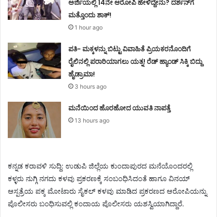
ಅರ್ಜಿಯಲ್ಲಿ 14ನೇ ಆರೋಪಿ ಹೇಳಿದ್ದೇನು? ದರ್ಶನ್‌ಗೆ
ಮತ್ತೊಂದು ಶಾಕ್!
1 hour ago
ಪತಿ- ಮಕ್ಕಳನ್ನು ಬಿಟ್ಟು ವಿವಾಹಿತೆ ಪ್ರಿಯಕರನೊಂದಿಗೆ
ರೈಲಿನಲ್ಲಿ ಪರಾರಿಯಾಗಲು ಯತ್ನ! ರೆಡ್ ಹ್ಯಾಂಡ್ ಸಿಕ್ಕಿ ಬಿದ್ದು
ಹೈಡ್ರಾಮಾ!
3 hours ago
ಮನೆಯಿಂದ ಹೊರಹೋದ ಯುವತಿ ನಾಪತ್ತೆ
13 hours ago
ಕನ್ನಡ ಕರಾವಳಿ ಸುದ್ದಿ: ಉಡುಪಿ ಜಿಲ್ಲೆಯ ಕುಂದಾಪುರದ ಮನೆಯೊಂದರಲ್ಲಿ
ಕಳ್ಳರು‌ ನುಗ್ಗಿ ನಗದು ಕಳವು ಪ್ರಕರಣಕ್ಕೆ ಸಂಬಂಧಿಸಿದಂತೆ ಹಾಗೂ ವಿನಯ್
ಆಸ್ಪತ್ರೆಯ ಪಕ್ಕ ಮೋಟಾರು ಸೈಕಲ್‌ ಕಳವು ಮಾಡಿದ ಪ್ರಕರಣದ ಆರೋಪಿಯನ್ನು
ಪೊಲೀಸರು ಬಂಧಿಸುವಲ್ಲಿ ಕಂದಾಯ ಪೊಲೀಸರು ಯಶಸ್ವಿಯಾಗಿದ್ದಾರೆ.