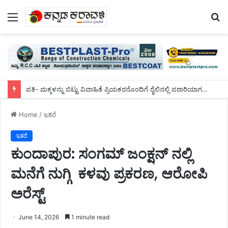
Menu
S
fo
ಪತಿ- ಮಕ್ಕಳನ್ನು ಬಿಟ್ಟು ವಿವಾಹಿತೆ ಪ್ರಿಯಕರನೊಂದಿಗೆ ರೈಲಿನಲ್ಲಿ ಪರಾರಿಯಾಗಲು ಯತ್ನ! ರೆಡ್ ಹ್ಯಾಂಡ್ ಸಿಕ್ಕಿ ಬಿದ್ದು ಹೈಡ್ರಾಮಾ!
Home
/
ಇತರೆ
ಇತರೆ
ಕುಂದಾಪುರ: ಸಂಗಮ್‌ ಜಂಕ್ಷನ್‌ ನಲ್ಲಿ
ಮನೆಗೆ ನುಗ್ಗಿ ಕಳವು ಪ್ರಕರಣ, ಆರೋಪಿ
ಅರೆಸ್ಟ್
June 14, 2026
1 minute read