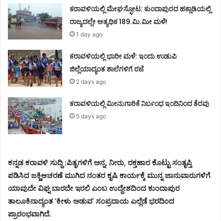
ಕರಾವಳಿಯಲ್ಲಿ ಮೇಘಸ್ಫೋಟ: ಕುಂದಾಪುರದ ಹಕ್ಲಾಡಿಯಲ್ಲಿ
ರಾಜ್ಯದಲ್ಲೇ ಅತ್ಯಧಿಕ 189.ಮಿ.ಮೀ ಮಳೆ!
1 day ago
ಕರಾವಳಿಯಲ್ಲಿ ಭಾರೀ ಮಳೆ: ಇಂದು ಉಡುಪಿ
ಜಿಲ್ಲೆಯಾದ್ಯಂತ ಶಾಲೆಗಳಿಗೆ ರಜೆ
2 days ago
ಕರಾವಳಿಯಲ್ಲಿ ಮೀನುಗಾರಿಕೆ ನಿರ್ಬಂಧ ಇಂದಿನಿಂದ ತೆರವು
5 days ago
ಕನ್ನಡ ಕರಾವಳಿ ಸುದ್ದಿ :ಪಿತೃಗಳಿಗೆ ಅನ್ನ, ನೀರು, ರಕ್ತಹಾರ ಕೊಟ್ಟು ಸಂತೃಪ್ತಿ
ಪಡಿಸಿದ ಜಕ್ಣಿಆಚರಣೆ ಮುಗಿದ ನಂತರ ಕೃಷಿ ಕಾರ್ಯಕ್ಕೆ ಮುನ್ನ ಜಾನುವಾರುಗಳಿಗೆ
ಯಾವುದೇ ವಿಘ್ನ ಬಾರದೇ ಇರಲಿ ಎಂಬ ಉದ್ದೇಶದಿಂದ ಕುಂದಾಪುರ
ತಾಲೂಕಿನಾದ್ಯಂತ ‘ಕೀಳು ಅಡುವ’ ಸಂಪ್ರದಾಯ ಎಲ್ಲೆಡೆ ಭರದಿಂದ
ಪ್ರಾರಂಭವಾಗಿದೆ.