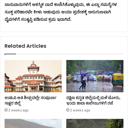
ಜಾನುವಾರುಗಳಿಗೆ ಆಕಸ್ಮಿಕ ಬಾದೆ ಕಾಣಿಸಿಕೊಳ್ಳುವುದು, ಈ ಎಲ್ಲಾ ಸಮಸ್ಯೆಗಳ
ಸೂಕ್ತ ಪರಿಹಾರವೇ ಕೀಳು ಅಡುವುದು ಆಯಾ ಪ್ರದೇಶಕ್ಕೆ ಅನುಗುಣವಾಗಿ
ದೈವಗಳಿಗೆ ಸಂತೃಪ್ತಿ ಪಡಿಸುವ ಕ್ರಮ ಇದಾಗಿದೆ.
Related Articles
ಉಡುಪಿ ಅತಿ ಶೀಘ್ರದಲ್ಲೇ ಸಂಪೂರ್ಣ
ದಕ್ಷಿಣ ಕನ್ನಡ ಜಿಲ್ಲೆಯಲ್ಲಿ ಮಳೆ ಜೋರು,
ಸಾಕ್ಷರ ಜಿಲ್ಲೆ
ಇಂದು ಶಾಲಾ ಕಾಲೇಜುಗಳಿಗೆ ರಜೆ
2 weeks ago
2 weeks ago