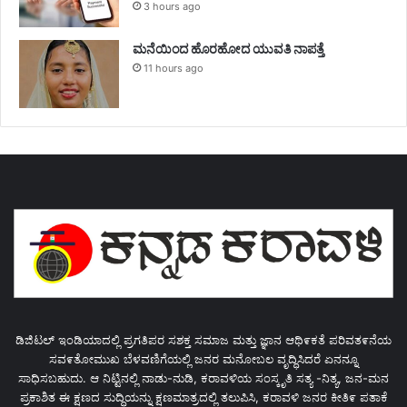
3 hours ago
ಮನೆಯಿಂದ ಹೊರಹೋದ ಯುವತಿ ನಾಪತ್ತೆ
11 hours ago
ಡಿಜಿಟಲ್ ಇಂಡಿಯಾದಲ್ಲಿ ಪ್ರಗತಿಪರ ಸಶಕ್ತ ಸಮಾಜ ಮತ್ತು ಜ್ಞಾನ ಆಥಿ೯ಕತೆ ಪರಿವತ೯ನೆಯ
ಸವ೯ತೋಮುಖ ಬೆಳವಣಿಗೆಯಲ್ಲಿ ಜನರ ಮನೋಬಲ ವೃದ್ಧಿಸಿದರೆ ಏನನ್ನೂ
ಸಾಧಿಸಬಹುದು. ಆ ನಿಟ್ಟಿನಲ್ಲಿ ನಾಡು-ನುಡಿ, ಕರಾವಳಿಯ ಸಂಸ್ಕೃತಿ ಸತ್ಯ -ನಿತ್ಯ, ಜನ-ಮನ
ಪ್ರಕಾಶಿತ ಈ ಕ್ಷಣದ ಸುದ್ಧಿಯನ್ನು ಕ್ಷಣಮಾತ್ರದಲ್ಲಿ ತಲುಪಿಸಿ, ಕರಾವಳಿ ಜನರ ಕೀತಿ೯ ಪತಾಕೆ