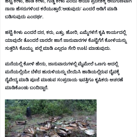
ಹಟ್ಟಿ ಕೀಳು, ಹಾಡಿ ಕೀಳು, ಗುಡ್ಡಿ ಕೀಳು ಎಂದು ಆಯಾ ಪ್ರದೇಶಕ್ಕೆ ಅನುಗುಣವಾಗಿ
ನಾನಾ ಹೆಸರುಗಳಿಂದ ಕರೆಯುತ್ತಾರೆ.’ಅಡುವುದು’ ಎಂದರೆ ಅಡಿಗೆ ಮಾಡಿ
ಬಡಿಸುವುದು ಎಂದರ್ಥ.
ಹಟ್ಟಿ ಕೀಳು ಎಂದರೆ ದನ, ಕರು, ಎತ್ತು, ಹೋರಿ, ಎಮ್ಮೆಗಳಿಗೆ ಕೃಷಿ ಕಾರ್ಯದಲ್ಲಿ
ಯಾವುದೇ ತೊಂದರೆ ಬಾರದೇ ಹಾಗೆ ಜಾನುವಾರಗಳ ಕೊಟ್ಟಿಗೆಗೆ ಕೋಳಿಯನ್ನು
ಸುತ್ತರಿಸಿ ಕೊಯ್ದು ಪಲ್ಲೆ ಮಾಡಿ ಎಲ್ಲರೂ ಸೇರಿ ಊಟ ಮಾಡುವುದು.
ಮನೆಯಲ್ಲಿ ಕೋಳಿ ಹೇನು, ಜಾನುವಾರುಗಳಲ್ಲಿ ಮೈಮೇಲೆ ಒಣಗು ಆದಲ್ಲಿ
ಮನೆಯಲ್ಲಿಯೇ ಬೆಳೆದ ಹುರುಳಿಯನ್ನು ಬೇಯಿಸಿ ಹಾಡಿಯಲ್ಲಿರುವ ದೈವಕ್ಕೆ
ನೈವೇದ್ಯ ಮಾಡಿ ಪೂಜೆ ಮಾಡುವ ಸಂಪ್ರದಾಯ ಇವತ್ತಿಗೂ ಕೃಷಿಕರು ಆಚರಣೆ
ಮಾಡಿಕೊಂಡು ಬಂದಿದ್ದಾರೆ.