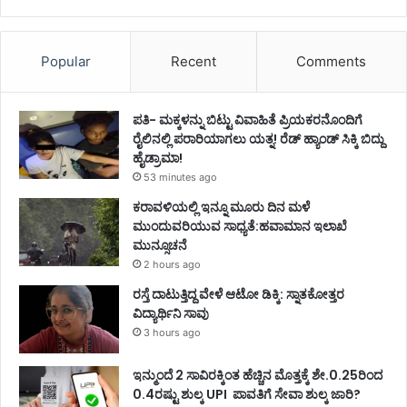
Popular
Recent
Comments
ಪತಿ- ಮಕ್ಕಳನ್ನು ಬಿಟ್ಟು ವಿವಾಹಿತೆ ಪ್ರಿಯಕರನೊಂದಿಗೆ
ರೈಲಿನಲ್ಲಿ ಪರಾರಿಯಾಗಲು ಯತ್ನ! ರೆಡ್ ಹ್ಯಾಂಡ್ ಸಿಕ್ಕಿ ಬಿದ್ದು
ಹೈಡ್ರಾಮಾ!
53 minutes ago
ಕರಾವಳಿಯಲ್ಲಿ ಇನ್ನೂ ಮೂರು ದಿನ ಮಳೆ
ಮುಂದುವರಿಯುವ ಸಾಧ್ಯತೆ:ಹವಾಮಾನ ಇಲಾಖೆ
ಮುನ್ಸೂಚನೆ
2 hours ago
ರಸ್ತೆ ದಾಟುತ್ತಿದ್ದ ವೇಳೆ ಆಟೋ ಡಿಕ್ಕಿ: ಸ್ನಾತಕೋತ್ತರ
ವಿದ್ಯಾರ್ಥಿನಿ ಸಾವು
3 hours ago
ಇನ್ಮುಂದೆ 2 ಸಾವಿರಕ್ಕಿಂತ ಹೆಚ್ಚಿನ ಮೊತ್ತಕ್ಕೆ ಶೇ.0.25ರಿಂದ
0.4ರಷ್ಟು ಶುಲ್ಕ UPI ಪಾವತಿಗೆ ಸೇವಾ ಶುಲ್ಕ ಜಾರಿ?