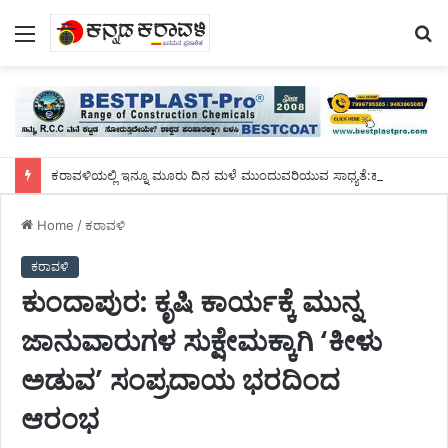
Menu
S
fo
ಕರಾವಳಿಯಲ್ಲಿ ಇನ್ನೂ ಮೂರು ದಿನ ಮಳೆ ಮುಂದುವರಿಯುವ ಸಾಧ್ಯತೆ:ಹವಾಮಾನ ಇಲಾಖೆ ಮುನ್ಸೂಚನೆ
Home
/
ಕರಾವಳಿ
ಕರಾವಳಿ
ಕುಂದಾಪುರ: ಕೃಷಿ ಕಾರ್ಯಕ್ಕೆ ಮುನ್ನ
ಜಾನುವಾರುಗಳ ಸುಕ್ಷೇಮಕ್ಕಾಗಿ ‘ಕೀಳು
ಅಡುವ’ ಸಂಪ್ರದಾಯ ಭರದಿಂದ
ಆರಂಭ