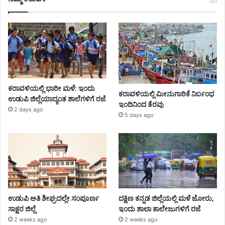
ಕರಾವಳಿಯಲ್ಲಿ ಭಾರೀ ಮಳೆ: ಇಂದು
ಕರಾವಳಿಯಲ್ಲಿ ಮೀನುಗಾರಿಕೆ ನಿರ್ಬಂಧ
ಉಡುಪಿ ಜಿಲ್ಲೆಯಾದ್ಯಂತ ಶಾಲೆಗಳಿಗೆ ರಜೆ
ಇಂದಿನಿಂದ ತೆರವು
2 days ago
5 days ago
ಉಡುಪಿ ಅತಿ ಶೀಘ್ರದಲ್ಲೇ ಸಂಪೂರ್ಣ
ದಕ್ಷಿಣ ಕನ್ನಡ ಜಿಲ್ಲೆಯಲ್ಲಿ ಮಳೆ ಜೋರು,
ಸಾಕ್ಷರ ಜಿಲ್ಲೆ
ಇಂದು ಶಾಲಾ ಕಾಲೇಜುಗಳಿಗೆ ರಜೆ
2 weeks ago
2 weeks ago