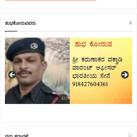
ಶುಭಕೋರುವವರು
ನಮ್ಮ ಕರಾವಳಿ