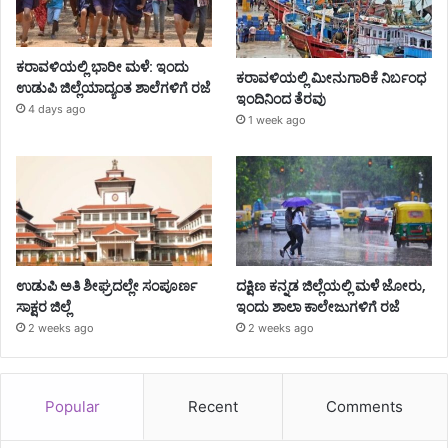
ಕರಾವಳಿಯಲ್ಲಿ ಭಾರೀ ಮಳೆ: ಇಂದು
ಕರಾವಳಿಯಲ್ಲಿ ಮೀನುಗಾರಿಕೆ ನಿರ್ಬಂಧ
ಉಡುಪಿ ಜಿಲ್ಲೆಯಾದ್ಯಂತ ಶಾಲೆಗಳಿಗೆ ರಜೆ
ಇಂದಿನಿಂದ ತೆರವು
4 days ago
1 week ago
ಉಡುಪಿ ಅತಿ ಶೀಘ್ರದಲ್ಲೇ ಸಂಪೂರ್ಣ
ದಕ್ಷಿಣ ಕನ್ನಡ ಜಿಲ್ಲೆಯಲ್ಲಿ ಮಳೆ ಜೋರು,
ಸಾಕ್ಷರ ಜಿಲ್ಲೆ
ಇಂದು ಶಾಲಾ ಕಾಲೇಜುಗಳಿಗೆ ರಜೆ
2 weeks ago
2 weeks ago
Popular
Recent
Comments