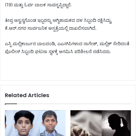
(19) ಮತ್ತು ಓರ್ವ ಬಾಲಕ ಸಾವನ್ನಪ್ಪಿದ್ದಾರೆ.
ತೀವ್ರ ಅಸ್ವಸ್ಥಗೊಂಡ ಇಬ್ಬರನ್ನು ಅಗ್ನಿಶಾಮಕದ ದಳ ಸಿಬ್ಬಂದಿ ರಕ್ಷಿಸಿದ್ದು,
ಕೆ.ಆರ್.ನಗರ ಸಾರ್ವಜನಿಕ ಆಸ್ಪತ್ರೆಯಲ್ಲಿ ದಾಖಲಿಸಲಾಗಿದೆ.
ಎಸ್ಪಿ ಮಲ್ಲಿಕಾರ್ಜುನ ಬಾಲದಂಡಿ, ಎಎಸ್‌ಪಿಗಳಾದ ನಾಗೇಶ್, ಮಲ್ಲಿಕ್ ಸೇರಿದಂತೆ
ಪೊಲೀಸ್ ಸಿಬ್ಬಂದಿ ಘಟನಾ ಸ್ಥಳಕ್ಕೆ ಆಗಮಿಸಿ ಪರಿಶೀಲನೆ ನಡೆಸಿದರು.
Related Articles