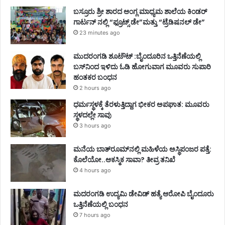
ಬಸ್ರೂರು ಶ್ರೀ ಶಾರದ ಆಂಗ್ಲ ಮಾಧ್ಯಮ ಶಾಲೆಯ ಕಿಂಡರ್
ಗಾರ್ಟನ್ ನಲ್ಲಿ “ಫ್ರೂಟ್ಸ್ ಡೇ”ಮತ್ತು “ಟ್ರೆಡಿಷನಲ್ ಡೇ”
23 minutes ago
ಮುದರಂಗಡಿ ಶೂಟೌಟ್ :ಬೈಂದೂರಿನ ಒತ್ತಿನೆಣೆಯಲ್ಲಿ
ಬಸ್‌ನಿಂದ ಇಳಿದು ಓಡಿ ಹೋಗುವಾಗ ಮೂವರು ಸುಪಾರಿ
ಹಂತಕರ ಬಂಧನ
2 hours ago
ಧರ್ಮಸ್ಥಳಕ್ಕೆ ತೆರಳುತ್ತಿದ್ದಾಗ ಭೀಕರ ಅಪಘಾತ: ಮೂವರು
ಸ್ಥಳದಲ್ಲೇ ಸಾವು
3 hours ago
ಮನೆಯ ಬಾತ್‌ರೂಮ್‌ನಲ್ಲಿ ಮಹಿಳೆಯ ಅಸ್ಥಿಪಂಜರ ಪತ್ತೆ:
ಕೊಲೆಯೋ..ಆಕಸ್ಮಿಕ ಸಾವಾ? ತೀವ್ರ ತನಿಖೆ
4 hours ago
ಮದರಂಗಡಿ ಉದ್ಯಮಿ ಡೇವಿಡ್ ಹತ್ಯೆ ಆರೋಪಿ ಬೈಂದೂರು
ಒತ್ತಿನೆಣೆಯಲ್ಲಿ ಬಂಧನ
7 hours ago