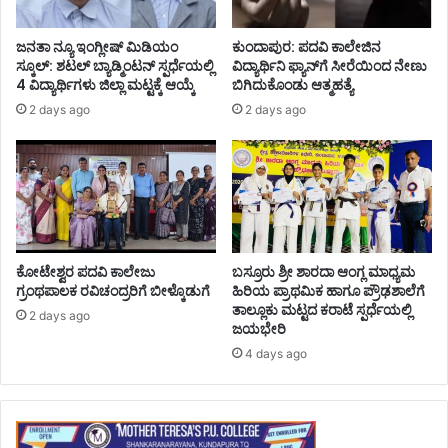
ಜನತಾ ನ್ಯೂ ಇಂಗ್ಲೀಷ್ ಮಿಡಿಯಂ
ಕುಂದಾಪುರ: ಪದವಿ ಕಾಲೇಜಿನ
ಸ್ಕೂಲ್: ಶಟಲ್ ಬ್ಯಾಡ್ಮಿಂಟನ್ ಸ್ಪರ್ಧೆಯಲ್ಲಿ
ವಿದ್ಯಾರ್ಥಿನಿ ಫ್ಯಾನ್‌ಗೆ ಸೀರೆಯಿಂದ ನೇಣು
4 ವಿದ್ಯಾರ್ಥಿಗಳು ಜಿಲ್ಲಾ ಮಟ್ಟಕ್ಕೆ ಆಯ್ಕೆ
ಬಿಗಿದುಕೊಂಡು ಆತ್ಮಹತ್ಯೆ
2 days ago
2 days ago
ಕೋಟೇಶ್ವರ ಪದವಿ ಕಾಲೇಜು
ಬಸ್ರೂರು ಶ್ರೀ ಶಾರದಾ ಆಂಗ್ಲ ಮಾಧ್ಯಮ
ಗ್ರಂಥಪಾಲಕ ರವಿಚಂದ್ರರಿಗೆ ಬೀಳ್ಕೊಡುಗೆ
ಹಿರಿಯ ಪ್ರಾಥಮಿಕ ಹಾಗೂ ಪ್ರೌಢಶಾಲೆಗೆ
ತಾಲ್ಲೂಕು ಮಟ್ಟದ ಕರಾಟೆ ಸ್ಪರ್ಧೆಯಲ್ಲಿ
2 days ago
ಜಯಭೇರಿ
4 days ago