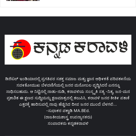
ಡಿಜಿಟಲ್ ಇಂಡಿಯಾದಲ್ಲಿ ಪ್ರಗತಿಪರ ಸಶಕ್ತ ಸಮಾಜ ಮತ್ತು ಜ್ಞಾನ ಆಥಿ೯ಕತೆ ಪರಿವತ೯ನೆಯ
ಸವ೯ತೋಮುಖ ಬೆಳವಣಿಗೆಯಲ್ಲಿ ಜನರ ಮನೋಬಲ ವೃದ್ಧಿಸಿದರೆ ಏನನ್ನೂ
ಸಾಧಿಸಬಹುದು. ಆ ನಿಟ್ಟಿನಲ್ಲಿ ನಾಡು-ನುಡಿ, ಕರಾವಳಿಯ ಸಂಸ್ಕೃತಿ ಸತ್ಯ -ನಿತ್ಯ, ಜನ-ಮನ
ಪ್ರಕಾಶಿತ ಈ ಕ್ಷಣದ ಸುದ್ಧಿಯನ್ನು ಕ್ಷಣಮಾತ್ರದಲ್ಲಿ ತಲುಪಿಸಿ, ಕರಾವಳಿ ಜನರ ಕೀತಿ೯ ಪತಾಕೆ
ಎತ್ತರಕ್ಕೆ ಹಾರಿಸುವಲ್ಲಿ ನಾವು ಹೆಚ್ಚಿಸಿದ ದೀಪ ಜನರ ಮುಂದೆ ಬೆಳಗಲಿ...
-ಸುಧಾಕರ ವಕ್ವಾಡಿ MA.BEd.
(ರಾಜಕೀಯಶಾಸ್ತ್ರ ಉಪನ್ಯಾಸಕರು)
ಸಂಪಾದಕರು ಕನ್ನಡಕರಾವಳಿ