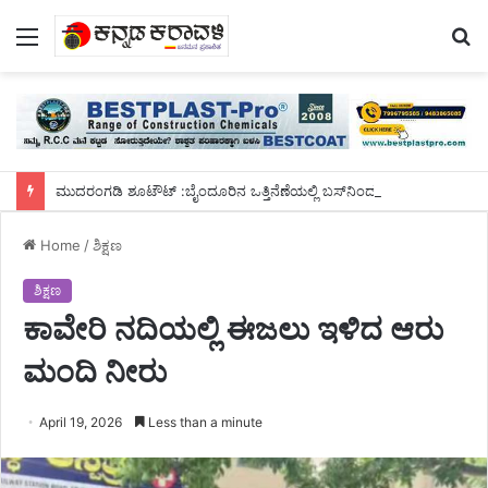
Menu
S
fo
ಮುದರಂಗಡಿ ಶೂಟೌಟ್ :ಬೈಂದೂರಿನ ಒತ್ತಿನೆಣೆಯಲ್ಲಿ ಬಸ್‌ನಿಂದ ಇಳಿದು ಓಡಿ ಹೋಗುವಾಗ ಮೂವರು ಸುಪಾರಿ ಹಂತಕರ ಬಂಧನ
Home
/
ಶಿಕ್ಷಣ
ಶಿಕ್ಷಣ
ಕಾವೇರಿ ನದಿಯಲ್ಲಿ ಈಜಲು ಇಳಿದ ಆರು
ಮಂದಿ ನೀರು
April 19, 2026
Less than a minute