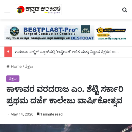
Menu
S
fo
ಗುರುಕುಲ ಪಬ್ಲಿಕ್ ಸ್ಕೂಲ್‌ನಲ್ಲಿ ‘ಅನ್ವೇಷಣೆ’ ಗಣಿತ ಮತ್ತು ವಿಜ್ಞಾನ ಶಿಕ್ಷಕರ ಕಾರ್ಯಾಗಾರ
Home
/
ಶಿಕ್ಷಣ
ಶಿಕ್ಷಣ
ಕಾಳಾವರ ವರದರಾಜ ಎಂ. ಶೆಟ್ಟಿ ಸರ್ಕಾರಿ
ಪ್ರಥಮ ದರ್ಜೆ ಕಾಲೇಜು ವಾರ್ಷಿಕೋತ್ಸವ
May 14, 2026
1 minute read