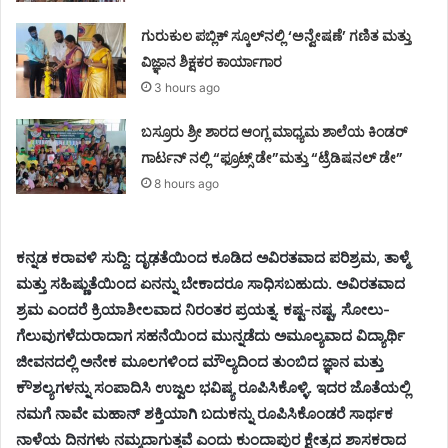
ಗುರುಕುಲ ಪಬ್ಲಿಕ್ ಸ್ಕೂಲ್‌ನಲ್ಲಿ ‘ಅನ್ವೇಷಣೆ’ ಗಣಿತ ಮತ್ತು
ವಿಜ್ಞಾನ ಶಿಕ್ಷಕರ ಕಾರ್ಯಾಗಾರ
3 hours ago
ಬಸ್ರೂರು ಶ್ರೀ ಶಾರದ ಆಂಗ್ಲ ಮಾಧ್ಯಮ ಶಾಲೆಯ ಕಿಂಡರ್
ಗಾರ್ಟನ್ ನಲ್ಲಿ “ಫ್ರೂಟ್ಸ್ ಡೇ”ಮತ್ತು “ಟ್ರೆಡಿಷನಲ್ ಡೇ”
8 hours ago
ಕನ್ನಡ ಕರಾವಳಿ ಸುದ್ದಿ: ದೃಢತೆಯಿಂದ ಕೂಡಿದ ಅವಿರತವಾದ ಪರಿಶ್ರಮ, ತಾಳ್ಮೆ
ಮತ್ತು ಸಹಿಷ್ಣುತೆಯಿಂದ ಏನನ್ನು ಬೇಕಾದರೂ ಸಾಧಿಸಬಹುದು. ಅವಿರತವಾದ
ಶ್ರಮ ಎಂದರೆ ಕ್ರಿಯಾಶೀಲವಾದ ನಿರಂತರ ಪ್ರಯತ್ನ. ಕಷ್ಟ-ನಷ್ಟ, ಸೋಲು-
ಗೆಲುವುಗಳೆದುರಾದಾಗ ಸಹನೆಯಿಂದ ಮುನ್ನಡೆದು ಅಮೂಲ್ಯವಾದ ವಿದ್ಯಾರ್ಥಿ
ಜೀವನದಲ್ಲಿ ಅನೇಕ ಮೂಲಗಳಿಂದ ಮೌಲ್ಯದಿಂದ ತುಂಬಿದ ಜ್ಞಾನ ಮತ್ತು
ಕೌಶಲ್ಯಗಳನ್ನು ಸಂಪಾದಿಸಿ ಉಜ್ವಲ ಭವಿಷ್ಯ ರೂಪಿಸಿಕೊಳ್ಳಿ. ಇದರ ಜೊತೆಯಲ್ಲಿ
ನಮಗೆ ನಾವೇ ಮಹಾನ್ ಶಕ್ತಿಯಾಗಿ ಬದುಕನ್ನು ರೂಪಿಸಿಕೊಂಡರೆ ಸಾರ್ಥಕ
ನಾಳೆಯ ದಿನಗಳು ನಮ್ಮದಾಗುತ್ತವೆ ಎಂದು ಕುಂದಾಪುರ ಕ್ಷೇತ್ರದ ಶಾಸಕರಾದ