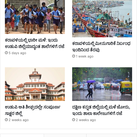
ಕರಾವಳಿಯಲ್ಲಿ ಭಾರೀ ಮಳೆ: ಇಂದು
ಕರಾವಳಿಯಲ್ಲಿ ಮೀನುಗಾರಿಕೆ ನಿರ್ಬಂಧ
ಉಡುಪಿ ಜಿಲ್ಲೆಯಾದ್ಯಂತ ಶಾಲೆಗಳಿಗೆ ರಜೆ
ಇಂದಿನಿಂದ ತೆರವು
5 days ago
1 week ago
ಉಡುಪಿ ಅತಿ ಶೀಘ್ರದಲ್ಲೇ ಸಂಪೂರ್ಣ
ದಕ್ಷಿಣ ಕನ್ನಡ ಜಿಲ್ಲೆಯಲ್ಲಿ ಮಳೆ ಜೋರು,
ಸಾಕ್ಷರ ಜಿಲ್ಲೆ
ಇಂದು ಶಾಲಾ ಕಾಲೇಜುಗಳಿಗೆ ರಜೆ
2 weeks ago
2 weeks ago