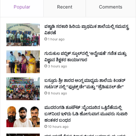
Popular
Recent
Comments
ವಕ್ವಾಡಿ ಸರಕಾರಿ ಹಿರಿಯ ಪ್ರಾಥಮಿಕ ಶಾಲೆಯಲ್ಲಿ ಸಮವಸ್ತ್ರ
ವಿತರಣೆ
1 hour ago
ಗುರುಕುಲ ಪಬ್ಲಿಕ್ ಸ್ಕೂಲ್‌ನಲ್ಲಿ ‘ಅನ್ವೇಷಣೆ’ ಗಣಿತ ಮತ್ತು
ವಿಜ್ಞಾನ ಶಿಕ್ಷಕರ ಕಾರ್ಯಾಗಾರ
3 hours ago
ಬಸ್ರೂರು ಶ್ರೀ ಶಾರದ ಆಂಗ್ಲ ಮಾಧ್ಯಮ ಶಾಲೆಯ ಕಿಂಡರ್
ಗಾರ್ಟನ್ ನಲ್ಲಿ “ಫ್ರೂಟ್ಸ್ ಡೇ”ಮತ್ತು “ಟ್ರೆಡಿಷನಲ್ ಡೇ”
8 hours ago
ಮುದರಂಗಡಿ ಶೂಟೌಟ್ :ಬೈಂದೂರಿನ ಒತ್ತಿನೆಣೆಯಲ್ಲಿ
ಬಸ್‌ನಿಂದ ಇಳಿದು ಓಡಿ ಹೋಗುವಾಗ ಮೂವರು ಸುಪಾರಿ
ಹಂತಕರ ಬಂಧನ
10 hours ago