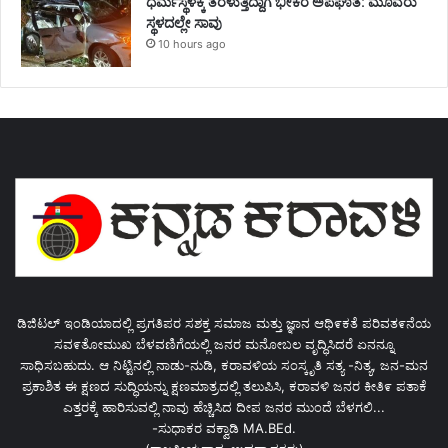
ಧರ್ಮಸ್ಥಳಕ್ಕೆ ತೆರಳುತ್ತಿದ್ದಾಗ ಭೀಕರ ಅಪಘಾತ: ಮೂವರು
ಸ್ಥಳದಲ್ಲೇ ಸಾವು
10 hours ago
ಡಿಜಿಟಲ್ ಇಂಡಿಯಾದಲ್ಲಿ ಪ್ರಗತಿಪರ ಸಶಕ್ತ ಸಮಾಜ ಮತ್ತು ಜ್ಞಾನ ಆಥಿ೯ಕತೆ ಪರಿವತ೯ನೆಯ
ಸವ೯ತೋಮುಖ ಬೆಳವಣಿಗೆಯಲ್ಲಿ ಜನರ ಮನೋಬಲ ವೃದ್ಧಿಸಿದರೆ ಏನನ್ನೂ
ಸಾಧಿಸಬಹುದು. ಆ ನಿಟ್ಟಿನಲ್ಲಿ ನಾಡು-ನುಡಿ, ಕರಾವಳಿಯ ಸಂಸ್ಕೃತಿ ಸತ್ಯ -ನಿತ್ಯ, ಜನ-ಮನ
ಪ್ರಕಾಶಿತ ಈ ಕ್ಷಣದ ಸುದ್ಧಿಯನ್ನು ಕ್ಷಣಮಾತ್ರದಲ್ಲಿ ತಲುಪಿಸಿ, ಕರಾವಳಿ ಜನರ ಕೀತಿ೯ ಪತಾಕೆ
ಎತ್ತರಕ್ಕೆ ಹಾರಿಸುವಲ್ಲಿ ನಾವು ಹೆಚ್ಚಿಸಿದ ದೀಪ ಜನರ ಮುಂದೆ ಬೆಳಗಲಿ...
-ಸುಧಾಕರ ವಕ್ವಾಡಿ MA.BEd.