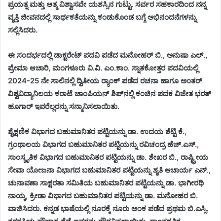
ಪ್ರಯತ್ನ ಮತ್ತು ಆತ್ಮ ವಿಶ್ವಾಸವೇ ಯಶಸ್ಸಿನ ಗುಟ್ಟು. ಸರ್ವರ ಸಹಕಾರದಿಂದ ನನ್ನ
ವೃತ್ತಿ ಜೀವನದಲ್ಲಿ ಸಾರ್ಥಕತೆಯನ್ನು ಕಂಡುಕೊಂಡ ಬಗ್ಗೆ ಅಭಿನಂದನೆಗಳನ್ನು
ಸಲ್ಲಿಸಿದರು.
ಈ ಸಂದರ್ಭದಲ್ಲಿ ಡಾಕ್ಟರೇಟ್ ಪದವಿ ಪಡೆದ ಮನೋಹರ್ ಬಿ., ಅನುಷಾ ಎಲ್.,
ಪ್ರೇಮಾ ಆಚಾರಿ, ಮಂಗಳೂರು ವಿ.ವಿ. ಎಂ.ಕಾಂ. ಸ್ನಾತಕೋತ್ತರ ಪದವಿಯಲ್ಲಿ
2024-25 ನೇ ಸಾಲಿನಲ್ಲಿ ದ್ವಿತೀಯ ರ‍್ಯಾಂಕ್ ಪಡೆದ ರಚನಾ ಹಾಗೂ ಅಂತರ್
ವಿಶ್ವವಿದ್ಯಾನಿಲಯ ಕರಾಟೆ ಚಾಂಪಿಯನ್ ಶಿಪ್‌ನಲ್ಲಿ ಕಂಚಿನ ಪದಕ ವಿಜೇತ ಭರತ್
ಹೂಗಾರ್ ಇವರೆಲ್ಲರನ್ನು ಸನ್ಮಾನಿಸಲಾಯಿತು.
ಶೈಕ್ಷಣಿಕ ವಿಭಾಗದ ಬಹುಮಾನಿತರ ಪಟ್ಟಿಯನ್ನು ಡಾ. ಉದಯ ಶೆಟ್ಟಿ ಕೆ.,
ಗ್ರಂಥಾಲಯ ವಿಭಾಗದ ಬಹುಮಾನಿತರ ಪಟ್ಟಿಯನ್ನು ರವಿಚಂದ್ರ ಹೆಚ್.ಎಸ್.,
ಸಾಂಸ್ಕೃತಿಕ ವಿಭಾಗದ ಬಹುಮಾನಿತರ ಪಟ್ಟಿಯನ್ನು ಡಾ. ಶೇಖರ ಬಿ., ರಾಷ್ಟ್ರೀಯ
ಸೇವಾ ಯೋಜನಾ ವಿಭಾಗದ ಬಹುಮಾನಿತರ ಪಟ್ಟಿಯನ್ನು ಶೃತಿ ಆಚಾರ್ಯ ಎನ್.,
ಚುನಾವಣಾ ಸಾಕ್ಷರತಾ ಸಮಿತಿಯ ಬಹುಮಾನಿತರ ಪಟ್ಟಿಯನ್ನು ಡಾ. ಭಾಗೀರಥಿ
ನಾಯ್ಕ, ಕ್ರೀಡಾ ವಿಭಾಗದ ಬಹುಮಾನಿತರ ಪಟ್ಟಿಯನ್ನು ಡಾ. ಮನೋಹರ ಬಿ.
ವಾಚಿಸಿದರು. ಕನ್ನಡ ಭಾಷೆಯಲ್ಲಿ ನೂರಕ್ಕೆ ನೂರು ಅಂಕ ಪಡೆದ ಪ್ರಥಮ ಬಿ.ಎಸ್ಸಿ.