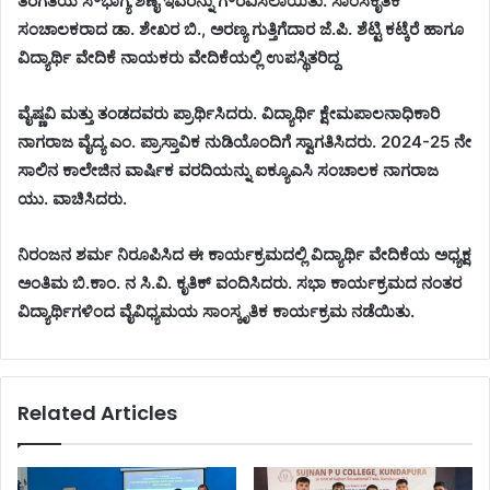
ತರಗತಿಯ ಸೌಭಾಗ್ಯ ಶೆಣೈ ಇವರನ್ನು ಗೌರವಿಸಲಾಯಿತು. ಸಾಂಸಕೃತಿಕ
ಸಂಚಾಲಕರಾದ ಡಾ. ಶೇಖರ ಬಿ., ಅರಣ್ಯ ಗುತ್ತಿಗೆದಾರ ಜೆ.ಪಿ. ಶೆಟ್ಟಿ ಕಟ್ಕೆರೆ ಹಾಗೂ
ವಿದ್ಯಾರ್ಥಿ ವೇದಿಕೆ ನಾಯಕರು ವೇದಿಕೆಯಲ್ಲಿ ಉಪಸ್ಥಿತರಿದ್ದ
ವೈಷ್ಣವಿ ಮತ್ತು ತಂಡದವರು ಪ್ರಾರ್ಥಿಸಿದರು. ವಿದ್ಯಾರ್ಥಿ ಕ್ಷೇಮಪಾಲನಾಧಿಕಾರಿ
ನಾಗರಾಜ ವೈದ್ಯ ಎಂ. ಪ್ರಾಸ್ತಾವಿಕ ನುಡಿಯೊಂದಿಗೆ ಸ್ವಾಗತಿಸಿದರು. 2024-25 ನೇ
ಸಾಲಿನ ಕಾಲೇಜಿನ ವಾರ್ಷಿಕ ವರದಿಯನ್ನು ಐಕ್ಯೂಎಸಿ ಸಂಚಾಲಕ ನಾಗರಾಜ
ಯು. ವಾಚಿಸಿದರು.
ನಿರಂಜನ ಶರ್ಮ ನಿರೂಪಿಸಿದ ಈ ಕಾರ್ಯಕ್ರಮದಲ್ಲಿ ವಿದ್ಯಾರ್ಥಿ ವೇದಿಕೆಯ ಅಧ್ಯಕ್ಷ
ಅಂತಿಮ ಬಿ.ಕಾಂ. ನ ಸಿ.ವಿ. ಕೃತಿಕ್ ವಂದಿಸಿದರು. ಸಭಾ ಕಾರ್ಯಕ್ರಮದ ನಂತರ
ವಿದ್ಯಾರ್ಥಿಗಳಿಂದ ವೈವಿಧ್ಯಮಯ ಸಾಂಸ್ಕೃತಿಕ ಕಾರ್ಯಕ್ರಮ ನಡೆಯಿತು.
Related Articles