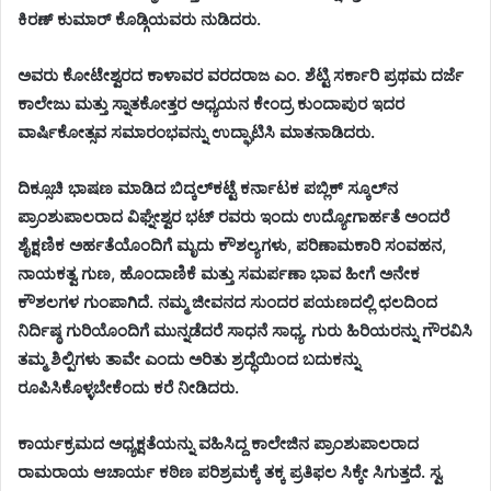
ಕಿರಣ್ ಕುಮಾರ್ ಕೊಡ್ಗಿಯವರು ನುಡಿದರು.
ಅವರು ಕೋಟೇಶ್ವರದ ಕಾಳಾವರ ವರದರಾಜ ಎಂ. ಶೆಟ್ಟಿ ಸರ್ಕಾರಿ ಪ್ರಥಮ ದರ್ಜೆ
ಕಾಲೇಜು ಮತ್ತು ಸ್ನಾತಕೋತ್ತರ ಅಧ್ಯಯನ ಕೇಂದ್ರ ಕುಂದಾಪುರ ಇದರ
ವಾರ್ಷಿಕೋತ್ಸವ ಸಮಾರಂಭವನ್ನು ಉದ್ಘಾಟಿಸಿ ಮಾತನಾಡಿದರು.
ದಿಕ್ಸೂಚಿ ಭಾಷಣ ಮಾಡಿದ ಬಿದ್ಕಲ್‌ಕಟ್ಟೆ ಕರ್ನಾಟಕ ಪಬ್ಲಿಕ್ ಸ್ಕೂಲ್‌ನ
ಪ್ರಾಂಶುಪಾಲರಾದ ವಿಘ್ನೇಶ್ವರ ಭಟ್ ರವರು ಇಂದು ಉದ್ಯೋಗಾರ್ಹತೆ ಅಂದರೆ
ಶೈಕ್ಷಣಿಕ ಅರ್ಹತೆಯೊಂದಿಗೆ ಮೃದು ಕೌಶಲ್ಯಗಳು, ಪರಿಣಾಮಕಾರಿ ಸಂವಹನ,
ನಾಯಕತ್ವ ಗುಣ, ಹೊಂದಾಣಿಕೆ ಮತ್ತು ಸಮರ್ಪಣಾ ಭಾವ ಹೀಗೆ ಅನೇಕ
ಕೌಶಲಗಳ ಗುಂಪಾಗಿದೆ. ನಮ್ಮ ಜೀವನದ ಸುಂದರ ಪಯಣದಲ್ಲಿ ಛಲದಿಂದ
ನಿರ್ದಿಷ್ಠ ಗುರಿಯೊಂದಿಗೆ ಮುನ್ನಡೆದರೆ ಸಾಧನೆ ಸಾಧ್ಯ. ಗುರು ಹಿರಿಯರನ್ನು ಗೌರವಿಸಿ
ತಮ್ಮ ಶಿಲ್ಪಿಗಳು ತಾವೇ ಎಂದು ಅರಿತು ಶ್ರದ್ಧೆಯಿಂದ ಬದುಕನ್ನು
ರೂಪಿಸಿಕೊಳ್ಳಬೇಕೆಂದು ಕರೆ ನೀಡಿದರು.
ಕಾರ್ಯಕ್ರಮದ ಅಧ್ಯಕ್ಷತೆಯನ್ನು ವಹಿಸಿದ್ದ ಕಾಲೇಜಿನ ಪ್ರಾಂಶುಪಾಲರಾದ
ರಾಮರಾಯ ಆಚಾರ್ಯ ಕಠಿಣ ಪರಿಶ್ರಮಕ್ಕೆ ತಕ್ಕ ಪ್ರತಿಫಲ ಸಿಕ್ಕೇ ಸಿಗುತ್ತದೆ. ಸ್ವ