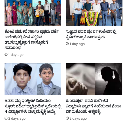
ಕೋಟ ಪಡುಕರೆ ಸರ್ಕಾರಿ ಪ್ರಥಮ ದರ್ಜೆ
ಸುಜ್ಞಾನ ಪದವಿ ಪೂರ್ವ ಕಾಲೇಜಿನಲ್ಲಿ
ಕಾಲೇಜಿನಲ್ಲಿ ಸೇವೆ ಸಲ್ಲಿಸಿದ
ಸೈಬರ್ ಜಾಗೃತಿ ಕಾರ್ಯಕ್ರಮ
ಡಾ.ಸುಬ್ರಹ್ಮಣ್ಯರಿಗೆ ಬೀಳ್ಕೊಡುಗೆ
1 day ago
ಸಮಾರಂಭ
1 day ago
ಜನತಾ ನ್ಯೂ ಇಂಗ್ಲೀಷ್ ಮಿಡಿಯಂ
ಕುಂದಾಪುರ: ಪದವಿ ಕಾಲೇಜಿನ
ಸ್ಕೂಲ್: ಶಟಲ್ ಬ್ಯಾಡ್ಮಿಂಟನ್ ಸ್ಪರ್ಧೆಯಲ್ಲಿ
ವಿದ್ಯಾರ್ಥಿನಿ ಫ್ಯಾನ್‌ಗೆ ಸೀರೆಯಿಂದ ನೇಣು
4 ವಿದ್ಯಾರ್ಥಿಗಳು ಜಿಲ್ಲಾ ಮಟ್ಟಕ್ಕೆ ಆಯ್ಕೆ
ಬಿಗಿದುಕೊಂಡು ಆತ್ಮಹತ್ಯೆ
2 days ago
2 days ago