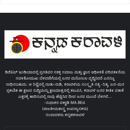
ಡಿಜಿಟಲ್ ಇಂಡಿಯಾದಲ್ಲಿ ಪ್ರಗತಿಪರ ಸಶಕ್ತ ಸಮಾಜ ಮತ್ತು ಜ್ಞಾನ ಆಥಿ೯ಕತೆ ಪರಿವತ೯ನೆಯ
ಸವ೯ತೋಮುಖ ಬೆಳವಣಿಗೆಯಲ್ಲಿ ಜನರ ಮನೋಬಲ ವೃದ್ಧಿಸಿದರೆ ಏನನ್ನೂ
ಸಾಧಿಸಬಹುದು. ಆ ನಿಟ್ಟಿನಲ್ಲಿ ನಾಡು-ನುಡಿ, ಕರಾವಳಿಯ ಸಂಸ್ಕೃತಿ ಸತ್ಯ -ನಿತ್ಯ, ಜನ-ಮನ
ಪ್ರಕಾಶಿತ ಈ ಕ್ಷಣದ ಸುದ್ಧಿಯನ್ನು ಕ್ಷಣಮಾತ್ರದಲ್ಲಿ ತಲುಪಿಸಿ, ಕರಾವಳಿ ಜನರ ಕೀತಿ೯ ಪತಾಕೆ
ಎತ್ತರಕ್ಕೆ ಹಾರಿಸುವಲ್ಲಿ ನಾವು ಹೆಚ್ಚಿಸಿದ ದೀಪ ಜನರ ಮುಂದೆ ಬೆಳಗಲಿ...
-ಸುಧಾಕರ ವಕ್ವಾಡಿ MA.BEd.
(ರಾಜಕೀಯಶಾಸ್ತ್ರ ಉಪನ್ಯಾಸಕರು)
ಸಂಪಾದಕರು ಕನ್ನಡಕರಾವಳಿ
Enter