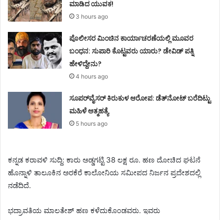
ಮಾಡಿದ ಯುವಕ!
3 hours ago
ಪೊಲೀಸರ ಮಿಂಚಿನ ಕಾರ್ಯಾಚರಣೆಯಲ್ಲಿ ಮೂವರ
ಬಂಧನ: ಸುಪಾರಿ ಕೊಟ್ಟವರು ಯಾರು? ಡೇವಿಡ್ ಪತ್ನಿ
ಹೇಳಿದ್ದೇನು?
4 hours ago
ಸೂಪರ್‌ವೈಸರ್‌ ಕಿರುಕುಳ ಆರೋಪ: ಡೆತ್‌ನೋಟ್‌ ಬರೆದಿಟ್ಟು
ಮಹಿಳೆ ಆತ್ಮಹತ್ಯೆ
5 hours ago
ಕನ್ನಡ ಕರಾವಳಿ ಸುದ್ದಿ: ಕಾರು ಅಡ್ಡಗಟ್ಟಿ 38 ಲಕ್ಷ ರೂ. ಹಣ ದೋಚಿದ ಘಟನೆ
ಹೊನ್ನಾಳಿ ತಾಲೂಕಿನ ಅರಕೆರೆ ಕಾಲೋನಿಯ ಸಮೀಪದ ನಿರ್ಜನ ಪ್ರದೇಶದಲ್ಲಿ
ನಡೆದಿದೆ.
ಭದ್ರಾವತಿಯ ಮಾಲತೇಶ್ ಹಣ ಕಳೆದುಕೊಂಡವರು. ಇವರು