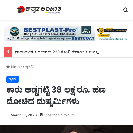
Menu
S
fo
ನಾಯಿಯಂತೆ ಬದಲಾಗಲು 220 ಕೋಟಿ ರುಪಾಯಿ ಖರ್ಚು ಮಾಡಿದ ಯುವಕ!
Home
/
ಇತರೆ
ಇತರೆ
ಕಾರು ಅಡ್ಡಗಟ್ಟಿ 38 ಲಕ್ಷ ರೂ. ಹಣ
ದೋಚಿದ ದುಷ್ಕರ್ಮಿಗಳು
March 31, 2026
Less than a minute