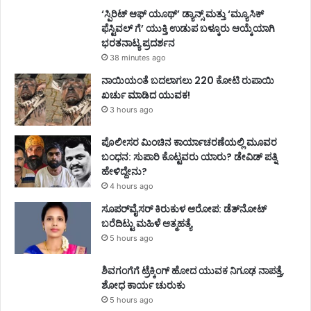
‘ಸ್ಪಿರಿಟ್ ಆಫ್ ಯೂಥ್’ ಡ್ಯಾನ್ಸ್ ಮತ್ತು ‘ಮ್ಯೂಸಿಕ್
ಫೆಸ್ಟಿವಲ್ ಗೆ’ ಯುಕ್ತಿ ಉಡುಪ ಬಳ್ಕೂರು ಆಯ್ಕೆಯಾಗಿ
ಭರತನಾಟ್ಯ ಪ್ರದರ್ಶನ
38 minutes ago
ನಾಯಿಯಂತೆ ಬದಲಾಗಲು 220 ಕೋಟಿ ರುಪಾಯಿ
ಖರ್ಚು ಮಾಡಿದ ಯುವಕ!
3 hours ago
ಪೊಲೀಸರ ಮಿಂಚಿನ ಕಾರ್ಯಾಚರಣೆಯಲ್ಲಿ ಮೂವರ
ಬಂಧನ: ಸುಪಾರಿ ಕೊಟ್ಟವರು ಯಾರು? ಡೇವಿಡ್ ಪತ್ನಿ
ಹೇಳಿದ್ದೇನು?
4 hours ago
ಸೂಪರ್‌ವೈಸರ್‌ ಕಿರುಕುಳ ಆರೋಪ: ಡೆತ್‌ನೋಟ್‌
ಬರೆದಿಟ್ಟು ಮಹಿಳೆ ಆತ್ಮಹತ್ಯೆ
5 hours ago
ಶಿವಗಂಗೆಗೆ ಟ್ರೆಕ್ಕಿಂಗ್‌ ಹೋದ ಯುವಕ ನಿಗೂಢ ನಾಪತ್ತೆ,
ಶೋಧ ಕಾರ್ಯ ಚುರುಕು
5 hours ago