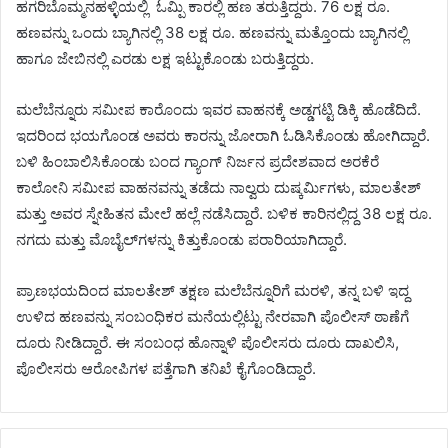
ಹಗರಿಬೊಮ್ಮನಹಳ್ಳಿಯಲ್ಲಿ ಓಮ್ಪಿ ಕಾರಲ್ಲಿ ಹಣ ತರುತ್ತಿದ್ದರು. 76 ಲಕ್ಷ ರೂ.
ಹಣವನ್ನು ಒಂದು ಬ್ಯಾಗಿನಲ್ಲಿ 38 ಲಕ್ಷ ರೂ. ಹಣವನ್ನು ಮತ್ತೊಂದು ಬ್ಯಾಗಿನಲ್ಲಿ
ಹಾಗೂ ಜೇಬಿನಲ್ಲಿ ಎರಡು ಲಕ್ಷ ಇಟ್ಟುಕೊಂಡು ಬರುತ್ತಿದ್ದರು.
ಮಲೆಬೆನ್ನೂರು ಸಮೀಪ ಕಾರೊಂದು ಇವರ ವಾಹನಕ್ಕೆ ಅಡ್ಡಗಟ್ಟಿ ಡಿಕ್ಕಿ ಹೊಡೆದಿದೆ.
ಇದರಿಂದ ಭಯಗೊಂಡ ಅವರು ಕಾರನ್ನು ಜೋರಾಗಿ ಓಡಿಸಿಕೊಂಡು ಹೋಗಿದ್ದಾರೆ.
ಬಳಿ ಹಿಂಬಾಲಿಸಿಕೊಂಡು ಬಂದ ಗ್ಯಾಂಗ್ ನಿರ್ಜನ ಪ್ರದೇಶವಾದ ಅರಕೆರೆ
ಕಾಲೋನಿ ಸಮೀಪ ವಾಹನವನ್ನು ತಡೆದು ನಾಲ್ವರು ದುಷ್ಕರ್ಮಿಗಳು, ಮಾಲತೇಶ್
ಮತ್ತು ಅವರ ಸ್ನೇಹಿತನ ಮೇಲೆ ಹಲ್ಲೆ ನಡೆಸಿದ್ದಾರೆ. ಬಳಿಕ ಕಾರಿನಲ್ಲಿದ್ದ 38 ಲಕ್ಷ ರೂ.
ನಗದು ಮತ್ತು ಮೊಬೈಲ್‌ಗಳನ್ನು ಕಿತ್ತುಕೊಂಡು ಪರಾರಿಯಾಗಿದ್ದಾರೆ.
ಪ್ರಾಣಭಯದಿಂದ ಮಾಲತೇಶ್ ತಕ್ಷಣ ಮಲೆಬೆನ್ನೂರಿಗೆ ಮರಳಿ, ತನ್ನ ಬಳಿ ಇದ್ದ
ಉಳಿದ ಹಣವನ್ನು ಸಂಬಂಧಿಕರ ಮನೆಯಲ್ಲಿಟ್ಟು ನೇರವಾಗಿ ಪೊಲೀಸ್ ಠಾಣೆಗೆ
ದೂರು ನೀಡಿದ್ದಾರೆ. ಈ ಸಂಬಂಧ ಹೊನ್ನಾಳಿ ಪೊಲೀಸರು ದೂರು ದಾಖಲಿಸಿ,
ಪೊಲೀಸರು ಆರೋಪಿಗಳ ಪತ್ತೆಗಾಗಿ ತನಿಖೆ ಕೈಗೊಂಡಿದ್ದಾರೆ.