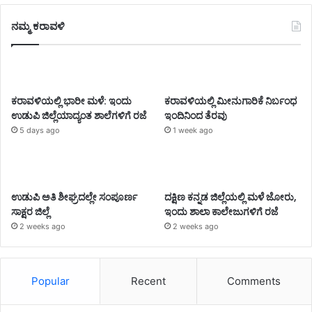
ನಮ್ಮ ಕರಾವಳಿ
ಕರಾವಳಿಯಲ್ಲಿ ಭಾರೀ ಮಳೆ: ಇಂದು
ಕರಾವಳಿಯಲ್ಲಿ ಮೀನುಗಾರಿಕೆ ನಿರ್ಬಂಧ
ಉಡುಪಿ ಜಿಲ್ಲೆಯಾದ್ಯಂತ ಶಾಲೆಗಳಿಗೆ ರಜೆ
ಇಂದಿನಿಂದ ತೆರವು
5 days ago
1 week ago
ಉಡುಪಿ ಅತಿ ಶೀಘ್ರದಲ್ಲೇ ಸಂಪೂರ್ಣ
ದಕ್ಷಿಣ ಕನ್ನಡ ಜಿಲ್ಲೆಯಲ್ಲಿ ಮಳೆ ಜೋರು,
ಸಾಕ್ಷರ ಜಿಲ್ಲೆ
ಇಂದು ಶಾಲಾ ಕಾಲೇಜುಗಳಿಗೆ ರಜೆ
2 weeks ago
2 weeks ago
Popular
Recent
Comments