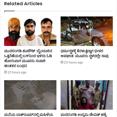
Related Articles
ಮುದರಂಗಡಿ ಶೂಟೌಟ್ :ಬೈಂದೂರಿನ
ಧರ್ಮಸ್ಥಳಕ್ಕೆ ತೆರಳುತ್ತಿದ್ದಾಗ ಭೀಕರ
ಒತ್ತಿನೆಣೆಯಲ್ಲಿ ಬಸ್‌ನಿಂದ ಇಳಿದು ಓಡಿ
ಅಪಘಾತ: ಮೂವರು ಸ್ಥಳದಲ್ಲೇ ಸಾವು
ಹೋಗುವಾಗ ಮೂವರು ಸುಪಾರಿ
23 hours ago
ಹಂತಕರ ಬಂಧನ
22 hours ago
ಮನೆಯ ಬಾತ್‌ರೂಮ್‌ನಲ್ಲಿ ಮಹಿಳೆಯ
ಮದರಂಗಡಿ ಉದ್ಯಮಿ ಡೇವಿಡ್ ಹತ್ಯೆ