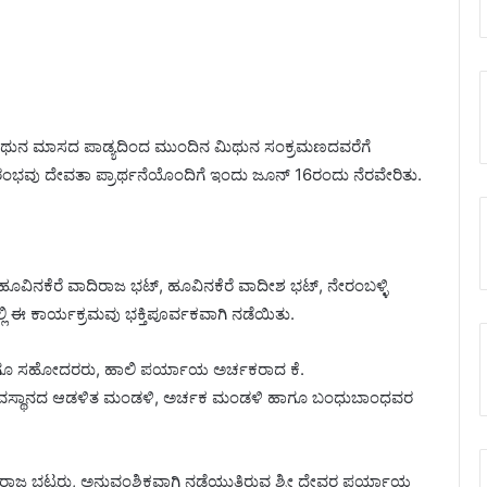
ಾನದ ಮಿಥುನ ಮಾಸದ ಪಾಡ್ಯದಿಂದ ಮುಂದಿನ ಮಿಥುನ ಸಂಕ್ರಮಣದವರೆಗೆ
ವು ದೇವತಾ ಪ್ರಾರ್ಥನೆಯೊಂದಿಗೆ ಇಂದು ಜೂನ್ 16ರಂದು ನೆರವೇರಿತು.
ನಕೆರೆ ವಾದಿರಾಜ ಭಟ್, ಹೂವಿನಕೆರೆ ವಾದೀಶ ಭಟ್, ನೇರಂಬಳ್ಳಿ
ಲಿ ಈ ಕಾರ್ಯಕ್ರಮವು ಭಕ್ತಿಪೂರ್ವಕವಾಗಿ ನಡೆಯಿತು.
ಾಗೂ ಸಹೋದರರು, ಹಾಲಿ ಪರ್ಯಾಯ ಅರ್ಚಕರಾದ ಕೆ.
ಸ್ಥಾನದ ಆಡಳಿತ ಮಂಡಳಿ, ಅರ್ಚಕ ಮಂಡಳಿ ಹಾಗೂ ಬಂಧುಬಾಂಧವರ
ರಾಜ ಭಟ್ಟರು, ಅನುವಂಶಿಕವಾಗಿ ನಡೆಯುತ್ತಿರುವ ಶ್ರೀ ದೇವರ ಪರ್ಯಾಯ