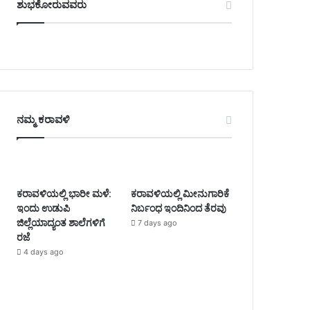
ಶುಭಕೋರುವವರು
ನಮ್ಮ ಕರಾವಳಿ
ಕರಾವಳಿಯಲ್ಲಿ ಭಾರೀ ಮಳೆ:
ಕರಾವಳಿಯಲ್ಲಿ ಮೀನುಗಾರಿಕೆ
ಇಂದು ಉಡುಪಿ
ನಿರ್ಬಂಧ ಇಂದಿನಿಂದ ತೆರವು
ಜಿಲ್ಲೆಯಾದ್ಯಂತ ಶಾಲೆಗಳಿಗೆ
7 days ago
ರಜೆ
4 days ago