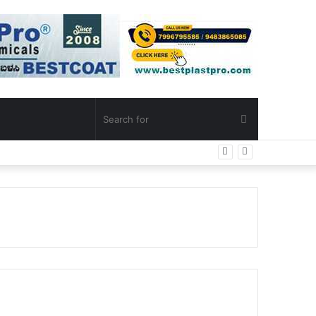
Search
for