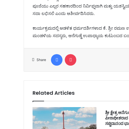
ಪೂಜೆಯು ಎಲ್ಲರ ಸಹಕಾರದಿಂದ ನಿರ್ವಿಘ್ನವಾಗಿ ಮತ್ತು ಯಶಸ್ವಿಯ
ಸದಾ ಲಭಿಸಲಿ ಎಂದು ಆಶೀರ್ವದಿಸಿದರು.
ಕಾರ್ಯಕ್ರಮದಲ್ಲಿ ಆಡಳಿತ ಧರ್ಮದರ್ಶಿಗಳಾದ ಕೆ. ಶ್ರೀ ರಮಣ
ಮಂಡಳಿಯ ಸದಸ್ಯರು, ಆನೆಗುಡ್ಡೆ ಉಪಾಧ್ಯಾಯ ಕುಟುಂಬದ ಬಂಧ
Facebook
Pocket
Share
Related Articles
ಶ್ರೀ ಕ್ಷೇತ್ರ ಆನ
ಪೀಠಾಧೀಶರಾದ ಪರಮ
ಸಚ್ಚಿದಾನಂದ ಭ