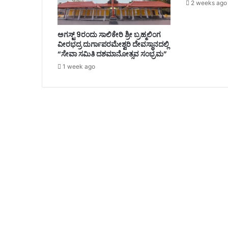
2 weeks ago
ಅಗಸ್ಟ್ 9ರಂದು ಸಾಲಿಕೇರಿ ಶ್ರೀ ಬ್ರಹ್ಮಲಿಂಗ
ವೀರಭದ್ರ ದುರ್ಗಾಪರಮೇಶ್ವರಿ ದೇವಸ್ಥಾನದಲ್ಲಿ
“ಸೇವಾ ಸಮಿತಿ ದಶಮಾನೋತ್ಸವ ಸಂಭ್ರಮ”
1 week ago