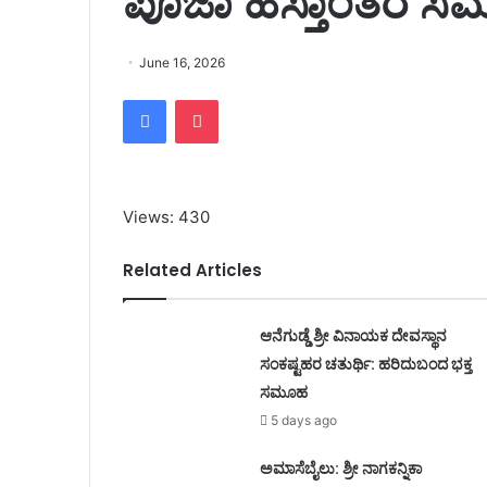
ಪೂಜಾ ಹಸ್ತಾಂತರ 
June 16, 2026
Facebook
Pocket
Views: 430
Related Articles
ಆನೆಗುಡ್ಡೆ ಶ್ರೀ ವಿನಾಯಕ ದೇವಸ್ಥಾನ
ಸಂಕಷ್ಟಹರ ಚತುರ್ಥಿ: ಹರಿದುಬಂದ ಭಕ್ತ
ಸಮೂಹ
5 days ago
ಅಮಾಸೆಬೈಲು: ಶ್ರೀ ನಾಗಕನ್ನಿಕಾ