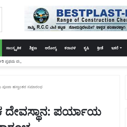
ಸಾಂಸ್ಕೃತಿಕ
ಶಿಕ್ಷಣ
ಆರೋಗ್ಯ
ಕರಾವಳಿ
ಕೃಷಿ
ಕ್ರೀಡೆ
ಇತರೆ
 ಪ್ರಥಮ ದರ್ಜೆ ಕಾಲೇಜಿನಲ್ಲಿ ಸೇವೆ ಸಲ್ಲಿಸಿದ ಡಾ.ಸುಬ್ರಹ್ಮಣ್ಯರಿಗೆ ಬೀಳ್ಕೊಡುಗೆ ಸಮಾರಂಭ
್ಯಾಯ ಪೂಜಾ ಹಸ್ತಾಂತರ ಸಮಾರಂಭ
ಾಯಕ ದೇವಸ್ಥಾನ: ಪರ್ಯಾಯ