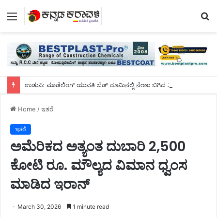
Menu
S
fo
ಉಡುಪಿ: ಮಾಡೆಲಿಂಗ್ ಯುವತಿ ಬೆಡ್ ರೂಮಿನಲ್ಲಿ ನೇಣು ಬಿಗಿದ ಸ್ಥಿತಿಯಲ್ಲಿ ಮೃತ ದೇಹ ಪತ್ತೆ!
Home
/
ಇತರೆ
ಇತರೆ
ಅಮೆರಿಕದ ಅತ್ಯಂತ ದುಬಾರಿ 2,500
ಕೋಟಿ ರೂ. ಮೌಲ್ಯದ ವಿಮಾನ ಧ್ವಂಸ
ಮಾಡಿದ ಇರಾನ್
March 30, 2026
1 minute read