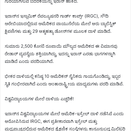
ಗುರಿಯಾಗಿಸುವ ಬೆದರಿಕೆಯನ್ನು ಇರಾನ್ ಹಾಕಿದೆ.
ಇರಾನ್‌ನ ಇಸ್ಲಾಮಿಕ್ ರೆವಲ್ಯೂಷನರಿ ಗಾರ್ಡ್ ಕಾರ್ಪ್ಸ್ (IRGC), ಸೌದಿ
ಅರೇಬಿಯಾದಲ್ಲಿರುವ ಅಮೆರಿಕದ ವಾಯುನೆಲೆಯ ಮೇಲೆ ಆರು ಬ್ಯಾಲಿಸ್ಟಿಕ್
ಕ್ಷಿಪಣಿಗಳು ಮತ್ತು 29 ಆತ್ಮಹತ್ಯಾ ಡೋನ್‌ಗಳ ಮೂಲಕ ದಾಳಿ ಮಾಡಿದೆ.
ಸುಮಾರು 2,500 ಕೋಟಿ ರೂಪಾಯಿ ಮೌಲ್ಯದ ಅಮೆರಿಕದ ಈ ವಿಮಾನವು
ರೇಡಾರ್ ವ್ಯವಸ್ಥೆಯ ಶಕ್ತಿಯಾಗಿದ್ದು, ಇದನ್ನು ಇರಾನ್ ಎರಡು ಭಾಗಗಳನ್ನಾಗಿ
ಮಾಡಿದೆ ಎಂದು ವರದಿಯಾಗಿದೆ.
ಭೀಕರ ದಾಳಿಯಲ್ಲಿ ಕನಿಷ್ಠ 10 ಅಮೆರಿಕನ್ ಸೈನಿಕರು ಗಾಯಗೊಂಡಿದ್ದು, ಇಬ್ಬರ
ಸ್ಥಿತಿ ಗಂಭೀರವಾಗಿದೆ ಎಂದು ಅಂತಾರಾಷ್ಟ್ರೀಯ ಮಾಧ್ಯಮಗಳು ವರದಿ ಮಾಡಿವೆ.
ವಿಶ್ವವಿದ್ಯಾಲಯಗಳ ಮೇಲೆ ದಾಳಿಯ ಎಚ್ಚರಿಕೆ!
ಇರಾನ್‌ನ ವಿಶ್ವವಿದ್ಯಾಲಯಗಳ ಮೇಲೆ ಅಮೆರಿಕ-ಇಸ್ರೇಲ್ ದಾಳಿ ನಡೆಸಿವೆ ಎಂದು
ಆರೋಪಿಸಿರುವ IRGC, ಈಗ ಪ್ರತೀಕಾರವಾಗಿ ಇಸ್ರೇಲ್ ಮತ್ತು
ಮಧ್ಯಪ್ರಾಚ್ಯದಲ್ಲಿರುವ ಅಮೆರಿಕದ ಶೈಕ್ಷಣಿಕ ಸಂಸ್ಥೆಗಳನ್ನು ಕಾನೂನುಬದ್ಧ ಮಿಲಿಟರಿ