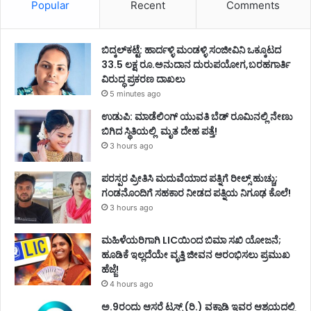
Popular
Recent
Comments
ಬಿದ್ಕಲ್‌ಕಟ್ಟೆ: ಹಾರ್ದಳ್ಳಿ ಮಂಡಳ್ಳಿ ಸಂಜೀವಿನಿ ಒಕ್ಕೂಟದ
33.5 ಲಕ್ಷ ರೂ.ಅನುದಾನ ದುರುಪಯೋಗ,ಬರಹಗಾರ್ತಿ
ವಿರುದ್ಧ ಪ್ರಕರಣ ದಾಖಲು
5 minutes ago
ಉಡುಪಿ: ಮಾಡೆಲಿಂಗ್ ಯುವತಿ ಬೆಡ್ ರೂಮಿನಲ್ಲಿ ನೇಣು
ಬಿಗಿದ ಸ್ಥಿತಿಯಲ್ಲಿ ಮೃತ ದೇಹ ಪತ್ತೆ!
3 hours ago
ಪರಸ್ಪರ ಪ್ರೀತಿಸಿ ಮದುವೆಯಾದ ಪತ್ನಿಗೆ ರೀಲ್ಸ್ ಹುಚ್ಚು;
ಗಂಡನೊಂದಿಗೆ ಸಹಕಾರ ನೀಡದ ಪತ್ನಿಯ ನಿಗೂಢ ಕೊಲೆ!
3 hours ago
ಮಹಿಳೆಯರಿಗಾಗಿ LICಯಿಂದ ಬಿಮಾ ಸಖಿ ಯೋಜನೆ;
ಹೂಡಿಕೆ ಇಲ್ಲದೆಯೇ ವೃತ್ತಿ ಜೀವನ ಆರಂಭಿಸಲು ಪ್ರಮುಖ
ಹೆಜ್ಜೆ!
4 hours ago
ಅ.9ರಂದು ಆಸರೆ ಟ್ರಸ್ಟ್ (ರಿ.) ವಕ್ವಾಡಿ ಇವರ ಆಶ್ರಯದಲ್ಲಿ