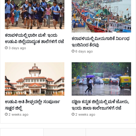
ಕರಾವಳಿಯಲ್ಲಿ ಭಾರೀ ಮಳೆ: ಇಂದು
ಕರಾವಳಿಯಲ್ಲಿ ಮೀನುಗಾರಿಕೆ ನಿರ್ಬಂಧ
ಉಡುಪಿ ಜಿಲ್ಲೆಯಾದ್ಯಂತ ಶಾಲೆಗಳಿಗೆ ರಜೆ
ಇಂದಿನಿಂದ ತೆರವು
3 days ago
6 days ago
ಉಡುಪಿ ಅತಿ ಶೀಘ್ರದಲ್ಲೇ ಸಂಪೂರ್ಣ
ದಕ್ಷಿಣ ಕನ್ನಡ ಜಿಲ್ಲೆಯಲ್ಲಿ ಮಳೆ ಜೋರು,
ಸಾಕ್ಷರ ಜಿಲ್ಲೆ
ಇಂದು ಶಾಲಾ ಕಾಲೇಜುಗಳಿಗೆ ರಜೆ
2 weeks ago
2 weeks ago