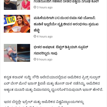
ಗಂಡನೊಂದಿಗೆ ಸಹಕಾರ ನೀಡದ ಪತ್ನಿಯ ನಿಗೂಢ ಕೊಲೆ!
3 hours ago
ಮಹಿಳೆಯರಿಗಾಗಿ LICಯಿಂದ ಬಿಮಾ ಸಖಿ ಯೋಜನೆ;
ಹೂಡಿಕೆ ಇಲ್ಲದೆಯೇ ವೃತ್ತಿ ಜೀವನ ಆರಂಭಿಸಲು ಪ್ರಮುಖ
ಹೆಜ್ಜೆ!
4 hours ago
ಭೀಕರ ಅಪಘಾತ: ಟಿಪ್ಪರ್ ಡಿಕ್ಕಿಯಾಗಿ ಸ್ಕೂಟರ್
ಸವಾರರಿಬ್ಬರು ಸಾವು
9 hours ago
ಕನ್ನಡ ಕರಾವಳಿ ಸುದ್ದಿ: ಸೌದಿ ಅರೇಬಿಯಾದಲ್ಲಿರುವ ಅಮೆರಿಕದ ಪ್ರಿನ್ಸ್ ಸುಲ್ತಾನ್
ಏರ್ ಬೇಸ್ ಮೇಲೆ ಇರಾನ್ ಕ್ಷಿಪಣಿ ಮತ್ತು ಡೋನ್ ದಾಳಿ ನಡೆಸಿದ್ದು, ಅಮೆರಿಕದ
ಅತ್ಯಂತ ದುಬಾರಿ ಮತ್ತು ವಿಮಾನವನ್ನು ಧ್ವಂಸಗೊಳಿಸಿರುವುದಾಗಿ ಇರಾನ್ ಹೇಳಿದೆ.
ಇದರ ಬೆನ್ನಲ್ಲೇ ಇಸ್ರೇಲ್ ಮತ್ತು ಅಮೆರಿಕದ ವಿಶ್ವವಿದ್ಯಾಲಯಗಳನ್ನು