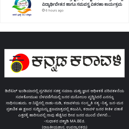
ವಿದ್ಯಾರ್ಥಿವೇತನ ಹಾಗೂ ಸಮವಸ್ತ್ರ ವಿತರಣಾ ಕಾರ್ಯಕ್ರಮ
6 hours ago
ಡಿಜಿಟಲ್ ಇಂಡಿಯಾದಲ್ಲಿ ಪ್ರಗತಿಪರ ಸಶಕ್ತ ಸಮಾಜ ಮತ್ತು ಜ್ಞಾನ ಆಥಿ೯ಕತೆ ಪರಿವತ೯ನೆಯ
ಸವ೯ತೋಮುಖ ಬೆಳವಣಿಗೆಯಲ್ಲಿ ಜನರ ಮನೋಬಲ ವೃದ್ಧಿಸಿದರೆ ಏನನ್ನೂ
ಸಾಧಿಸಬಹುದು. ಆ ನಿಟ್ಟಿನಲ್ಲಿ ನಾಡು-ನುಡಿ, ಕರಾವಳಿಯ ಸಂಸ್ಕೃತಿ ಸತ್ಯ -ನಿತ್ಯ, ಜನ-ಮನ
ಪ್ರಕಾಶಿತ ಈ ಕ್ಷಣದ ಸುದ್ಧಿಯನ್ನು ಕ್ಷಣಮಾತ್ರದಲ್ಲಿ ತಲುಪಿಸಿ, ಕರಾವಳಿ ಜನರ ಕೀತಿ೯ ಪತಾಕೆ
ಎತ್ತರಕ್ಕೆ ಹಾರಿಸುವಲ್ಲಿ ನಾವು ಹೆಚ್ಚಿಸಿದ ದೀಪ ಜನರ ಮುಂದೆ ಬೆಳಗಲಿ...
-ಸುಧಾಕರ ವಕ್ವಾಡಿ MA.BEd.
(ರಾಜಕೀಯಶಾಸ್ತ್ರ ಉಪನ್ಯಾಸಕರು)