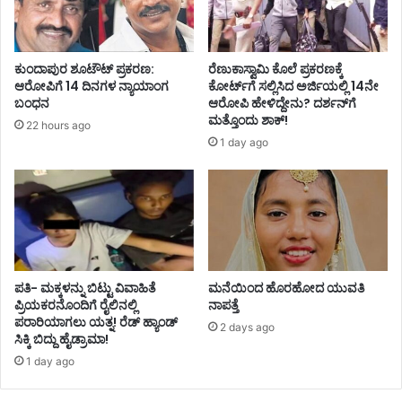
ಕುಂದಾಪುರ ಶೂಟೌಟ್ ಪ್ರಕರಣ:
ರೆಣುಕಾಸ್ವಾಮಿ ಕೊಲೆ ಪ್ರಕರಣಕ್ಕೆ
ಆರೋಪಿಗೆ 14 ದಿನಗಳ ನ್ಯಾಯಾಂಗ
ಕೋರ್ಟ್‌ಗೆ ಸಲ್ಲಿಸಿದ ಅರ್ಜಿಯಲ್ಲಿ 14ನೇ
ಬಂಧನ
ಆರೋಪಿ ಹೇಳಿದ್ದೇನು? ದರ್ಶನ್‌ಗೆ
ಮತ್ತೊಂದು ಶಾಕ್!
22 hours ago
1 day ago
ಪತಿ- ಮಕ್ಕಳನ್ನು ಬಿಟ್ಟು ವಿವಾಹಿತೆ
ಮನೆಯಿಂದ ಹೊರಹೋದ ಯುವತಿ
ಪ್ರಿಯಕರನೊಂದಿಗೆ ರೈಲಿನಲ್ಲಿ
ನಾಪತ್ತೆ
ಪರಾರಿಯಾಗಲು ಯತ್ನ! ರೆಡ್ ಹ್ಯಾಂಡ್
2 days ago
ಸಿಕ್ಕಿ ಬಿದ್ದು ಹೈಡ್ರಾಮಾ!
1 day ago