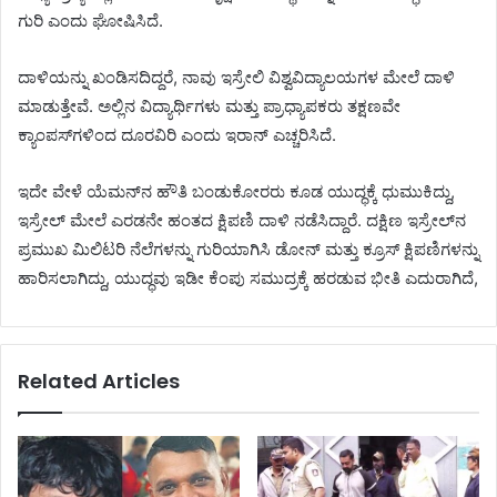
ಗುರಿ ಎಂದು ಘೋಷಿಸಿದೆ.
ದಾಳಿಯನ್ನು ಖಂಡಿಸದಿದ್ದರೆ, ನಾವು ಇಸ್ರೇಲಿ ವಿಶ್ವವಿದ್ಯಾಲಯಗಳ ಮೇಲೆ ದಾಳಿ
ಮಾಡುತ್ತೇವೆ. ಅಲ್ಲಿನ ವಿದ್ಯಾರ್ಥಿಗಳು ಮತ್ತು ಪ್ರಾಧ್ಯಾಪಕರು ತಕ್ಷಣವೇ
ಕ್ಯಾಂಪಸ್‌ಗಳಿಂದ ದೂರವಿರಿ ಎಂದು ಇರಾನ್ ಎಚ್ಚರಿಸಿದೆ.
ಇದೇ ವೇಳೆ ಯೆಮನ್‌ನ ಹೌತಿ ಬಂಡುಕೋರರು ಕೂಡ ಯುದ್ಧಕ್ಕೆ ಧುಮುಕಿದ್ದು,
ಇಸ್ರೇಲ್ ಮೇಲೆ ಎರಡನೇ ಹಂತದ ಕ್ಷಿಪಣಿ ದಾಳಿ ನಡೆಸಿದ್ದಾರೆ. ದಕ್ಷಿಣ ಇಸ್ರೇಲ್‌ನ
ಪ್ರಮುಖ ಮಿಲಿಟರಿ ನೆಲೆಗಳನ್ನು ಗುರಿಯಾಗಿಸಿ ಡೋನ್ ಮತ್ತು ಕ್ರೂಸ್ ಕ್ಷಿಪಣಿಗಳನ್ನು
ಹಾರಿಸಲಾಗಿದ್ದು, ಯುದ್ಧವು ಇಡೀ ಕೆಂಪು ಸಮುದ್ರಕ್ಕೆ ಹರಡುವ ಭೀತಿ ಎದುರಾಗಿದೆ,
Related Articles