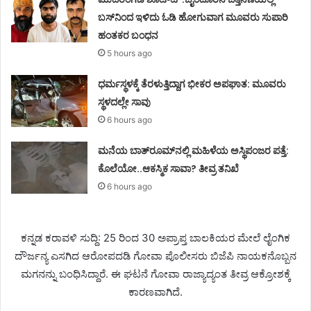
ಬಸ್‌ನಿಂದ ಇಳಿದು ಓಡಿ ಹೋಗುವಾಗ ಮೂವರು ಸುಪಾರಿ
ಹಂತಕರ ಬಂಧನ
5 hours ago
ಧರ್ಮಸ್ಥಳಕ್ಕೆ ತೆರಳುತ್ತಿದ್ದಾಗ ಭೀಕರ ಅಪಘಾತ: ಮೂವರು
ಸ್ಥಳದಲ್ಲೇ ಸಾವು
6 hours ago
ಮನೆಯ ಬಾತ್‌ರೂಮ್‌ನಲ್ಲಿ ಮಹಿಳೆಯ ಅಸ್ಥಿಪಂಜರ ಪತ್ತೆ:
ಕೊಲೆಯೋ..ಆಕಸ್ಮಿಕ ಸಾವಾ? ತೀವ್ರ ತನಿಖೆ
6 hours ago
ಕನ್ನಡ ಕರಾವಳಿ ಸುದ್ದಿ: 25 ರಿಂದ 30 ಅಪ್ರಾಪ್ತ ಬಾಲಕಿಯರ ಮೇಲೆ ಲೈಂಗಿಕ
ದೌರ್ಜನ್ಯ ಎಸಗಿದ ಆರೋಪದಡಿ ಗೋವಾ ಪೊಲೀಸರು ಬಿಜೆಪಿ ನಾಯಕನೊಬ್ಬನ
ಮಗನನ್ನು ಬಂಧಿಸಿದ್ದಾರೆ. ಈ ಘಟನೆ ಗೋವಾ ರಾಜ್ಯಾದ್ಯಂತ ತೀವ್ರ ಆಕ್ರೋಶಕ್ಕೆ
ಕಾರಣವಾಗಿದೆ.