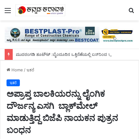
Menu
S
fo
ಮುದರಂಗಡಿ ಶೂಟೌಟ್ :ಬೈಂದೂರಿನ ಒತ್ತಿನೆಣೆಯಲ್ಲಿ ಬಸ್‌ನಿಂದ ಇಳಿದು ಓಡಿ ಹೋಗುವಾಗ ಮೂವರು ಸುಪಾರಿ ಹಂತಕರ ಬಂಧನ
Home
/
ಇತರೆ
ಇತರೆ
ಅಪ್ರಾಪ್ತ ಬಾಲಕಿಯರನ್ನು ಲೈಂಗಿಕ
ದೌರ್ಜನ್ಯ ಎಸಗಿ ಬ್ಲಾಕ್‌ಮೇಲ್
ಮಾಡುತ್ತಿದ್ದ ಬಿಜೆಪಿ ನಾಯಕನ ಪುತ್ರನ
ಬಂಧನ