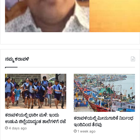
ನಮ್ಮ ಕರಾವಳಿ
ಕರಾವಳಿಯಲ್ಲಿ ಭಾರೀ ಮಳೆ: ಇಂದು
ಕರಾವಳಿಯಲ್ಲಿ ಮೀನುಗಾರಿಕೆ ನಿರ್ಬಂಧ
ಉಡುಪಿ ಜಿಲ್ಲೆಯಾದ್ಯಂತ ಶಾಲೆಗಳಿಗೆ ರಜೆ
ಇಂದಿನಿಂದ ತೆರವು
4 days ago
1 week ago