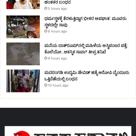
ಹಂತಕರ ಬಂಧನ
5 hours ago
ಧರ್ಮಸ್ಥಳಕ್ಕೆ ತೆರಳುತ್ತಿದ್ದಾಗ ಭೀಕರ ಅಪಘಾತ: ಮೂವರು
ಸ್ಥಳದಲ್ಲೇ ಸಾವು
6 hours ago
ಮನೆಯ ಬಾತ್‌ರೂಮ್‌ನಲ್ಲಿ ಮಹಿಳೆಯ ಅಸ್ಥಿಪಂಜರ ಪತ್ತೆ:
ಕೊಲೆಯೋ..ಆಕಸ್ಮಿಕ ಸಾವಾ? ತೀವ್ರ ತನಿಖೆ
6 hours ago
ಮದರಂಗಡಿ ಉದ್ಯಮಿ ಡೇವಿಡ್ ಹತ್ಯೆ ಆರೋಪಿ ಬೈಂದೂರು
ಒತ್ತಿನೆಣೆಯಲ್ಲಿ ಬಂಧನ
10 hours ago