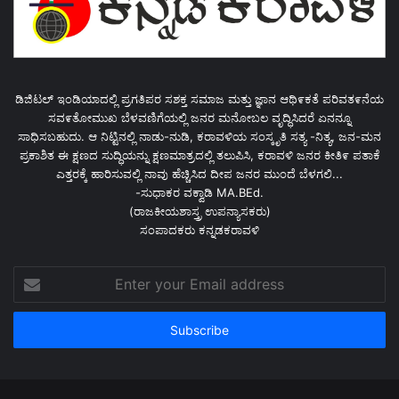
ಡಿಜಿಟಲ್ ಇಂಡಿಯಾದಲ್ಲಿ ಪ್ರಗತಿಪರ ಸಶಕ್ತ ಸಮಾಜ ಮತ್ತು ಜ್ಞಾನ ಆಥಿ೯ಕತೆ ಪರಿವತ೯ನೆಯ
ಸವ೯ತೋಮುಖ ಬೆಳವಣಿಗೆಯಲ್ಲಿ ಜನರ ಮನೋಬಲ ವೃದ್ಧಿಸಿದರೆ ಏನನ್ನೂ
ಸಾಧಿಸಬಹುದು. ಆ ನಿಟ್ಟಿನಲ್ಲಿ ನಾಡು-ನುಡಿ, ಕರಾವಳಿಯ ಸಂಸ್ಕೃತಿ ಸತ್ಯ -ನಿತ್ಯ, ಜನ-ಮನ
ಪ್ರಕಾಶಿತ ಈ ಕ್ಷಣದ ಸುದ್ಧಿಯನ್ನು ಕ್ಷಣಮಾತ್ರದಲ್ಲಿ ತಲುಪಿಸಿ, ಕರಾವಳಿ ಜನರ ಕೀತಿ೯ ಪತಾಕೆ
ಎತ್ತರಕ್ಕೆ ಹಾರಿಸುವಲ್ಲಿ ನಾವು ಹೆಚ್ಚಿಸಿದ ದೀಪ ಜನರ ಮುಂದೆ ಬೆಳಗಲಿ...
-ಸುಧಾಕರ ವಕ್ವಾಡಿ MA.BEd.
(ರಾಜಕೀಯಶಾಸ್ತ್ರ ಉಪನ್ಯಾಸಕರು)
ಸಂಪಾದಕರು ಕನ್ನಡಕರಾವಳಿ
Enter
your
Email
address