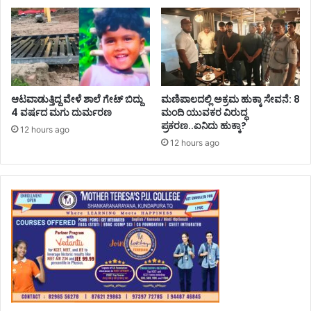
ಆಟವಾಡುತ್ತಿದ್ದ ವೇಳೆ ಶಾಲೆ ಗೇಟ್ ಬಿದ್ದು
ಮಣಿಪಾಲದಲ್ಲಿ ಅಕ್ರಮ ಹುಕ್ಕಾ ಸೇವನೆ: 8
4 ವರ್ಷದ ಮಗು ದುರ್ಮರಣ
ಮಂದಿ ಯುವಕರ ವಿರುದ್ಧ
ಪ್ರಕರಣ..ಏನಿದು ಹುಕ್ಕಾ?
12 hours ago
12 hours ago