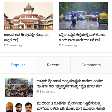
ಉಡುಪಿ ಅತಿ ಶೀಘ್ರದಲ್ಲೇ ಸಂಪೂರ್ಣ
ದಕ್ಷಿಣ ಕನ್ನಡ ಜಿಲ್ಲೆಯಲ್ಲಿ ಮಳೆ ಜೋರು,
ಸಾಕ್ಷರ ಜಿಲ್ಲೆ
ಇಂದು ಶಾಲಾ ಕಾಲೇಜುಗಳಿಗೆ ರಜೆ
2 weeks ago
2 weeks ago
Popular
Recent
Comments
ಬಸ್ರೂರು ಶ್ರೀ ಶಾರದ ಆಂಗ್ಲ ಮಾಧ್ಯಮ ಶಾಲೆಯ ಕಿಂಡರ್
ಗಾರ್ಟನ್ ನಲ್ಲಿ “ಫ್ರೂಟ್ಸ್ ಡೇ”ಮತ್ತು “ಟ್ರೆಡಿಷನಲ್ ಡೇ”
3 hours ago
ಮುದರಂಗಡಿ ಶೂಟೌಟ್ :ಬೈಂದೂರಿನ ಒತ್ತಿನೆಣೆಯಲ್ಲಿ
ಬಸ್‌ನಿಂದ ಇಳಿದು ಓಡಿ ಹೋಗುವಾಗ ಮೂವರು ಸುಪಾರಿ