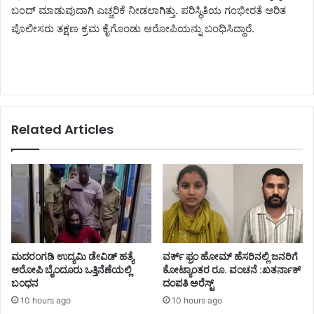
ಬಂದ್ ಮಾಡುವುದಾಗಿ ಎಚ್ಚರಿಕೆ ನೀಡಲಾಗಿತ್ತು. ಪರಿಸ್ಥಿತಿಯ ಗಂಭೀರತೆ ಅರಿತ
ಪೊಲೀಸರು ತಕ್ಷಣ ಕ್ರಮ ಕೈಗೊಂಡು ಆರೋಪಿಯನ್ನು ಬಂಧಿಸಿದ್ದಾರೆ.
Related Articles
ಮದರಂಗಡಿ ಉದ್ಯಮಿ ಡೇವಿಡ್ ಹತ್ಯೆ
ವರ್ಕ್ ಫ್ರಂ ಹೋಮ್ ಹೆಸರಿನಲ್ಲಿ ಜನರಿಗೆ
ಆರೋಪಿ ಬೈಂದೂರು ಒತ್ತಿನೆಣೆಯಲ್ಲಿ
ಕೋಟ್ಯಾಂತರ ರೂ. ವಂಚನೆ :ಖತರ್ನಾಕ್
ಬಂಧನ
ದಂಪತಿ ಅರೆಸ್ಟ್
10 hours ago
10 hours ago