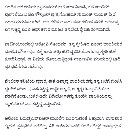
ಬಂಧಿತ ಆರೋಪಿಯನ್ನು ಮಡೆಗಲ್ ಕಾಕೋರಾ ನಿವಾಸಿ, ಕರ್ಚೋರೆಮ್
ಪುರಸಭೆಯ ಬಿಜೆಪಿ ಕೌನ್ಸಿಲರ್ ಪುತ್ರ ಸೋಹಮ್ ಸುಶಾಂತ್ ನಾಯಕ್ (20)
ಎಂದು ಗುರುತಿಸಲಾಗಿದೆ. ಈತ ಕಳೆದ ಮೂರು ವರ್ಷಗಳಿಂದ ಸರಣಿ ದೌರ್ಜನ್ಯ
ಎಸಗುತ್ತಿದ್ದ ಎಂಬ ಆಘಾತಕಾರಿ ಮಾಹಿತಿ ತನಿಖೆಯಲ್ಲಿ ಬಹಿರಂಗವಾಗಿದೆ.
ಪಾರ್ಟಿಯೊಂದರಲ್ಲಿ ಆರೋಪಿ ಸೋಹಮ್, ತನ್ನ ಸ್ನೇಹಿತರ ಮುಂದೆ ಬಾಲಕಿಯರ
ಮೇಲಿನ ದೌರ್ಜನ್ಯದ ಬಗ್ಗೆ ತಾನು ಚಿತ್ರೀಕರಿಸಿದ್ದ ವಿಡಿಯೋಗಳನ್ನು ಸ್ನೇಹಿತರಿಗೆ
ತೋರಿಸಿದ್ದಾನೆ. ಈ ವಿಷಯ ಹೊರಬರುತ್ತಿದ್ದಂತೆ ಸಾರ್ವಜನಿಕ ವಲಯದಲ್ಲಿ ಭಾರಿ
ಪ್ರತಿಭಟನೆಗಳು ನಡೆದವು.
ಪೊಲೀಸ್ ತನಿಖೆಯ ಪ್ರಕಾರ, ಈತ ಅಪ್ರಾಪ್ತ ಬಾಲಕಿಯರನ್ನು ತನ್ನ ಬಲೆಗೆ ಬೀಳಿಸಿ
ಲೈಂಗಿಕ ದೌರ್ಜನ್ಯ ಎಸಗುತ್ತಿದ್ದ. ಅಷ್ಟೇ ಅಲ್ಲದೆ, ಆ ಕೃತ್ಯಗಳನ್ನು ವಿಡಿಯೋ
ಮಾಡಿಕೊಂಡು, ಬಳಿಕ ಅದೇ ವಿಡಿಯೋಗಳನ್ನು ತೋರಿಸಿ ಬಾಲಕಿಯರನ್ನು
ಬ್ಲಾಕ್‌ಮೇಲ್ ಮಾಡುತ್ತಿದ್ದ ಎನ್ನಲಾಗಿದೆ.
ಆರೋಪಿ ವಿರುದ್ಧ ಎಫ್‌ಐಆ‌ರ್ ದಾಖಲಿಸಿ ಬಂಧಿಸುವಂತೆ ಒತ್ತಾಯಿಸಿ ಭಾನುವಾರ
ಬೃಹತ್ ಪ್ರತಿಭಟನೆ ನಡೆದಿತ್ತು. 48 ಗಂಟೆಗಳ ಒಳಗೆ ಬಂಧಿಸದಿದ್ದರೆ ರಾಜ್ಯಾದ್ಯಂತ