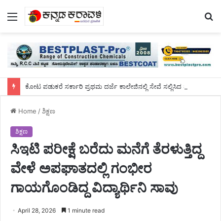
Menu
S
fo
ಕೋಟ ಪಡುಕರೆ ಸರ್ಕಾರಿ ಪ್ರಥಮ ದರ್ಜೆ ಕಾಲೇಜಿನಲ್ಲಿ ಸೇವೆ ಸಲ್ಲಿಸಿದ ಡಾ.ಸುಬ್ರಹ್ಮಣ್ಯರಿಗೆ ಬೀಳ್ಕೊಡುಗೆ ಸಮಾರಂಭ
Home
/
ಶಿಕ್ಷಣ
ಶಿಕ್ಷಣ
ಸಿಇಟಿ ಪರೀಕ್ಷೆ ಬರೆದು ಮನೆಗೆ ತೆರಳುತ್ತಿದ್ದ
ವೇಳೆ ಅಪಘಾತದಲ್ಲಿ ಗಂಭೀರ
ಗಾಯಗೊಂಡಿದ್ದ ವಿದ್ಯಾರ್ಥಿನಿ ಸಾವು
April 28, 2026
1 minute read