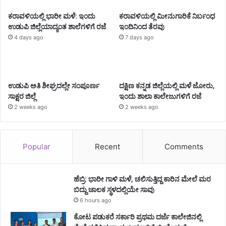
ಕರಾವಳಿಯಲ್ಲಿ ಭಾರೀ ಮಳೆ: ಇಂದು
ಕರಾವಳಿಯಲ್ಲಿ ಮೀನುಗಾರಿಕೆ ನಿರ್ಬಂಧ
ಉಡುಪಿ ಜಿಲ್ಲೆಯಾದ್ಯಂತ ಶಾಲೆಗಳಿಗೆ ರಜೆ
ಇಂದಿನಿಂದ ತೆರವು
4 days ago
7 days ago
ಉಡುಪಿ ಅತಿ ಶೀಘ್ರದಲ್ಲೇ ಸಂಪೂರ್ಣ
ದಕ್ಷಿಣ ಕನ್ನಡ ಜಿಲ್ಲೆಯಲ್ಲಿ ಮಳೆ ಜೋರು,
ಸಾಕ್ಷರ ಜಿಲ್ಲೆ
ಇಂದು ಶಾಲಾ ಕಾಲೇಜುಗಳಿಗೆ ರಜೆ
2 weeks ago
2 weeks ago
Popular
Recent
Comments
ಹೆಬ್ರಿ: ಭಾರೀ ಗಾಳಿ ಮಳೆ, ಚಲಿಸುತ್ತಿದ್ದ ಕಾರಿನ ಮೇಲೆ ಮರ
ಬಿದ್ದು ಚಾಲಕ ಸ್ಥಳದಲ್ಲಿಯೇ ಸಾವು
6 hours ago
ಕೋಟ ಪಡುಕರೆ ಸರ್ಕಾರಿ ಪ್ರಥಮ ದರ್ಜೆ ಕಾಲೇಜಿನಲ್ಲಿ