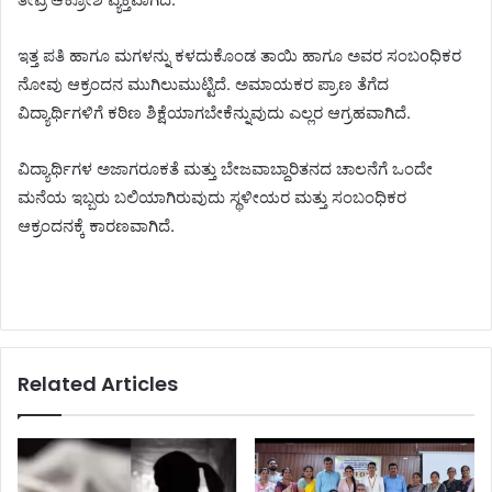
ಇತ್ತ ಪತಿ ಹಾಗೂ ಮಗಳನ್ನು ಕಳದುಕೊಂಡ ತಾಯಿ ಹಾಗೂ ಅವರ ಸಂಬoಧಿಕರ
ನೋವು ಆಕ್ರಂದನ ಮುಗಿಲುಮುಟ್ಟಿದೆ. ಅಮಾಯಕರ ಪ್ರಾಣ ತೆಗೆದ
ವಿದ್ಯಾರ್ಥಿಗಳಿಗೆ ಕಠಿಣ ಶಿಕ್ಷೆಯಾಗಬೇಕೆನ್ನುವುದು ಎಲ್ಲರ ಆಗ್ರಹವಾಗಿದೆ.
ವಿದ್ಯಾರ್ಥಿಗಳ ಅಜಾಗರೂಕತೆ ಮತ್ತು ಬೇಜವಾಬ್ದಾರಿತನದ ಚಾಲನೆಗೆ ಒಂದೇ
ಮನೆಯ ಇಬ್ಬರು ಬಲಿಯಾಗಿರುವುದು ಸ್ಥಳೀಯರ ಮತ್ತು ಸಂಬಂಧಿಕರ
ಆಕ್ರಂದನಕ್ಕೆ ಕಾರಣವಾಗಿದೆ.
Related Articles