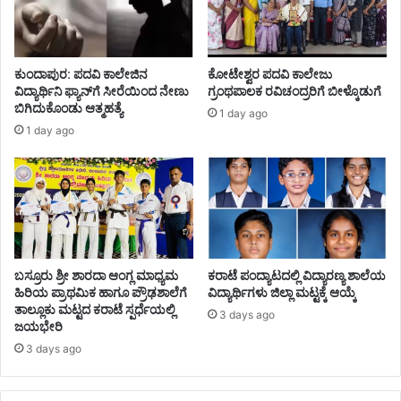
ಕುಂದಾಪುರ: ಪದವಿ ಕಾಲೇಜಿನ
ಕೋಟೇಶ್ವರ ಪದವಿ ಕಾಲೇಜು
ವಿದ್ಯಾರ್ಥಿನಿ ಫ್ಯಾನ್‌ಗೆ ಸೀರೆಯಿಂದ ನೇಣು
ಗ್ರಂಥಪಾಲಕ ರವಿಚಂದ್ರರಿಗೆ ಬೀಳ್ಕೊಡುಗೆ
ಬಿಗಿದುಕೊಂಡು ಆತ್ಮಹತ್ಯೆ
1 day ago
1 day ago
ಬಸ್ರೂರು ಶ್ರೀ ಶಾರದಾ ಆಂಗ್ಲ ಮಾಧ್ಯಮ
ಕರಾಟೆ ಪಂದ್ಯಾಟದಲ್ಲಿ ವಿದ್ಯಾರಣ್ಯ ಶಾಲೆಯ
ಹಿರಿಯ ಪ್ರಾಥಮಿಕ ಹಾಗೂ ಪ್ರೌಢಶಾಲೆಗೆ
ವಿದ್ಯಾರ್ಥಿಗಳು ಜಿಲ್ಲಾ ಮಟ್ಟಕ್ಕೆ ಆಯ್ಕೆ
ತಾಲ್ಲೂಕು ಮಟ್ಟದ ಕರಾಟೆ ಸ್ಪರ್ಧೆಯಲ್ಲಿ
3 days ago
ಜಯಭೇರಿ
3 days ago