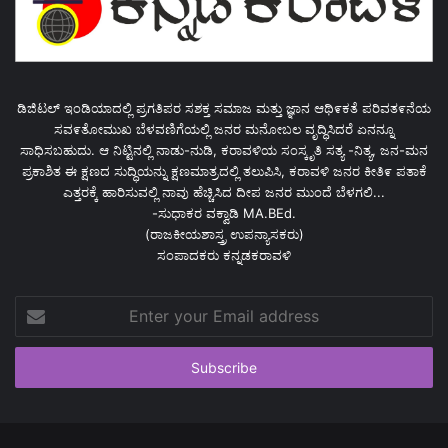
ಡಿಜಿಟಲ್ ಇಂಡಿಯಾದಲ್ಲಿ ಪ್ರಗತಿಪರ ಸಶಕ್ತ ಸಮಾಜ ಮತ್ತು ಜ್ಞಾನ ಆಥಿ೯ಕತೆ ಪರಿವತ೯ನೆಯ
ಸವ೯ತೋಮುಖ ಬೆಳವಣಿಗೆಯಲ್ಲಿ ಜನರ ಮನೋಬಲ ವೃದ್ಧಿಸಿದರೆ ಏನನ್ನೂ
ಸಾಧಿಸಬಹುದು. ಆ ನಿಟ್ಟಿನಲ್ಲಿ ನಾಡು-ನುಡಿ, ಕರಾವಳಿಯ ಸಂಸ್ಕೃತಿ ಸತ್ಯ -ನಿತ್ಯ, ಜನ-ಮನ
ಪ್ರಕಾಶಿತ ಈ ಕ್ಷಣದ ಸುದ್ಧಿಯನ್ನು ಕ್ಷಣಮಾತ್ರದಲ್ಲಿ ತಲುಪಿಸಿ, ಕರಾವಳಿ ಜನರ ಕೀತಿ೯ ಪತಾಕೆ
ಎತ್ತರಕ್ಕೆ ಹಾರಿಸುವಲ್ಲಿ ನಾವು ಹೆಚ್ಚಿಸಿದ ದೀಪ ಜನರ ಮುಂದೆ ಬೆಳಗಲಿ...
-ಸುಧಾಕರ ವಕ್ವಾಡಿ MA.BEd.
(ರಾಜಕೀಯಶಾಸ್ತ್ರ ಉಪನ್ಯಾಸಕರು)
ಸಂಪಾದಕರು ಕನ್ನಡಕರಾವಳಿ
Enter
your
Email
address