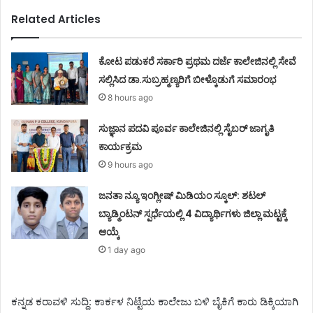
Related Articles
ಕೋಟ ಪಡುಕರೆ ಸರ್ಕಾರಿ ಪ್ರಥಮ ದರ್ಜೆ ಕಾಲೇಜಿನಲ್ಲಿ ಸೇವೆ
ಸಲ್ಲಿಸಿದ ಡಾ.ಸುಬ್ರಹ್ಮಣ್ಯರಿಗೆ ಬೀಳ್ಕೊಡುಗೆ ಸಮಾರಂಭ
8 hours ago
ಸುಜ್ಞಾನ ಪದವಿ ಪೂರ್ವ ಕಾಲೇಜಿನಲ್ಲಿ ಸೈಬರ್ ಜಾಗೃತಿ
ಕಾರ್ಯಕ್ರಮ
9 hours ago
ಜನತಾ ನ್ಯೂ ಇಂಗ್ಲೀಷ್ ಮಿಡಿಯಂ ಸ್ಕೂಲ್: ಶಟಲ್
ಬ್ಯಾಡ್ಮಿಂಟನ್ ಸ್ಪರ್ಧೆಯಲ್ಲಿ 4 ವಿದ್ಯಾರ್ಥಿಗಳು ಜಿಲ್ಲಾ ಮಟ್ಟಕ್ಕೆ
ಆಯ್ಕೆ
1 day ago
ಕನ್ನಡ ಕರಾವಳಿ ಸುದ್ದಿ: ಕಾರ್ಕಳ ನಿಟ್ಟೆಯ ಕಾಲೇಜು ಬಳಿ ಬೈಕಿಗೆ ಕಾರು ಡಿಕ್ಕಿಯಾಗಿ