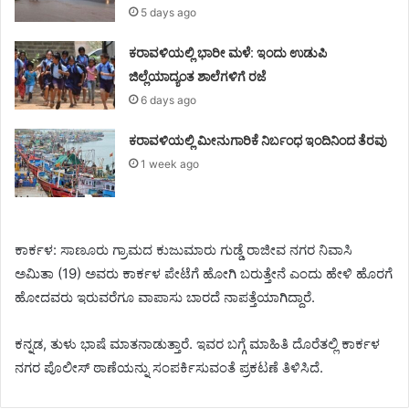
5 days ago
ಕರಾವಳಿಯಲ್ಲಿ ಭಾರೀ ಮಳೆ: ಇಂದು ಉಡುಪಿ
ಜಿಲ್ಲೆಯಾದ್ಯಂತ ಶಾಲೆಗಳಿಗೆ ರಜೆ
6 days ago
ಕರಾವಳಿಯಲ್ಲಿ ಮೀನುಗಾರಿಕೆ ನಿರ್ಬಂಧ ಇಂದಿನಿಂದ ತೆರವು
1 week ago
ಕಾರ್ಕಳ: ಸಾಣೂರು ಗ್ರಾಮದ ಕುಜುಮಾರು ಗುಡ್ಡೆ ರಾಜೀವ ನಗರ ನಿವಾಸಿ
ಅಮಿತಾ (19) ಅವರು ಕಾರ್ಕಳ ಪೇಟೆಗೆ ಹೋಗಿ ಬರುತ್ತೇನೆ ಎಂದು ಹೇಳಿ ಹೊರಗೆ
ಹೋದವರು ಇರುವರೆಗೂ ವಾಪಾಸು ಬಾರದೆ ನಾಪತ್ತೆಯಾಗಿದ್ದಾರೆ.
ಕನ್ನಡ, ತುಳು ಭಾಷೆ ಮಾತನಾಡುತ್ತಾರೆ. ಇವರ ಬಗ್ಗೆ ಮಾಹಿತಿ ದೊರೆತಲ್ಲಿ ಕಾರ್ಕಳ
ನಗರ ಪೊಲೀಸ್‌ ಠಾಣೆಯನ್ನು ಸಂಪರ್ಕಿಸುವಂತೆ ಪ್ರಕಟಣೆ ತಿಳಿಸಿದೆ.