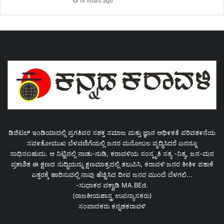
14 hours ago
ಡಿಜಿಟಲ್ ಇಂಡಿಯಾದಲ್ಲಿ ಪ್ರಗತಿಪರ ಸಶಕ್ತ ಸಮಾಜ ಮತ್ತು ಜ್ಞಾನ ಆಥಿ೯ಕತೆ ಪರಿವತ೯ನೆಯ
ಸವ೯ತೋಮುಖ ಬೆಳವಣಿಗೆಯಲ್ಲಿ ಜನರ ಮನೋಬಲ ವೃದ್ಧಿಸಿದರೆ ಏನನ್ನೂ
ಸಾಧಿಸಬಹುದು. ಆ ನಿಟ್ಟಿನಲ್ಲಿ ನಾಡು-ನುಡಿ, ಕರಾವಳಿಯ ಸಂಸ್ಕೃತಿ ಸತ್ಯ -ನಿತ್ಯ, ಜನ-ಮನ
ಪ್ರಕಾಶಿತ ಈ ಕ್ಷಣದ ಸುದ್ಧಿಯನ್ನು ಕ್ಷಣಮಾತ್ರದಲ್ಲಿ ತಲುಪಿಸಿ, ಕರಾವಳಿ ಜನರ ಕೀತಿ೯ ಪತಾಕೆ
ಎತ್ತರಕ್ಕೆ ಹಾರಿಸುವಲ್ಲಿ ನಾವು ಹೆಚ್ಚಿಸಿದ ದೀಪ ಜನರ ಮುಂದೆ ಬೆಳಗಲಿ...
-ಸುಧಾಕರ ವಕ್ವಾಡಿ MA.BEd.
(ರಾಜಕೀಯಶಾಸ್ತ್ರ ಉಪನ್ಯಾಸಕರು)
ಸಂಪಾದಕರು ಕನ್ನಡಕರಾವಳಿ