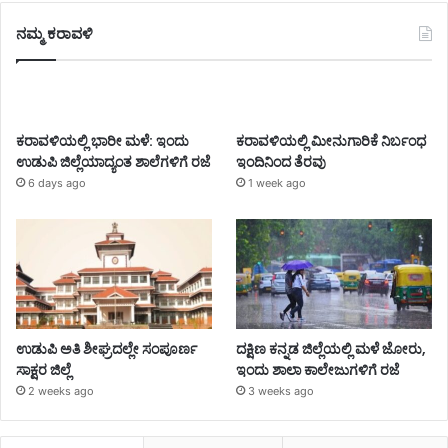
ನಮ್ಮ ಕರಾವಳಿ
ಕರಾವಳಿಯಲ್ಲಿ ಭಾರೀ ಮಳೆ: ಇಂದು
ಕರಾವಳಿಯಲ್ಲಿ ಮೀನುಗಾರಿಕೆ ನಿರ್ಬಂಧ
ಉಡುಪಿ ಜಿಲ್ಲೆಯಾದ್ಯಂತ ಶಾಲೆಗಳಿಗೆ ರಜೆ
ಇಂದಿನಿಂದ ತೆರವು
6 days ago
1 week ago
ಉಡುಪಿ ಅತಿ ಶೀಘ್ರದಲ್ಲೇ ಸಂಪೂರ್ಣ
ದಕ್ಷಿಣ ಕನ್ನಡ ಜಿಲ್ಲೆಯಲ್ಲಿ ಮಳೆ ಜೋರು,
ಸಾಕ್ಷರ ಜಿಲ್ಲೆ
ಇಂದು ಶಾಲಾ ಕಾಲೇಜುಗಳಿಗೆ ರಜೆ
2 weeks ago
3 weeks ago