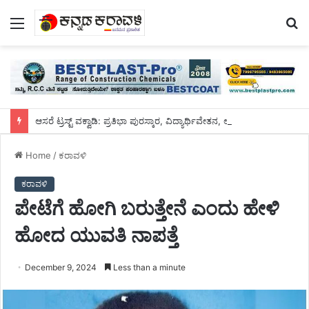
Menu
S
fo
ಆಸರೆ ಟ್ರಸ್ಟ್‌ ವಕ್ವಾಡಿ: ಪ್ರತಿಭಾ ಪುರಸ್ಕಾರ, ವಿದ್ಯಾರ್ಥಿವೇತನ, ಆಶಕ್ತರಿಗೆ ನೆರವು, ಸಮವಸ್ತ್ರ, ವಿದ್ಯಾರ್ಥಿವೇತನ ವಿತರಣೆ
Home
/
ಕರಾವಳಿ
ಕರಾವಳಿ
ಪೇಟೆಗೆ ಹೋಗಿ ಬರುತ್ತೇನೆ ಎಂದು ಹೇಳಿ
ಹೋದ ಯುವತಿ ನಾಪತ್ತೆ
December 9, 2024
Less than a minute