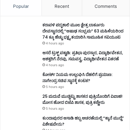
Popular
Recent
Comments
ಕರಾವಳಿ ಪದ್ಮಶಾಲಿ ಮೂಲ ಕ್ಷೇತ್ರ ಬಾರ್ಕೂರು
ದೇವಸ್ಥಾನದಲ್ಲಿ “ಆಷಾಢ ಸಂಭ್ರಮ” 63 ಮಹಿಳೆಯರಿಂದ
74 ಕ್ಕೂ ಹೆಚ್ಚು ಭಕ್ಷ್ಯ ತಯಾರಿಸಿ ಸಾಮೂಹಿಕ ಸವಿಯೂಟ
4 hours ago
ಆಸರೆ ಟ್ರಸ್ಟ್‌ ವಕ್ವಾಡಿ: ಪ್ರತಿಭಾ ಪುರಸ್ಕಾರ, ವಿದ್ಯಾರ್ಥಿವೇತನ,
ಆಶಕ್ತರಿಗೆ ನೆರವು, ಸಮವಸ್ತ್ರ, ವಿದ್ಯಾರ್ಥಿವೇತನ ವಿತರಣೆ
4 hours ago
ಕೋರ್ಟ್ ನಿಯಮ ಉಲ್ಲಂಘಿಸಿ ದೆಹಲಿಗೆ ಪ್ರಯಾಣ:
ನಾಗೇಂದ್ರ ಸಚಿವ ಸ್ಥಾನಕ್ಕೆ ಕಂಟಕ?
5 hours ago
25 ಮದುವೆ ಮುಚ್ಚಿಟ್ಟು ಶಾಸಕನ ಪುತ್ರಿಯೊಂದಿಗೆ ವಿವಾಹ!
ಮೋಸ ಹೋದ ಬಿಜೆಪಿ ಶಾಸಕ, ಪುತ್ರಿ ಕಣ್ಣೀರು
5 hours ago
ಕುಂದಾಪುರದ ಆಸಾಡಿ ಹಬ್ಬ ಆಚರಣೆಯಲ್ಲಿ “ಕ್ಯಾನೆ ಮುದ್ದೆ”
ವಿಶೇಷವೇನು?