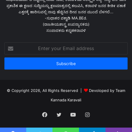
ಪ್ರಕಾಶಿತ ಈ ಕ್ಷಣದ ಸುದ್ಧಿಯನ್ನು ಕ್ಷಣಮಾತ್ರದಲ್ಲಿ ತಲುಪಿಸಿ, ಕರಾವಳಿ ಜನರ ಕೀತಿ೯ ಪತಾಕೆ
ಎತ್ತರಕ್ಕೆ ಹಾರಿಸುವಲ್ಲಿ ನಾವು ಹೆಚ್ಚಿಸಿದ ದೀಪ ಜನರ ಮುಂದೆ ಬೆಳಗಲಿ...
-ಸುಧಾಕರ ವಕ್ವಾಡಿ MA.BEd.
(ರಾಜಕೀಯಶಾಸ್ತ್ರ ಉಪನ್ಯಾಸಕರು)
ಸಂಪಾದಕರು ಕನ್ನಡಕರಾವಳಿ
Enter
your
Email
address
© Copyright 2026, All Rights Reserved |
Devoloped by Team
Kannada Karavali
Facebook
Twitter
YouTube
Instagram