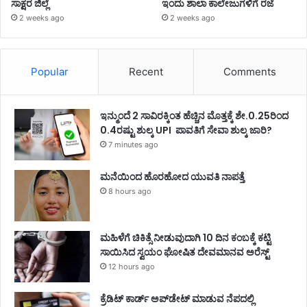
ಸಾಕ್ಷರ ಜಿಲ್ಲೆ
ಇಂದು ಶಾಲಾ ಕಾಲೇಜುಗಳಿಗೆ ರಜೆ
2 weeks ago
2 weeks ago
Popular
Recent
Comments
ಇನ್ಮುಂದೆ 2 ಸಾವಿರಕ್ಕಿಂತ ಹೆಚ್ಚಿನ ಮೊತ್ತಕ್ಕೆ ಶೇ.0.25ರಿಂದ
0.4ರಷ್ಟು ಶುಲ್ಕ UPI ಪಾವತಿಗೆ ಸೇವಾ ಶುಲ್ಕ ಜಾರಿ?
7 minutes ago
ಮನೆಯಿಂದ ಹೊರಹೋದ ಯುವತಿ ನಾಪತ್ತೆ
8 hours ago
ಮಹಿಳೆಗೆ ಚಿಕಿತ್ಸೆ ನೀಡುವುದಾಗಿ 10 ದಿನ ಕಂಬಕ್ಕೆ ಕಟ್ಟಿ
ಸಾಯಿಸಿದ ಸ್ವಯಂ ಘೋಷಿತ ದೇವಮಾನವ ಅರೆಸ್ಟ್
12 hours ago
ಕ್ರೆಡಿಟ್‌ ಕಾರ್ಡ್‌ ಅಪ್‌ಡೇಟ್ ಮಾಡುವ ನೆಪದಲ್ಲಿ