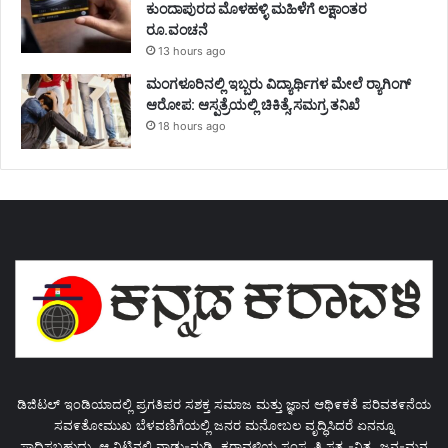
ಕುಂದಾಪುರದ ಮೊಳಹಳ್ಳಿ ಮಹಿಳೆಗೆ ಲಕ್ಷಾಂತರ
ರೂ.ವಂಚನೆ
13 hours ago
ಮಂಗಳೂರಿನಲ್ಲಿ ಇಬ್ಬರು ವಿದ್ಯಾರ್ಥಿಗಳ ಮೇಲೆ ರ್‍ಯಾಗಿಂಗ್
ಆರೋಪ: ಆಸ್ಪತ್ರೆಯಲ್ಲಿ ಚಿಕಿತ್ಸೆ,ಸಮಗ್ರ ತನಿಖೆ
18 hours ago
ಡಿಜಿಟಲ್ ಇಂಡಿಯಾದಲ್ಲಿ ಪ್ರಗತಿಪರ ಸಶಕ್ತ ಸಮಾಜ ಮತ್ತು ಜ್ಞಾನ ಆಥಿ೯ಕತೆ ಪರಿವತ೯ನೆಯ
ಸವ೯ತೋಮುಖ ಬೆಳವಣಿಗೆಯಲ್ಲಿ ಜನರ ಮನೋಬಲ ವೃದ್ಧಿಸಿದರೆ ಏನನ್ನೂ
ಸಾಧಿಸಬಹುದು. ಆ ನಿಟ್ಟಿನಲ್ಲಿ ನಾಡು-ನುಡಿ, ಕರಾವಳಿಯ ಸಂಸ್ಕೃತಿ ಸತ್ಯ -ನಿತ್ಯ, ಜನ-ಮನ