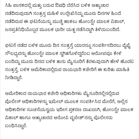
ಸಿಹಿ ಪಾನಕದಲ್ಲಿ ಮತ್ತು ಬರುವ ಔಷಧಿ ಬೆರೆಸಿದ ಬಳಿಕ ಅತ್ಯಾಚಾರ
ನಡೆದಿರುವುದಾಗಿ ಸಂತ್ರಸ್ತ ಮಹಿಳೆ ಉಲ್ಲೇಖಿಸಿದ್ದು ಮೂರು ದಿನಗಳ ಹಿಂದೆ
ನಡೆದಿರುವ ಈ ಘಟನೆಯನ್ನು ಮುಚ್ಚಿ ಹಾಕಲು ಹೋಂಸ್ಟೇ ಮಾಲಕ ವಿಶಾಲ್,
ಜನಪ್ರತಿನಿಧಿಯೊಬ್ಬರ ಮೂಲಕ ಭಾರೀ ಯತ್ನ ನಡೆಸಿದ್ದಾಗಿ ತಿಳಿದುಬಂದಿದೆ.
ಘಟನೆ ನಡೆದ ಬಳಿಕ ಮೂರು ದಿನ ಸಂತ್ರಸ್ತೆ ಯಾರನ್ನೂ ಸಂಪರ್ಕಿಸದಿರಲು ವೈಫೈ
ಸೌಲಭ್ಯವನ್ನು ಹೋಂಸ್ಟೇ ಮಾಲಕ ಸ್ಥಗಿತಗೊಳಿದ್ದರೆಂಬ ಆರೋಪವೂ ಕೇಳಿ
ಬಂದಿದ್ದು ಮೂರು ದಿನದ ಬಳಿಕ ತಾನು ಮೈಸೂರಿಗೆ ತೆರಳುವುದಾಗಿ ಹೇಳಿ ಹೊರಟ
ಸಂತ್ರಸ್ತೆ, ಬಳಿಕ ಅಮೆರಿಕಾದಲ್ಲಿರುವ ರಾಯಭಾರಿ ಕಚೇರಿಗೆ ಈ ಕುರಿತು ಮಾಹಿತಿ
ನೀಡಿದ್ದಾರೆ.
ಅಮೇರಿಕಾದ ರಾಯಭಾರ ಕಚೇರಿ ಅಧಿಕಾರಿಗಳು ಮೈಸೂರಿನಲ್ಲಿನಲ್ಲಿರುವ
ಪೊಲೀಸ್ ಅಧಿಕಾರಿಗಳನ್ನು ಇಮೇಲ್ ಮೂಲಕ ಸಂಪರ್ಕಿಸಿದ ಮೇರೆಗೆ, ಅಲ್ಲಿನ
ಅಧಿಕಾರಿಗಳ ಸೂಚನೆಯನ್ವಯ ಇದೀಗ ಪ್ರಕರಣ ದಾಖಲಾಗಿ, ಹೋಂಸ್ಟೇ ಮಾಲಕ
ವಿಶಾಲ್ ಹಾಗೂ ಅತ್ಯಾಚಾರದ ಆರೋಪಿ ವೃಜೇಶ್’ನನ್ನು ಪೊಲೀಸರು
ಬಂಧಿಸಿದ್ದಾರೆ.