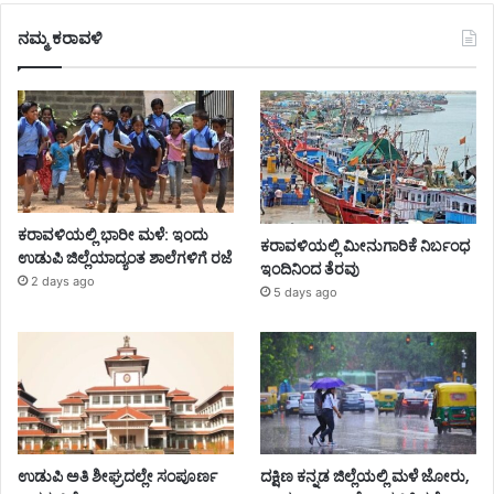
ನಮ್ಮ ಕರಾವಳಿ
ಕರಾವಳಿಯಲ್ಲಿ ಭಾರೀ ಮಳೆ: ಇಂದು
ಕರಾವಳಿಯಲ್ಲಿ ಮೀನುಗಾರಿಕೆ ನಿರ್ಬಂಧ
ಉಡುಪಿ ಜಿಲ್ಲೆಯಾದ್ಯಂತ ಶಾಲೆಗಳಿಗೆ ರಜೆ
ಇಂದಿನಿಂದ ತೆರವು
2 days ago
5 days ago
ಉಡುಪಿ ಅತಿ ಶೀಘ್ರದಲ್ಲೇ ಸಂಪೂರ್ಣ
ದಕ್ಷಿಣ ಕನ್ನಡ ಜಿಲ್ಲೆಯಲ್ಲಿ ಮಳೆ ಜೋರು,