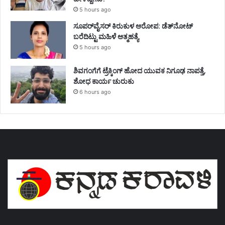
5 hours ago
ಸೂಪರ್‌ವೈಸರ್‌ ಕಿರುಕುಳ ಆರೋಪ: ಡೆತ್‌ನೋಟ್‌
ಬರೆದಿಟ್ಟು ಮಹಿಳೆ ಆತ್ಮಹತ್ಯೆ
5 hours ago
ಶಿವಗಂಗೆಗೆ ಟ್ರೆಕ್ಕಿಂಗ್‌ ಹೋದ ಯುವಕ ನಿಗೂಢ ನಾಪತ್ತೆ,
ಶೋಧ ಕಾರ್ಯ ಚುರುಕು
6 hours ago