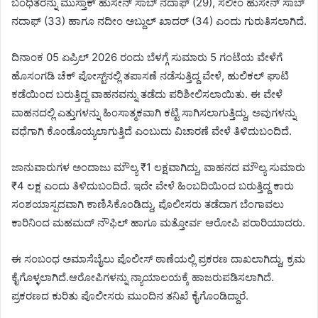
ಬಂಧಿತರನ್ನು ಮುಸ್ತಾಕ್ ಹುಸೇನ್ ಸಾಬ್ ನದಾಫ್ (29), ಸಲೀಂ ಹುಸೇನ್ ಸಾಬ್
ನದಾಫ್ (33) ಹಾಗೂ ನದೀಂ ಅಬ್ದುಲ್ ಖಾದರ್ (34) ಎಂದು ಗುರುತಿಸಲಾಗಿದೆ.
ದಿನಾಂಕ 05 ಏಪ್ರಿಲ್ 2026 ರಂದು ಬೆಳಗ್ಗೆ ಸುಮಾರು 5 ಗಂಟೆಯ ವೇಳೆಗೆ
ಹೊಸಂಗಡಿ ಚೆಕ್ ಪೋಸ್ಟ್‌ನಲ್ಲಿ ತಪಾಸಣೆ ನಡೆಸುತ್ತಿದ್ದ ವೇಳೆ, ಹುಲಿಕಲ್ ಘಾಟಿ
ಕಡೆಯಿಂದ ಬರುತ್ತಿದ್ದ ವಾಹನವನ್ನು ತಡೆದು ಪರಿಶೀಲಿಸಲಾಯಿತು. ಈ ವೇಳೆ
ವಾಹನದಲ್ಲಿ ಎತ್ತುಗಳನ್ನು ಹಿಂಸಾತ್ಮಕವಾಗಿ ಕಟ್ಟಿ ಸಾಗಿಸಲಾಗುತ್ತಿದ್ದು, ಅವುಗಳನ್ನು
ವಧೆಗಾಗಿ ಕೊಂಡೊಯ್ಯಲಾಗುತ್ತಿದೆ ಎಂಬುದು ವಿಚಾರಣೆ ವೇಳೆ ತಿಳಿದುಬಂದಿದೆ.
ಜಾನುವಾರುಗಳ ಅಂದಾಜು ಮೌಲ್ಯ ₹1 ಲಕ್ಷವಾಗಿದ್ದು, ವಾಹನದ ಮೌಲ್ಯ ಸುಮಾರು
₹4 ಲಕ್ಷ ಎಂದು ತಿಳಿದುಬಂದಿದೆ. ಇದೇ ವೇಳೆ ಹಿಂಬದಿಯಿಂದ ಬರುತ್ತಿದ್ದ ಕಾರು
ಸಂಶಯಾಸ್ಪದವಾಗಿ ಕಾಣಿಸಿಕೊಂಡಿದ್ದು, ಪೊಲೀಸರು ತಡೆದಾಗ ಬೆಂಗಾವಲು
ಕಾರಿನಿಂದ ಮಹಮದ್ ನೌಫಿಲ್ ಹಾಗೂ ಮತ್ತೋರ್ವ ಆರೋಪಿ ಪರಾರಿಯಾದರು.
ಈ ಸಂಬಂಧ ಅಮಾಸೆಬೈಲು ಪೊಲೀಸ್ ಠಾಣೆಯಲ್ಲಿ ಪ್ರಕರಣ ದಾಖಲಾಗಿದ್ದು, ಕ್ರಮ
ಕೈಗೊಳ್ಳಲಾಗಿದೆ.ಆರೋಪಿಗಳನ್ನು ನ್ಯಾಯಾಲಯಕ್ಕೆ ಹಾಜರುಪಡಿಸಲಾಗಿದೆ.
ಪ್ರಕರಣದ ಕುರಿತು ಪೊಲೀಸರು ಮುಂದಿನ ತನಿಖೆ ಕೈಗೊಂಡಿದ್ದಾರೆ.