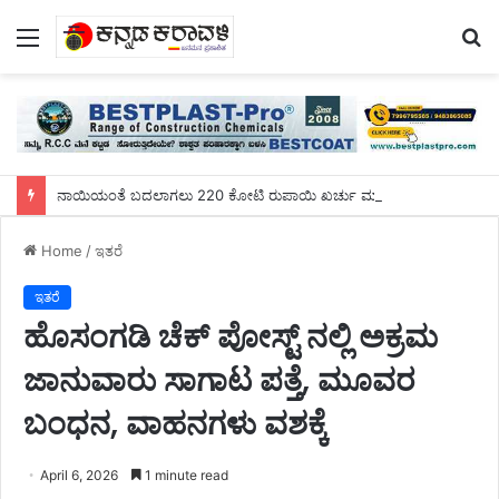
Menu
S
fo
ನಾಯಿಯಂತೆ ಬದಲಾಗಲು 220 ಕೋಟಿ ರುಪಾಯಿ ಖರ್ಚು ಮಾಡಿದ ಯುವಕ!
Home
/
ಇತರೆ
ಇತರೆ
ಹೊಸಂಗಡಿ ಚೆಕ್ ಪೋಸ್ಟ್ ನಲ್ಲಿ ಅಕ್ರಮ
ಜಾನುವಾರು ಸಾಗಾಟ ಪತ್ತೆ, ಮೂವರ
ಬಂಧನ, ವಾಹನಗಳು ವಶಕ್ಕೆ
April 6, 2026
1 minute read