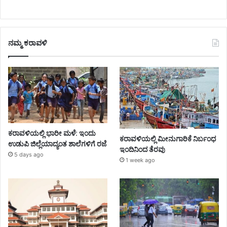
ನಮ್ಮ ಕರಾವಳಿ
ಕರಾವಳಿಯಲ್ಲಿ ಭಾರೀ ಮಳೆ: ಇಂದು
ಕರಾವಳಿಯಲ್ಲಿ ಮೀನುಗಾರಿಕೆ ನಿರ್ಬಂಧ
ಉಡುಪಿ ಜಿಲ್ಲೆಯಾದ್ಯಂತ ಶಾಲೆಗಳಿಗೆ ರಜೆ
ಇಂದಿನಿಂದ ತೆರವು
5 days ago
1 week ago