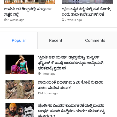
ಉಡುಪಿ ಅತಿ ಶೀಘ್ರದಲ್ಲೇ ಸಂಪೂರ್ಣ
ದಕ್ಷಿಣ ಕನ್ನಡ ಜಿಲ್ಲೆಯಲ್ಲಿ ಮಳೆ ಜೋರು,
ಸಾಕ್ಷರ ಜಿಲ್ಲೆ
ಇಂದು ಶಾಲಾ ಕಾಲೇಜುಗಳಿಗೆ ರಜೆ
2 weeks ago
2 weeks ago
Popular
Recent
Comments
‘ಸ್ಪಿರಿಟ್ ಆಫ್ ಯೂಥ್’ ಡ್ಯಾನ್ಸ್ ಮತ್ತು ‘ಮ್ಯೂಸಿಕ್
ಫೆಸ್ಟಿವಲ್ ಗೆ’ ಯುಕ್ತಿ ಉಡುಪ ಬಳ್ಕೂರು ಆಯ್ಕೆಯಾಗಿ
ಭರತನಾಟ್ಯ ಪ್ರದರ್ಶನ
1 hour ago
ನಾಯಿಯಂತೆ ಬದಲಾಗಲು 220 ಕೋಟಿ ರುಪಾಯಿ
ಖರ್ಚು ಮಾಡಿದ ಯುವಕ!
4 hours ago
ಪೊಲೀಸರ ಮಿಂಚಿನ ಕಾರ್ಯಾಚರಣೆಯಲ್ಲಿ ಮೂವರ
ಬಂಧನ: ಸುಪಾರಿ ಕೊಟ್ಟವರು ಯಾರು? ಡೇವಿಡ್ ಪತ್ನಿ
ಹೇಳಿದ್ದೇನು?