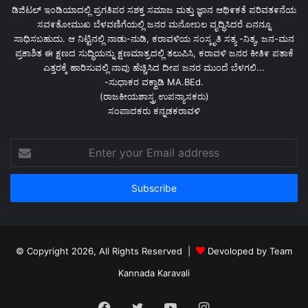
ಡಿಜಿಟಲ್ ಇಂಡಿಯಾದಲ್ಲಿ ಪ್ರಗತಿಪರ ಸಶಕ್ತ ಸಮಾಜ ಮತ್ತು ಜ್ಞಾನ ಆಥಿ೯ಕತೆ ಪರಿವತ೯ನೆಯ
ಸವ೯ತೋಮುಖ ಬೆಳವಣಿಗೆಯಲ್ಲಿ ಜನರ ಮನೋಬಲ ವೃದ್ಧಿಸಿದರೆ ಏನನ್ನೂ
ಸಾಧಿಸಬಹುದು. ಆ ನಿಟ್ಟಿನಲ್ಲಿ ನಾಡು-ನುಡಿ, ಕರಾವಳಿಯ ಸಂಸ್ಕೃತಿ ಸತ್ಯ -ನಿತ್ಯ, ಜನ-ಮನ
ಪ್ರಕಾಶಿತ ಈ ಕ್ಷಣದ ಸುದ್ಧಿಯನ್ನು ಕ್ಷಣಮಾತ್ರದಲ್ಲಿ ತಲುಪಿಸಿ, ಕರಾವಳಿ ಜನರ ಕೀತಿ೯ ಪತಾಕೆ
ಎತ್ತರಕ್ಕೆ ಹಾರಿಸುವಲ್ಲಿ ನಾವು ಹೆಚ್ಚಿಸಿದ ದೀಪ ಜನರ ಮುಂದೆ ಬೆಳಗಲಿ...
-ಸುಧಾಕರ ವಕ್ವಾಡಿ MA.BEd.
(ರಾಜಕೀಯಶಾಸ್ತ್ರ ಉಪನ್ಯಾಸಕರು)
ಸಂಪಾದಕರು ಕನ್ನಡಕರಾವಳಿ
Enter
your
Email
address
© Copyright 2026, All Rights Reserved |
Devoloped by Team
Kannada Karavali
Facebook
Twitter
YouTube
Instagram