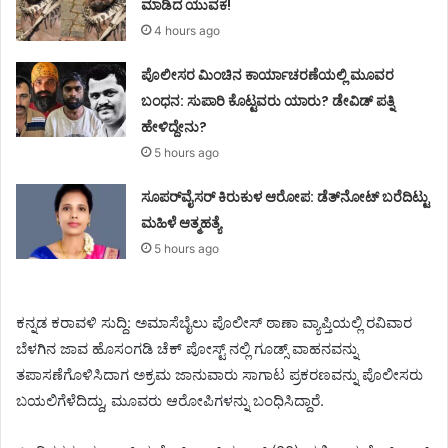
ಮಾಡಿದ ಯುವಕ!
4 hours ago
ಪೊಲೀಸರ ಮಿಂಚಿನ ಕಾರ್ಯಾಚರಣೆಯಲ್ಲಿ ಮೂವರ
ಬಂಧನ: ಸುಪಾರಿ ಕೊಟ್ಟವರು ಯಾರು? ಡೇವಿಡ್ ಪತ್ನಿ
ಹೇಳಿದ್ದೇನು?
5 hours ago
ಸೂಪರ್‌ವೈಸರ್‌ ಕಿರುಕುಳ ಆರೋಪ: ಡೆತ್‌ನೋಟ್‌ ಬರೆದಿಟ್ಟು
ಮಹಿಳೆ ಆತ್ಮಹತ್ಯೆ
5 hours ago
ಕನ್ನಡ ಕರಾವಳಿ ಸುದ್ದಿ: ಅಮಾಸೆಬೈಲು ಪೊಲೀಸ್ ಠಾಣಾ ವ್ಯಾಪ್ತಿಯಲ್ಲಿ ರವಿವಾರ
ಬೆಳಗಿನ ಜಾವ ಹೊಸಂಗಡಿ ಚೆಕ್ ಪೋಸ್ಟ್ ನಲ್ಲಿ ಗೂಡ್ಸ್ ವಾಹನವನ್ನು
ತಪಾಸಣೆಗೊಳಿಸಿದಾಗ ಅಕ್ರಮ ಜಾನುವಾರು ಸಾಗಾಟ ಪ್ರಕರಣವನ್ನು ಪೊಲೀಸರು
ಬಯಲಿಗೆಳೆದಿದ್ದು, ಮೂವರು ಆರೋಪಿಗಳನ್ನು ಬಂಧಿಸಿದ್ದಾರೆ.