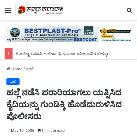
Menu
S
fo
ಕೋಟೇಶ್ವರ ಪದವಿ ಕಾಲೇಜು ಗ್ರಂಥಪಾಲಕ ರವಿಚಂದ್ರರಿಗೆ ಬೀಳ್ಕೊಡುಗೆ
Home
/
ಇತರೆ
ಇತರೆ
ಹಲ್ಲೆ ನಡೆಸಿ ಪರಾರಿಯಾಗಲು ಯತ್ನಿಸಿದ
ಕೈದಿಯನ್ನು ಗುಂಡಿಕ್ಕಿ ಹೊಡೆದುರುಳಿಸಿದ
ಪೊಲೀಸರು
May 16, 2026
1 minute read