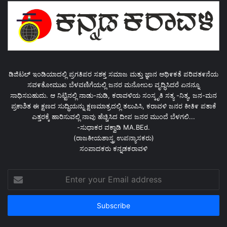
ಡಿಜಿಟಲ್ ಇಂಡಿಯಾದಲ್ಲಿ ಪ್ರಗತಿಪರ ಸಶಕ್ತ ಸಮಾಜ ಮತ್ತು ಜ್ಞಾನ ಆಥಿ೯ಕತೆ ಪರಿವತ೯ನೆಯ
ಸವ೯ತೋಮುಖ ಬೆಳವಣಿಗೆಯಲ್ಲಿ ಜನರ ಮನೋಬಲ ವೃದ್ಧಿಸಿದರೆ ಏನನ್ನೂ
ಸಾಧಿಸಬಹುದು. ಆ ನಿಟ್ಟಿನಲ್ಲಿ ನಾಡು-ನುಡಿ, ಕರಾವಳಿಯ ಸಂಸ್ಕೃತಿ ಸತ್ಯ -ನಿತ್ಯ, ಜನ-ಮನ
ಪ್ರಕಾಶಿತ ಈ ಕ್ಷಣದ ಸುದ್ಧಿಯನ್ನು ಕ್ಷಣಮಾತ್ರದಲ್ಲಿ ತಲುಪಿಸಿ, ಕರಾವಳಿ ಜನರ ಕೀತಿ೯ ಪತಾಕೆ
ಎತ್ತರಕ್ಕೆ ಹಾರಿಸುವಲ್ಲಿ ನಾವು ಹೆಚ್ಚಿಸಿದ ದೀಪ ಜನರ ಮುಂದೆ ಬೆಳಗಲಿ...
-ಸುಧಾಕರ ವಕ್ವಾಡಿ MA.BEd.
(ರಾಜಕೀಯಶಾಸ್ತ್ರ ಉಪನ್ಯಾಸಕರು)
ಸಂಪಾದಕರು ಕನ್ನಡಕರಾವಳಿ
Enter
your
Email
address