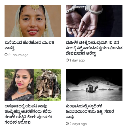
ಮನೆಯಿಂದ ಹೊರಹೋದ ಯುವತಿ
ಮಹಿಳೆಗೆ ಚಿಕಿತ್ಸೆ ನೀಡುವುದಾಗಿ 10 ದಿನ
ನಾಪತ್ತೆ
ಕಂಬಕ್ಕೆ ಕಟ್ಟಿ ಸಾಯಿಸಿದ ಸ್ವಯಂ ಘೋಷಿತ
ದೇವಮಾನವ ಅರೆಸ್ಟ್
21 hours ago
1 day ago
ಅಪಘಾತದಲ್ಲಿ ಯುವತಿ ಸಾವು;
ಕುಂಭಾಸಿಯಲ್ಲಿ ಸ್ಕೂಟರ್‌ಗೆ
ಹುಟ್ಟುಹಬ್ಬ ಆಚರಣೆಗೆಂದು ಕರೆದು
ಹಿಂಬದಿಯಿಂದ ಕಾರು ಡಿಕ್ಕಿ; ಸವಾರ
ರೇಪ್‌ಗೆ ಯತ್ನಿಸಿ ಕೊಲೆ: ಪೋಷಕರ
ಸಾವು
ಗಂಭೀರ ಆರೋಪ!
2 days ago