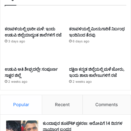
ಕರಾವಳಿಯಲ್ಲಿ ಭಾರೀ ಮಳೆ: ಇಂದು
ಕರಾವಳಿಯಲ್ಲಿ ಮೀನುಗಾರಿಕೆ ನಿರ್ಬಂಧ
ಉಡುಪಿ ಜಿಲ್ಲೆಯಾದ್ಯಂತ ಶಾಲೆಗಳಿಗೆ ರಜೆ
ಇಂದಿನಿಂದ ತೆರವು
3 days ago
6 days ago
ಉಡುಪಿ ಅತಿ ಶೀಘ್ರದಲ್ಲೇ ಸಂಪೂರ್ಣ
ದಕ್ಷಿಣ ಕನ್ನಡ ಜಿಲ್ಲೆಯಲ್ಲಿ ಮಳೆ ಜೋರು,
ಸಾಕ್ಷರ ಜಿಲ್ಲೆ
ಇಂದು ಶಾಲಾ ಕಾಲೇಜುಗಳಿಗೆ ರಜೆ
2 weeks ago
2 weeks ago
Popular
Recent
Comments
ಕುಂದಾಪುರ ಶೂಟೌಟ್ ಪ್ರಕರಣ: ಆರೋಪಿಗೆ 14 ದಿನಗಳ
ನ್ಯಾಯಾಂಗ ಬಂಧನ