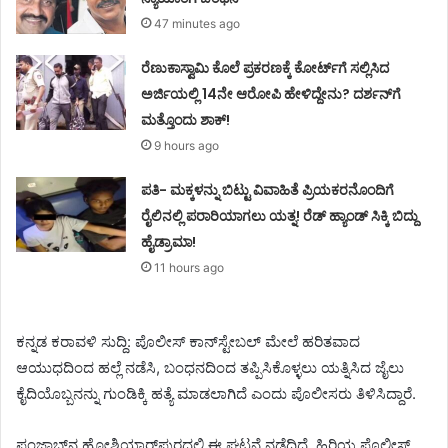
47 minutes ago
ರೆಣುಕಾಸ್ವಾಮಿ ಕೊಲೆ ಪ್ರಕರಣಕ್ಕೆ ಕೋರ್ಟ್‌ಗೆ ಸಲ್ಲಿಸಿದ
ಅರ್ಜಿಯಲ್ಲಿ 14ನೇ ಆರೋಪಿ ಹೇಳಿದ್ದೇನು? ದರ್ಶನ್‌ಗೆ
ಮತ್ತೊಂದು ಶಾಕ್!
9 hours ago
ಪತಿ- ಮಕ್ಕಳನ್ನು ಬಿಟ್ಟು ವಿವಾಹಿತೆ ಪ್ರಿಯಕರನೊಂದಿಗೆ
ರೈಲಿನಲ್ಲಿ ಪರಾರಿಯಾಗಲು ಯತ್ನ! ರೆಡ್ ಹ್ಯಾಂಡ್ ಸಿಕ್ಕಿ ಬಿದ್ದು
ಹೈಡ್ರಾಮಾ!
11 hours ago
ಕನ್ನಡ ಕರಾವಳಿ ಸುದ್ದಿ: ಪೊಲೀಸ್ ಕಾನ್‌ಸ್ಟೇಬಲ್ ಮೇಲೆ ಹರಿತವಾದ
ಆಯುಧದಿಂದ ಹಲ್ಲೆ ನಡೆಸಿ, ಬಂಧನದಿಂದ ತಪ್ಪಿಸಿಕೊಳ್ಳಲು ಯತ್ನಿಸಿದ ಜೈಲು
ಕೈದಿಯೊಬ್ಬನನ್ನು ಗುಂಡಿಕ್ಕಿ ಹತ್ಯೆ ಮಾಡಲಾಗಿದೆ ಎಂದು ಪೊಲೀಸರು ತಿಳಿಸಿದ್ದಾರೆ.
ಪಂಜಾಬ್‌ನ ಹೋಶಿಯಾರ್‌ಪುರದಲ್ಲಿ ಈ ಘಟನೆ ನಡೆದಿದೆ. ಹಿರಿಯ ಪೊಲೀಸ್