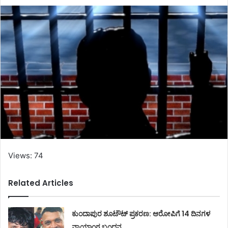
Views: 74
Related Articles
ಕುಂದಾಪುರ ಶೂಟೌಟ್ ಪ್ರಕರಣ: ಆರೋಪಿಗೆ 14 ದಿನಗಳ
ನ್ಯಾಯಾಂಗ ಬಂಧನ