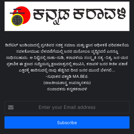
ಡಿಜಿಟಲ್ ಇಂಡಿಯಾದಲ್ಲಿ ಪ್ರಗತಿಪರ ಸಶಕ್ತ ಸಮಾಜ ಮತ್ತು ಜ್ಞಾನ ಆಥಿ೯ಕತೆ ಪರಿವತ೯ನೆಯ
ಸವ೯ತೋಮುಖ ಬೆಳವಣಿಗೆಯಲ್ಲಿ ಜನರ ಮನೋಬಲ ವೃದ್ಧಿಸಿದರೆ ಏನನ್ನೂ
ಸಾಧಿಸಬಹುದು. ಆ ನಿಟ್ಟಿನಲ್ಲಿ ನಾಡು-ನುಡಿ, ಕರಾವಳಿಯ ಸಂಸ್ಕೃತಿ ಸತ್ಯ -ನಿತ್ಯ, ಜನ-ಮನ
ಪ್ರಕಾಶಿತ ಈ ಕ್ಷಣದ ಸುದ್ಧಿಯನ್ನು ಕ್ಷಣಮಾತ್ರದಲ್ಲಿ ತಲುಪಿಸಿ, ಕರಾವಳಿ ಜನರ ಕೀತಿ೯ ಪತಾಕೆ
ಎತ್ತರಕ್ಕೆ ಹಾರಿಸುವಲ್ಲಿ ನಾವು ಹೆಚ್ಚಿಸಿದ ದೀಪ ಜನರ ಮುಂದೆ ಬೆಳಗಲಿ...
-ಸುಧಾಕರ ವಕ್ವಾಡಿ MA.BEd.
(ರಾಜಕೀಯಶಾಸ್ತ್ರ ಉಪನ್ಯಾಸಕರು)
ಸಂಪಾದಕರು ಕನ್ನಡಕರಾವಳಿ
Enter
your
Email
address