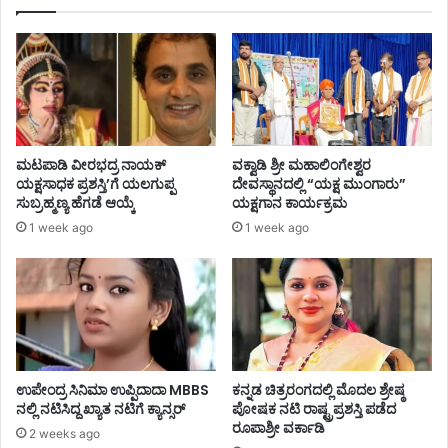
ಮಟಪಾಡಿ ವೀರಭದ್ರ ನಾಯಕ್
ವಕ್ವಾಡಿ ಶ್ರೀ ಮಹಾಲಿಂಗೇಶ್ವರ
ಯಕ್ಷಸಾಧಕ ಪ್ರಶಸ್ತಿ’ಗೆ ಯಲಗುಪ್ಪ
ದೇವಸ್ಥಾನದಲ್ಲಿ “ಯಕ್ಷ ಮುಂಗಾರು”
ಸುಬ್ರಹ್ಮಣ್ಯ ಹೆಗಡೆ ಆಯ್ಕೆ
ಯಕ್ಷಗಾನ ಕಾರ್ಯಕ್ರಮ
1 week ago
1 week ago
ಉಪೇಂದ್ರ ಸಿನಿಮಾ ಉಪ್ಪಿದಾದಾ MBBS
ಕನ್ನಡ ಚಿತ್ರರಂಗದಲ್ಲಿ ಮೊದಲ ಶ್ರೇಷ್ಠ
ನಲ್ಲಿ ನಟಿಸಿದ್ದ ಖ್ಯಾತ ನಟಿಗೆ ಕ್ಯಾನ್ಸರ್
ಪೋಷಕ ನಟಿ ರಾಷ್ಟ್ರಪ್ರಶಸ್ತಿ ಪಡೆದ
ರೂಪಾಶ್ರೀ ವರ್ಕಾಡಿ
2 weeks ago