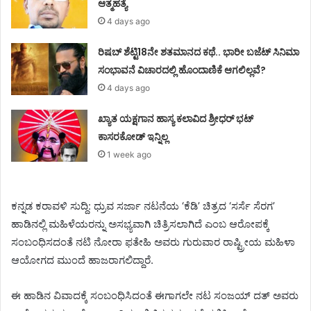
ಆತ್ಮಹತ್ಯೆ
4 days ago
ರಿಷಬ್ ಶೆಟ್ಟಿ18ನೇ ಶತಮಾನದ ಕಥೆ.. ಭಾರೀ ಬಜೆಟ್ ಸಿನಿಮಾ
ಸಂಭಾವನೆ ವಿಚಾರದಲ್ಲಿ ಹೊಂದಾಣಿಕೆ ಆಗಲಿಲ್ಲವೆ?
4 days ago
ಖ್ಯಾತ ಯಕ್ಷಗಾನ ಹಾಸ್ಯ ಕಲಾವಿದ ಶ್ರೀಧರ್ ಭಟ್
ಕಾಸರಕೋಡ್ ಇನ್ನಿಲ್ಲ
1 week ago
ಕನ್ನಡ ಕರಾವಳಿ ಸುದ್ದಿ: ಧ್ರುವ ಸರ್ಜಾ ನಟನೆಯ ‘ಕೆಡಿ’ ಚಿತ್ರದ ‘ಸರ್ಸೆ ಸೆರಗ’
ಹಾಡಿನಲ್ಲಿ ಮಹಿಳೆಯರನ್ನು ಅಸಭ್ಯವಾಗಿ ಚಿತ್ರಿಸಲಾಗಿದೆ ಎಂಬ ಆರೋಪಕ್ಕೆ
ಸಂಬಂಧಿಸದಂತೆ ನಟಿ ನೋರಾ ಫತೇಹಿ ಅವರು ಗುರುವಾರ ರಾಷ್ಟ್ರೀಯ ಮಹಿಳಾ
ಆಯೋಗದ ಮುಂದೆ ಹಾಜರಾಗಲಿದ್ದಾರೆ.
ಈ ಹಾಡಿನ ವಿವಾದಕ್ಕೆ ಸಂಬಂಧಿಸಿದಂತೆ ಈಗಾಗಲೇ ನಟ ಸಂಜಯ್ ದತ್ ಅವರು