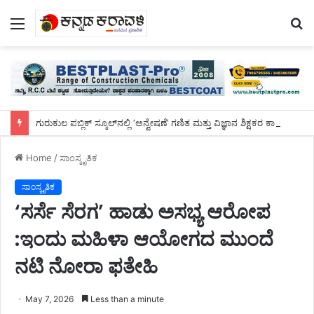
Menu
S
fo
ಗುರುಕುಲ ಪಬ್ಲಿಕ್ ಸ್ಕೂಲ್‌ನಲ್ಲಿ ‘ಅನ್ವೇಷಣೆ’ ಗಣಿತ ಮತ್ತು ವಿಜ್ಞಾನ ಶಿಕ್ಷಕರ ಕಾರ್ಯಾಗಾರ
Home
/
ಸಾಂಸ್ಕೃತಿಕ
ಸಾಂಸ್ಕೃತಿಕ
‘ಸರ್ಸೆ ಸೆರಗ’ ಹಾಡು ಅಸಭ್ಯ ಆರೋಪ
:ಇಂದು ಮಹಿಳಾ ಆಯೋಗದ ಮುಂದೆ
ನಟಿ ನೋರಾ ಫತೇಹಿ
May 7, 2026
Less than a minute