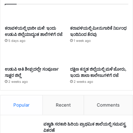
ಕರಾವಳಿಯಲ್ಲಿ ಭಾರೀ ಮಳೆ: ಇಂದು
ಕರಾವಳಿಯಲ್ಲಿ ಮೀನುಗಾರಿಕೆ ನಿರ್ಬಂಧ
ಉಡುಪಿ ಜಿಲ್ಲೆಯಾದ್ಯಂತ ಶಾಲೆಗಳಿಗೆ ರಜೆ
ಇಂದಿನಿಂದ ತೆರವು
5 days ago
1 week ago
ಉಡುಪಿ ಅತಿ ಶೀಘ್ರದಲ್ಲೇ ಸಂಪೂರ್ಣ
ದಕ್ಷಿಣ ಕನ್ನಡ ಜಿಲ್ಲೆಯಲ್ಲಿ ಮಳೆ ಜೋರು,
ಸಾಕ್ಷರ ಜಿಲ್ಲೆ
ಇಂದು ಶಾಲಾ ಕಾಲೇಜುಗಳಿಗೆ ರಜೆ
2 weeks ago
2 weeks ago
Popular
Recent
Comments
ವಕ್ವಾಡಿ ಸರಕಾರಿ ಹಿರಿಯ ಪ್ರಾಥಮಿಕ ಶಾಲೆಯಲ್ಲಿ ಸಮವಸ್ತ್ರ
ವಿತರಣೆ