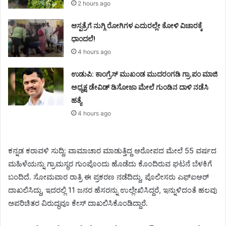
2 hours ago
ಆಸ್ಪತ್ರೆಗೆ ನುಗ್ಗಿ ರೋಗಿಗಳ ಎದುರಲ್ಲೇ ಕೋಳಿ ವಿಚಾರಕ್ಕೆ
ಧಾಂದಲೆ!
4 hours ago
ಉಡುಪಿ: ಕಾಂಗ್ರೆಸ್‌ ಮುಖಂಡ ಮುದರಂಗಡಿ ಗ್ರಾ.ಪಂ ಮಾಜಿ
ಅಧ್ಯಕ್ಷ ಡೇವಿಡ್‌ ಡಿಸೋಜಾ ಮೇಲೆ ಗುಂಡಿನ ದಾಳಿ ನಡೆಸಿ
ಹತ್ಯೆ
4 hours ago
ಕನ್ನಡ ಕರಾವಳಿ ಸುದ್ದಿ: ವಾಮಾಚಾರ ಮಾಡುತ್ತಿದ್ದ ಆರೋಪದ ಮೇಲೆ 55 ವರ್ಷದ
ಮಹಿಳೆಯನ್ನು ಗ್ರಾಮಸ್ಥರ ಗುಂಪೊಂದು ಹೊಡೆದು ಕೊಂದಿರುವ ಘಟನೆ ಬೆಳಕಿಗೆ
ಬಂದಿದೆ. ಸೋಮವಾರ ರಾತ್ರಿ ಈ ಪ್ರಕರಣ ನಡೆದಿದ್ದು, ಪೊಲೀಸರು ಎಫ್ಐಆರ್
ದಾಖಲಿಸಿದ್ದು, ಇದರಲ್ಲಿ 11 ಜನರ ಹೆಸರನ್ನು ಉಲ್ಲೇಖಿಸಿದ್ದರೆ, ಇನ್ನುಳಿದಂತೆ ಹಲವು
ಅಪರಿಚಿತರ ವಿರುದ್ಧವೂ ಕೇಸ್ ದಾಖಲಿಸಿಕೊಂಡಿದ್ದಾರೆ.