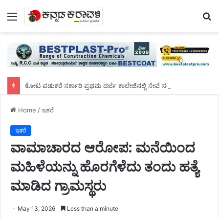
Menu
S
fo
ಕೋಟ ಪಡುಕರೆ ಸರ್ಕಾರಿ ಪ್ರಥಮ ದರ್ಜೆ ಕಾಲೇಜಿನಲ್ಲಿ ಸೇವೆ ಸಲ್ಲಿಸಿದ ಡಾ.ಸುಬ್ರಹ್ಮಣ್ಯರಿಗೆ ಬೀಳ್ಕೊಡುಗೆ ಸಮಾರಂಭ
Home
/
ಇತರೆ
ಇತರೆ
ವಾಮಾಚಾರದ ಆರೋಪ: ಮನೆಯಿಂದ
ಮಹಿಳೆಯನ್ನು ಹೊರಗೆಳೆದು ತಂದು ಹತ್ಯೆ
ಮಾಡಿದ ಗ್ರಾಮಸ್ಥರು
May 13, 2026
Less than a minute