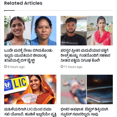
Related Articles
ಒಂದೇ ಮರಕ್ಕೆ ನೇಣು ಬಿಗಿದುಕೊಂಡು
ಪರಸ್ಪರ ಪ್ರೀತಿಸಿ ಮದುವೆಯಾದ ಪತ್ನಿಗೆ
ಇಬ್ಬರು ಯುವತಿಯರ ಜೀವಾಂತ್ಯ;
ರೀಲ್ಸ್ ಹುಚ್ಚು; ಗಂಡನೊಂದಿಗೆ ಸಹಕಾರ
ತನಿಖೆಯಲ್ಲಿ ಬಿಗ್ ಟ್ವಿಸ್ಟ್!
ನೀಡದ ಪತ್ನಿಯ ನಿಗೂಢ ಕೊಲೆ!
6 hours ago
11 hours ago
ಮಹಿಳೆಯರಿಗಾಗಿ LICಯಿಂದ ಬಿಮಾ
ಭೀಕರ ಅಪಘಾತ: ಟಿಪ್ಪರ್ ಡಿಕ್ಕಿಯಾಗಿ
ಸಖಿ ಯೋಜನೆ; ಹೂಡಿಕೆ ಇಲ್ಲದೆಯೇ ವೃತ್ತಿ
ಸ್ಕೂಟರ್ ಸವಾರರಿಬ್ಬರು ಸಾವು