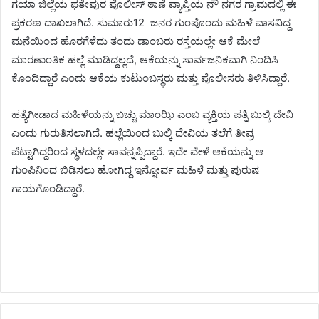
ಗಯಾ ಜಿಲ್ಲೆಯ ಫತೇಪುರ ಪೊಲೀಸ್ ಠಾಣೆ ವ್ಯಾಪ್ತಿಯ ನೌ ನಗರ ಗ್ರಾಮದಲ್ಲಿ ಈ
ಪ್ರಕರಣ ದಾಖಲಾಗಿದೆ. ಸುಮಾರು12 ಜನರ ಗುಂಪೊಂದು ಮಹಿಳೆ ವಾಸವಿದ್ದ
ಮನೆಯಿಂದ ಹೊರಗೆಳೆದು ತಂದು ಡಾಂಬರು ರಸ್ತೆಯಲ್ಲೇ ಆಕೆ ಮೇಲೆ
ಮಾರಣಾಂತಿಕ ಹಲ್ಲೆ ಮಾಡಿದ್ದಲ್ಲದೆ, ಆಕೆಯನ್ನು ಸಾರ್ವಜನಿಕವಾಗಿ ನಿಂದಿಸಿ
ಕೊಂದಿದ್ದಾರೆ ಎಂದು ಆಕೆಯ ಕುಟುಂಬಸ್ಥರು ಮತ್ತು ಪೊಲೀಸರು ತಿಳಿಸಿದ್ದಾರೆ.
ಹತ್ಯೆಗೀಡಾದ ಮಹಿಳೆಯನ್ನು ಬಚ್ಚು ಮಾಂಝಿ ಎಂಬ ವ್ಯಕ್ತಿಯ ಪತ್ನಿ ಬುಲ್ಕಿ ದೇವಿ
ಎಂದು ಗುರುತಿಸಲಾಗಿದೆ. ಹಲ್ಲೆಯಿಂದ ಬುಲ್ಕಿ ದೇವಿಯ ತಲೆಗೆ ತೀವ್ರ
ಪೆಟ್ಟಾಗಿದ್ದರಿಂದ ಸ್ಥಳದಲ್ಲೇ ಸಾವನ್ನಪ್ಪಿದ್ದಾರೆ. ಇದೇ ವೇಳೆ ಆಕೆಯನ್ನು ಆ
ಗುಂಪಿನಿಂದ ಬಿಡಿಸಲು ಹೋಗಿದ್ದ ಇನ್ನೋರ್ವ ಮಹಿಳೆ ಮತ್ತು ಪುರುಷ
ಗಾಯಗೊಂಡಿದ್ದಾರೆ.