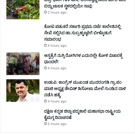
ಬಿದ್ದು ಚಾಲಕ ಸ್ಥಳದಲ್ಲಿಯೇ ಸಾವು
2 hours ago
ಕೋಟ ಪಡುಕರೆ ಸರ್ಕಾರಿ ಪ್ರಥಮ ದರ್ಜೆ ಕಾಲೇಜಿನಲ್ಲಿ
ಸೇವೆ ಸಲ್ಲಿಸಿದ ಡಾ.ಸುಬ್ರಹ್ಮಣ್ಯರಿಗೆ ಬೀಳ್ಕೊಡುಗೆ
ಸಮಾರಂಭ
4 hours ago
ಆಸ್ಪತ್ರೆಗೆ ನುಗ್ಗಿ ರೋಗಿಗಳ ಎದುರಲ್ಲೇ ಕೋಳಿ ವಿಚಾರಕ್ಕೆ
ಧಾಂದಲೆ!
4 hours ago
ಉಡುಪಿ: ಕಾಂಗ್ರೆಸ್‌ ಮುಖಂಡ ಮುದರಂಗಡಿ ಗ್ರಾ.ಪಂ
ಮಾಜಿ ಅಧ್ಯಕ್ಷ ಡೇವಿಡ್‌ ಡಿಸೋಜಾ ಮೇಲೆ ಗುಂಡಿನ ದಾಳಿ
ನಡೆಸಿ ಹತ್ಯೆ
4 hours ago
ದಕ್ಷಿಣ ಕನ್ನಡ ಜಿಲ್ಲಾ ಪದ್ಮಶಾಲಿ ಮಹಾಸಭಾ ರಾಷ್ಟ್ರೀಯ
ಕೈಮಗ್ಗ ದಿನಾಚರಣೆ
5 hours ago