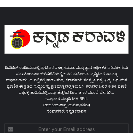
ಡಿಜಿಟಲ್ ಇಂಡಿಯಾದಲ್ಲಿ ಪ್ರಗತಿಪರ ಸಶಕ್ತ ಸಮಾಜ ಮತ್ತು ಜ್ಞಾನ ಆಥಿ೯ಕತೆ ಪರಿವತ೯ನೆಯ
ಸವ೯ತೋಮುಖ ಬೆಳವಣಿಗೆಯಲ್ಲಿ ಜನರ ಮನೋಬಲ ವೃದ್ಧಿಸಿದರೆ ಏನನ್ನೂ
ಸಾಧಿಸಬಹುದು. ಆ ನಿಟ್ಟಿನಲ್ಲಿ ನಾಡು-ನುಡಿ, ಕರಾವಳಿಯ ಸಂಸ್ಕೃತಿ ಸತ್ಯ -ನಿತ್ಯ, ಜನ-ಮನ
ಪ್ರಕಾಶಿತ ಈ ಕ್ಷಣದ ಸುದ್ಧಿಯನ್ನು ಕ್ಷಣಮಾತ್ರದಲ್ಲಿ ತಲುಪಿಸಿ, ಕರಾವಳಿ ಜನರ ಕೀತಿ೯ ಪತಾಕೆ
ಎತ್ತರಕ್ಕೆ ಹಾರಿಸುವಲ್ಲಿ ನಾವು ಹೆಚ್ಚಿಸಿದ ದೀಪ ಜನರ ಮುಂದೆ ಬೆಳಗಲಿ...
-ಸುಧಾಕರ ವಕ್ವಾಡಿ MA.BEd.
(ರಾಜಕೀಯಶಾಸ್ತ್ರ ಉಪನ್ಯಾಸಕರು)
ಸಂಪಾದಕರು ಕನ್ನಡಕರಾವಳಿ
Enter
your