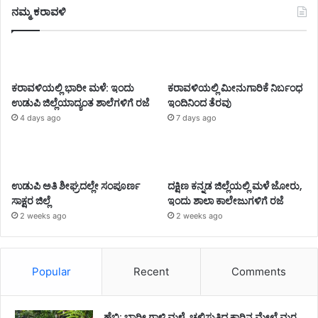
ನಮ್ಮ ಕರಾವಳಿ
ಕರಾವಳಿಯಲ್ಲಿ ಭಾರೀ ಮಳೆ: ಇಂದು
ಕರಾವಳಿಯಲ್ಲಿ ಮೀನುಗಾರಿಕೆ ನಿರ್ಬಂಧ
ಉಡುಪಿ ಜಿಲ್ಲೆಯಾದ್ಯಂತ ಶಾಲೆಗಳಿಗೆ ರಜೆ
ಇಂದಿನಿಂದ ತೆರವು
4 days ago
7 days ago
ಉಡುಪಿ ಅತಿ ಶೀಘ್ರದಲ್ಲೇ ಸಂಪೂರ್ಣ
ದಕ್ಷಿಣ ಕನ್ನಡ ಜಿಲ್ಲೆಯಲ್ಲಿ ಮಳೆ ಜೋರು,
ಸಾಕ್ಷರ ಜಿಲ್ಲೆ
ಇಂದು ಶಾಲಾ ಕಾಲೇಜುಗಳಿಗೆ ರಜೆ
2 weeks ago
2 weeks ago
Popular
Recent
Comments
ಹೆಬ್ರಿ: ಭಾರೀ ಗಾಳಿ ಮಳೆ, ಚಲಿಸುತ್ತಿದ್ದ ಕಾರಿನ ಮೇಲೆ ಮರ