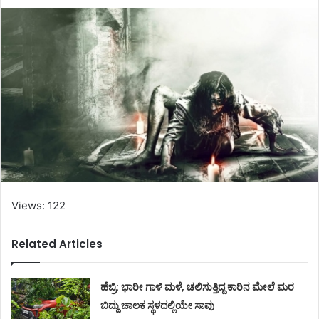
Views: 122
Related Articles
ಹೆಬ್ರಿ: ಭಾರೀ ಗಾಳಿ ಮಳೆ, ಚಲಿಸುತ್ತಿದ್ದ ಕಾರಿನ ಮೇಲೆ ಮರ
ಬಿದ್ದು ಚಾಲಕ ಸ್ಥಳದಲ್ಲಿಯೇ ಸಾವು