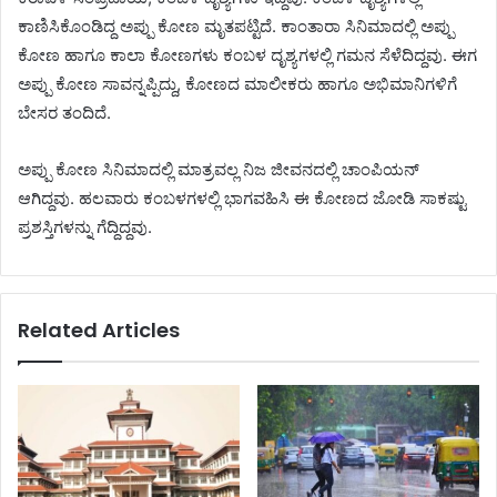
ಕಾಣಿಸಿಕೊಂಡಿದ್ದ ಅಪ್ಪು ಕೋಣ ಮೃತಪಟ್ಟಿದೆ. ಕಾಂತಾರಾ ಸಿನಿಮಾದಲ್ಲಿ ಅಪ್ಪು
ಕೋಣ ಹಾಗೂ ಕಾಲಾ ಕೋಣಗಳು ಕಂಬಳ ದೃಶ್ಯಗಳಲ್ಲಿ ಗಮನ ಸೆಳೆದಿದ್ದವು. ಈಗ
ಅಪ್ಪು ಕೋಣ ಸಾವನ್ನಪ್ಪಿದ್ದು, ಕೋಣದ ಮಾಲೀಕರು ಹಾಗೂ ಅಭಿಮಾನಿಗಳಿಗೆ
ಬೇಸರ ತಂದಿದೆ.
ಅಪ್ಪು ಕೋಣ ಸಿನಿಮಾದಲ್ಲಿ ಮಾತ್ರವಲ್ಲ ನಿಜ ಜೀವನದಲ್ಲಿ ಚಾಂಪಿಯನ್
ಆಗಿದ್ದವು. ಹಲವಾರು ಕಂಬಳಗಳಲ್ಲಿ ಭಾಗವಹಿಸಿ ಈ ಕೋಣದ ಜೋಡಿ ಸಾಕಷ್ಟು
ಪ್ರಶಸ್ತಿಗಳನ್ನು ಗೆದ್ದಿದ್ದವು.
Related Articles