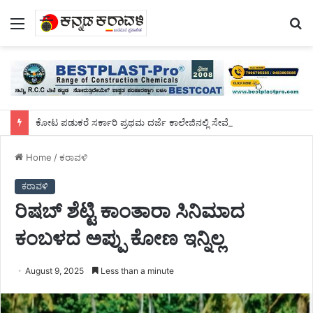
Menu
S
fo
ಕೋಟ ಪಡುಕರೆ ಸರ್ಕಾರಿ ಪ್ರಥಮ ದರ್ಜೆ ಕಾಲೇಜಿನಲ್ಲಿ ಸೇವೆ ಸಲ್ಲಿಸಿದ ಡಾ.ಸುಬ್ರಹ್ಮಣ್ಯರಿಗೆ ಬೀಳ್ಕೊಡುಗೆ ಸಮಾರಂಭ
Home
/
ಕರಾವಳಿ
ಕರಾವಳಿ
ರಿಷಬ್ ಶೆಟ್ಟಿ ಕಾಂತಾರಾ ಸಿನಿಮಾದ
ಕಂಬಳದ ಅಪ್ಪು ಕೋಣ ಇನ್ನಿಲ್ಲ
August 9, 2025
Less than a minute