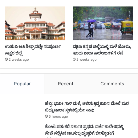
ಉಡುಪಿ ಅತಿ ಶೀಘ್ರದಲ್ಲೇ ಸಂಪೂರ್ಣ
ದಕ್ಷಿಣ ಕನ್ನಡ ಜಿಲ್ಲೆಯಲ್ಲಿ ಮಳೆ ಜೋರು,
ಸಾಕ್ಷರ ಜಿಲ್ಲೆ
ಇಂದು ಶಾಲಾ ಕಾಲೇಜುಗಳಿಗೆ ರಜೆ
2 weeks ago
2 weeks ago
Popular
Recent
Comments
ಹೆಬ್ರಿ: ಭಾರೀ ಗಾಳಿ ಮಳೆ, ಚಲಿಸುತ್ತಿದ್ದ ಕಾರಿನ ಮೇಲೆ ಮರ
ಬಿದ್ದು ಚಾಲಕ ಸ್ಥಳದಲ್ಲಿಯೇ ಸಾವು
5 hours ago
ಕೋಟ ಪಡುಕರೆ ಸರ್ಕಾರಿ ಪ್ರಥಮ ದರ್ಜೆ ಕಾಲೇಜಿನಲ್ಲಿ
ಸೇವೆ ಸಲ್ಲಿಸಿದ ಡಾ.ಸುಬ್ರಹ್ಮಣ್ಯರಿಗೆ ಬೀಳ್ಕೊಡುಗೆ