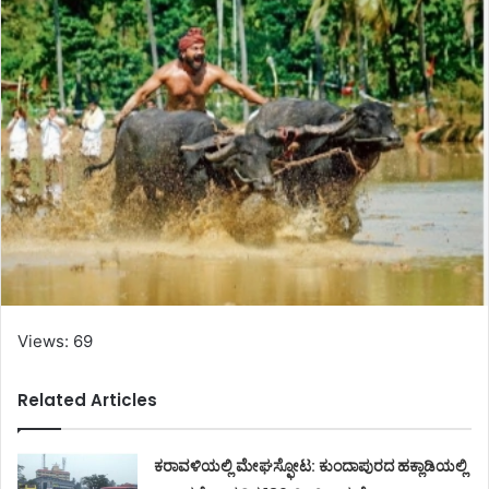
Views: 69
Related Articles
ಕರಾವಳಿಯಲ್ಲಿ ಮೇಘಸ್ಫೋಟ: ಕುಂದಾಪುರದ ಹಕ್ಲಾಡಿಯಲ್ಲಿ