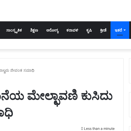
ಸಾಂಸ್ಕೃತಿಕ
ಶಿಕ್ಷಣ
ಆರೋಗ್ಯ
ಕರಾವಳಿ
ಕೃಷಿ
ಕ್ರೀಡೆ
ಇತರೆ
 ನಾಲ್ವರು ಜೀವಂತ ಸಮಾಧಿ
ಮನೆಯ ಮೇಲ್ಛಾವಣಿ ಕುಸಿದು
ಾಧಿ
Less than a minute