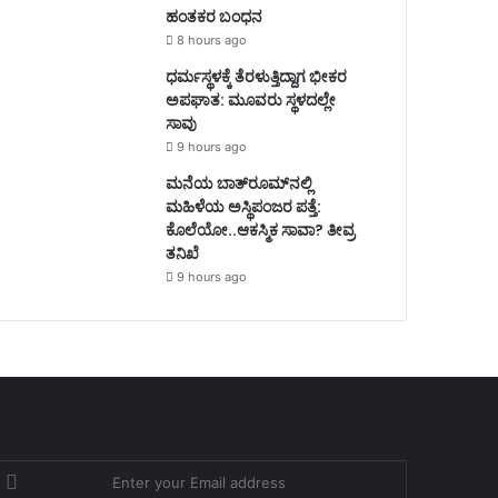
ಹಂತಕರ ಬಂಧನ
8 hours ago
ಧರ್ಮಸ್ಥಳಕ್ಕೆ ತೆರಳುತ್ತಿದ್ದಾಗ ಭೀಕರ
ಅಪಘಾತ: ಮೂವರು ಸ್ಥಳದಲ್ಲೇ
ಸಾವು
9 hours ago
ಮನೆಯ ಬಾತ್‌ರೂಮ್‌ನಲ್ಲಿ
ಮಹಿಳೆಯ ಅಸ್ಥಿಪಂಜರ ಪತ್ತೆ:
ಕೊಲೆಯೋ..ಆಕಸ್ಮಿಕ ಸಾವಾ? ತೀವ್ರ
ತನಿಖೆ
9 hours ago
nter
our