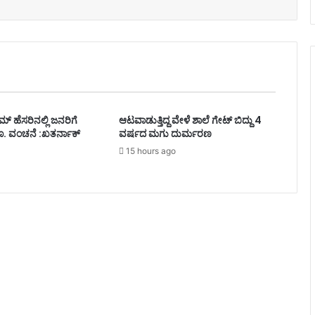
್ ಹೆಸರಿನಲ್ಲಿ ಜನರಿಗೆ
ಆಟವಾಡುತ್ತಿದ್ದ ವೇಳೆ ಶಾಲೆ ಗೇಟ್ ಬಿದ್ದು 4
. ವಂಚನೆ :ಖತರ್ನಾಕ್
ವರ್ಷದ ಮಗು ದುರ್ಮರಣ
15 hours ago