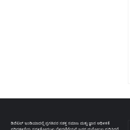
E
ಡಿಜಿಟಲ್ ಇಂಡಿಯಾದಲ್ಲಿ ಪ್ರಗತಿಪರ ಸಶಕ್ತ ಸಮಾಜ ಮತ್ತು ಜ್ಞಾನ ಆಥಿ೯ಕತೆ
y
ಪರಿವತ೯ನೆಯ ಸವ೯ತೋಮುಖ ಬೆಳವಣಿಗೆಯಲ್ಲಿ ಜನರ ಮನೋಬಲ ವೃದ್ಧಿಸಿದರೆ