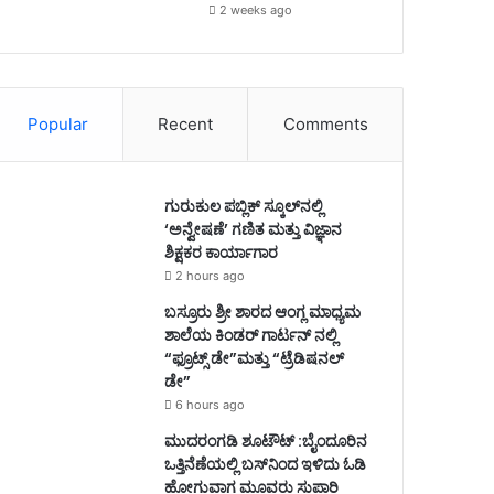
2 weeks ago
Popular
Recent
Comments
ಗುರುಕುಲ ಪಬ್ಲಿಕ್ ಸ್ಕೂಲ್‌ನಲ್ಲಿ
‘ಅನ್ವೇಷಣೆ’ ಗಣಿತ ಮತ್ತು ವಿಜ್ಞಾನ
ಶಿಕ್ಷಕರ ಕಾರ್ಯಾಗಾರ
2 hours ago
ಬಸ್ರೂರು ಶ್ರೀ ಶಾರದ ಆಂಗ್ಲ ಮಾಧ್ಯಮ
ಶಾಲೆಯ ಕಿಂಡರ್ ಗಾರ್ಟನ್ ನಲ್ಲಿ
“ಫ್ರೂಟ್ಸ್ ಡೇ”ಮತ್ತು “ಟ್ರೆಡಿಷನಲ್
ಡೇ”
6 hours ago
ಮುದರಂಗಡಿ ಶೂಟೌಟ್ :ಬೈಂದೂರಿನ
ಒತ್ತಿನೆಣೆಯಲ್ಲಿ ಬಸ್‌ನಿಂದ ಇಳಿದು ಓಡಿ
ಹೋಗುವಾಗ ಮೂವರು ಸುಪಾರಿ