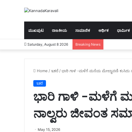
ಮುಖಪುಟ
ರಾಜಕೀಯ
ಸಾಮಾಜಿಕ
ಆರ್ಥಿಕ
ಧಾರ್ಮಿಕ
Saturday, August 8 2026
Breaking News
Home
/
ಇತರೆ
/
ಭಾರಿ ಗಾಳಿ -ಮಳೆಗೆ ಮನೆಯ ಮೇಲ್ಛಾವಣಿ ಕುಸಿದು
ಇತರೆ
ಭಾರಿ ಗಾಳಿ -ಮಳೆಗೆ 
ನಾಲ್ವರು ಜೀವಂತ ಸಮ
May 15, 2026