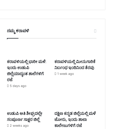
ನಮ್ಮ ಕರಾವಳಿ
ಕರಾವಳಿಯಲ್ಲಿ ಭಾರೀ ಮಳೆ:
ಕರಾವಳಿಯಲ್ಲಿ ಮೀನುಗಾರಿಕೆ
ಇಂದು ಉಡುಪಿ
ನಿರ್ಬಂಧ ಇಂದಿನಿಂದ ತೆರವು
ಜಿಲ್ಲೆಯಾದ್ಯಂತ ಶಾಲೆಗಳಿಗೆ
1 week ago
ರಜೆ
5 days ago
ಉಡುಪಿ ಅತಿ ಶೀಘ್ರದಲ್ಲೇ
ದಕ್ಷಿಣ ಕನ್ನಡ ಜಿಲ್ಲೆಯಲ್ಲಿ ಮಳೆ
ಸಂಪೂರ್ಣ ಸಾಕ್ಷರ ಜಿಲ್ಲೆ
ಜೋರು, ಇಂದು ಶಾಲಾ
ಕಾಲೇಜುಗಳಿಗೆ ರಜೆ
2 weeks ago