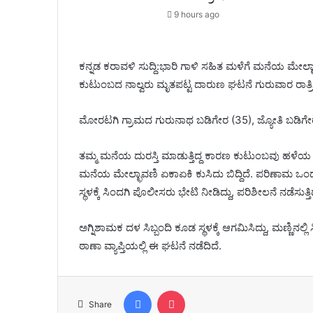
9 hours ago
ಕನ್ನಡ ಕರಾವಳಿ ಸುದ್ದಿ:ಭಾರಿ ಗಾಳಿ ಸಹಿತ‌ ಮಳೆಗೆ ಮನೆಯ ಮೇಲ್ಛ
ಕುಟುಂಬದ ನಾಲ್ವರು ಮೃತಪಟ್ಟ ದಾರುಣ ಘಟನೆ ಗುರುವಾರ ರಾತ್ರಿ
ಮೋರಟಗಿ ಗ್ರಾಮದ ಗುರುನಾಥ ಬಡಿಗೇರ (35), ಜ್ಯೋತಿ ಬಡಿಗೇರ 
ತಮ್ಮ ಮನೆಯ ದುರಸ್ತಿ ಮಾಡುತ್ತಿದ್ದ ಕಾರಣ ಕುಟುಂಬವು ಹಳೆಯ ಮನೆಯಲ
ಮನೆಯ ಮೇಲ್ಛಾವಣಿ ಏಕಾಏಕಿ ಕುಸಿದು ಬಿದ್ದಿದೆ. ಪರಿಣಾಮ ಒಂದೇ
ಸ್ಥಳಕ್ಕೆ ಸಿಂದಗಿ ಪೊಲೀಸರು ಭೇಟಿ ನೀಡಿದ್ದು, ಪರಿಶೀಲನೆ ನಡೆಸುತ್ತಿದ್
ಅಗ್ನಿಶಾಮಕ ದಳ ಸಿಬ್ಬಂದಿ ಕೂಡ ಸ್ಥಳಕ್ಕೆ ಆಗಮಿಸಿದ್ದು, ಮಣ್ಣಿನ
ಠಾಣಾ ವ್ಯಾಪ್ತಿಯಲ್ಲಿ ಈ ಘಟನೆ ನಡೆದಿದೆ.
Facebook
Pocket
Share