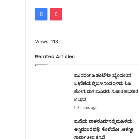
Facebook
Pocket
Views: 113
Related Articles
ಮುದರಂಗಡಿ ಶೂಟೌಟ್ :ಬೈಂದೂರಿನ
ಒತ್ತಿನೆಣೆಯಲ್ಲಿ ಬಸ್‌ನಿಂದ ಇಳಿದು ಓಡಿ
ಹೋಗುವಾಗ ಮೂವರು ಸುಪಾರಿ ಹಂತಕರ
ಬಂಧನ
8 hours ago
ಮನೆಯ ಬಾತ್‌ರೂಮ್‌ನಲ್ಲಿ ಮಹಿಳೆಯ
ಅಸ್ಥಿಪಂಜರ ಪತ್ತೆ: ಕೊಲೆಯೋ..ಆಕಸ್ಮಿಕ
ಸಾವಾ? ತೀವ್ರ ತನಿಖೆ